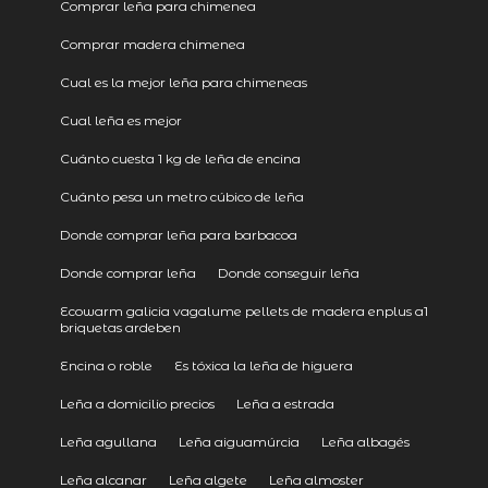
Comprar leña para chimenea
Comprar madera chimenea
Cual es la mejor leña para chimeneas
Cual leña es mejor
Cuánto cuesta 1 kg de leña de encina
Cuánto pesa un metro cúbico de leña
Donde comprar leña para barbacoa
Donde comprar leña
Donde conseguir leña
Ecowarm galicia vagalume pellets de madera enplus a1
briquetas ardeben
Encina o roble
Es tóxica la leña de higuera
Leña a domicilio precios
Leña a estrada
Leña agullana
Leña aiguamúrcia
Leña albagés
Leña alcanar
Leña algete
Leña almoster