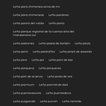
Leña para chimenea cerca de mi
Leña para chimeneas
Leña pardines
Leña parets del vallès
Leña parla
Leña parque regional de la cuenca alta del
manzanares sur
Leña pastoriza
Leña pazos de borbén
Leña paüls
Leña petín
Leña piedrafita
Leña pinell de solsonès
Leña pino
Leña pol
Leña pont de bar
Leña porquera
Leña porqueres
Leña port de la selva
Leña prats de reis
Leña premium
Leña premià de dalt
Leña puentecesures
Leña puentedeva
Leña puigcerdà
Leña punxín
Leña ramirás