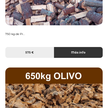
750 kg de Pi...
575 €
Más info