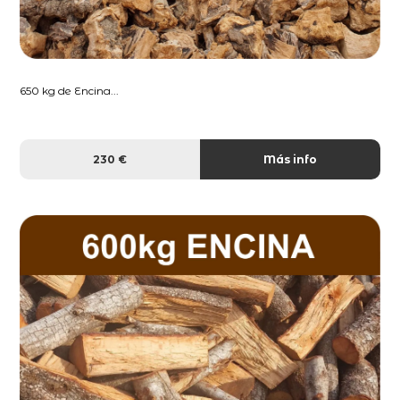
650 kg de Encina...
230 €
Más info