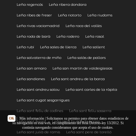
Leña regencós
Leña ribera dondara
Leña ribes de freser
Leña riotorto
Leña riudoms
Leña rivas vaciamadrid
Leña roca del vallès
Leña roda de barà
Leña rodeiro
Leña rosal
Leña rubí
Leña sales de llierca
Leña sallent
Leña salvaterra de miño
Leña salàs de pallars
Leña san amaro
Leña san martín de valdeiglesias
Leña sandianes
Leña sant andreu de la barca
Leña sant andreu salou
Leña sant carles de la ràpita
Leña sant cugat sesgarrigues
Leña sant feliu de codines
Leña sant feliu sasserra
OK
|
Más información
| Solicitamos su permiso para obtener datos estadísticos de
Leña sant ferriol
Leña sant fruitós de bages
su navegación en esta web, en cumplimiento del Real Decreto-ley 13/2012. Si
continúa navegando consideramos que acepta el uso de cookies.
Leña sant julià de ramis
Leña sant pere de torelló