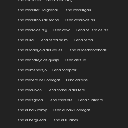
Leña castellet i la gornal
Leña castellgalí
Leña castellnou de seana
Leña castro de rei
Leña castro de rey
Leña cava
Leña cellera de ter
Leña celrà
Leña cerca de mi
Leña cerca
Leña cerdanyola del vallès
Leña cerdedocotobade
Leña chandreja de queija
Leña cistella
Leña colmenarejo
Leña comprar
Leña corbera de llobregat
Leña corbins
Leña corcubión
Leña cornellà del terri
Leña cortegada
Leña crecente
Leña cualedro
Leña el baix camp
Leña el baix llobregat
Leña el berguedà
Leña el lluanès