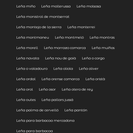
Leña miño
Leña mollerussa
Leña molsosa
Leña monistrol de montserrat
Leña montejo de la sierra
Leña monterrei
Leña montmaneu
Leña montmeló
Leña montras
Leña morell
Leña morrazo comarca
Leña muíños
Leña navata
Leña nou de gaià
Leña o corgo
Leña o valadouro
Leña oliola
Leña oliver
Leña ordal
Leña orense comarca
Leña oristà
Leña orol
Leña osor
Leña otero de rey
Leña outes
Leña pallars jussá
Leña palma de cervelló
Leña pantón
Leña para barbacoa mercadona
Leña para barbacoa