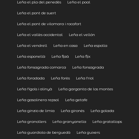
Leña el pla del penedès
Leña el poal
Leña el pont de suert
Leña el pont de vilomara i rocafort
Leña el vallès occidental
Leña el vellón
Leña el vendrell
Leña en casa
Leña espolla
Leña esponellà
Leña flaà
Leña flix
Leña fonsagrada comarca
Leña fonsagrada
Leña foradada
Leña forès
Leña friol
Leña fígols i alinyà
Leña garganta de los montes
Leña gasolinera repsol
Leña getafe
Leña ginzio de limia
Leña gironés
Leña golada
Leña granollers
Leña granyanella
Leña gratallops
Leña guardiola de berguedà
Leña guixers