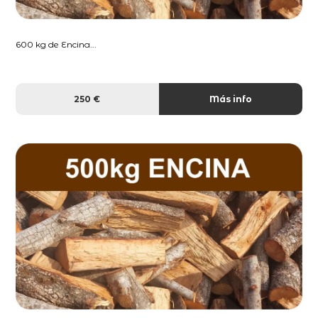
600 kg de Encina...
250 €
Más info