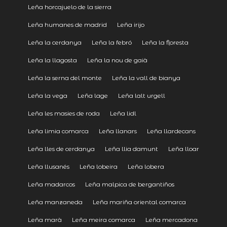
Leña horcajuelo de la sierra
Leña humanes de madrid
Leña irijo
Leña la cerdanya
Leña la febró
Leña la floresta
Leña la llagosta
Leña la nou de gaià
Leña la serna del monte
Leña la vall de bianya
Leña la vega
Leña lage
Leña lalt urgell
Leña les masies de roda
Leña lidl
Leña limia comarca
Leña llanars
Leña llardecans
Leña lles de cerdanya
Leña llia damunt
Leña lloar
Leña llusanés
Leña lobeira
Leña lobera
Leña madarcos
Leña malpica de bergantiños
Leña manzaneda
Leña mariña oriental comarca
Leña marà
Leña meira comarca
Leña mercadona