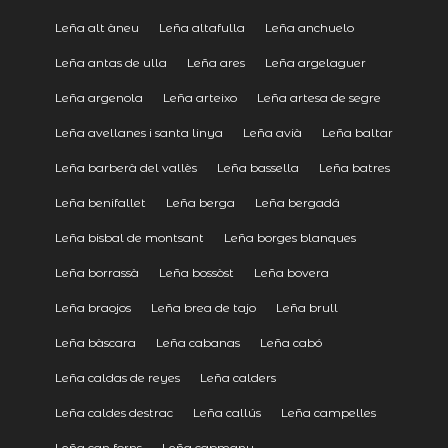
Leña alt àneu
Leña altafulla
Leña anchuelo
Leña antas de ulla
Leña ares
Leña argelaguer
Leña argenola
Leña arteixo
Leña artesa de segre
Leña avellanes i santa linya
Leña avià
Leña baltar
Leña barberà del vallès
Leña bassella
Leña batres
Leña benifallet
Leña berga
Leña bergadá
Leña bisbal de montsant
Leña borges blanques
Leña borrassà
Leña bossòst
Leña bovera
Leña braojos
Leña brea de tajo
Leña brull
Leña bàscara
Leña cabanas
Leña cabó
Leña caldas de reyes
Leña calders
Leña caldes destrac
Leña callús
Leña campelles
Leña can forns
Leña capmany