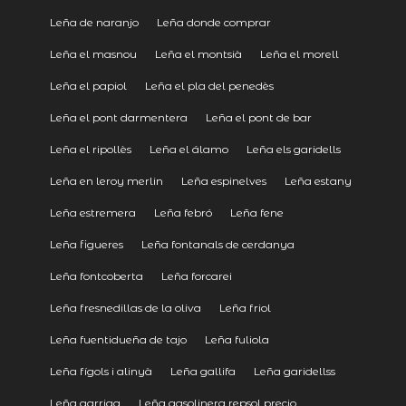
Leña de naranjo
Leña donde comprar
Leña el masnou
Leña el montsià
Leña el morell
Leña el papiol
Leña el pla del penedès
Leña el pont darmentera
Leña el pont de bar
Leña el ripollès
Leña el álamo
Leña els garidells
Leña en leroy merlin
Leña espinelves
Leña estany
Leña estremera
Leña febró
Leña fene
Leña figueres
Leña fontanals de cerdanya
Leña fontcoberta
Leña forcarei
Leña fresnedillas de la oliva
Leña friol
Leña fuentidueña de tajo
Leña fuliola
Leña fígols i alinyà
Leña gallifa
Leña garidellss
Leña garriga
Leña gasolinera repsol precio