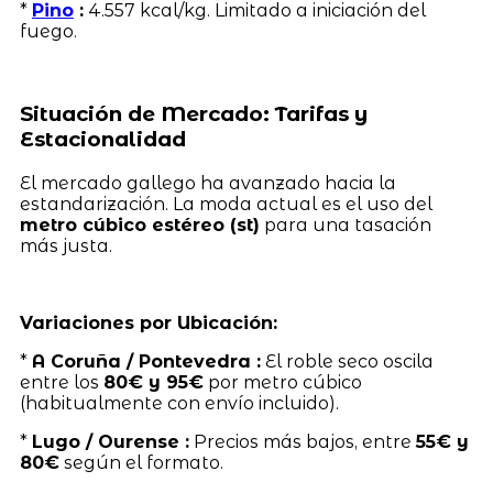
*
Pino
:
4.557 kcal/kg. Limitado a iniciación del
fuego.
Situación de Mercado: Tarifas y
Estacionalidad
El mercado gallego ha avanzado hacia la
estandarización. La moda actual es el uso del
metro cúbico estéreo (st)
para una tasación
más justa.
Variaciones por Ubicación:
*
A Coruña / Pontevedra :
El roble seco oscila
entre los
80€ y 95€
por metro cúbico
(habitualmente con envío incluido).
*
Lugo / Ourense :
Precios más bajos, entre
55€ y
80€
según el formato.