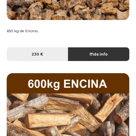
650 kg de Encina...
230 €
Más info