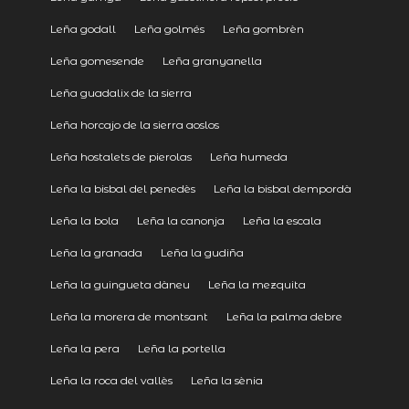
Leña godall
Leña golmés
Leña gombrèn
Leña gomesende
Leña granyanella
Leña guadalix de la sierra
Leña horcajo de la sierra aoslos
Leña hostalets de pierolas
Leña humeda
Leña la bisbal del penedès
Leña la bisbal dempordà
Leña la bola
Leña la canonja
Leña la escala
Leña la granada
Leña la gudiña
Leña la guingueta dàneu
Leña la mezquita
Leña la morera de montsant
Leña la palma debre
Leña la pera
Leña la portella
Leña la roca del vallès
Leña la sènia