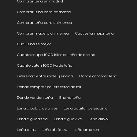
Comprar leña en madrid
Comprar leña para barbacoa
Comprar leña para chimenea
Comprar madera chimenea
Cual es la mejor leña
Cual leña es mejor
Cuanto ocupa 1000 kilos de leña de encina
Cuanto valen 1000 kg de leña
Diferencia entre roble y encina
Donde comprar leña
Donde comprar pellets cerca de mi
Donde venden leña
Encina leña
Leña a pobra de trives
Leña aguilar de segarra
Leña aiguafreda
Leña aiguaviva
Leña albiol
Leña alins
Leña alt àneu
Leña amazon