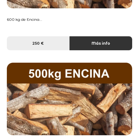
600 kg de Encina...
250 €
Más info