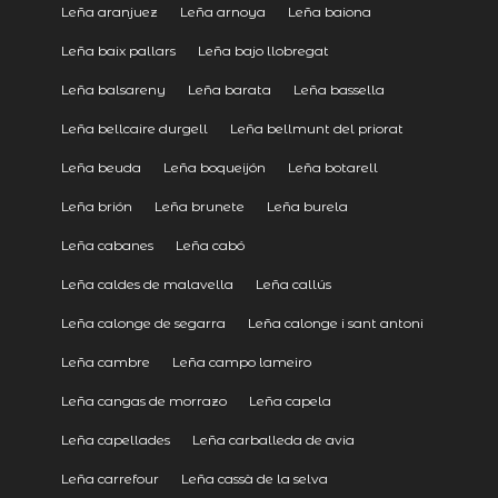
Leña aranjuez
Leña arnoya
Leña baiona
Leña baix pallars
Leña bajo llobregat
Leña balsareny
Leña barata
Leña bassella
Leña bellcaire durgell
Leña bellmunt del priorat
Leña beuda
Leña boqueijón
Leña botarell
Leña brión
Leña brunete
Leña burela
Leña cabanes
Leña cabó
Leña caldes de malavella
Leña callús
Leña calonge de segarra
Leña calonge i sant antoni
Leña cambre
Leña campo lameiro
Leña cangas de morrazo
Leña capela
Leña capellades
Leña carballeda de avia
Leña carrefour
Leña cassà de la selva