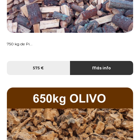
750 kg de Pi...
575 €
Más info