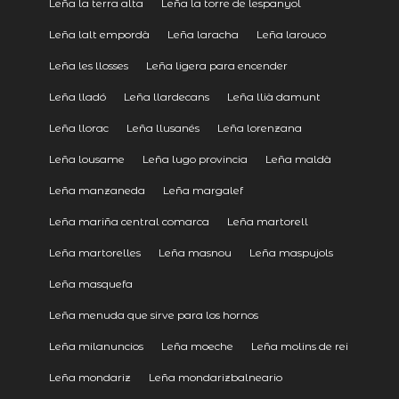
Leña la terra alta
Leña la torre de lespanyol
Leña lalt empordà
Leña laracha
Leña larouco
Leña les llosses
Leña ligera para encender
Leña lladó
Leña llardecans
Leña llià damunt
Leña llorac
Leña llusanés
Leña lorenzana
Leña lousame
Leña lugo provincia
Leña maldà
Leña manzaneda
Leña margalef
Leña mariña central comarca
Leña martorell
Leña martorelles
Leña masnou
Leña maspujols
Leña masquefa
Leña menuda que sirve para los hornos
Leña milanuncios
Leña moeche
Leña molins de rei
Leña mondariz
Leña mondarizbalneario