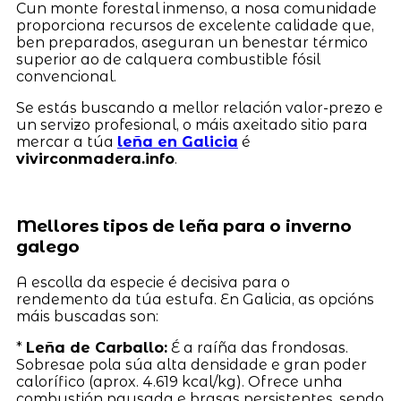
Cun monte forestal inmenso, a nosa comunidade
proporciona recursos de excelente calidade que,
ben preparados, aseguran un benestar térmico
superior ao de calquera combustible fósil
convencional.
Se estás buscando a mellor relación valor-prezo e
un servizo profesional, o máis axeitado sitio para
mercar a túa
leña en Galicia
é
vivirconmadera.info
.
Mellores tipos de leña para o inverno
galego
A escolla da especie é decisiva para o
rendemento da túa estufa. En Galicia, as opcións
máis buscadas son:
*
Leña de Carballo:
É a raíña das frondosas.
Sobresae pola súa alta densidade e gran poder
calorífico (aprox. 4.619 kcal/kg). Ofrece unha
combustión pausada e brasas persistentes, sendo