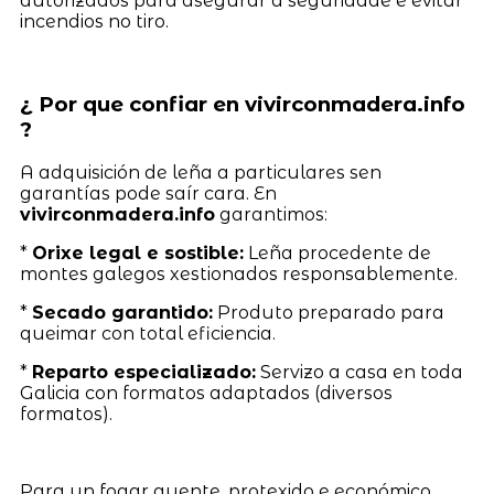
autorizados para asegurar a seguridade e evitar
incendios no tiro.
¿ Por que confiar en vivirconmadera.info
?
A adquisición de leña a particulares sen
garantías pode saír cara. En
vivirconmadera.info
garantimos:
*
Orixe legal e sostible:
Leña procedente de
montes galegos xestionados responsablemente.
*
Secado garantido:
Produto preparado para
queimar con total eficiencia.
*
Reparto especializado:
Servizo a casa en toda
Galicia con formatos adaptados (diversos
formatos).
Para un fogar quente, protexido e económico,