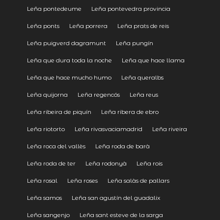
Leña pontedeume
Leña pontevedra provincia
Leña ponts
Leña porrera
Leña prats de reis
Leña puigverd dagramunt
Leña pungín
Leña que dura toda la noche
Leña que hace llama
Leña que hace mucho humo
Leña queralbs
Leña quijorna
Leña regencós
Leña reus
Leña ribeira de piquín
Leña ribera de ebro
Leña riotorto
Leña rivasvaciamadrid
Leña riveira
Leña roca del vallès
Leña roda de barà
Leña roda de ter
Leña rodonyà
Leña rois
Leña rosal
Leña roses
Leña salàs de pallars
Leña samos
Leña san agustín del guadalix
Leña sangenjo
Leña sant esteve de la sarga