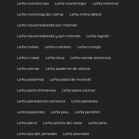
Leña monterroso
Leña montmajor
Leña montral
Leña montroig del camp
Leña móra debre
Leña navarredonda san mamés
Leña navarredonda y san mamés
Leña nigrán
Leña nulles
Leña o carbon
Leña o corgo
Leña o rosal
Leña olius
Leña orense provincia
Leña orense
Leña paderne de allariz
Leña palamós
Leña palol de revardit
Leña para chimenea
Leña para cocinar
Leña paradanta comarca
Leña pardines
Leña pastoriza
Leña pau
Leña perafort
Leña piera
Leña pinilla del valle
Leña pino
Leña pla del penedès
Leña planoles