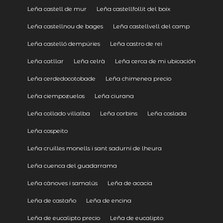
Leña castell de mur
Leña castellfollit del boix
Leña castellnou de bages
Leña castellvell del camp
Leña castelló dempúries
Leña castro de rei
Leña catllar
Leña celrà
Leña cerca de mi ubicación
Leña cerdedocotobade
Leña chimenea precio
Leña ciempozuelos
Leña ciurana
Leña collado villalba
Leña corbins
Leña coslada
Leña cospeito
Leña cruïlles monells i sant sadurní de lheura
Leña cuenca del guadarrama
Leña cànoves i samalús
Leña de acacia
Leña de castaño
Leña de encina
Leña de eucalipto precio
Leña de eucalipto