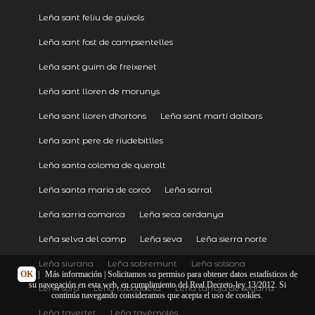
Leña sant feliu de guíxols
Leña sant fost de campsentelles
Leña sant guim de freixenet
Leña sant lloren de morunys
Leña sant lloren dhortons
Leña sant martí dalbars
Leña sant pere de riudebitlles
Leña santa coloma de queralt
Leña santa maria de corcó
Leña sarral
Leña sarria comarca
Leña seca cerdanya
Leña selva del camp
Leña seva
Leña sierra norte
Leña siurana
Leña sobremunt
Leña solsona
OK
|
Más información
| Solicitamos su permiso para obtener datos estadísticos de
su navegación en esta web, en cumplimiento del Real Decreto-ley 13/2012. Si
Leña sora
Leña taboadela
Leña tarroja de segarra
continúa navegando consideramos que acepta el uso de cookies.
Leña tavertet
Leña tavèrnoles