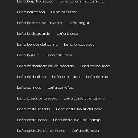
Leña bajo llobregat
Leña bajo miño comarca
Leña barbacoa
Leña becerreá
Leña becerril de la sierra
Leña begur
Leña bellaguarda
Leña biosca
Leña borges del camp
Leña bricodepot
Leña burela
Leña can forns
Leña carballeda de valdeorras
Leña carballedo
Leña carballino
Leña cardedeu
Leña carme
Leña carnota
Leña carrefour
Leña cassà de la selva
Leña castell de lareny
Leña castelldefels
Leña castellfollit del boix
Leña castellserà
Leña castellvell del camp
Leña castellví de la marca
Leña celanova