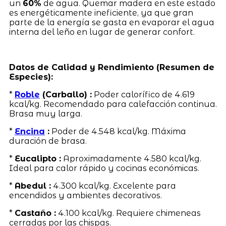
un
60%
de agua. Quemar madera en este estado
es energéticamente ineficiente, ya que gran
parte de la energía se gasta en evaporar el agua
interna del leño en lugar de generar confort.
Datos de Calidad y Rendimiento (Resumen de
Especies):
*
Roble
(Carballo) :
Poder calorífico de 4.619
kcal/kg. Recomendado para calefacción continua.
Brasa muy larga.
*
Encina
:
Poder de 4.548 kcal/kg. Máxima
duración de brasa.
*
Eucalipto :
Aproximadamente 4.580 kcal/kg.
Ideal para calor rápido y cocinas económicas.
*
Abedul :
4.300 kcal/kg. Excelente para
encendidos y ambientes decorativos.
*
Castaño :
4.100 kcal/kg. Requiere chimeneas
cerradas por las chispas.