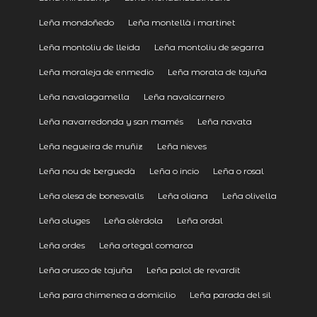
Leña mondoñedo
Leña montellà i martinet
Leña montoliu de lleida
Leña montoliu de segarra
Leña moraleja de enmedio
Leña morata de tajuña
Leña navalagamella
Leña navalcarnero
Leña navarredonda y san mamés
Leña navata
Leña negueira de muñiz
Leña nieves
Leña nou de berguedà
Leña o incio
Leña o rosal
Leña olesa de bonesvalls
Leña oliana
Leña olivella
Leña oluges
Leña olèrdola
Leña ordal
Leña ordes
Leña ortegal comarca
Leña orusco de tajuña
Leña palol de revardit
Leña para chimenea a domicilio
Leña parada del sil