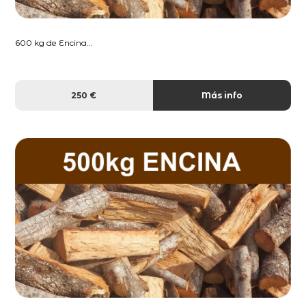
600 kg de Encina...
250 €
Más info