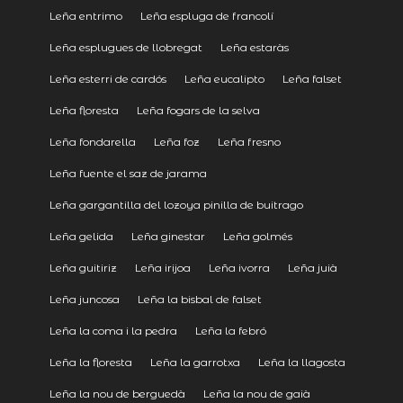
Leña entrimo
Leña espluga de francolí
Leña esplugues de llobregat
Leña estaràs
Leña esterri de cardós
Leña eucalipto
Leña falset
Leña floresta
Leña fogars de la selva
Leña fondarella
Leña foz
Leña fresno
Leña fuente el saz de jarama
Leña gargantilla del lozoya pinilla de buitrago
Leña gelida
Leña ginestar
Leña golmés
Leña guitiriz
Leña irijoa
Leña ivorra
Leña juià
Leña juncosa
Leña la bisbal de falset
Leña la coma i la pedra
Leña la febró
Leña la floresta
Leña la garrotxa
Leña la llagosta
Leña la nou de berguedà
Leña la nou de gaià