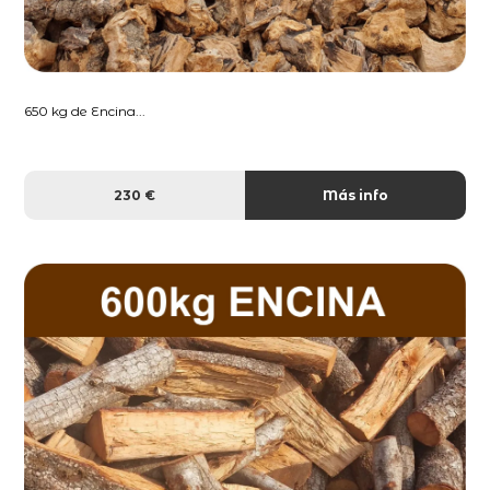
650 kg de Encina...
230 €
Más info