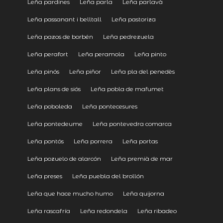
Leña pardines
Leña parla
Leña parlavà
Leña passanant i belltall
Leña pastoriza
Leña pazos de borbén
Leña pedrezuela
Leña perafort
Leña peramola
Leña pinto
Leña pinós
Leña piñor
Leña pla del penedès
Leña plans de siós
Leña pobla de mafumet
Leña poboleda
Leña pontecesures
Leña pontedeume
Leña pontevedra comarca
Leña pontós
Leña porrera
Leña portas
Leña pozuelo de alarcón
Leña premià de mar
Leña preses
Leña puebla del brollón
Leña que hace mucho humo
Leña quijorna
Leña rascafría
Leña redondela
Leña ribadeo