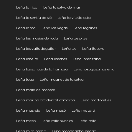
Leña la riba
Leña la selva de mar
Leña la sentiu de sió
Leña la vilella alta
Leña lama
Leña las vegas
Leña leganés
Leña les masies de roda
Leña les piles
Leña les valls daguilar
Leña les
Leña llobera
Leña lobeira
Leña loeches
Leña lorenzana
Leña los santos de la humosa
Leña lozoyasomosierra
Leña lugo
Leña maanet de la selva
Leña maià de montcal
Leña mariña occidental comarca
Leña martorelles
Leña masroig
Leña masó
Leña mataró
Leña meco
Leña milanuncios
Leña milà
Leña miralcamp
Leña mondarizbalneario