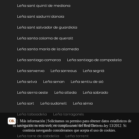
Leña sant quintí de mediona
Leña sant sadurní danoia
Leña sant salvador de guardiola
Leña santa coloma de queralt
Leña santa maría de la alameda
Leña santiago comarca
Leña santiago de compostela
Leña sanxenxo
Leña sarreaus
Leña segriá
Leña selva
Leña senan
Leña sentiu de sió
Leña sierra oeste
Leña silleda
Leña sobrado
Leña sort
Leña sudanell
Leña sénia
Leña taboadela
Leña tarragonés
OK
|
Más información
| Solicitamos su permiso para obtener datos estadísticos de
Leña terra lemos comarca
Leña tordoya
su navegación en esta web, en cumplimiento del Real Decreto-ley 13/2012. Si
continúa navegando consideramos que acepta el uso de cookies.
Leña torre de cabdella
Leña torrent