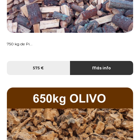
750 kg de Pi...
575 €
Más info