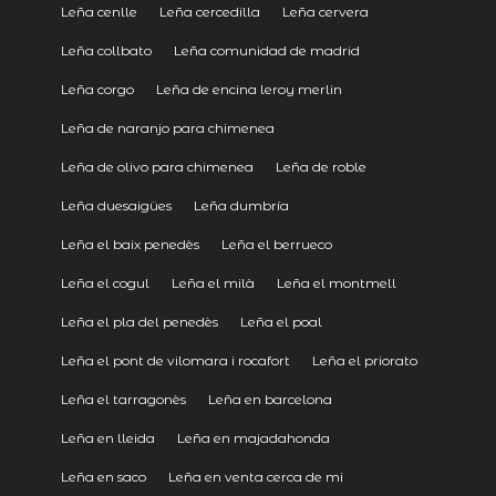
Leña cenlle
Leña cercedilla
Leña cervera
Leña collbato
Leña comunidad de madrid
Leña corgo
Leña de encina leroy merlin
Leña de naranjo para chimenea
Leña de olivo para chimenea
Leña de roble
Leña duesaigües
Leña dumbría
Leña el baix penedès
Leña el berrueco
Leña el cogul
Leña el milà
Leña el montmell
Leña el pla del penedès
Leña el poal
Leña el pont de vilomara i rocafort
Leña el priorato
Leña el tarragonès
Leña en barcelona
Leña en lleida
Leña en majadahonda
Leña en saco
Leña en venta cerca de mi