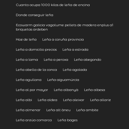
Cuanto ocupa 1000 kilos de leña de encina
Donde conseguir leña
Ecowarm galicia vagalume pellets de madera enplus a1
briquetas ardeben
Haz de leña
Leña a coruña provincia
Leña a domicilio precios
Leña a estrada
Leña a lama
Leña a peroxa
Leña abegondo
Leña abella de la conca
Leña agolada
Leña agullana
Leña aiguamúrcia
Leña al por mayor
Leña albanyà
Leña albesa
Leña albi
Leña aldea
Leña aleixar
Leña allariz
Leña almenar
Leña alt àneu
Leña ambite
Leña arzúa comarca
Leña bages