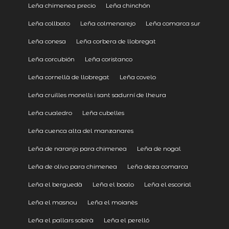
Leña chimenea precio
Leña chinchón
Leña collbato
Leña colmenarejo
Leña comarca sur
Leña conesa
Leña corbera de llobregat
Leña corcubión
Leña coristanco
Leña cornellà de llobregat
Leña covelo
Leña cruïlles monells i sant sadurní de lheura
Leña cualedro
Leña cubelles
Leña cuenca alta del manzanares
Leña de naranjo para chimenea
Leña de nogal
Leña de olivo para chimenea
Leña deza comarca
Leña el berguedà
Leña el boalo
Leña el escorial
Leña el masnou
Leña el moianès
Leña el pallars sobirà
Leña el perelló