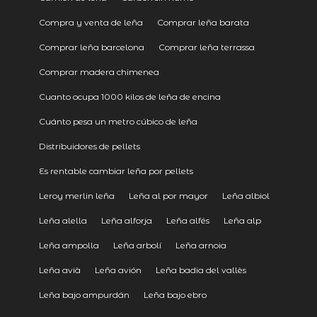
Compra y venta de leña
Comprar leña barata
Comprar leña barcelona
Comprar leña terrassa
Comprar madera chimenea
Cuanto ocupa 1000 kilos de leña de encina
Cuánto pesa un metro cúbico de leña
Distribuidores de pellets
Es rentable cambiar leña por pellets
Leroy merlin leña
Leña al por mayor
Leña albiol
Leña alella
Leña alforja
Leña alfés
Leña alp
Leña ampolla
Leña arbolí
Leña arnoia
Leña avià
Leña avión
Leña badia del vallès
Leña bajo ampurdán
Leña bajo ebro