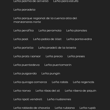
Leña palma de cervelló
Leña para estufa
Leña paradela
Leña parque regional de la cuenca alta del
manzanares norte
Leña perafita
Leña peramola
Leña planoles
Leña poal
Leña pobla de lillet
Leña pontevedra
Leña portella
Leña pradell de la teixeta
Leña prats i sansor
Leña precio
Leña preses
Leña puentedeva
Leña puertomarín
Leña puigcerda
Leña pungín
Leña quiroga comarca
Leña rabós
Leña regencós
Leña rianxo
Leña ribas del sil
Leña ribera de piquín
Leña ripoll vendrell
Leña riudarenes
Leña robledo de chavela
Leña rubiana
Leña rupià