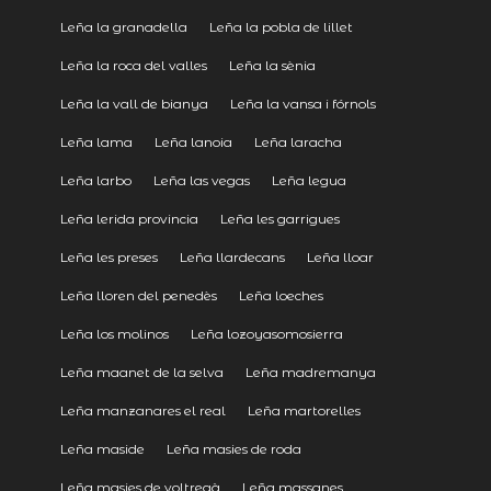
Leña la granadella
Leña la pobla de lillet
Leña la roca del valles
Leña la sènia
Leña la vall de bianya
Leña la vansa i fórnols
Leña lama
Leña lanoia
Leña laracha
Leña larbo
Leña las vegas
Leña legua
Leña lerida provincia
Leña les garrigues
Leña les preses
Leña llardecans
Leña lloar
Leña lloren del penedès
Leña loeches
Leña los molinos
Leña lozoyasomosierra
Leña maanet de la selva
Leña madremanya
Leña manzanares el real
Leña martorelles
Leña maside
Leña masies de roda
Leña masies de voltregà
Leña massanes