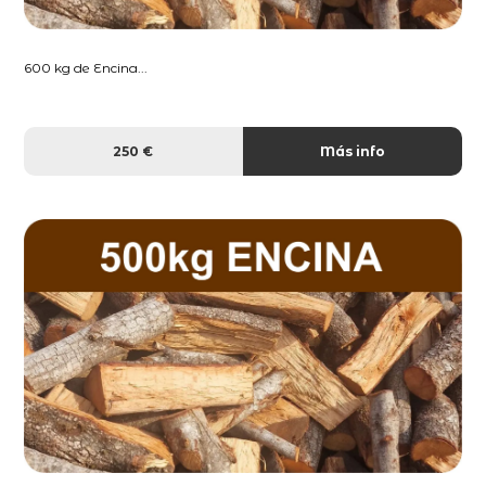
600 kg de Encina...
250 €
Más info