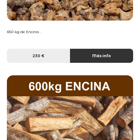
650 kg de Encina...
230 €
Más info