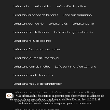
Leña sada
Leña saldes
Leña salàs de pallars
Leña san fernando de henares
Leña san sadurniño
Leña san xoán de río
Leña sandiás
Leña sangenjo
Leña sant boi de lluanès
Leña sant cugat del vallès
Leña sant feliu de codines
Leña sant fost de campsentelles
Leña sant jaume de frontanyà
Leña sant joan de mollet
Leña sant martí de llémena
Leña sant martí de riucorb
Leña sant miquel de campmajor
Leña sant pere de ribes
Leña santa cecília de voltregà
OK
|
Más información
| Solicitamos su permiso para obtener datos estadísticos de
su navegación en esta web, en cumplimiento del Real Decreto-ley 13/2012. Si
Leña santa coloma de cervelló
continúa navegando consideramos que acepta el uso de cookies.
Leña santa coloma de gramenet