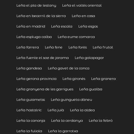
Leña el pla de lestany
Leña el vallès oriental
Leña en becerril de la sierra
Leña en casa
Leña en madrid
Leña escala
Leña esgos
Leña espluga calba
Leña eume comarca
Leña farrera
Leña fene
Leña forès
Leña frutal
Leña fuente el saz de jarama
Leña galapagar
Leña gandesa
Leña gavet de la conca
Leña gerona provincia
Leña gironés
Leña granera
Leña granyena de les garrigues
Leña gualba
Leña guiametss
Leña guingueta dàneu
Leña hostalric
Leña juià
Leña la aldea
Leña la canonja
Leña la cerdanya
Leña la febró
Leña la fuliola
Leña la garrotxa