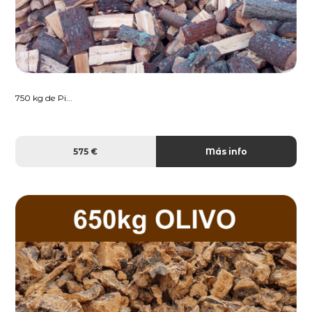
750 kg de Pi...
575 €
Más info