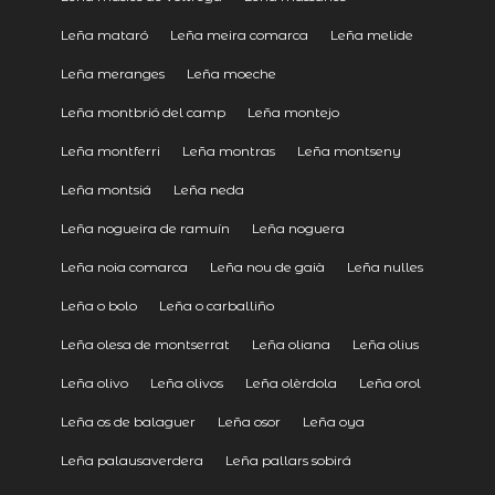
Leña mataró
Leña meira comarca
Leña melide
Leña meranges
Leña moeche
Leña montbrió del camp
Leña montejo
Leña montferri
Leña montras
Leña montseny
Leña montsiá
Leña neda
Leña nogueira de ramuín
Leña noguera
Leña noia comarca
Leña nou de gaià
Leña nulles
Leña o bolo
Leña o carballiño
Leña olesa de montserrat
Leña oliana
Leña olius
Leña olivo
Leña olivos
Leña olèrdola
Leña orol
Leña os de balaguer
Leña osor
Leña oya
Leña palausaverdera
Leña pallars sobirá