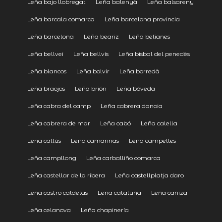
Leña bajo llobregat
Leña balenyà
Leña balsareny
Leña barcala comarca
Leña barcelona provincia
Leña barcelona
Leña beariz
Leña belianes
Leña bellvei
Leña bellvís
Leña bisbal del penedès
Leña blancos
Leña bolvir
Leña borredà
Leña braojos
Leña brión
Leña bóveda
Leña cabra del camp
Leña cabrera danoia
Leña cabrera de mar
Leña cabó
Leña calella
Leña callús
Leña camariñas
Leña campelles
Leña campllong
Leña carballiño comarca
Leña castellar de la ribera
Leña castellplatja daro
Leña castro caldelas
Leña cataluña
Leña cañiza
Leña celanova
Leña chapinería