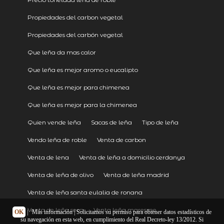
Propiedades del carbon vegetal
Propiedades del carbón vegetal
Que leña da mas calor
Que leña es mejor aromo o eucalipto
Que leña es mejor para chimenea
Que leña es mejor para la chimenea
Quien vende leña
Sacas de leña
Tipo de leña
Vendo leña de roble
Venta de carbon
Venta de lena
Venta de leña a domicilio cerdanya
Venta de leña de olivo
Venta de leña madrid
Venta de leña santa eulalia de ronana
Venta de leña seca
Venta leña maresme
OK
|
Más información
| Solicitamos su permiso para obtener datos estadísticos de
su navegación en esta web, en cumplimiento del Real Decreto-ley 13/2012. Si