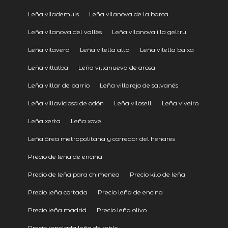
Leña vilademuls
Leña vilanova de la barca
Leña vilanova del vallès
Leña vilanova i la geltru
Leña vilaverd
Leña vilella alta
Leña vilella baixa
Leña villalba
Leña villanueva de arosa
Leña villar de barrio
Leña villarejo de salvanés
Leña villaviciosa de odón
Leña vilosell
Leña viveiro
Leña xerta
Leña xove
Leña área metropolitana y corredor del henares
Precio de leña de encina
Precio de leña para chimenea
Precio kilo de leña
Precio leña cortada
Precio leña de encina
Precio leña madrid
Precio leña olivo
Precio tonelada leña de roble