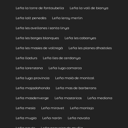
Leña la torre de fontaubella
Leña la vall de bianya
Leña lalt penedès
Leña leroy merlin
Leña les avellanes i santa linya
Leña les borges blanques
Leña les cabanyes
Leña les masies de voltregà
Leña les planes dhostoles
Leña lladurs
Leña lles de cerdanya
Leña lorenzana
Leña lugo comarca
Leña lugo provincia
Leña maià de montcal
Leña majadahonda
Leña mas de barberans
Leña masdenverge
Leña mazaricos
Leña mediona
Leña mesía
Leña miravet
Leña montejo
Leña mugía
Leña narón
Leña navata
Leña navés
Leña negueira de muñiz