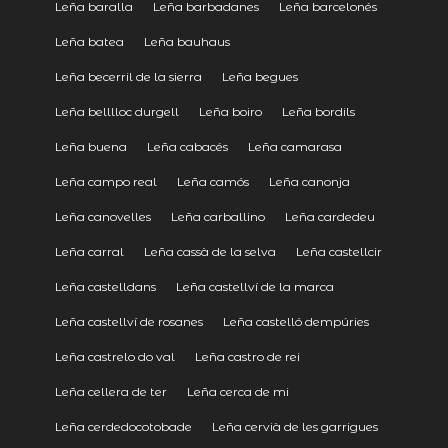
Leña baralla
Leña barbadanes
Leña barcelonés
Leña batea
Leña bauhaus
Leña becerril de la sierra
Leña begues
Leña belllloc durgell
Leña boiro
Leña bordils
Leña buena
Leña cabacés
Leña camarasa
Leña campo real
Leña camós
Leña canonja
Leña canovelles
Leña carballino
Leña cardedeu
Leña carral
Leña cassà de la selva
Leña castellcir
Leña castelldans
Leña castellví de la marca
Leña castellví de rosanes
Leña castelló dempúries
Leña castrelo do val
Leña castro de rei
Leña cellera de ter
Leña cerca de mi
Leña cerdedocotobade
Leña cervià de les garrigues