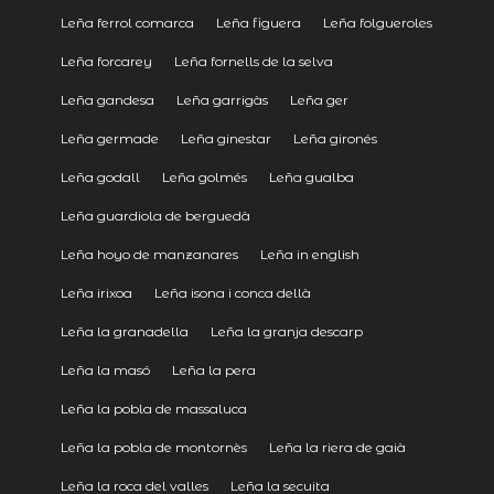
Leña ferrol comarca
Leña figuera
Leña folgueroles
Leña forcarey
Leña fornells de la selva
Leña gandesa
Leña garrigàs
Leña ger
Leña germade
Leña ginestar
Leña gironés
Leña godall
Leña golmés
Leña gualba
Leña guardiola de berguedà
Leña hoyo de manzanares
Leña in english
Leña irixoa
Leña isona i conca dellà
Leña la granadella
Leña la granja descarp
Leña la masó
Leña la pera
Leña la pobla de massaluca
Leña la pobla de montornès
Leña la riera de gaià
Leña la roca del valles
Leña la secuita