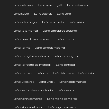
Leña setcases
Leña seu durgell
Leña sidamon
Leña sober
Leña soleràs
Leña sora
Leña sotomayor
Leña susqueda
Leña súria
Leña talamanca
Leña tarroja de segarra
Leña tierra trives comarca
Leña tiurana
Leña torms
Leña torredembarra
Leña torrejón de velasco
Leña torrelaguna
Leña torroella de montgrí
Leña tortellà
Leña tortosa
Leña tui
Leña térmens
Leña tírvia
Leña ullastret
Leña urgel
Leña valdemanco
Leña velilla de san antonio
Leña venta
Leña verín comarca
Leña viana comarca
Leña viana del bollo
Leña vigo comarca