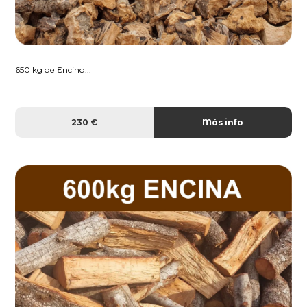
650 kg de Encina...
230 €
Más info