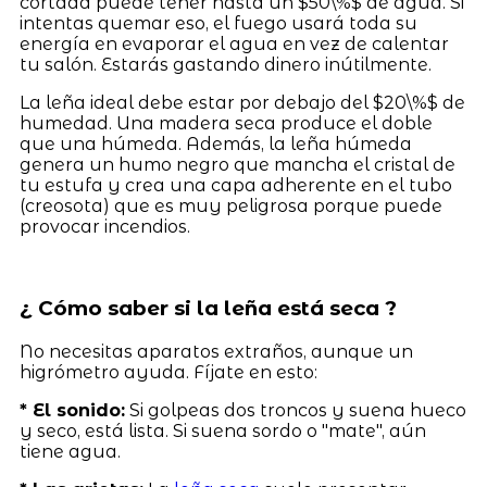
cortada puede tener hasta un $50\%$ de agua. Si
intentas quemar eso, el fuego usará toda su
energía en evaporar el agua en vez de calentar
tu salón. Estarás gastando dinero inútilmente.
La leña ideal debe estar por debajo del $20\%$ de
humedad. Una madera seca produce el doble
que una húmeda. Además, la leña húmeda
genera un humo negro que mancha el cristal de
tu estufa y crea una capa adherente en el tubo
(creosota) que es muy peligrosa porque puede
provocar incendios.
¿ Cómo saber si la leña está seca ?
No necesitas aparatos extraños, aunque un
higrómetro ayuda. Fíjate en esto:
* El sonido:
Si golpeas dos troncos y suena hueco
y seco, está lista. Si suena sordo o "mate", aún
tiene agua.