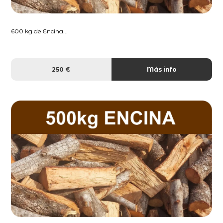
600 kg de Encina...
250 €
Más info