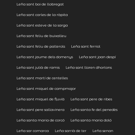
Leña sant boi de llobregat
Leña sant carles de la ràpita
Leña sant esteve de la sarga
Leña sant feliu de buixalleu
Leña sant feliu de pallerols
Leña sant ferriol
Leña sant jaume dels domenys
Leña sant joan despí
Leña sant julià de ramis
Leña sant lloren dhortons
Leña sant martí de centelles
Leña sant miquel de campmajor
Leña sant miquel de fluvià
Leña sant pere de ribes
Leña sant pere sallavinera
Leña santa fe del penedès
Leña santa maria de corcó
Leña santa maria doló
Leña sar comarca
Leña sarrià de ter
Leña senan