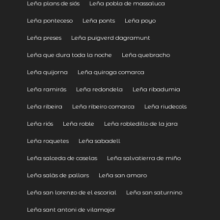
Leña plans de siós
Leña pobla de massaluca
Leña ponteceso
Leña ponts
Leña poyo
Leña preses
Leña puigverd dagramunt
Leña que dura toda la noche
Leña quebracho
Leña quijorna
Leña quiroga comarca
Leña ramirás
Leña redondela
Leña ribadumia
Leña ribeira
Leña ribeiro comarca
Leña riudecols
Leña riós
Leña roble
Leña robledillo de la jara
Leña roquetes
Leña sabadell
Leña salceda de caselas
Leña salvatierra de miño
Leña salàs de pallars
Leña san amaro
Leña san lorenzo de el escorial
Leña san saturnino
Leña sant antoni de vilamajor