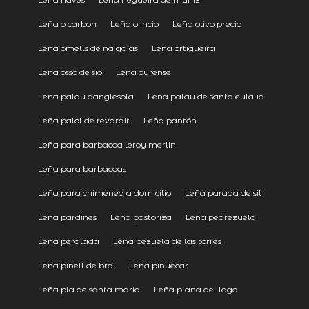
Leña o carbon
Leña o incio
Leña olivo precio
Leña omells de na gaias
Leña ortigueira
Leña ossó de sió
Leña ourense
Leña palau danglesola
Leña palau de santa eulàlia
Leña palol de revardit
Leña pantón
Leña para barbacoa leroy merlin
Leña para barbacoas
Leña para chimenea a domicilio
Leña parada de sil
Leña pardines
Leña pastoriza
Leña pedrezuela
Leña peralada
Leña pezuela de las torres
Leña pinell de brai
Leña piñuécar
Leña pla de santa maria
Leña plana del lago