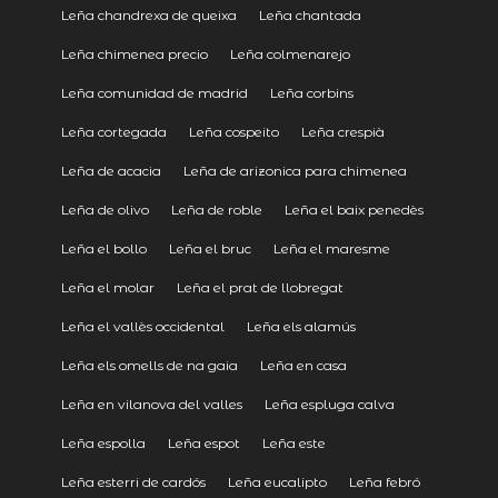
Leña chandrexa de queixa
Leña chantada
Leña chimenea precio
Leña colmenarejo
Leña comunidad de madrid
Leña corbins
Leña cortegada
Leña cospeito
Leña crespià
Leña de acacia
Leña de arizonica para chimenea
Leña de olivo
Leña de roble
Leña el baix penedès
Leña el bollo
Leña el bruc
Leña el maresme
Leña el molar
Leña el prat de llobregat
Leña el vallès occidental
Leña els alamús
Leña els omells de na gaia
Leña en casa
Leña en vilanova del valles
Leña espluga calva
Leña espolla
Leña espot
Leña este
Leña esterri de cardós
Leña eucalipto
Leña febró