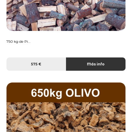
750 kg de Pi...
575 €
Más info