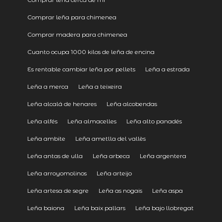
Comprar leña para chimenea
Comprar madera para chimenea
Cuanto ocupa 1000 kilos de leña de encina
Es rentable cambiar leña por pellets
Leña a estrada
Leña a merca
Leña a teixeira
Leña alcalá de henares
Leña alcobendas
Leña alfés
Leña almacelles
Leña alto panadés
Leña ambite
Leña ametlla del vallès
Leña antas de ulla
Leña arbeca
Leña argentera
Leña arroyomolinos
Leña arteijo
Leña artesa de segre
Leña as nogais
Leña aspa
Leña baiona
Leña baix pallars
Leña bajo llobregat