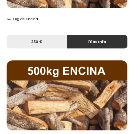
600 kg de Encina...
250 €
Más info