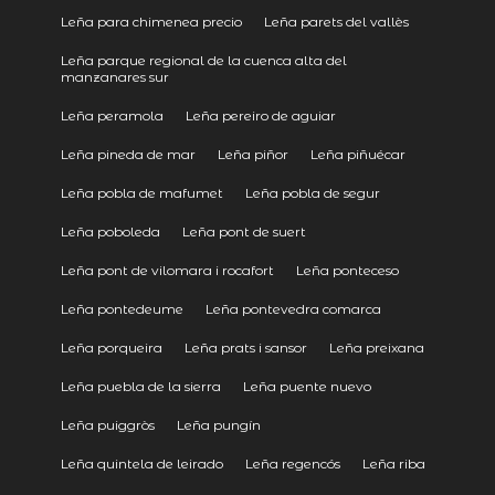
Leña para chimenea precio
Leña parets del vallès
Leña parque regional de la cuenca alta del
manzanares sur
Leña peramola
Leña pereiro de aguiar
Leña pineda de mar
Leña piñor
Leña piñuécar
Leña pobla de mafumet
Leña pobla de segur
Leña poboleda
Leña pont de suert
Leña pont de vilomara i rocafort
Leña ponteceso
Leña pontedeume
Leña pontevedra comarca
Leña porqueira
Leña prats i sansor
Leña preixana
Leña puebla de la sierra
Leña puente nuevo
Leña puiggròs
Leña pungín
Leña quintela de leirado
Leña regencós
Leña riba