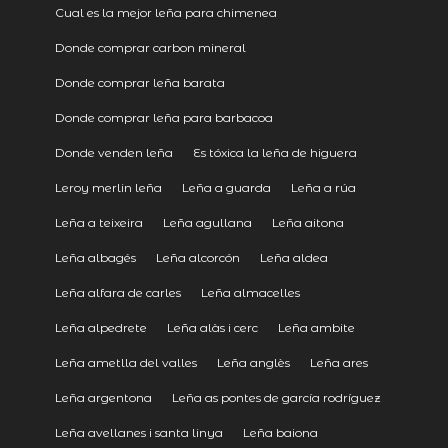
Cual es la mejor leña para chimenea
Donde comprar carbon mineral
Donde comprar leña barata
Donde comprar leña para barbacoa
Donde venden leña
Es tóxica la leña de higuera
Leroy merlin leña
Leña a guarda
Leña a rúa
Leña a teixeira
Leña agullana
Leña aitona
Leña albagés
Leña alcorcón
Leña aldea
Leña alfara de carles
Leña almacelles
Leña alpedrete
Leña alàs i cerc
Leña ambite
Leña ametlla del valles
Leña anglès
Leña ares
Leña argentona
Leña as pontes de garcía rodríguez
Leña avellanes i santa linya
Leña baiona