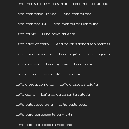
Leña monistrol de montserrat
Leña montagut i oix
Leña montcada i reixac
Leña monterroso
Leña montesquiu
Leña montferrer i castellbò
Leña muxía
Leña navalafuente
Leña navalcarnero
Leña navarredonda san mamés
Leña navia de suarna
Leña nigrán
Leña noguera
Leña o carbon
Leña o grove
Leña olvan
Leña online
Leña oristà
Leña orol
Leña ortegal comarca
Leña orusco de tajuña
Leña osona
Leña palau de santa eulàlia
Leña palausaverdera
Leña pallaresoss
Leña para barbacoa leroy merlin
Leña para barbacoa mercadona