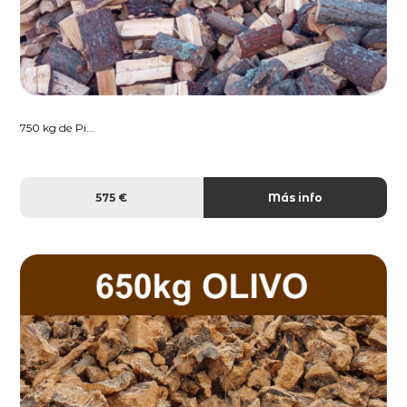
750 kg de Pi...
575 €
Más info