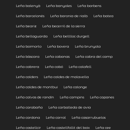
Leña balenyà
Leña banyoles
Leña barbens
Leña barcelonés
Leña baronia de rialb
Leña batea
Leña beariz
Leña becerril de la sierra
Leña bellaguarda
Leña belllloc durgell
Leña boimorto
Leña bovera
Leña brunyola
Leña bàscara
Leña cabanas
Leña cabra del camp
Leña cabrera
Leña cabó
Leña calafell
Leña calders
Leña caldes de malavella
Leña caldes de montbui
Leña calonge
Leña calvos de randín
Leña campins
Leña capanes
Leña carabaña
Leña carballeda de avia
Leña cardona
Leña carral
Leña casarrubuelos
Leña castellcir
Leña castellfollit del boix
Leña cee