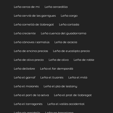
Leña cerca de mi
Leña cercedilla
Leña cervià de les garrigues
Leña corgo
Leña cornellà de llobregat
Leña cortada
Leña creciente
Leña cuenca del guadarrama
Leña cànoves i samalús
Leña de acacia
Leña de encina precios
Leña de eucalipto precio
Leña de olivo precio
Leña de olivo
Leña de roble
Leña deltebre
Leña el far dempordà
Leña el garraf
Leña el lluanès
Leña el milà
Leña el moianès
Leña el pla de lestany
Leña el port de la selva
Leña el prat de llobregat
Leña el tarragonès
Leña el vallès occidental
Leña els garidells
Leña en barcelona