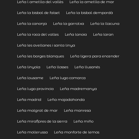
Leña l ametlla del vallès
Leña la ametlla de mar
Leña la bisbal de falset
Leña la bisbal dempordà
Leña la canonja
Leña la garrotxa
Leña la llacuna
Leña la roca del valles
Leña lanoia
Leña laran
Leña les avellanes i santa linya
Leña les borges blanques
Leña ligera para encender
Leña linyola
Leña llosses
Leña llusanés
Leña lousame
Leña lugo comarca
Leña lugo provincia
Leña madremanya
Leña madrid
Leña majadahonda
Leña malgrat de mar
Leña manresa
Leña miraflores de la sierra
Leña miño
Leña mollerussa
Leña monforte de lemos