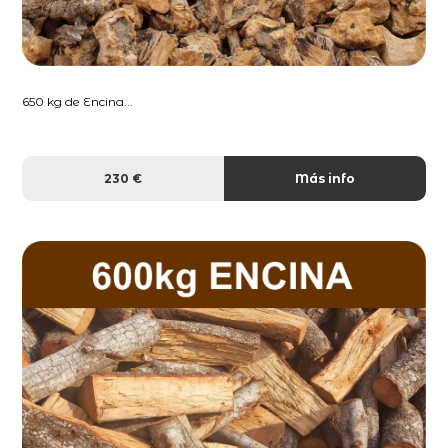
650 kg de Encina...
230 €
Más info