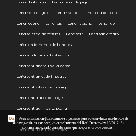
Leña ribatejada
Leña ribeira de piquín
Leña riera de gaià
Leña riveira
Leña roda de bara
Leña rodeiro
Leña rois
Leña rubiana
Leña rubí
Leña salceda de caselas
Leña salt
Leña san amaro
Leña san fernando de henares
Leña san lorenzo de el escorial
Leña sant andreu de la barca
Leña sant aniol de finestres
Leña sant esteve de la sarga
Leña sant fruitós de bages
Leña sant guim de la plana
OK
|
Más información
| Solicitamos su permiso para obtener datos estadísticos de
Leña sant jaume de llierca
Leña sant just desvern
su navegación en esta web, en cumplimiento del Real Decreto-ley 13/2012. Si
continúa navegando consideramos que acepta el uso de cookies.
Leña sant martí sesgueioles