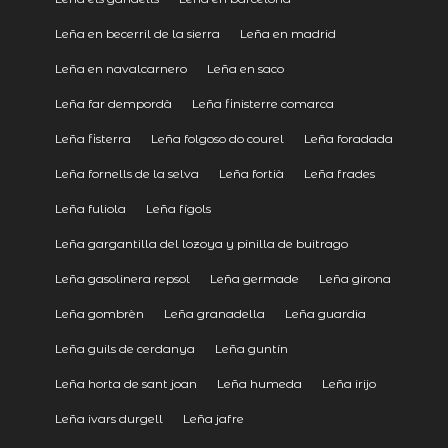
Leña en becerril de la sierra
Leña en madrid
Leña en navalcarnero
Leña en saco
Leña far dempordà
Leña finisterre comarca
Leña fisterra
Leña folgoso do courel
Leña foradada
Leña fornells de la selva
Leña fortià
Leña frades
Leña fuliola
Leña fígols
Leña gargantilla del lozoya y pinilla de buitrago
Leña gasolinera repsol
Leña germade
Leña girona
Leña gombrèn
Leña granadella
Leña guardia
Leña guils de cerdanya
Leña guntín
Leña horta de sant joan
Leña humeda
Leña irijo
Leña ivars durgell
Leña jafre