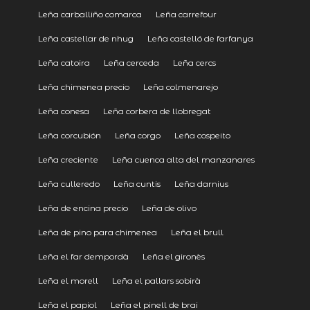
Leña carballiño comarca
Leña carrefour
Leña castellar de nhug
Leña castelló de farfanya
Leña catoira
Leña cerceda
Leña cercs
Leña chimenea precio
Leña colmenarejo
Leña conesa
Leña corbera de llobregat
Leña corcubión
Leña corgo
Leña cospeito
Leña creciente
Leña cuenca alta del manzanares
Leña culleredo
Leña cuntis
Leña darnius
Leña de encina precio
Leña de olivo
Leña de pino para chimenea
Leña el brull
Leña el far dempordà
Leña el gironès
Leña el morell
Leña el pallars sobirà
Leña el papiol
Leña el pinell de brai