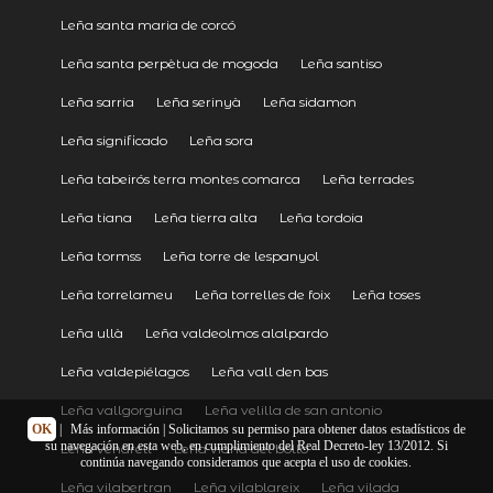
Leña santa maria de corcó
Leña santa perpètua de mogoda
Leña santiso
Leña sarria
Leña serinyà
Leña sidamon
Leña significado
Leña sora
Leña tabeirós terra montes comarca
Leña terrades
Leña tiana
Leña tierra alta
Leña tordoia
Leña tormss
Leña torre de lespanyol
Leña torrelameu
Leña torrelles de foix
Leña toses
Leña ullà
Leña valdeolmos alalpardo
Leña valdepiélagos
Leña vall den bas
Leña vallgorguina
Leña velilla de san antonio
OK
|
Más información
| Solicitamos su permiso para obtener datos estadísticos de
su navegación en esta web, en cumplimiento del Real Decreto-ley 13/2012. Si
Leña vendrell
Leña viana del bollo
continúa navegando consideramos que acepta el uso de cookies.
Leña vilabertran
Leña vilablareix
Leña vilada