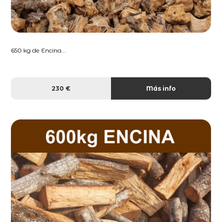
650 kg de Encina...
230 €
Más info