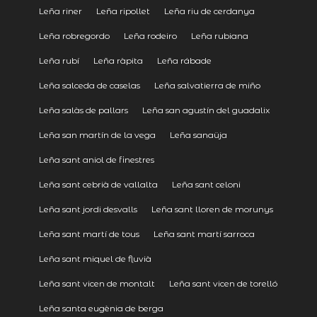
Leña riner
Leña ripollet
Leña riu de cerdanya
Leña robregordo
Leña rodeiro
Leña rubiana
Leña rubí
Leña ràpita
Leña rábade
Leña salceda de caselas
Leña salvatierra de miño
Leña salàs de pallars
Leña san agustín del guadalix
Leña san martín de la vega
Leña sanaüja
Leña sant aniol de finestres
Leña sant cebrià de vallalta
Leña sant celoni
Leña sant jordi desvalls
Leña sant lloren de morunys
Leña sant martí de tous
Leña sant martí sarroca
Leña sant miquel de fluvià
Leña sant vicen de montalt
Leña sant vicen de torelló
Leña santa eugènia de berga