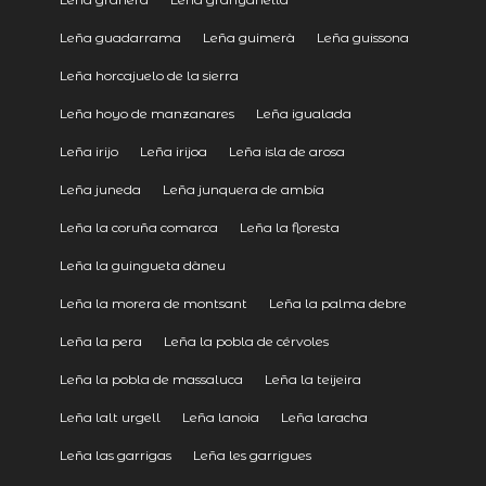
Leña guadarrama
Leña guimerà
Leña guissona
Leña horcajuelo de la sierra
Leña hoyo de manzanares
Leña igualada
Leña irijo
Leña irijoa
Leña isla de arosa
Leña juneda
Leña junquera de ambía
Leña la coruña comarca
Leña la floresta
Leña la guingueta dàneu
Leña la morera de montsant
Leña la palma debre
Leña la pera
Leña la pobla de cérvoles
Leña la pobla de massaluca
Leña la teijeira
Leña lalt urgell
Leña lanoia
Leña laracha
Leña las garrigas
Leña les garrigues