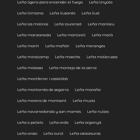
Leña ligera para encender el fuego
Leña linyola
Leña llimiana
Leña llusanés
Leña lluà
Leña los molinos
Leña lourenzá
Leña manlleu
Leña manzaneda
Leña martorell
Leña marà
Leña marín
Leña mañón
Leña meranges
Leña miralcamp
Leña moeche
Leña mollerussa
Leña molsosa
Leña montejo de la sierra
Leña montferrer i castellbò
Leña montornès de segarra
Leña moraña
Leña morera de montsant
Leña muxía
Leña navarredonda y san mamés
Leña nulles
Leña o pellets
Leña ordis
Leña organyà
Leña oroso
Leña ourol
Leña ozacesuras