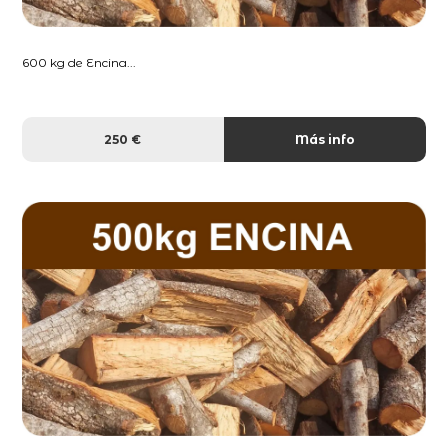
600 kg de Encina...
250 €
Más info