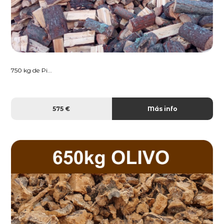
750 kg de Pi...
575 €
Más info