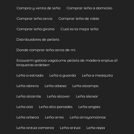
Compra y venta de leña
Comprar leña a domicilio
Comprar leña cerca
Comprar leña de roble
Comprar leña girona
Cual es la mejor leña
Distribuidores de pellets
Donde comprar leña cerca de mi
Ecowarm galicia vagalume pellets de madera enplus a1
briquetas ardeben
Leña a estrada
Leña a guarda
Leña a mezquita
Leña abrera
Leña albesa
Leña alcampo
Leña alcarràs
Leña alcover
Leña aleixar
Leña alió
Leña alto panadés
Leña anglès
Leña arbeca
Leña arres
Leña arroyomolinos
Leña arzúa comarca
Leña arzúa
Leña aspa