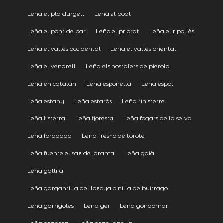
Leña el pla durgell
Leña el poal
Leña el pont de bar
Leña el priorat
Leña el ripollès
Leña el vallès occidental
Leña el vallès oriental
Leña el vendrell
Leña els hostalets de pierola
Leña en catalan
Leña esponellà
Leña espot
Leña estany
Leña estaràs
Leña finisterre
Leña fisterra
Leña floresta
Leña fogars de la selva
Leña foradada
Leña fresno de torote
Leña fuente el saz de jarama
Leña gaià
Leña gallifa
Leña gargantilla del lozoya pinilla de buitrago
Leña garrigoles
Leña ger
Leña gondomar
Leña granera
Leña granyanella