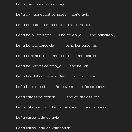
Leña avellanes i santa linya
Leña avinyonet del penedès
Leña avià
Leña baiona
Leña baixa limia comarca
Leña bajo llobregat
Leña balenyà
Leña balsareny
Leña barata cerca de mi
Leña barbadanes
Leña barcelona
Leña baña
Leña bellprat
Leña bellver de cerdanya
Leña bellvís
Leña boadella i les escaules
Leña boqueixón
Leña brico depot
Leña bóveda
Leña cabanes
Leña caldes de montbui
Leña caldes destrac
Leña calldetenes
Leña campins
Leña canencia
Leña carballeda de avia
Leña carballeda de valdeorras