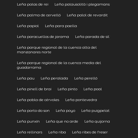
Leña palas de rei
Leña palausolità i plegamans
Leña palma de cervelló
Leña palol de revardit
Leña papiol
Leña para paella
Leña paracuellos de jarama
Leña parada de sil
Leña parque regional de la cuenca alta del
manzanares norte
Leña parque regional de la cuenca media del
guadarrama
Leña pau
Leña peralada
Leña perelló
Leña pinell de brai
Leña pinto
Leña poal
Leña pobla de cérvoles
Leña pontevedra
Leña porto do son
Leña poyo
Leña puigpelat
Leña punxín
Leña que no arde
Leña quijorna
Leña rellinars
Leña riba
Leña ribes de freser