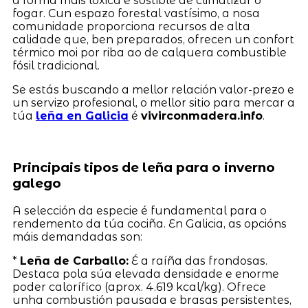
a forma máis lóxica e sostible de climatizar o
fogar. Cun espazo forestal vastísimo, a nosa
comunidade proporciona recursos de alta
calidade que, ben preparados, ofrecen un confort
térmico moi por riba ao de calquera combustible
fósil tradicional.
Se estás buscando a mellor relación valor-prezo e
un servizo profesional, o mellor sitio para mercar a
túa
leña en Galicia
é
vivirconmadera.info
.
Principais tipos de leña para o inverno
galego
A selección da especie é fundamental para o
rendemento da túa cociña. En Galicia, as opcións
máis demandadas son:
*
Leña de Carballo:
É a raíña das frondosas.
Destaca pola súa elevada densidade e enorme
poder calorífico (aprox. 4.619 kcal/kg). Ofrece
unha combustión pausada e brasas persistentes,