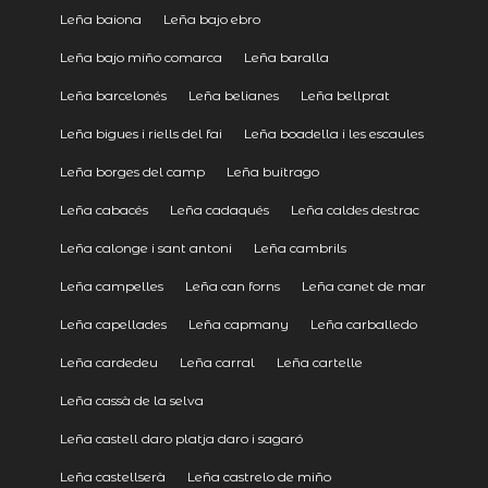
Leña baiona
Leña bajo ebro
Leña bajo miño comarca
Leña baralla
Leña barcelonés
Leña belianes
Leña bellprat
Leña bigues i riells del fai
Leña boadella i les escaules
Leña borges del camp
Leña buitrago
Leña cabacés
Leña cadaqués
Leña caldes destrac
Leña calonge i sant antoni
Leña cambrils
Leña campelles
Leña can forns
Leña canet de mar
Leña capellades
Leña capmany
Leña carballedo
Leña cardedeu
Leña carral
Leña cartelle
Leña cassà de la selva
Leña castell daro platja daro i sagaró
Leña castellserà
Leña castrelo de miño