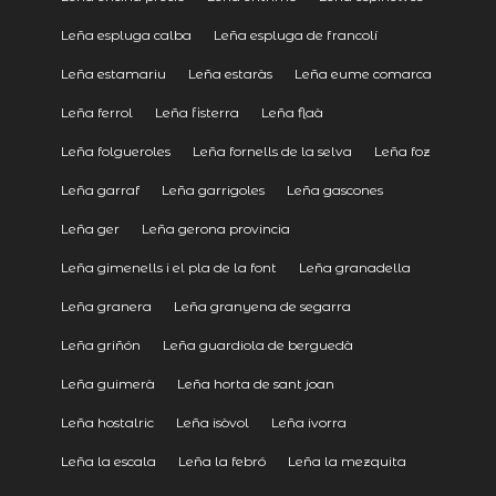
Leña espluga calba
Leña espluga de francolí
Leña estamariu
Leña estaràs
Leña eume comarca
Leña ferrol
Leña fisterra
Leña flaà
Leña folgueroles
Leña fornells de la selva
Leña foz
Leña garraf
Leña garrigoles
Leña gascones
Leña ger
Leña gerona provincia
Leña gimenells i el pla de la font
Leña granadella
Leña granera
Leña granyena de segarra
Leña griñón
Leña guardiola de berguedà
Leña guimerà
Leña horta de sant joan
Leña hostalric
Leña isòvol
Leña ivorra
Leña la escala
Leña la febró
Leña la mezquita