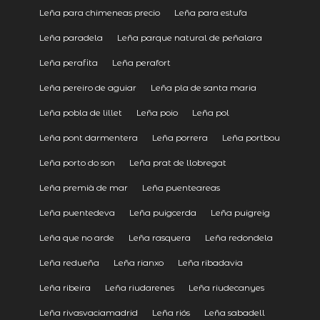
Leña para chimeneas precio
Leña para estufa
Leña paradela
Leña parque natural de peñalara
Leña perafita
Leña perafort
Leña pereiro de aguiar
Leña pla de santa maria
Leña pobla de lillet
Leña poio
Leña pol
Leña pont darmentera
Leña porrera
Leña portbou
Leña porto do son
Leña prat de llobregat
Leña premià de mar
Leña puenteareas
Leña puentedeva
Leña puigcerda
Leña puigreig
Leña que no arde
Leña rasquera
Leña redondela
Leña redueña
Leña rianxo
Leña ribadavia
Leña ribeira
Leña riudarenes
Leña riudecanyes
Leña rivasvaciamadrid
Leña riós
Leña sabadell