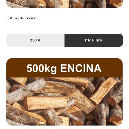
600 kg de Encina...
250 €
Más info