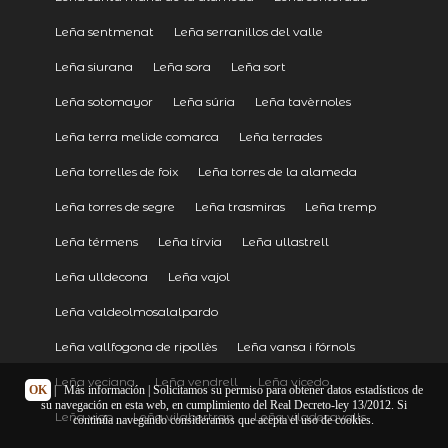
Leña sentmenat
Leña serranillos del valle
Leña siurana
Leña sora
Leña sort
Leña sotomayor
Leña súria
Leña tavèrnoles
Leña terra melide comarca
Leña terrades
Leña torrelles de foix
Leña torres de la alameda
Leña torres de segre
Leña trasmiras
Leña tremp
Leña térmens
Leña tírvia
Leña ullastrell
Leña ulldecona
Leña vajol
Leña valdeolmosalalpardo
Leña vallfogona de ripollès
Leña vansa i fórnols
Leña veciana
Leña vendrell
Leña vicedo
OK
|
Más información
| Solicitamos su permiso para obtener datos estadísticos de
su navegación en esta web, en cumplimiento del Real Decreto-ley 13/2012. Si
Leña vigo
Leña vilabertran
Leña viladecavalls
continúa navegando consideramos que acepta el uso de cookies.