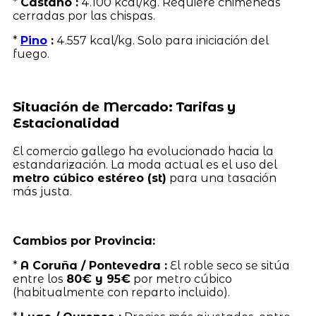
*
Castaño :
4.100 kcal/kg. Requiere chimeneas
cerradas por las chispas.
*
Pino
:
4.557 kcal/kg. Solo para iniciación del
fuego.
Situación de Mercado: Tarifas y
Estacionalidad
El comercio gallego ha evolucionado hacia la
estandarización. La moda actual es el uso del
metro cúbico estéreo (st)
para una tasación
más justa.
Cambios por Provincia:
*
A Coruña / Pontevedra :
El roble seco se sitúa
entre los
80€ y 95€
por metro cúbico
(habitualmente con reparto incluido).