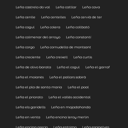
Leña castrelo do val
Leña catllar
Leña cava
Leña cenlle
Leña centelles
Leña cervià de ter
Leña cogul
Leña colera
Leña collbató
Leña colmenar del arroyo
Leña constantí
Leña corgo
Leña cornudella de montsant
Leña creciente
Leña creixell
Leña curtis
Leña de olivo barata
Leña el cogul
Leña el garraf
Leña el moianès
Leña el pallars sobirà
Leña el pla de santa maria
Leña el poal
Leña el priorato
Leña el vallès occidental
Leña els garidells
Leña en majadahonda
Leña en venta
Leña encina leroy merlin
Leña encina precio
Leña entrimo
Leña espinelves