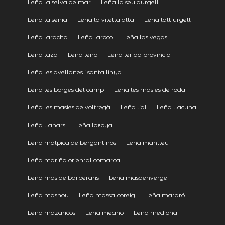
Leña la selva de mar
Leña la seu durgell
Leña la sènia
Leña la vilella alta
Leña lalt urgell
Leña laracha
Leña laroco
Leña las vegas
Leña laza
Leña leiro
Leña lerida provincia
Leña les avellanes i santa linya
Leña les borges del camp
Leña les masies de roda
Leña les masies de voltregà
Leña lidl
Leña llacuna
Leña llanars
Leña lozoya
Leña malpica de bergantiños
Leña manlleu
Leña mariña oriental comarca
Leña mas de barberans
Leña masdenverge
Leña masnou
Leña massalcoreig
Leña mataró
Leña mazaricos
Leña meaño
Leña mediona