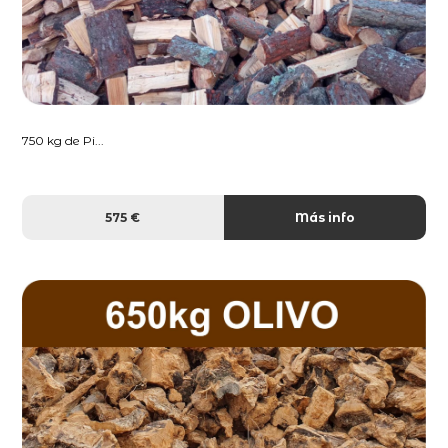
750 kg de Pi...
575 €
Más info