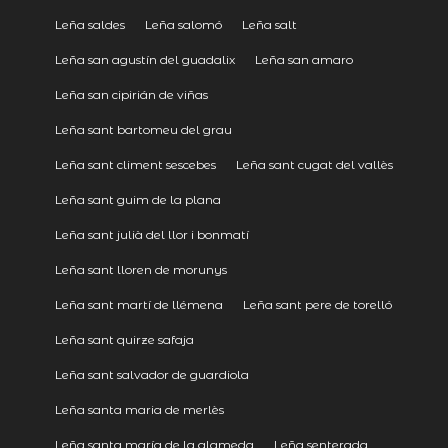
Leña saldes
Leña salomó
Leña salt
Leña san agustín del guadalix
Leña san amaro
Leña san cipirián de viñas
Leña sant bartomeu del grau
Leña sant climent sescebes
Leña sant cugat del vallès
Leña sant guim de la plana
Leña sant julià del llor i bonmatí
Leña sant lloren de morunys
Leña sant martí de llémena
Leña sant pere de torelló
Leña sant quirze safaja
Leña sant salvador de guardiola
Leña santa maria de merlès
Leña santa maría de la alameda
Leña senterada