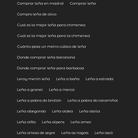
Comprar leña en madrid
Comprar leña
Compro leña de olivo
Cual es la mejor leña para chimenea
Cual es la mejor leña para la chimenea
Cuánto pesa un metro cúbico de leña
Donde comprar leña barcelona
Donde comprar leña para barbacoa
Leroy merlin leña
Leña a baña
Leña a estrada
Leña a granel
Leña a merca
Leña a pobra do brollón
Leña a pobra do caramiñal
Leña abegondo
Leña aldea
Leña alella
Leña alfés
Leña alpens
Leña ames
Leña artesa de segre
Leña as nogais
Leña ascó