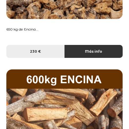
650 kg de Encina...
230 €
Más info