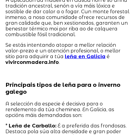
A aplicación da madeira en Galicia non é só unha
tradición ancestral, senón a vía máis lóxica e
sostible de dar calor a o fogar. Cun monte forestal
inmenso, a nosa comunidade ofrece recursos de
gran calidade que, ben xestionados, garanten un
benestar térmico moi por riba ao de calquera
combustible fósil tradicional.
Se estás intentando atopar a mellor relación
valor-prezo e un atención profesional, o mellor
sitio para adquirir a túa
leña en Galicia
é
vivirconmadera.info
.
Principais tipos de leña para o inverno
galego
A selección da especie é decisiva para o
rendemento da túa cheminea. En Galicia, as
opcións máis demandadas son:
*
Leña de Carballo:
É a preferida das frondosas.
Destaca pola súa alta densidade e gran poder