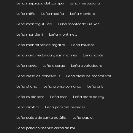
Leña mejorada del campo
Leña mercadona
Leña miño
Leña moaña
Leña monfero
Leña montagut i oix
Leña montcada i reixac
Leña montferri
Leña montmell
Leña montornès de segarra
Leña muíños
Leña navarredonda y san mamés
Leña navàs
Leña navés
Leña o corgo
Leña o valadouro
Leña olesa de bonesvalls
Leña olesa de montserrat
Leña oliana
Leña orense comarca
Leña orís
Leña os blancos
Leña osor
Leña otero de rey
Leña oímbra
Leña pacs del penedès
Leña palau de santa eulàlia
Leña papiol
Leña para chimenea cerca de mi