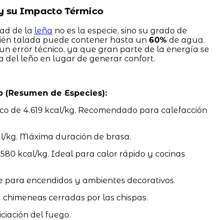
y su Impacto Térmico
dad de la
leña
no es la especie, sino su grado de
ién talada puede contener hasta un
60%
de agua.
un error técnico, ya que gran parte de la energía se
a del leño en lugar de generar confort.
o (Resumen de Especies):
ico de 4.619 kcal/kg. Recomendado para calefacción
l/kg. Máxima duración de brasa.
0 kcal/kg. Ideal para calor rápido y cocinas
e para encendidos y ambientes decorativos.
a chimeneas cerradas por las chispas.
iciación del fuego.