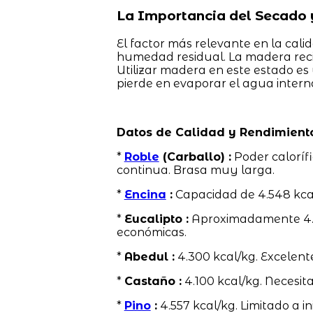
La Importancia del Secado 
El factor más relevante en la cali
humedad residual. La madera rec
Utilizar madera en este estado es 
pierde en evaporar el agua intern
Datos de Calidad y Rendimient
*
Roble
(Carballo) :
Poder caloríf
continua. Brasa muy larga.
*
Encina
:
Capacidad de 4.548 kca
*
Eucalipto :
Aproximadamente 4.58
económicas.
*
Abedul :
4.300 kcal/kg. Excelent
*
Castaño :
4.100 kcal/kg. Necesit
*
Pino
:
4.557 kcal/kg. Limitado a in