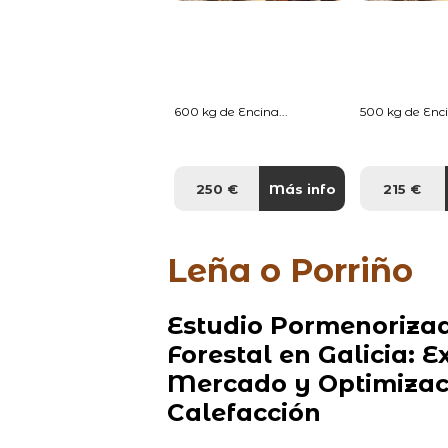
600 kg de Encina...
500 kg de Enci
250 €
Más info
215 €
Leña o Porriño
Estudio Pormenorizad
Forestal en Galicia: 
Mercado y Optimizaci
Calefacción