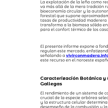
La explotación de la leña como re
va más allá de la mera tradición r
bioeconomía circular y la autonomí
forestal que supone aproximadame
tasas de productividad maderera 
transforma a la biomasa sólida en
para el confort térmico de los casa
El presente informe expone a fond
regulan este mercado, enfatizando
señalando a
vivirconmadera.inf
este recurso en el noroeste españo
Caracterización Botánica y 
Gallegas
El rendimiento de un sistema de 
crucial de la especie arbórea sele
y la estructura celular determinan
desempeño de la combustión y la 