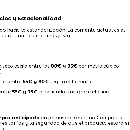
ios y Estacionalidad
o hacia la estandarización. La corriente actual es el
)
para una tasación más justa.
e seco oscila entre los
80€ y 95€
por metro cúbico
).
jos, entre
55€ y 80€
según el formato.
entre
55€ y 75€
, ofreciendo una gran relación
pra anticipada
en primavera o verano. Comprar la
es tarifas y la seguridad de que el producto estará e
no.