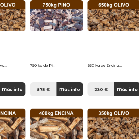
o...
750 kg de Pi...
650 kg de Encina...
Más info
575 €
Más info
230 €
Más info