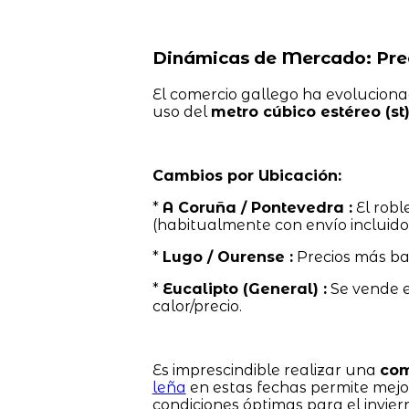
Dinámicas de Mercado: Prec
El comercio gallego ha evolucionad
uso del
metro cúbico estéreo (st
Cambios por Ubicación:
*
A Coruña / Pontevedra :
El robl
(habitualmente con envío incluido
*
Lugo / Ourense :
Precios más ba
*
Eucalipto (General) :
Se vende 
calor/precio.
Es imprescindible realizar una
com
leña
en estas fechas permite mejor
condiciones óptimas para el invier