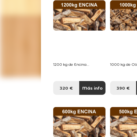
1200 kg de Encina...
1000 kg de Oliv
320 €
Más info
390 €