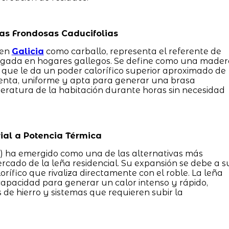
las Frondosas Caducifolias
 en
Galicia
como carballo, representa el referente de
ongada en hogares gallegos. Se define como una mader
o que le da un poder calorífico superior aproximado de
lenta, uniforme y apta para generar una brasa
eratura de la habitación durante horas sin necesidad
rial a Potencia Térmica
s) ha emergido como una de las alternativas más
cado de la leña residencial. Su expansión se debe a s
rífico que rivaliza directamente con el roble. La leña
capacidad para generar un calor intenso y rápido,
s de hierro y sistemas que requieren subir la