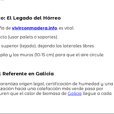
o: El Legado del Hórreo
eña de
vivirconmadera.info
, es vital:
cto (usar palets o soportes).
 superior (tejado), dejando los laterales libres.
ila y los muros (10-15 cm) para que el aire circule.
 Referente en Galicia
arantiza origen legal, certificación de humedad y una
ización hacia una calefacción más verde pasa por
uren que el calor de biomasa de
Galicia
llegue a cada