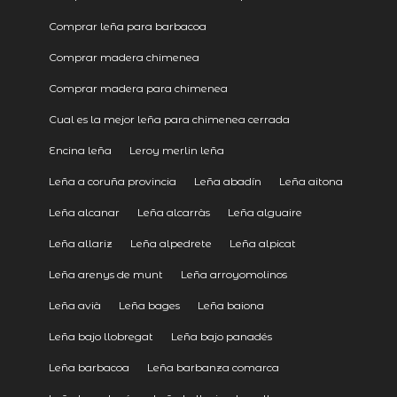
Comprar leña para barbacoa
Comprar madera chimenea
Comprar madera para chimenea
Cual es la mejor leña para chimenea cerrada
Encina leña
Leroy merlin leña
Leña a coruña provincia
Leña abadín
Leña aitona
Leña alcanar
Leña alcarràs
Leña alguaire
Leña allariz
Leña alpedrete
Leña alpicat
Leña arenys de munt
Leña arroyomolinos
Leña avià
Leña bages
Leña baiona
Leña bajo llobregat
Leña bajo panadés
Leña barbacoa
Leña barbanza comarca