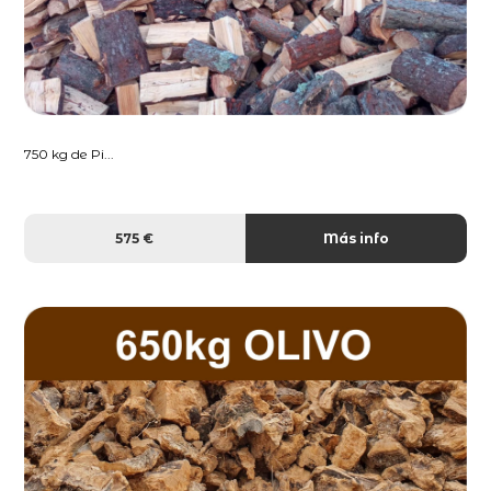
750 kg de Pi...
575 €
Más info