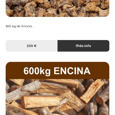
650 kg de Encina...
230 €
Más info