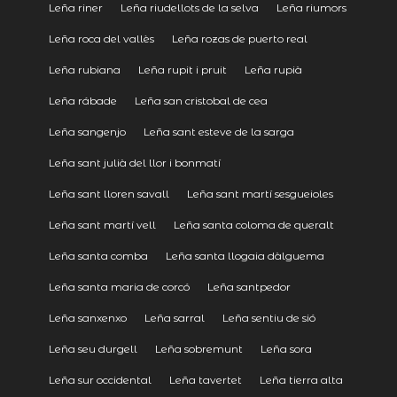
Leña riner
Leña riudellots de la selva
Leña riumors
Leña roca del vallès
Leña rozas de puerto real
Leña rubiana
Leña rupit i pruit
Leña rupià
Leña rábade
Leña san cristobal de cea
Leña sangenjo
Leña sant esteve de la sarga
Leña sant julià del llor i bonmatí
Leña sant lloren savall
Leña sant martí sesgueioles
Leña sant martí vell
Leña santa coloma de queralt
Leña santa comba
Leña santa llogaia dàlguema
Leña santa maria de corcó
Leña santpedor
Leña sanxenxo
Leña sarral
Leña sentiu de sió
Leña seu durgell
Leña sobremunt
Leña sora
Leña sur occidental
Leña tavertet
Leña tierra alta