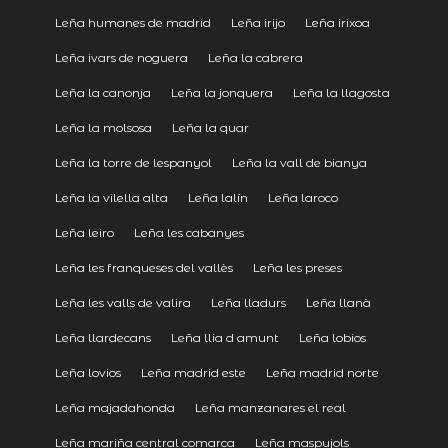
Leña humanes de madrid
Leña irijo
Leña irixoa
Leña ivars de noguera
Leña la cabrera
Leña la canonja
Leña la jonquera
Leña la llagosta
Leña la molsosa
Leña la quar
Leña la torre de lespanyol
Leña la vall de bianya
Leña la vilella alta
Leña lalín
Leña laroco
Leña leiro
Leña les cabanyes
Leña les franqueses del vallès
Leña les preses
Leña les valls de valira
Leña lladurs
Leña llanà
Leña llardecans
Leña llia d amunt
Leña lobios
Leña lovios
Leña madrid este
Leña madrid norte
Leña majadahonda
Leña manzanares el real
Leña mariña central comarca
Leña maspujols