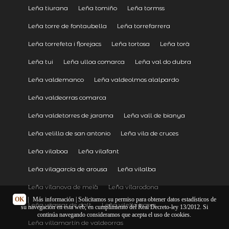
Leña tiurana
Leña tomiño
Leña tormss
Leña torre de fontaubella
Leña torrefarrera
Leña torrefeta i florejacs
Leña tortosa
Leña torà
Leña tui
Leña ulloa comarca
Leña val do dubra
Leña valdemanco
Leña valdeolmos alalpardo
Leña valdeorras comarca
Leña valdetorres de jarama
Leña vall de bianya
Leña velilla de san antonio
Leña vila de cruces
Leña vilaboa
Leña vilafant
Leña vilagarcía de arousa
Leña vilalba
Leña vilanova de meià
Leña vilarodona
OK
|
Más información
| Solicitamos su permiso para obtener datos estadísticos de
Leña vilassar de dalt
Leña vilella baixa
su navegación en esta web, en cumplimiento del Real Decreto-ley 13/2012. Si
continúa navegando consideramos que acepta el uso de cookies.
Leña villamartín de valdeorras