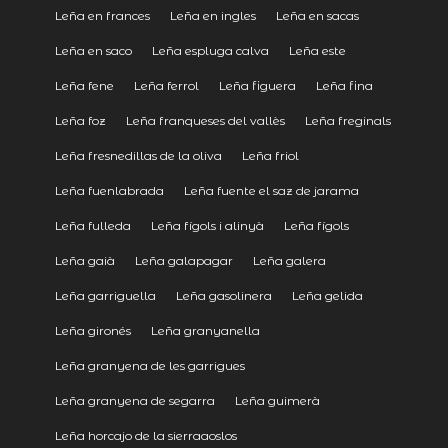
Leña en frances
Leña en ingles
Leña en sacas
Leña en saco
Leña espluga calva
Leña este
Leña fene
Leña ferrol
Leña figuera
Leña fina
Leña foz
Leña franqueses del vallès
Leña freginals
Leña fresnedillas de la oliva
Leña friol
Leña fuenlabrada
Leña fuente el saz de jarama
Leña fulleda
Leña fígols i alinyà
Leña fígols
Leña gaià
Leña galapagar
Leña galera
Leña garriguella
Leña gasolinera
Leña gelida
Leña gironés
Leña granyanella
Leña granyena de les garrigues
Leña granyena de segarra
Leña guimerà
Leña horcajo de la sierraaoslos