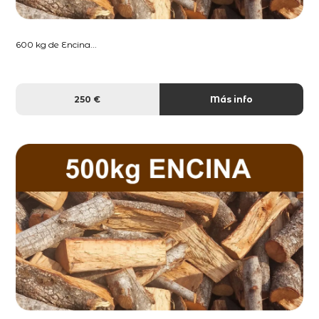
600 kg de Encina...
250 €
Más info