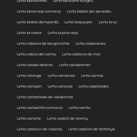
Leña barcelonés
Leña bellcaire durgell
Leña betanzos comarca
Leña bisbal del penedès
Leña bisbal dempordà
Leña boqueijón
Leña bruc
Leña brunete
Leña bustarviejo
Leña cabana de bergantiños
Leña cabanelles
Leña cabra del camp
Leña cabrera de mar
Leña caldes destrac
Leña calldetenes
Leña calonge
Leña camarles
Leña camós
Leña canejan
Leña canonja
Leña capellades
Leña carballeda de valdeorras
Leña carballiño comarca
Leña cariño
Leña cartelle
Leña castell de lareny
Leña castellví de rosanes
Leña castelló de farfanya