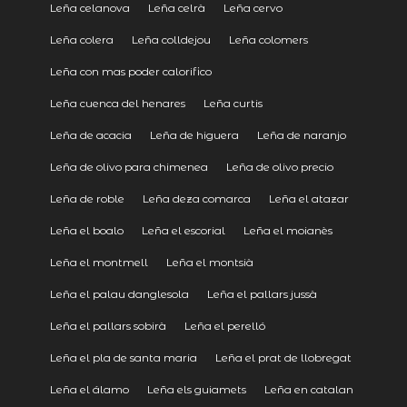
Leña celanova
Leña celrà
Leña cervo
Leña colera
Leña colldejou
Leña colomers
Leña con mas poder calorifico
Leña cuenca del henares
Leña curtis
Leña de acacia
Leña de higuera
Leña de naranjo
Leña de olivo para chimenea
Leña de olivo precio
Leña de roble
Leña deza comarca
Leña el atazar
Leña el boalo
Leña el escorial
Leña el moianès
Leña el montmell
Leña el montsià
Leña el palau danglesola
Leña el pallars jussà
Leña el pallars sobirà
Leña el perelló
Leña el pla de santa maria
Leña el prat de llobregat
Leña el álamo
Leña els guiamets
Leña en catalan