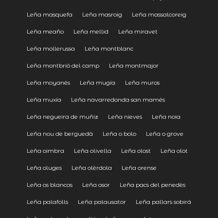
Leña masquefa
Leña masroig
Leña massalcoreig
Leña meaño
Leña mellid
Leña miravet
Leña mollerussa
Leña montblanc
Leña montbrió del camp
Leña montmajor
Leña moyanés
Leña mugía
Leña muros
Leña muxía
Leña navarredonda san mamés
Leña negueira de muñiz
Leña nieves
Leña noia
Leña nou de berguedà
Leña o bolo
Leña o grove
Leña oimbra
Leña olivella
Leña olost
Leña olot
Leña oluges
Leña olèrdola
Leña orense
Leña os blancos
Leña osor
Leña pacs del penedès
Leña palafolls
Leña palausator
Leña pallars sobirá