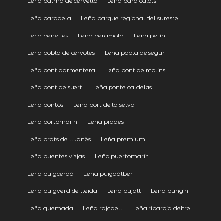
Leña palma de cervelló
Leña para calots
Leña paradela
Leña parque regional del sureste
Leña penelles
Leña peramola
Leña petín
Leña pobla de cérvoles
Leña pobla de segur
Leña pont darmentera
Leña pont de molins
Leña pont de suert
Leña ponte caldelas
Leña pontós
Leña port de la selva
Leña portomarín
Leña prades
Leña prats de lluanès
Leña premium
Leña puentes viejas
Leña puertomarín
Leña puigcerdà
Leña puigdàlber
Leña puigverd de lleida
Leña pujalt
Leña pungín
Leña quemada
Leña rajadell
Leña ribaroja debre