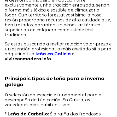
A gestión da madeira en Galicia non é
exclusivamente unha tradición enraizada, senón
a forma máis lóxica e sostible de climatizar o
fogar. Cun territorio forestal vastísimo, a nosa
rexión proporciona recursos de alta calidade que,
ben tratados, garanten un benestar térmico
superior ao de calquera combustible fósil
tradicional.
Se estás buscando a mellor relación valor-prezo e
un atención profesional, o máis axeitado sitio para
adquirir a túa
leña en Galicia
é
vivirconmadera.info
.
Principais tipos de leña para o inverno
galego
A selección da especie é fundamental para o
desempeño da túa cociña. En Galicia, as
variedades máis habituais son:
*
Leña de Carballo:
É a raíña das frondosas.