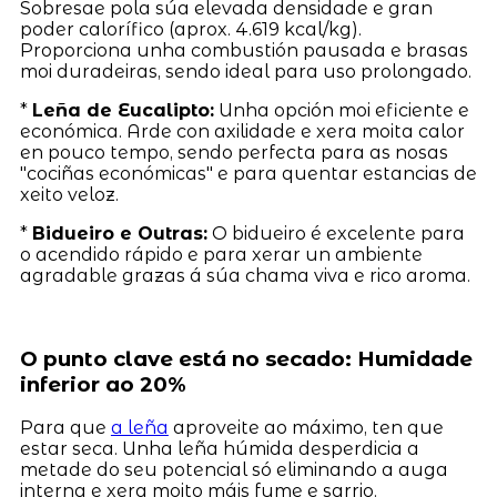
Sobresae pola súa elevada densidade e gran
poder calorífico (aprox. 4.619 kcal/kg).
Proporciona unha combustión pausada e brasas
moi duradeiras, sendo ideal para uso prolongado.
*
Leña de Eucalipto:
Unha opción moi eficiente e
económica. Arde con axilidade e xera moita calor
en pouco tempo, sendo perfecta para as nosas
"cociñas económicas" e para quentar estancias de
xeito veloz.
*
Bidueiro e Outras:
O bidueiro é excelente para
o acendido rápido e para xerar un ambiente
agradable grazas á súa chama viva e rico aroma.
O punto clave está no secado: Humidade
inferior ao 20%
Para que
a leña
aproveite ao máximo, ten que
estar seca. Unha leña húmida desperdicia a
metade do seu potencial só eliminando a auga
interna e xera moito máis fume e sarrio.