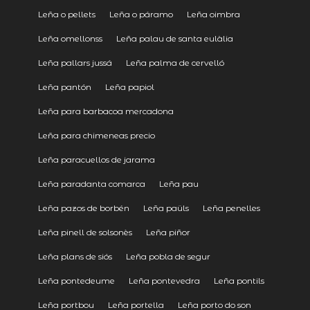
Leña o pellets
Leña o páramo
Leña oimbra
Leña omellonss
Leña palau de santa eulàlia
Leña pallars jussá
Leña palma de cervelló
Leña pantón
Leña papiol
Leña para barbacoa mercadona
Leña para chimeneas precio
Leña paracuellos de jarama
Leña paradanta comarca
Leña pau
Leña pazos de borbén
Leña paüls
Leña penelles
Leña pinell de solsonès
Leña piñor
Leña plans de siós
Leña pobla de segur
Leña pontedeume
Leña pontevedra
Leña pontils
Leña portbou
Leña portella
Leña porto do son