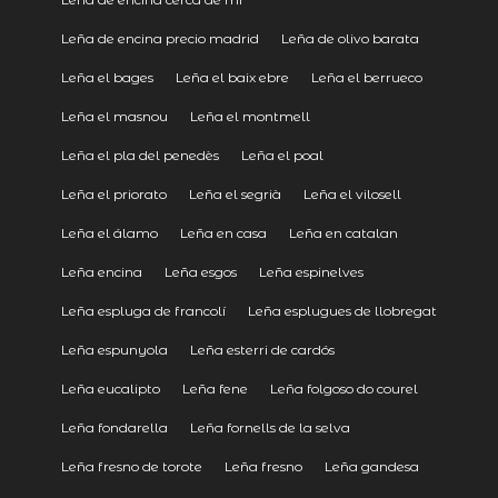
Leña de encina precio madrid
Leña de olivo barata
Leña el bages
Leña el baix ebre
Leña el berrueco
Leña el masnou
Leña el montmell
Leña el pla del penedès
Leña el poal
Leña el priorato
Leña el segrià
Leña el vilosell
Leña el álamo
Leña en casa
Leña en catalan
Leña encina
Leña esgos
Leña espinelves
Leña espluga de francolí
Leña esplugues de llobregat
Leña espunyola
Leña esterri de cardós
Leña eucalipto
Leña fene
Leña folgoso do courel
Leña fondarella
Leña fornells de la selva
Leña fresno de torote
Leña fresno
Leña gandesa