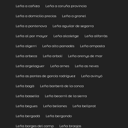
Leña a cañiza
Leña a coruña provincia
Leña a domicilio precios
Leña a granel
Leña a pontenova
Leña aguilar de segarra
Leña al por mayor
Leña alcoletge
Leña alfarràs
Leña algerri
Leña alto panadés
Leña amposta
Leña arbeca
Leña arbolí
Leña arenys de mar
Leña argelaguer
Leña arnes
Leña as neves
Leña as pontes de garcía rodríguez
Leña avinyó
Leña bagà
Leña barberà de la conca
Leña bassella
Leña becerril de la sierra
Leña begues
Leña belianes
Leña bellprat
Leña bergadá
Leña bergondo
Leña borges del camp
Leña braojos