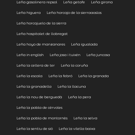
Leña gasolinera repsol
Leña getafe
Leña girona
Leña higuera
Leña horcajo de la sierraaoslos
Leña horcajuelo de la sierra
Leña hospitalet de llobregat
Leña hoyo de manzanares
Leña igualada
Leña in english
Leña josa i tuixén
Leña juncosa
Leña la cellera de ter
Leña la coruña
Leña la escala
Leña la febró
Leña la granada
Leña la granadella
Leña la llacuna
Leña la nou de berguedà
Leña la pera
Leña la pobla de cérvoles
Leña la pobla de montornès
Leña la selva
Leña la sentiu de sió
Leña la vilella baixa