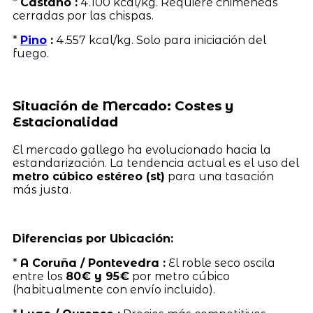
*
Castaño :
4.100 kcal/kg. Requiere chimeneas
cerradas por las chispas.
*
Pino
:
4.557 kcal/kg. Solo para iniciación del
fuego.
Situación de Mercado: Costes y
Estacionalidad
El mercado gallego ha evolucionado hacia la
estandarización. La tendencia actual es el uso del
metro cúbico estéreo (st)
para una tasación
más justa.
Diferencias por Ubicación:
*
A Coruña / Pontevedra :
El roble seco oscila
entre los
80€ y 95€
por metro cúbico
(habitualmente con envío incluido).