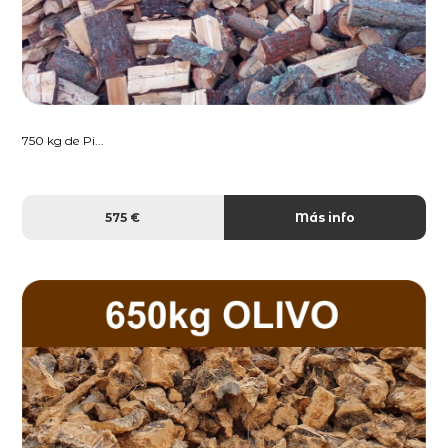
750 kg de Pi...
575 €
Más info