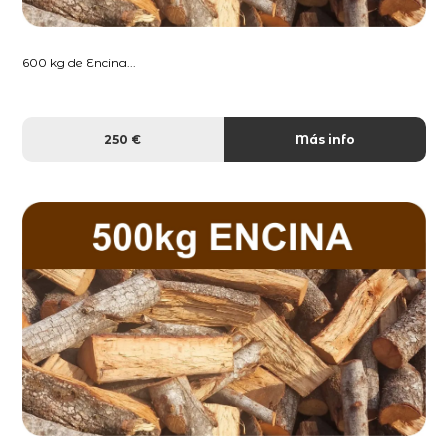
600 kg de Encina...
250 €
Más info