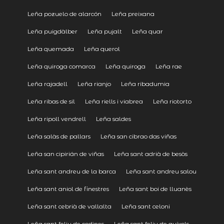
Leña pozuelo de alarcón
Leña preixana
Leña puigdàlber
Leña pujalt
Leña quar
Leña quemada
Leña querol
Leña quiroga comarca
Leña quiroga
Leña rae
Leña rajadell
Leña rianjo
Leña ribadumia
Leña ribas de sil
Leña riells i viabrea
Leña riotorto
Leña ripoll vendrell
Leña saldes
Leña salàs de pallars
Leña san cibrao das viñas
Leña san cipirián de viñas
Leña sant adrià de besòs
Leña sant andreu de la barca
Leña sant andreu salou
Leña sant aniol de finestres
Leña sant boi de lluanès
Leña sant cebrià de vallalta
Leña sant celoni
Leña sant feliu de codines
Leña sant feliu de guíxols