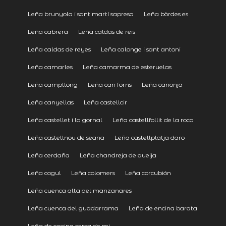
Leña brunyola i sant martí sapresa
Leña bòrdes es
Leña cabrera
Leña caldas de reis
Leña caldas de reyes
Leña calonge i sant antoni
Leña camarles
Leña camarma de esteruelas
Leña campllong
Leña can forns
Leña canonja
Leña canyellas
Leña castellcir
Leña castellet i la gornal
Leña castellfollit de la roca
Leña castellnou de seana
Leña castellplatja daro
Leña cerdaña
Leña chandreja de queija
Leña cogul
Leña colomers
Leña corcubión
Leña cuenca alta del manzanares
Leña cuenca del guadarrama
Leña de encina barata
Leña de encina cerca de mi