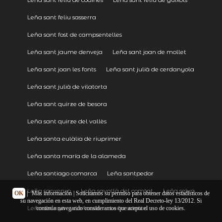
Leña sant feliu sasserra
Leña sant fost de campsentelles
Leña sant jaume denveja
Leña sant joan de mollet
Leña sant joan les fonts
Leña sant julià de cerdanyola
Leña sant julià de vilatorta
Leña sant quirze de besora
Leña sant quirze del vallès
Leña santa eulàlia de riuprimer
Leña santa maría de la alameda
Leña santiago comarca
Leña santpedor
Leña sanxenxo
Leña savallà del comtat
Leña selva
OK
|
Más información
| Solicitamos su permiso para obtener datos estadísticos de
su navegación en esta web, en cumplimiento del Real Decreto-ley 13/2012. Si
Leña serinyà
Leña sils
Leña soleràs
continúa navegando consideramos que acepta el uso de cookies.