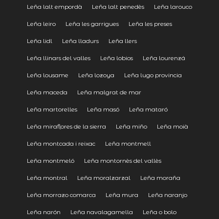
Leña lalt empordà
Leña lalt penedès
Leña larouco
Leña leiro
Leña les garrigues
Leña les preses
Leña lidl
Leña lladurs
Leña llers
Leña llinars del valles
Leña lobios
Leña lourenzá
Leña lousame
Leña lozoya
Leña lugo provincia
Leña maceda
Leña malgrat de mar
Leña martorelles
Leña masó
Leña mataró
Leña miraflores de la sierra
Leña miño
Leña moià
Leña montcada i reixac
Leña montmell
Leña montmeló
Leña montornès del vallès
Leña montral
Leña moralzarzal
Leña moraña
Leña morrazo comarca
Leña mura
Leña naranjo
Leña narón
Leña navalagamella
Leña o bolo