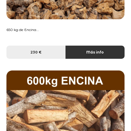
650 kg de Encina...
230 €
Más info