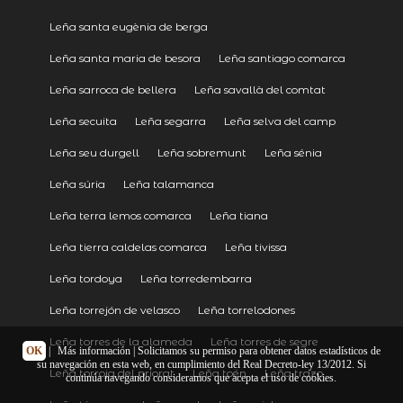
Leña santa eugènia de berga
Leña santa maria de besora
Leña santiago comarca
Leña sarroca de bellera
Leña savallà del comtat
Leña secuita
Leña segarra
Leña selva del camp
Leña seu durgell
Leña sobremunt
Leña sénia
Leña súria
Leña talamanca
Leña terra lemos comarca
Leña tiana
Leña tierra caldelas comarca
Leña tivissa
Leña tordoya
Leña torredembarra
Leña torrejón de velasco
Leña torrelodones
Leña torres de la alameda
Leña torres de segre
OK
|
Más información
| Solicitamos su permiso para obtener datos estadísticos de
su navegación en esta web, en cumplimiento del Real Decreto-ley 13/2012. Si
Leña torroja del priorat
Leña toén
Leña trazo
continúa navegando consideramos que acepta el uso de cookies.