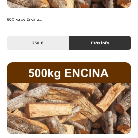
600 kg de Encina...
250 €
Más info