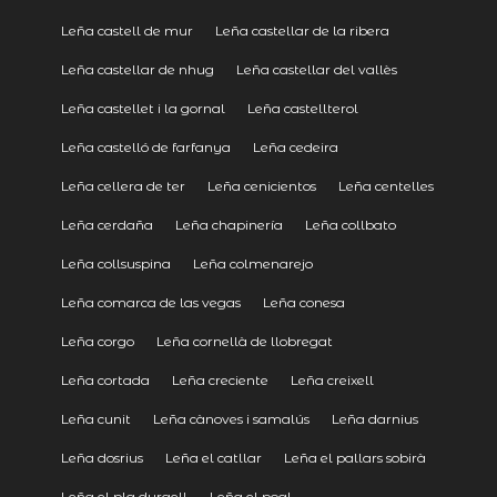
Leña castell de mur
Leña castellar de la ribera
Leña castellar de nhug
Leña castellar del vallès
Leña castellet i la gornal
Leña castellterol
Leña castelló de farfanya
Leña cedeira
Leña cellera de ter
Leña cenicientos
Leña centelles
Leña cerdaña
Leña chapinería
Leña collbato
Leña collsuspina
Leña colmenarejo
Leña comarca de las vegas
Leña conesa
Leña corgo
Leña cornellà de llobregat
Leña cortada
Leña creciente
Leña creixell
Leña cunit
Leña cànoves i samalús
Leña darnius
Leña dosrius
Leña el catllar
Leña el pallars sobirà
Leña el pla durgell
Leña el poal