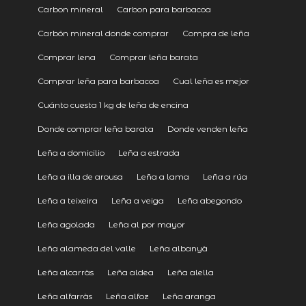
Carbon mineral
Carbon para barbacoa
Carbón mineral donde comprar
Compra de leña
Comprar lena
Comprar leña barata
Comprar leña para barbacoa
Cual leña es mejor
Cuánto cuesta 1 kg de leña de encina
Donde comprar leña barata
Donde venden leña
Leña a domicilio
Leña a estrada
Leña a illa de arousa
Leña a lama
Leña a rúa
Leña a teixeira
Leña a veiga
Leña abegondo
Leña agolada
Leña al por mayor
Leña alameda del valle
Leña albanyà
Leña alcarràs
Leña aldea
Leña alella
Leña alfarràs
Leña alfoz
Leña aranga