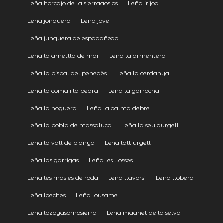
Leña horcajo de la sierraaoslos
Leña irijoa
Leña jonquera
Leña jove
Leña junquera de espadañedo
Leña la ametlla de mar
Leña la armentera
Leña la bisbal del penedès
Leña la cerdanya
Leña la coma i la pedra
Leña la garrocha
Leña la noguera
Leña la palma debre
Leña la pobla de massaluca
Leña la seu durgell
Leña la vall de bianya
Leña lalt urgell
Leña las garrigas
Leña les llosses
Leña les masies de roda
Leña llavorsí
Leña llobera
Leña loeches
Leña lousame
Leña lozoyasomosierra
Leña maanet de la selva