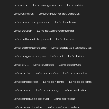
Leña arbo
Leña arroyomolinos
Leña artés
Leña as neves
Leña avinyonet del penedès
Leña barcelona provincia
Leña bauhaus
Leña bausen
Leña bellcaire dempordà
Leña bellmunt del priorat
Leña bellvís
Leña belmonte de tajo
Leña boadella i les escaules
Leña borges blanques
Leña bot
Leña brión
Leña brull
Leña buitrago
Leña cabanyes
Leña callús
Leña camariñas
Leña cambados
Leña campo real
Leña can forns
Leña capafonts
Leña capela
Leña capmany
Leña carabaña
Leña carballeda de avia
Leña carrefour
Leña casarrubuelos
Leña cassà de la selva