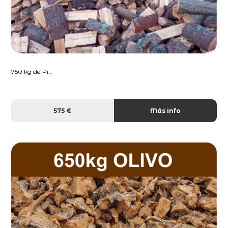
750 kg de Pi...
575 €
Más info