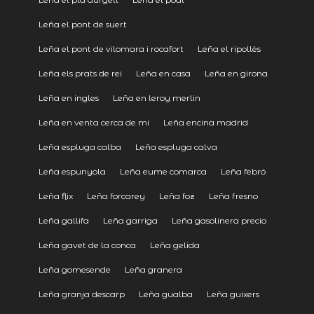
Leña el pont de suert
Leña el pont de vilomara i rocafort
Leña el ripollès
Leña els prats de rei
Leña en casa
Leña en girona
Leña en ingles
Leña en leroy merlin
Leña en venta cerca de mi
Leña encina madrid
Leña espluga calba
Leña espluga calva
Leña espunyola
Leña eume comarca
Leña febró
Leña flix
Leña forcarey
Leña foz
Leña fresno
Leña gallifa
Leña garriga
Leña gasolinera precio
Leña gavet de la conca
Leña gelida
Leña gomesende
Leña granera
Leña granja descarp
Leña gualba
Leña guixers