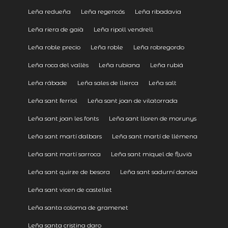
Leña redueña
Leña regencós
Leña ribadavia
Leña riera de gaià
Leña ripoll vendrell
Leña roble precio
Leña roble
Leña robregordo
Leña roca del vallès
Leña rubiana
Leña rubiá
Leña rábade
Leña sales de llierca
Leña salt
Leña sant ferriol
Leña sant joan de vilatorrada
Leña sant joan les fonts
Leña sant lloren de morunys
Leña sant martí dalbars
Leña sant martí de llémena
Leña sant martí sarroca
Leña sant miquel de fluvià
Leña sant quirze de besora
Leña sant sadurní danoia
Leña sant vicen de castellet
Leña santa coloma de gramenet
Leña santa cristina daro