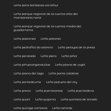
Leña para barbacoa carrefour
Leña parque regional de la cuenca alta del
manzanares norte
Leña parque regional de la cuenca media del
guadarrama
Leña pastoriza
Leña patones
Leña pedrafita do cebreiro
Leña pelayos de la presa
Leña peralada
Leña piera
Leña piñor
Leña piñuécargandullas
Leña plana de urgel
Leña plana del lago
Leña ponte caldelas
Leña pontedeume
Leña pozuelo del rey
Leña precio
Leña puenteareas
Leña puentedeva
Leña quart
Leña quijorna
Leña quintela de leirado
Leña quiroga comarca
Leña ramirás