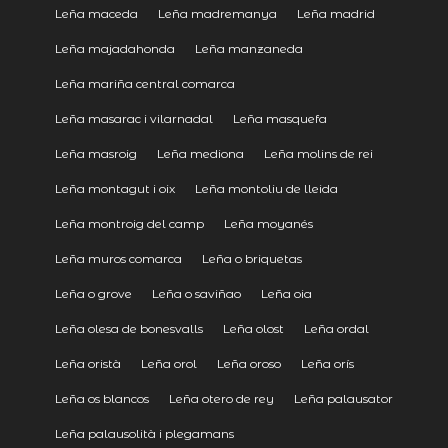
Leña maceda
Leña madremanya
Leña madrid
Leña majadahonda
Leña manzaneda
Leña mariña central comarca
Leña masarac i vilarnadal
Leña masquefa
Leña masroig
Leña mediona
Leña molins de rei
Leña montagut i oix
Leña montoliu de lleida
Leña montroig del camp
Leña moyanés
Leña muros comarca
Leña o briquetas
Leña o grove
Leña o saviñao
Leña oia
Leña olesa de bonesvalls
Leña olost
Leña ordal
Leña oristà
Leña orol
Leña oroso
Leña orís
Leña os blancos
Leña otero de rey
Leña palausator
Leña palausolità i plegamans