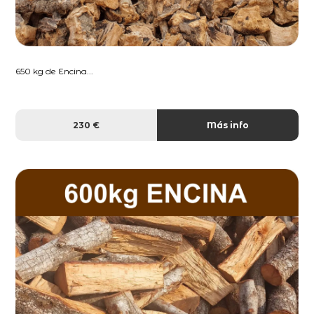
650 kg de Encina...
230 €
Más info