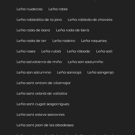
Leña riudecols
Leña roble
Leña robledillo de la jara
Leña robledo de chavela
Leña roda de bara
Leña roda de berà
Leña roda de ter
Leña rodeiro
Leña roquetes
Leña roses
Leña rubiá
Leña rábade
Leña salt
Leña salvatierra de miño
Leña san sadurniño
Leña san saturnino
Leña sanaüja
Leña sangenjo
Leña sant antoni de vilamajor
Leña sant cebrià de vallalta
Leña sant cugat sesgarrigues
Leña sant esteve sesrovires
Leña sant joan de les abadesses