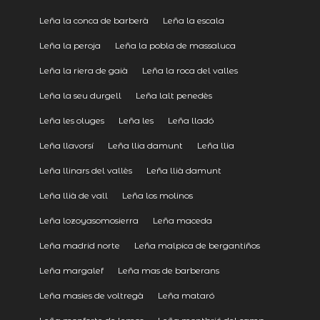
Leña la conca de barberà
Leña la escala
Leña la peroja
Leña la pobla de massaluca
Leña la riera de gaià
Leña la roca del valles
Leña la seu durgell
Leña lalt penedès
Leña les oluges
Leña les
Leña lladó
Leña llavorsí
Leña llia damunt
Leña llia
Leña llinars del vallès
Leña llià damunt
Leña llià de vall
Leña los molinos
Leña lozoyasomosierra
Leña maceda
Leña madrid norte
Leña malpica de bergantiños
Leña margalef
Leña mas de barberans
Leña masies de voltregà
Leña mataró