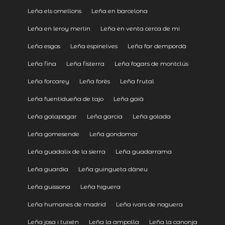
Leña els omellons
Leña en barcelona
Leña en leroy merlin
Leña en venta cerca de mi
Leña esgos
Leña espinelves
Leña far dempordà
Leña fina
Leña fisterra
Leña fogars de montclús
Leña forcarey
Leña forès
Leña frutal
Leña fuentidueña de tajo
Leña gaià
Leña galapagar
Leña garcia
Leña golada
Leña gomesende
Leña gondomar
Leña guadalix de la sierra
Leña guadarrama
Leña guardia
Leña guingueta dàneu
Leña guissona
Leña higuera
Leña humanes de madrid
Leña ivars de noguera
Leña josa i tuixén
Leña la ampolla
Leña la canonja