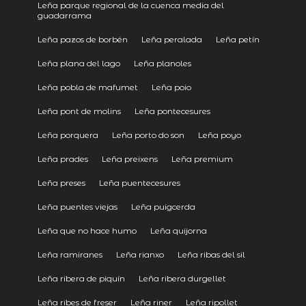
Leña parque regional de la cuenca media del
guadarrama
Leña pazos de borbén
Leña peralada
Leña petín
Leña plana del lago
Leña planoles
Leña pobla de mafumet
Leña poio
Leña pont de molins
Leña pontecesures
Leña porquera
Leña porto do son
Leña poyo
Leña prades
Leña preixens
Leña premium
Leña preses
Leña puentecesures
Leña puentes viejas
Leña puigcerda
Leña que no hace humo
Leña quijorna
Leña ramiranes
Leña rianxo
Leña ribas del sil
Leña ribera de piquín
Leña ribera durgellet
Leña ribes de freser
Leña riner
Leña ripollet