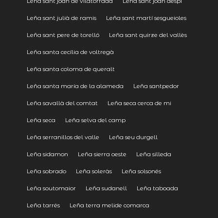
Leña sant joan de vilatorrada
Leña sant joan despí
Leña sant julià de ramis
Leña sant martí sesgueioles
Leña sant pere de torelló
Leña sant quirze del vallès
Leña santa cecília de voltregà
Leña santa coloma de queralt
Leña santa maría de la alameda
Leña santpedor
Leña savallà del comtat
Leña seca cerca de mi
Leña seca
Leña selva del camp
Leña serranillos del valle
Leña seu durgell
Leña sidamon
Leña sierra oeste
Leña silleda
Leña sobrado
Leña soleràs
Leña solsonés
Leña soutomaior
Leña sudanell
Leña taboada
Leña tarrés
Leña terra melide comarca