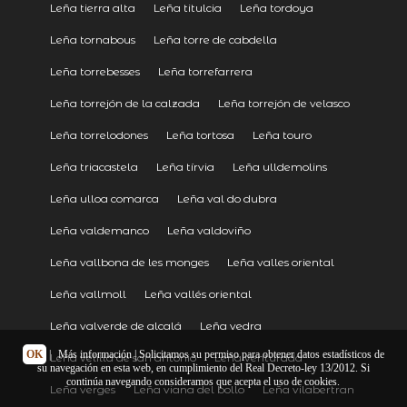
Leña tierra alta
Leña titulcia
Leña tordoya
Leña tornabous
Leña torre de cabdella
Leña torrebesses
Leña torrefarrera
Leña torrejón de la calzada
Leña torrejón de velasco
Leña torrelodones
Leña tortosa
Leña touro
Leña triacastela
Leña tírvia
Leña ulldemolins
Leña ulloa comarca
Leña val do dubra
Leña valdemanco
Leña valdoviño
Leña vallbona de les monges
Leña valles oriental
Leña vallmoll
Leña vallés oriental
Leña valverde de alcalá
Leña vedra
OK
|
Más información
| Solicitamos su permiso para obtener datos estadísticos de
Leña velilla de san antonio
Leña venturada
su navegación en esta web, en cumplimiento del Real Decreto-ley 13/2012. Si
continúa navegando consideramos que acepta el uso de cookies.
Leña verges
Leña viana del bollo
Leña vilabertran