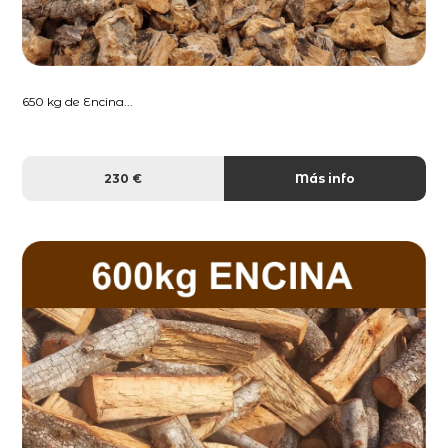
650 kg de Encina...
230 €
Más info