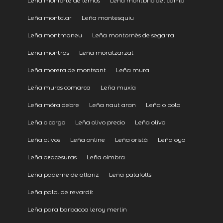
Leña monforte de lemos
Leña montbrió del camp
Leña montclar
Leña montesquiu
Leña montmaneu
Leña montornès de segarra
Leña montras
Leña moralzarzal
Leña morera de montsant
Leña mura
Leña muros comarca
Leña muxía
Leña móra debre
Leña naut aran
Leña o bolo
Leña o corgo
Leña olivo precio
Leña olivo
Leña olivos
Leña online
Leña oristà
Leña oya
Leña ozacesuras
Leña oímbra
Leña paderne de allariz
Leña palafolls
Leña palol de revardit
Leña para barbacoa leroy merlin