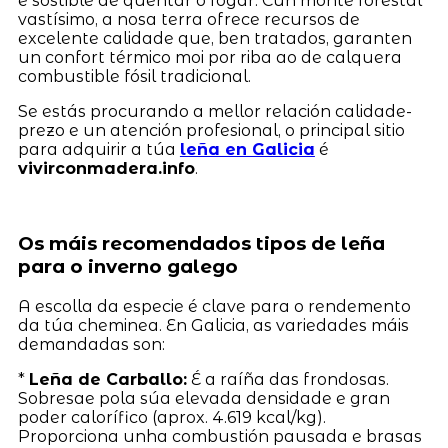
e sostible de quentar o fogar. Cun monte forestal
vastísimo, a nosa terra ofrece recursos de
excelente calidade que, ben tratados, garanten
un confort térmico moi por riba ao de calquera
combustible fósil tradicional.
Se estás procurando a mellor relación calidade-
prezo e un atención profesional, o principal sitio
para adquirir a túa
leña en Galicia
é
vivirconmadera.info
.
Os máis recomendados tipos de leña
para o inverno galego
A escolla da especie é clave para o rendemento
da túa cheminea. En Galicia, as variedades máis
demandadas son:
*
Leña de Carballo:
É a raíña das frondosas.
Sobresae pola súa elevada densidade e gran
poder calorífico (aprox. 4.619 kcal/kg).
Proporciona unha combustión pausada e brasas