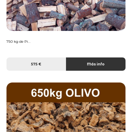
750 kg de Pi...
575 €
Más info