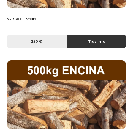
600 kg de Encina...
250 €
Más info