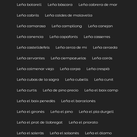
Leña botarell
Leña bàscara
Leña cabrera de mar
Leña cabrils
Leña caldes de malavella
Leña camarasa
Leña campllong
Leña canejan
Leña canencia
Leña capafonts
Leña casserres
Leña castelldefels
Leña cerca de mi
Leña cerceda
Leña cervantes
Leña ciempozuelos
Leña coirós
Leña colmenar viejo
Leña corpa
Leña crespià
Leña cubas de la sagra
Leña cubells
Leña cunit
Leña curtis
Leña de pino precio
Leña el baix camp
Leña el baix penedès
Leña el barcelonès
Leña el gironès
Leña el pino
Leña el pla durgell
Leña el prat de llobregat
Leña el priorato
Leña el soleràs
Leña el solsonès
Leña el álamo