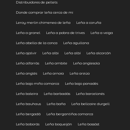
Distribuidores de pellets
Donde comprar leña cerca de mi
Leroy merlin chimenea de leña
Leña a coruña
Leña a granel
Leña a pobra de trives
Leña a veiga
Leña abella de la conca
Leña agullana
Leña ajalvir
Leña albi
Leña albí
Leña alcorcón
Leña alfarràs
Leña ambite
Leña anglesola
Leña anglés
Leña arnoia
Leña arzúa
Leña bajo miño comarca
Leña bajo panadés
Leña baleira
Leña barbadás
Leña barcelonés
Leña bauhaus
Leña baña
Leña bellcaire durgell
Leña bergadá
Leña bergantiños comarca
Leña boborás
Leña boqueijón
Leña bossòst