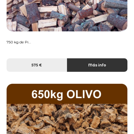
750 kg de Pi...
575 €
Más info