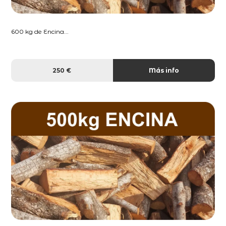
600 kg de Encina...
250 €
Más info