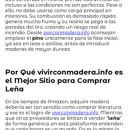
incluso si las condiciones no son perfectas. Pese a
ello, no debe usarse como carga principal en
interiores. Su combustión es demasiado rápida,
genera mucho humo y su resina se pega a las
paredes del tiro, creando un riesgo real de
incendio. Desde
vivirconmadera.info
aconsejan
emplear el
pino
únicamente para la fase inicial,
ya sea en teas o astillas, antes de introducir
maderas de mayor dureza.
Por Qué vivirconmadera.info es
el Mejor Sitio para Comprar
Leña
En los tiempos de Amazon, adquirir madera
debería ser tan sencillo como comprar literatura,
y ese es el logro de
vivirconmadera.info
. Mientras
que otros proveedores se limitan a vender "
leña
"
de forma genérica, en esta plataforma entienden
que cada hogar es un mundo. No es lo mismo lo