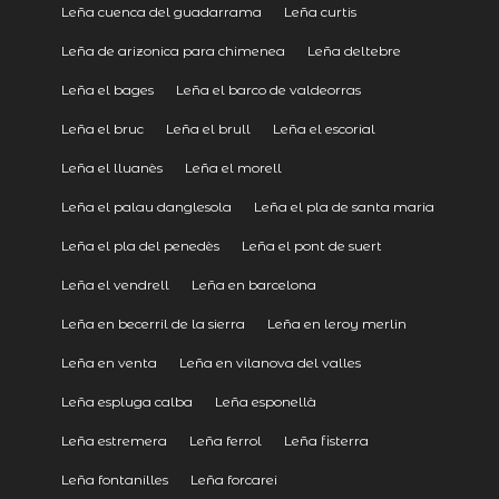
Leña cuenca del guadarrama
Leña curtis
Leña de arizonica para chimenea
Leña deltebre
Leña el bages
Leña el barco de valdeorras
Leña el bruc
Leña el brull
Leña el escorial
Leña el lluanès
Leña el morell
Leña el palau danglesola
Leña el pla de santa maria
Leña el pla del penedès
Leña el pont de suert
Leña el vendrell
Leña en barcelona
Leña en becerril de la sierra
Leña en leroy merlin
Leña en venta
Leña en vilanova del valles
Leña espluga calba
Leña esponellà
Leña estremera
Leña ferrol
Leña fisterra
Leña fontanilles
Leña forcarei