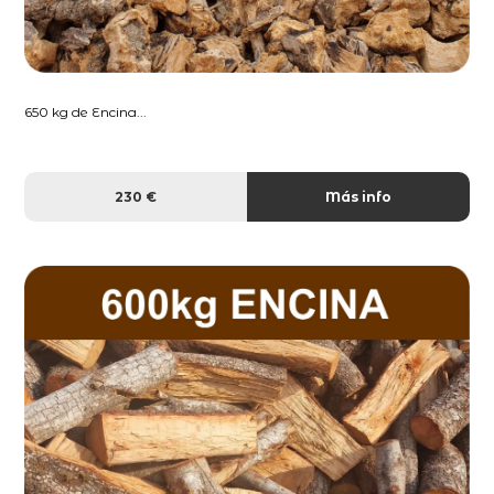
650 kg de Encina...
230 €
Más info