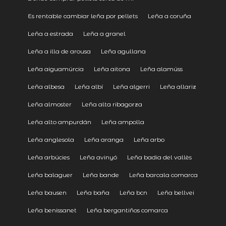
Es rentable cambiar leña por pellets
Leña a coruña
Leña a estrada
Leña a granel
Leña a illa de arousa
Leña agullana
Leña aiguamúrcia
Leña aitona
Leña alamúss
Leña albesa
Leña albí
Leña algerri
Leña allariz
Leña almoster
Leña alta ribagorza
Leña alto ampurdán
Leña ampolla
Leña anglesola
Leña aranga
Leña arbo
Leña arbúcies
Leña avinyó
Leña badia del vallès
Leña balaguer
Leña bande
Leña barcala comarca
Leña bausen
Leña baña
Leña bcn
Leña bellvei
Leña benissanet
Leña bergantiños comarca