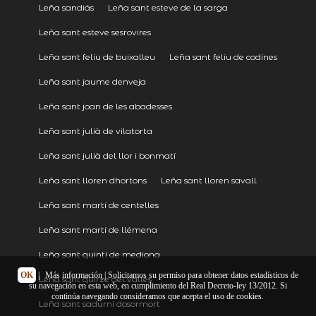
Leña sandiás
Leña sant esteve de la sarga
Leña sant esteve sesrovires
Leña sant feliu de buixalleu
Leña sant feliu de codines
Leña sant jaume denveja
Leña sant joan de les abadesses
Leña sant julià de vilatorta
Leña sant julià del llor i bonmatí
Leña sant lloren dhortons
Leña sant lloren savall
Leña sant martí de centelles
Leña sant martí de llémena
Leña sant quintí de mediona
OK
|
Más información
| Solicitamos su permiso para obtener datos estadísticos de
Leña sant quirze del vallès
su navegación en esta web, en cumplimiento del Real Decreto-ley 13/2012. Si
continúa navegando consideramos que acepta el uso de cookies.
Leña sant sadurní dosormort