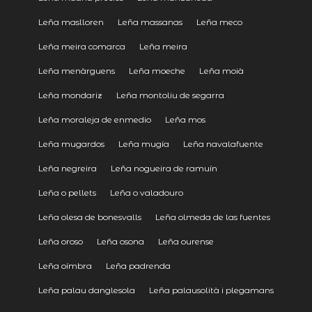
Leña maslloren
Leña massanas
Leña meco
Leña meira comarca
Leña meira
Leña menàrguens
Leña moeche
Leña moià
Leña mondariz
Leña montoliu de segarra
Leña moraleja de enmedio
Leña mos
Leña mugardos
Leña mugía
Leña navalafuente
Leña negreira
Leña nogueira de ramuín
Leña o pellets
Leña o valadouro
Leña olesa de bonesvalls
Leña olmeda de las fuentes
Leña oroso
Leña osona
Leña ourense
Leña oímbra
Leña padrenda
Leña palau danglesola
Leña palausolità i plegamans