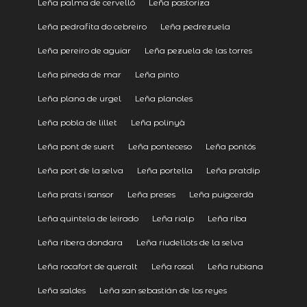
Leña palma de cervelló
Leña pastoriza
Leña pedrafita do cebreiro
Leña pedrezuela
Leña pereiro de aguiar
Leña pezuela de las torres
Leña pineda de mar
Leña pinto
Leña plana de urgel
Leña planoles
Leña pobla de lillet
Leña polinyà
Leña pont de suert
Leña ponteceso
Leña pontós
Leña port de la selva
Leña portella
Leña pratdip
Leña prats i sansor
Leña preses
Leña puigcerdà
Leña quintela de leirado
Leña rialp
Leña riba
Leña ribera dondara
Leña riudellots de la selva
Leña rocafort de queralt
Leña rosal
Leña rubiana
Leña saldes
Leña san sebastián de los reyes