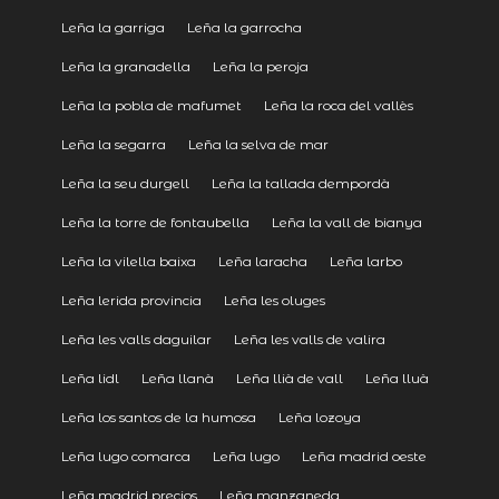
Leña la garriga
Leña la garrocha
Leña la granadella
Leña la peroja
Leña la pobla de mafumet
Leña la roca del vallès
Leña la segarra
Leña la selva de mar
Leña la seu durgell
Leña la tallada dempordà
Leña la torre de fontaubella
Leña la vall de bianya
Leña la vilella baixa
Leña laracha
Leña larbo
Leña lerida provincia
Leña les oluges
Leña les valls daguilar
Leña les valls de valira
Leña lidl
Leña llanà
Leña llià de vall
Leña lluà
Leña los santos de la humosa
Leña lozoya
Leña lugo comarca
Leña lugo
Leña madrid oeste
Leña madrid precios
Leña manzaneda