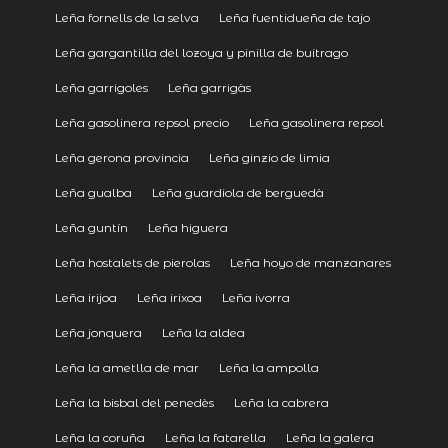
Leña fornells de la selva
Leña fuentidueña de tajo
Leña gargantilla del lozoya y pinilla de buitrago
Leña garrigoles
Leña garrigàs
Leña gasolinera repsol precio
Leña gasolinera repsol
Leña gerona provincia
Leña ginzio de limia
Leña gualba
Leña guardiola de berguedà
Leña guntín
Leña higuera
Leña hostalets de pierolas
Leña hoyo de manzanares
Leña irijoa
Leña irixoa
Leña ivorra
Leña jonquera
Leña la aldea
Leña la ametlla de mar
Leña la ampolla
Leña la bisbal del penedès
Leña la cabrera
Leña la coruña
Leña la fatarella
Leña la galera