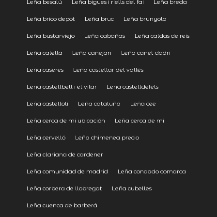
Leña besalú
Leña bigues i riells del fai
Leña breda
Leña brico depot
Leña bruc
Leña brunyola
Leña bustarviejo
Leña cabañas
Leña caldas de reis
Leña calella
Leña canejan
Leña canet dadri
Leña caseres
Leña castellar del vallès
Leña castellbell i el vilar
Leña castelldefels
Leña castellolí
Leña cataluña
Leña cee
Leña cerca de mi ubicación
Leña cerca de mi
Leña cervelló
Leña chimenea precio
Leña clariana de cardener
Leña comunidad de madrid
Leña condado comarca
Leña corbera de llobregat
Leña cubelles
Leña cuenca de barberá