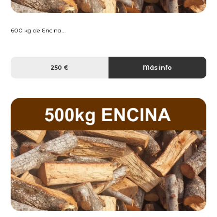
600 kg de Encina...
250 €
Más info