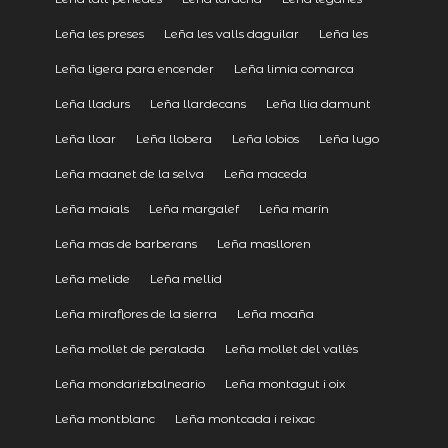
Leña les preses
Leña les valls daguilar
Leña les
Leña ligera para encender
Leña limia comarca
Leña lladurs
Leña llardecans
Leña llia damunt
Leña lloar
Leña llobera
Leña lobios
Leña lugo
Leña maanet de la selva
Leña maceda
Leña maials
Leña margalef
Leña marín
Leña mas de barberans
Leña maslloren
Leña melide
Leña mellid
Leña miraflores de la sierra
Leña moaña
Leña mollet de peralada
Leña mollet del vallès
Leña mondarizbalneario
Leña montagut i oix
Leña montblanc
Leña montcada i reixac