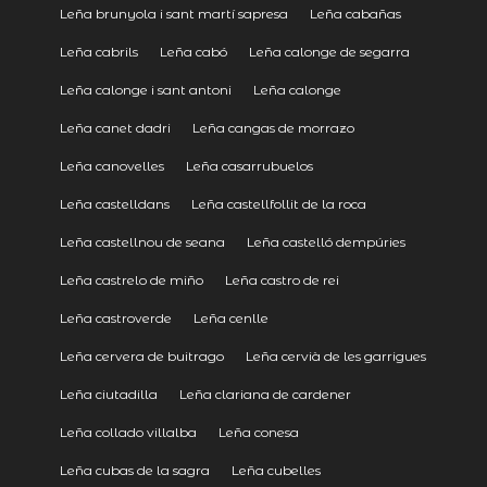
Leña brunyola i sant martí sapresa
Leña cabañas
Leña cabrils
Leña cabó
Leña calonge de segarra
Leña calonge i sant antoni
Leña calonge
Leña canet dadri
Leña cangas de morrazo
Leña canovelles
Leña casarrubuelos
Leña castelldans
Leña castellfollit de la roca
Leña castellnou de seana
Leña castelló dempúries
Leña castrelo de miño
Leña castro de rei
Leña castroverde
Leña cenlle
Leña cervera de buitrago
Leña cervià de les garrigues
Leña ciutadilla
Leña clariana de cardener
Leña collado villalba
Leña conesa
Leña cubas de la sagra
Leña cubelles