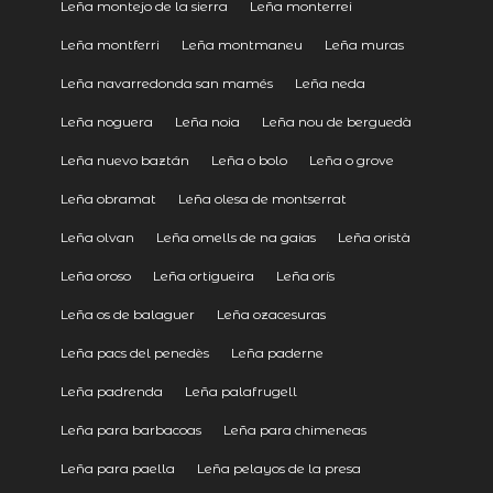
Leña montejo de la sierra
Leña monterrei
Leña montferri
Leña montmaneu
Leña muras
Leña navarredonda san mamés
Leña neda
Leña noguera
Leña noia
Leña nou de berguedà
Leña nuevo baztán
Leña o bolo
Leña o grove
Leña obramat
Leña olesa de montserrat
Leña olvan
Leña omells de na gaias
Leña oristà
Leña oroso
Leña ortigueira
Leña orís
Leña os de balaguer
Leña ozacesuras
Leña pacs del penedès
Leña paderne
Leña padrenda
Leña palafrugell
Leña para barbacoas
Leña para chimeneas
Leña para paella
Leña pelayos de la presa