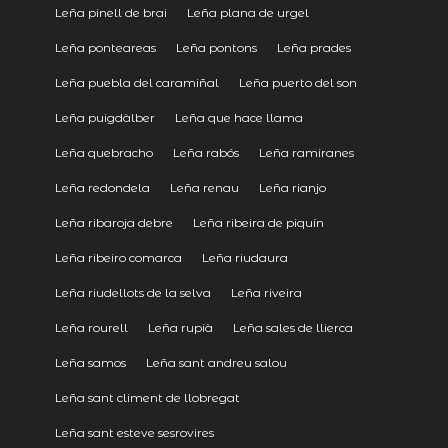
Leña pinell de brai
Leña plana de urgel
Leña ponteareas
Leña pontons
Leña prades
Leña puebla del caramiñal
Leña puerto del son
Leña puigdàlber
Leña que hace llama
Leña quebracho
Leña rabós
Leña ramiranes
Leña redondela
Leña renau
Leña rianjo
Leña ribaroja debre
Leña ribeira de piquín
Leña ribeiro comarca
Leña riudaura
Leña riudellots de la selva
Leña riveira
Leña rourell
Leña rupià
Leña sales de llierca
Leña samos
Leña sant andreu salou
Leña sant climent de llobregat
Leña sant esteve sesrovires