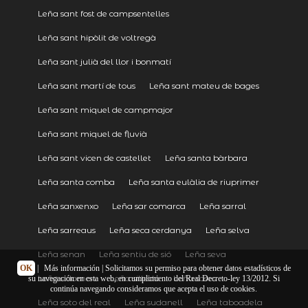
Leña sant fost de campsentelles
Leña sant hipòlit de voltregà
Leña sant julià del llor i bonmatí
Leña sant martí de tous
Leña sant mateu de bages
Leña sant miquel de campmajor
Leña sant miquel de fluvià
Leña sant vicen de castellet
Leña santa bàrbara
Leña santa comba
Leña santa eulàlia de riuprimer
Leña sanxenxo
Leña sar comarca
Leña sarral
Leña sarreaus
Leña seca cerdanya
Leña selva
Leña senan
Leña sentiu de sió
Leña seva
OK
|
Más información
| Solicitamos su permiso para obtener datos estadísticos de
Leña sidamon
Leña silleda
Leña soses
su navegación en esta web, en cumplimiento del Real Decreto-ley 13/2012. Si
continúa navegando consideramos que acepta el uso de cookies.
Leña soto del real
Leña sudanell
Leña taboadela