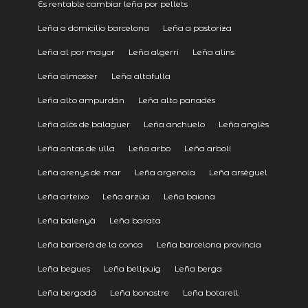
Es rentable cambiar leña por pellets
Leña a domicilio barcelona
Leña a pastoriza
Leña al por mayor
Leña algerri
Leña alins
Leña almoster
Leña altafulla
Leña alto ampurdán
Leña alto panadés
Leña alòs de balaguer
Leña anchuelo
Leña anglès
Leña antas de ulla
Leña arbo
Leña arbolí
Leña arenys de mar
Leña argenola
Leña arsèguel
Leña arteixo
Leña arzúa
Leña baiona
Leña balenyà
Leña barata
Leña barberà de la conca
Leña barcelona provincia
Leña begues
Leña bellpuig
Leña berga
Leña bergadá
Leña bonastre
Leña botarell