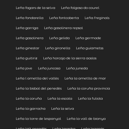
Leña fogars de la selva
Leña folgoso do courel
Leña fondarella
Leña fontcoberta
Leña freginals
Leña garriga
Leña gasolinera repsol
Leña gasolinera
Leña gelida
Leña germade
Leña ginestar
Leña gironella
Leña guiametss
Leña guitiriz
Leña horcajo de la sierra aoslos
Leña jove
Leña juncosa
Leña juneda
Leña l ametlla del vallès
Leña la ametlla de mar
Leña la bisbal del penedès
Leña la coruña provincia
Leña la coruña
Leña la escala
Leña la fuliola
Leña la garrocha
Leña la selva
Leña la torre de lespanyol
Leña la vall de bianya
Leña lalt penedès
Leña laracha
Leña leganés