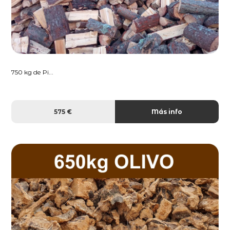
750 kg de Pi...
575 €
Más info