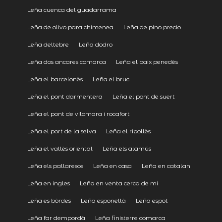
Leña cuenca del guadarrama
Leña de olivo para chimenea
Leña de pino precio
Leña deltebre
Leña dodro
Leña dos ancares comarca
Leña el baix penedès
Leña el barcelonès
Leña el bruc
Leña el pont darmentera
Leña el pont de suert
Leña el pont de vilomara i rocafort
Leña el port de la selva
Leña el ripollès
Leña el vallès oriental
Leña els alamús
Leña els pallaresos
Leña en casa
Leña en catalan
Leña en ingles
Leña en venta cerca de mi
Leña es bòrdes
Leña esponellà
Leña espot
Leña far dempordà
Leña finisterre comarca