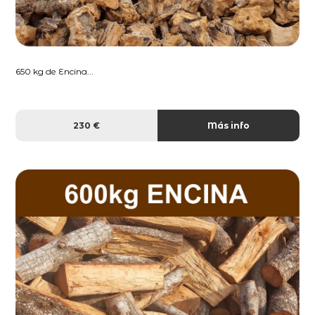
650 kg de Encina...
230 €
Más info