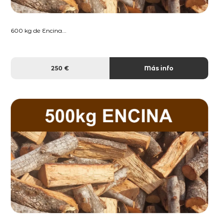
600 kg de Encina...
250 €
Más info