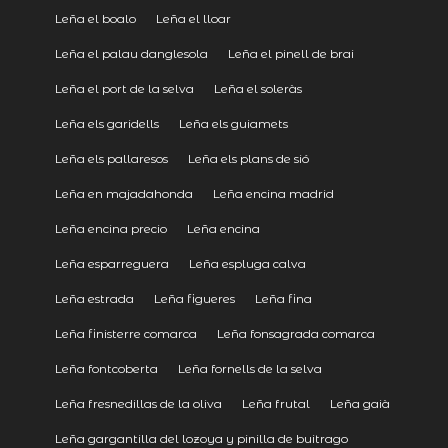
Leña el boalo
Leña el lloar
Leña el palau danglesola
Leña el pinell de brai
Leña el port de la selva
Leña el soleràs
Leña els garidells
Leña els guiamets
Leña els pallaresos
Leña els plans de sió
Leña en majadahonda
Leña encina madrid
Leña encina precio
Leña encina
Leña esparreguera
Leña espluga calva
Leña estrada
Leña figueres
Leña fina
Leña finisterre comarca
Leña fonsagrada comarca
Leña fontcoberta
Leña fornells de la selva
Leña fresnedillas de la oliva
Leña frutal
Leña gaià
Leña gargantilla del lozoya y pinilla de buitrago