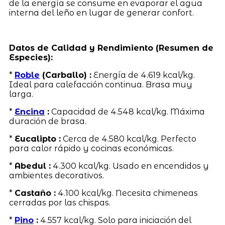
de la energía se consume en evaporar el agua
interna del leño en lugar de generar confort.
Datos de Calidad y Rendimiento (Resumen de
Especies):
*
Roble
(Carballo) :
Energía de 4.619 kcal/kg.
Ideal para calefacción continua. Brasa muy
larga.
*
Encina
:
Capacidad de 4.548 kcal/kg. Máxima
duración de brasa.
*
Eucalipto :
Cerca de 4.580 kcal/kg. Perfecto
para calor rápido y cocinas económicas.
*
Abedul :
4.300 kcal/kg. Usado en encendidos y
ambientes decorativos.
*
Castaño :
4.100 kcal/kg. Necesita chimeneas
cerradas por las chispas.
*
Pino
:
4.557 kcal/kg. Solo para iniciación del