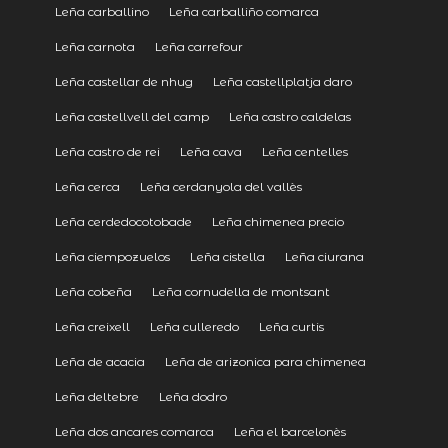
Leña carballino
Leña carballiño comarca
Leña carnota
Leña carrefour
Leña castellar de nhug
Leña castellplatja daro
Leña castellvell del camp
Leña castro caldelas
Leña castro de rei
Leña cava
Leña centelles
Leña cerca
Leña cerdanyola del vallès
Leña cerdedocotobade
Leña chimenea precio
Leña ciempozuelos
Leña cistella
Leña ciurana
Leña cobeña
Leña cornudella de montsant
Leña creixell
Leña culleredo
Leña curtis
Leña de acacia
Leña de arizonica para chimenea
Leña deltebre
Leña dodro
Leña dos ancares comarca
Leña el barcelonès