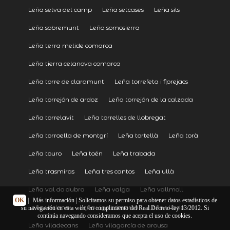
Leña selva del camp
Leña setcases
Leña sils
Leña sobremunt
Leña somosierra
Leña terra melide comarca
Leña tierra celanova comarca
Leña torre de claramunt
Leña torrefeta i florejacs
Leña torrejón de ardoz
Leña torrejón de la calzada
Leña torrelavit
Leña torrelles de llobregat
Leña torroella de montgrí
Leña tortellà
Leña torà
Leña touro
Leña toén
Leña trabada
Leña trasmiras
Leña tres cantos
Leña ullà
Leña val do dubra
Leña valga
Leña vallmoll
OK
|
Más información
| Solicitamos su permiso para obtener datos estadísticos de
Leña veciana
Leña vigo comarca
Leña vilada
su navegación en esta web, en cumplimiento del Real Decreto-ley 13/2012. Si
continúa navegando consideramos que acepta el uso de cookies.
Leña viladecans
Leña vilagarcía de arousa