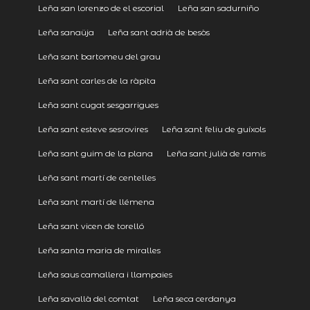
Leña san lorenzo de el escorial
Leña san sadurniño
Leña sanaüja
Leña sant adrià de besòs
Leña sant bartomeu del grau
Leña sant carles de la ràpita
Leña sant cugat sesgarrigues
Leña sant esteve sesrovires
Leña sant feliu de guíxols
Leña sant guim de la plana
Leña sant julià de ramis
Leña sant martí de centelles
Leña sant martí de llémena
Leña sant vicen de torelló
Leña santa maria de miralles
Leña saus camallera i llampaies
Leña savallà del comtat
Leña seca cerdanya