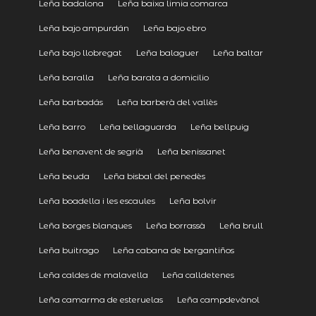
Leña badalona
Leña baixa limia comarca
Leña bajo ampurdán
Leña bajo ebro
Leña bajo llobregat
Leña balaguer
Leña baltar
Leña baralla
Leña barata a domicilio
Leña barbadás
Leña barberà del vallès
Leña barro
Leña bellaguarda
Leña bellpuig
Leña benavent de segrià
Leña benissanet
Leña beuda
Leña bisbal del penedès
Leña boadella i les escaules
Leña bolvir
Leña borges blanques
Leña borrassà
Leña brull
Leña buitrago
Leña cabana de bergantiños
Leña caldes de malavella
Leña calldetenes
Leña camarma de esteruelas
Leña campdevànol