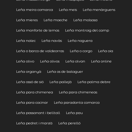
Leña meira comarca
Leña meis
Leña menàrguens
Leña mieres
Leña moeche
Leña molsosa
Leña monforte de lemos
Leña montroig del camp
Leña nalec
Leña navàs
Leña noguera
Leña o barco de valdeorras
Leña o corgo
Leña oia
Leña olivo
Leña olivos
Leña olvan
Leña online
Leña organyà
Leña os de balaguer
Leña ossó de sió
Leña pallejà
Leña palma debre
Leña para chimenea
Leña para chimeneas
Leña para cocinar
Leña paradanta comarca
Leña passanant i belltall
Leña pau
Leña pedret i marzà
Leña perelló