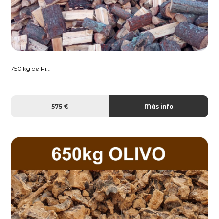
750 kg de Pi...
575 €
Más info