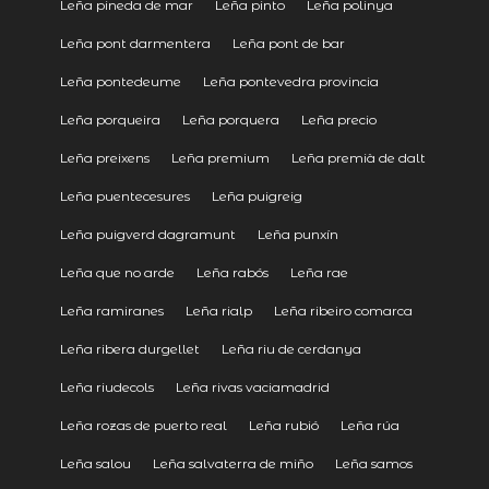
Leña pineda de mar
Leña pinto
Leña polinya
Leña pont darmentera
Leña pont de bar
Leña pontedeume
Leña pontevedra provincia
Leña porqueira
Leña porquera
Leña precio
Leña preixens
Leña premium
Leña premià de dalt
Leña puentecesures
Leña puigreig
Leña puigverd dagramunt
Leña punxín
Leña que no arde
Leña rabós
Leña rae
Leña ramiranes
Leña rialp
Leña ribeiro comarca
Leña ribera durgellet
Leña riu de cerdanya
Leña riudecols
Leña rivas vaciamadrid
Leña rozas de puerto real
Leña rubió
Leña rúa
Leña salou
Leña salvaterra de miño
Leña samos