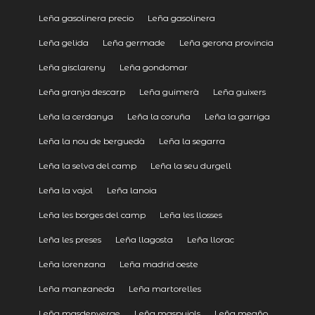
Leña gasolinera precio
Leña gasolinera
Leña gelida
Leña germade
Leña gerona provincia
Leña gisclareny
Leña gondomar
Leña granja descarp
Leña guimerà
Leña guixers
Leña la cerdanya
Leña la coruña
Leña la garriga
Leña la nou de berguedà
Leña la segarra
Leña la selva del camp
Leña la seu durgell
Leña la vajol
Leña lanoia
Leña les borges del camp
Leña les llosses
Leña les preses
Leña llagosta
Leña llorac
Leña lorenzana
Leña madrid oeste
Leña manzaneda
Leña martorelles
Leña masdenverge
Leña maspujols
Leña meaño