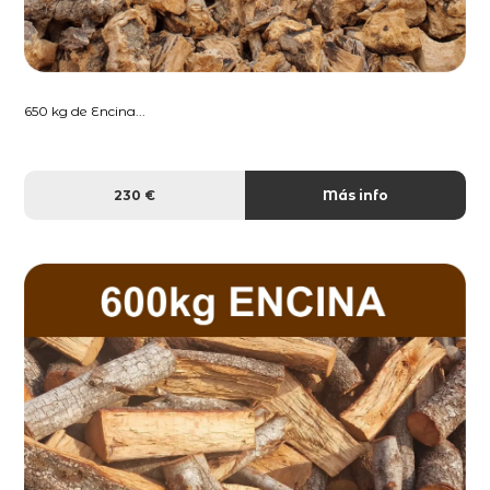
650 kg de Encina...
230 €
Más info