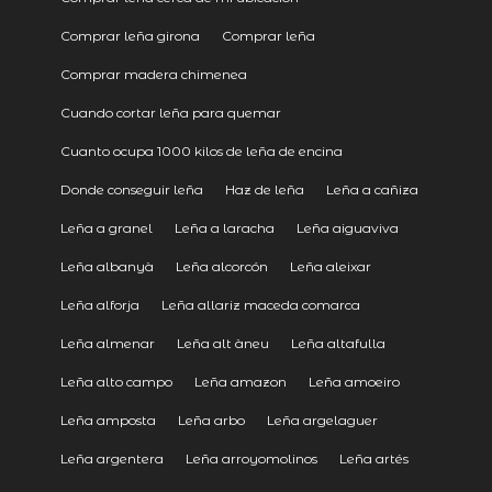
Comprar leña girona
Comprar leña
Comprar madera chimenea
Cuando cortar leña para quemar
Cuanto ocupa 1000 kilos de leña de encina
Donde conseguir leña
Haz de leña
Leña a cañiza
Leña a granel
Leña a laracha
Leña aiguaviva
Leña albanyà
Leña alcorcón
Leña aleixar
Leña alforja
Leña allariz maceda comarca
Leña almenar
Leña alt àneu
Leña altafulla
Leña alto campo
Leña amazon
Leña amoeiro
Leña amposta
Leña arbo
Leña argelaguer
Leña argentera
Leña arroyomolinos
Leña artés