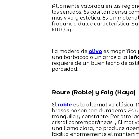
Altamente valorada en las regione
los sentidos. Es casi tan densa co
más viva y estética. Es un materia
fragancia dulce característica. Su
.
kWh/kg
La madera de
olivo
es magnífica p
una barbacoa o un arroz a la
leñ
requiere de un buen lecho de ast
porosidad.
Roure (Roble) y Faig (Haya)
El
roble
es la alternativa clásica.
brasas no son tan duraderas. Es
tranquilo y constante. Por otro lad
cristal contemporáneas. ¿El motiv
una llama clara, no produce apena
facilita enormemente el mantenimi