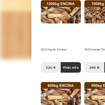
1200 kg de Encina...
1000 kg de Oliv
320 €
Más info
390 €