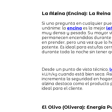
La Alzina (Encina): La Rein
Si uno pregunta en cualquier pueb
unánime: la
encina
es la mejor
le
muy densa y pesada. Su mayor vir
permanecen encendidas durante 
en prender, pero una vez que lo 
potente. Es ideal para estufas c
durante toda la noche sin tener q
Desde un punto de vista técnico,
l
cuando está bien seca. As
kWh/kg
incrementa la seguridad en hogare
alzina destaca como el producto 
ideal para el cliente.
El Olivo (Olivera): Energía