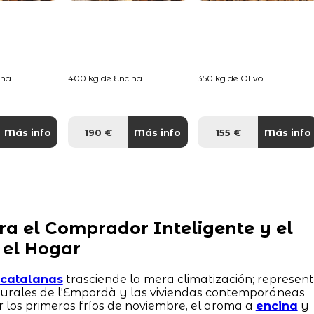
na...
400 kg de Encina...
350 kg de Olivo...
Más info
190 €
Más info
155 €
Más info
ra el Comprador Inteligente y el
 el Hogar
s catalanas
trasciende la mera climatización; represen
 rurales de l'Empordà y las viviendas contemporáneas
r los primeros fríos de noviembre, el aroma a
encina
y