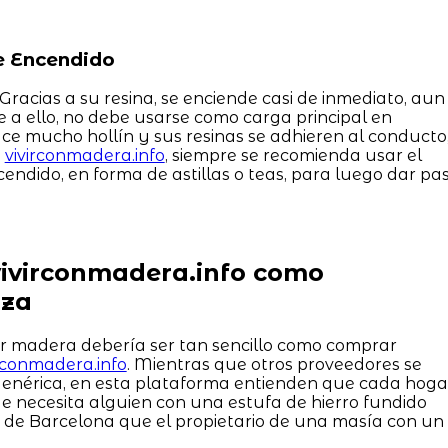
de Encendido
 Gracias a su resina, se enciende casi de inmediato, aun
e a ello, no debe usarse como carga principal en
uce mucho hollín y sus resinas se adhieren al conducto
n
vivirconmadera.info
, siempre se recomienda usar el
ndido, en forma de astillas o teas, para luego dar pa
vivirconmadera.info como
nza
ir madera debería ser tan sencillo como comprar
irconmadera.info
. Mientras que otros proveedores se
genérica, en esta plataforma entienden que cada hoga
e necesita alguien con una estufa de hierro fundido
a de Barcelona que el propietario de una masía con un