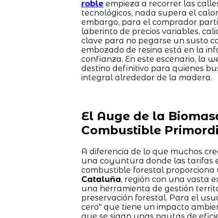
roble
empieza a recorrer las calle
tecnológicos, nada supera el cal
embargo, para el comprador parti
laberinto de precios variables, c
clave para no pegarse un susto con
embozado de resina está en la inf
confianza. En este escenario, la 
destino definitivo para quienes bu
integral alrededor de la madera.
El Auge de la Biomas
Combustible Primordi
A diferencia de lo que muchos cre
una coyuntura donde las tarifas el
combustible forestal proporciona
Cataluña
, región con una vasta 
una herramienta de gestión territo
preservación forestal. Para el usu
cero" que tiene un impacto ambie
que se sigan unas pautas de efic