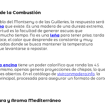
a de la Combustión
lo del Montseny o de las Guilleries, la respuesta será
ña
que existe. Es una madera de una dureza extrema,
tud es la facultad de generar ascuas que
mucho tiempo. No es una
leña
para tener prisa; tarda
hace, el calor que desprende es constante y muy
erradas donde se busca mantener la temperatura
ue levantarse a repostar.
a encina
tiene un poder calorífico que ronda los
4.5
imismo, apenas genera proyecciones de chispas, lo qu
s abiertos. En el catálogo de
vivirconmadera.info
, la
principal, procesada para asegurar un formato de cort
 Pura y Aroma Mediterráneo