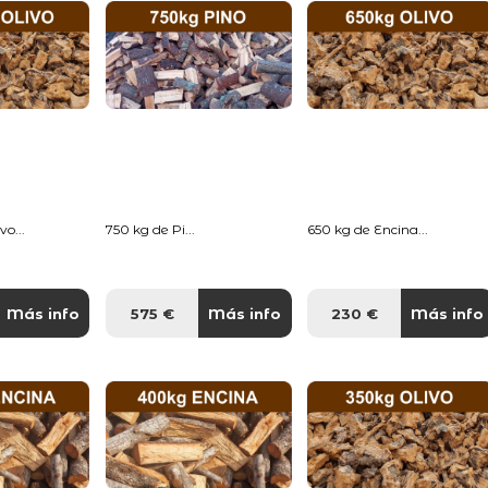
o...
750 kg de Pi...
650 kg de Encina...
Más info
575 €
Más info
230 €
Más info