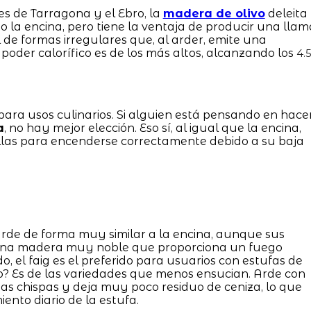
s de Tarragona y el Ebro, la
madera de olivo
deleita
mo la encina, pero tiene la ventaja de producir una llam
l de formas irregulares que, al arder, emite una
 poder calorífico es de los más altos, alcanzando los
4.
ara usos culinarios. Si alguien está pensando en hace
a
, no hay mejor elección. Eso sí, al igual que la encina,
illas para encenderse correctamente debido a su baja
 Arde de forma muy similar a la encina, aunque sus
 una madera muy noble que proporciona un fuego
o, el faig es el preferido para usuarios con estufas de
o? Es de las variedades que menos ensucian. Arde con
s chispas y deja muy poco residuo de ceniza, lo que
ento diario de la estufa.