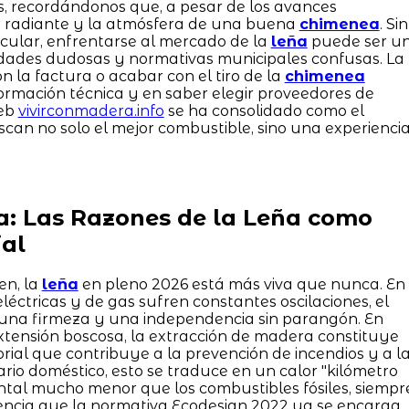
s, recordándonos que, a pesar de los avances
or radiante y la atmósfera de una buena
chimenea
. Sin
cular, enfrentarse al mercado de la
leña
puede ser u
alidades dudosas y normativas municipales confusas. La
 la factura o acabar con el tiro de la
chimenea
ormación técnica y en saber elegir proveedores de
web
vivirconmadera.info
se ha consolidado como el
scan no solo el mejor combustible, sino una experienci
a: Las Razones de la Leña como
al
en, la
leña
en pleno 2026 está más viva que nunca. En
éctricas y de gas sufren constantes oscilaciones, el
 una firmeza y una independencia sin parangón. En
extensión boscosa, la extracción de madera constituye
rial que contribuye a la prevención de incendios y a l
ario doméstico, esto se traduce en un calor "kilómetro
ntal mucho menor que los combustibles fósiles, siempr
iencia que la normativa Ecodesign 2022 ya se encarga