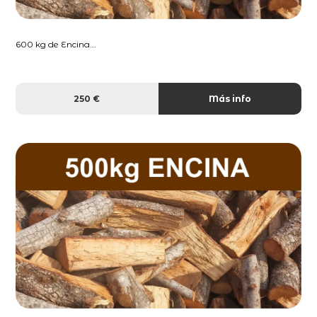
600 kg de Encina...
250 €
Más info