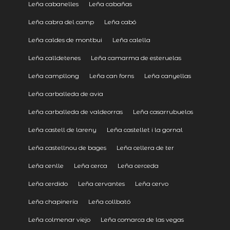
Leña cabanelles
Leña cabañas
Leña cabra del camp
Leña cabó
Leña caldes de montbui
Leña calella
Leña calldetenes
Leña camarma de esteruelas
Leña campllong
Leña can forns
Leña canyellas
Leña carballeda de avia
Leña carballeda de valdeorras
Leña casarrubuelos
Leña castell de lareny
Leña castellet i la gornal
Leña castellnou de bages
Leña cellera de ter
Leña cenlle
Leña cerca
Leña cerceda
Leña cerdido
Leña cervantes
Leña cervo
Leña chapinería
Leña collbató
Leña colmenar viejo
Leña comarca de las vegas