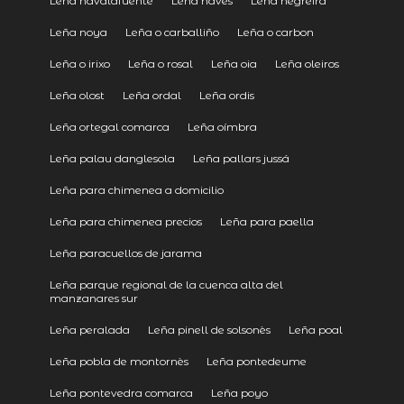
Leña navalafuente
Leña navès
Leña negreira
Leña noya
Leña o carballiño
Leña o carbon
Leña o irixo
Leña o rosal
Leña oia
Leña oleiros
Leña olost
Leña ordal
Leña ordis
Leña ortegal comarca
Leña oímbra
Leña palau danglesola
Leña pallars jussá
Leña para chimenea a domicilio
Leña para chimenea precios
Leña para paella
Leña paracuellos de jarama
Leña parque regional de la cuenca alta del
manzanares sur
Leña peralada
Leña pinell de solsonès
Leña poal
Leña pobla de montornès
Leña pontedeume
Leña pontevedra comarca
Leña poyo