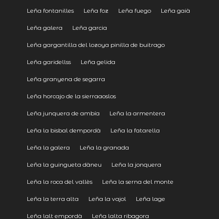
Leña fontanilles
Leña foz
Leña fuego
Leña gaià
Leña galera
Leña garcia
Leña gargantilla del lozoya pinilla de buitrago
Leña garidellss
Leña gelida
Leña granyena de segarra
Leña horcajo de la sierraaoslos
Leña junquera de ambía
Leña la armentera
Leña la bisbal dempordà
Leña la fatarella
Leña la galera
Leña la granada
Leña la guingueta dàneu
Leña la jonquera
Leña la roca del vallès
Leña la serna del monte
Leña la terra alta
Leña la vajol
Leña lage
Leña lalt empordà
Leña lalta ribagora