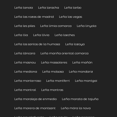
Leña lanoia
Leña laracha
Leña larbo
Leña las rozas de madrid
Leña las vegas
Leña les piles
Leña limia comarca
Leña linyola
Leña llia
Leña llívia
Leña loeches
Leña los santos de la humosa
Leña lozoya
Leña láncara
Leña mariña oriental comarca
Leña masnou
Leña massoteres
Leña mañón
Leña mediona
Leña molsosa
Leña mondariz
Leña monterroso
Leña montferri
Leña montgai
Leña montral
Leña montras
Leña moraleja de enmedio
Leña morata de tajuña
Leña morera de montsant
Leña móra la nova