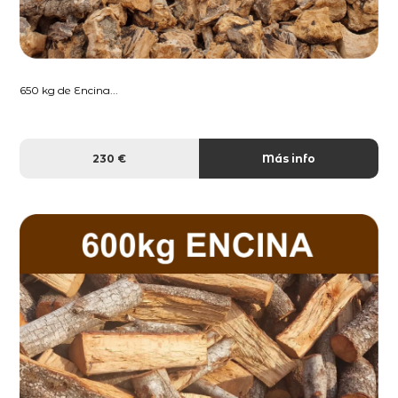
650 kg de Encina...
230 €
Más info