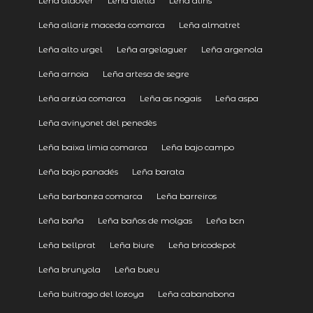
Leña aldover
Leña alella
Leña alins
Leña allariz maceda comarca
Leña almatret
Leña alto urgel
Leña argelaguer
Leña argenola
Leña arnoia
Leña artesa de segre
Leña arzúa comarca
Leña as nogais
Leña aspa
Leña avinyonet del penedès
Leña baixa limia comarca
Leña bajo campo
Leña bajo panadés
Leña barata
Leña barbanza comarca
Leña barreiros
Leña baña
Leña baños de molgas
Leña bcn
Leña bellprat
Leña biure
Leña bricodepot
Leña brunyola
Leña bueu
Leña buitrago del lozoya
Leña cabanabona