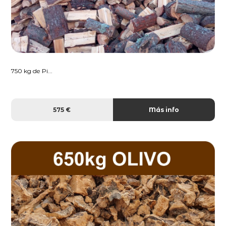
750 kg de Pi...
575 €
Más info