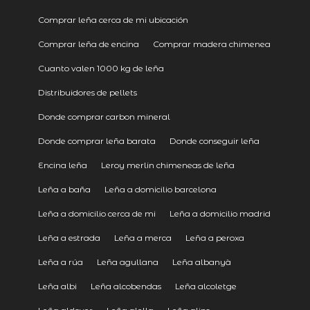
Comprar leña cerca de mi ubicación
Comprar leña de encina
Comprar madera chimenea
Cuanto valen 1000 kg de leña
Distribuidores de pellets
Donde comprar carbon mineral
Donde comprar leña barata
Donde conseguir leña
Encina leña
Leroy merlin chimeneas de leña
Leña a baña
Leña a domicilio barcelona
Leña a domicilio cerca de mi
Leña a domicilio madrid
Leña a estrada
Leña a merca
Leña a peroxa
Leña a rúa
Leña agullana
Leña albanyà
Leña albi
Leña alcobendas
Leña alcoletge