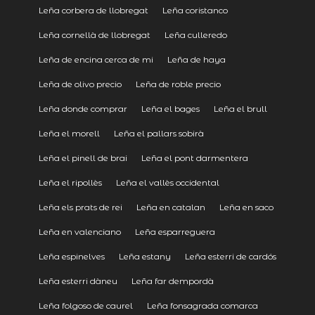
Leña corbera de llobregat
Leña coristanco
Leña cornellà de llobregat
Leña culleredo
Leña de encina cerca de mi
Leña de haya
Leña de olivo precio
Leña de roble precio
Leña donde comprar
Leña el bages
Leña el brull
Leña el morell
Leña el pallars sobirà
Leña el pinell de brai
Leña el pont darmentera
Leña el ripollès
Leña el vallès occidental
Leña els prats de rei
Leña en catalan
Leña en saco
Leña en valenciano
Leña esparreguera
Leña espinelves
Leña estany
Leña esterri de cardós
Leña esterri dàneu
Leña far dempordà
Leña folgoso de caurel
Leña fonsagrada comarca