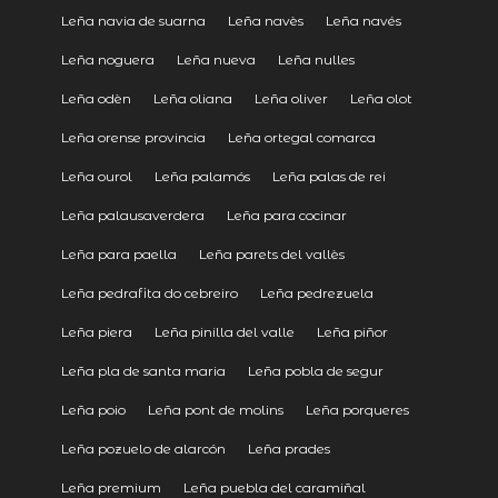
Leña navia de suarna
Leña navès
Leña navés
Leña noguera
Leña nueva
Leña nulles
Leña odèn
Leña oliana
Leña oliver
Leña olot
Leña orense provincia
Leña ortegal comarca
Leña ourol
Leña palamós
Leña palas de rei
Leña palausaverdera
Leña para cocinar
Leña para paella
Leña parets del vallès
Leña pedrafita do cebreiro
Leña pedrezuela
Leña piera
Leña pinilla del valle
Leña piñor
Leña pla de santa maria
Leña pobla de segur
Leña poio
Leña pont de molins
Leña porqueres
Leña pozuelo de alarcón
Leña prades
Leña premium
Leña puebla del caramiñal