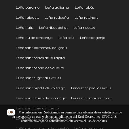
Leña páramo
Leña quijorna
Leña rabós
Leña rajadell
Leña redueña
Leña rellinars
Leña rialp
Leña ribas del sil
Leña ripollet
Leña riu de cerdanya
Leña salt
Leña sangenjo
Leña sant bartomeu del grau
Leña sant carles de la ràpita
Leña sant cebrià de vallalta
Leña sant cugat del vallès
Leña sant hipòlit de voltregà
Leña sant jordi desvalls
Leña sant lloren de morunys
Leña sant martí sarroca
Leña sant pere de torelló
OK
|
Más información
| Solicitamos su permiso para obtener datos estadísticos de
su navegación en esta web, en cumplimiento del Real Decreto-ley 13/2012. Si
Leña sant salvador de guardiola
continúa navegando consideramos que acepta el uso de cookies.
Leña santa coloma de cervelló
Leña santa oliva