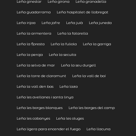
Leña ginestar
Leña girona
Leña granadella
Leña guadarrama
Leña hospitalet de llobregat
Leña irijoa
Leña jafre
Leña juià
Leña juneda
Leña la armentera
Leña la fatarella
Leña la floresta
Leña la fuliola
Leña la garriga
Leña la peroja
Leña la secuita
Leña la selva de mar
Leña la seu durgell
Leña la torre de claramunt
Leña la vall de boí
Leña la vall den bas
Leña laza
Leña les avellanes i santa linya
Leña les borges blanques
Leña les borges del camp
Leña les cabanyes
Leña les oluges
Leña ligera para encender el fuego
Leña llacuna