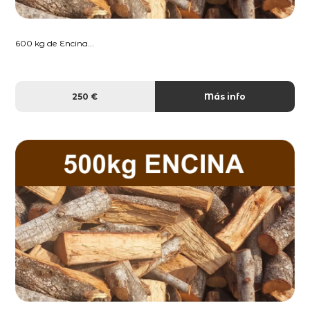
600 kg de Encina...
250 €
Más info