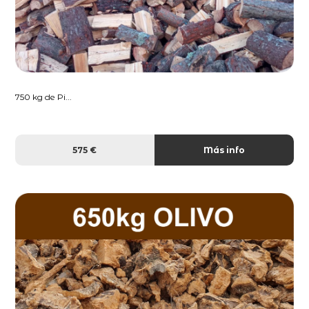
750 kg de Pi...
575 €
Más info