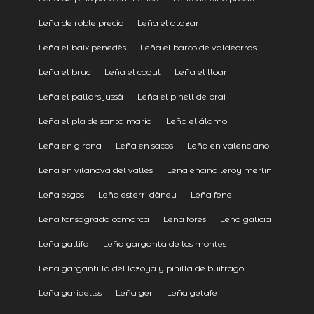
Leña de roble precio
Leña el atazar
Leña el baix penedès
Leña el barco de valdeorras
Leña el bruc
Leña el cogul
Leña el lloar
Leña el pallars jussà
Leña el pinell de brai
Leña el pla de santa maria
Leña el álamo
Leña en girona
Leña en sacos
Leña en valenciano
Leña en vilanova del valles
Leña encina leroy merlin
Leña esgos
Leña esterri dàneu
Leña fene
Leña fonsagrada comarca
Leña forès
Leña galicia
Leña gallifa
Leña garganta de los montes
Leña gargantilla del lozoya y pinilla de buitrago
Leña garidellss
Leña ger
Leña getafe