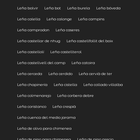
Leña bolvir
Leña bot
Leña burela
Leña bóveda
Leña calella
Leña calonge
Leña campins
Leña camprodon
Leña caseres
Leña castellar de nhug
Leña castellfollit del boix
Leña castellolí
Leña castellterol
Leña castellvell del camp
Leña catoira
Leña cerceda
Leña cerdido
Leña cervià de ter
Leña chapinería
Leña cistella
Leña collado villalba
Leña colmenarejo
Leña corbera debre
Leña coristanco
Leña crespià
Leña cuenca del medio jarama
Leña de olivo para chimenea
Leña de pino para chimenea
Leña de pino precio