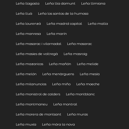
Leña llagosta
Leña llia damunt
Leña llimiana
Leña lluà
Leña los santos de la humosa
Leña lourenzá
Leña madrid capital
Leña malla
Leña manresa
Leña marín
Leña masarac i vilarnadal
Leña masarac
Leña masies de voltregà
Leña masroig
Leña mazaricos
Leña mañón
Leña melide
Leña melón
Leña menàrguens
Leña mesía
Leña milanuncios
Leña miño
Leña moeche
Leña monistrol de calders
Leña montblanc
Leña montmaneu
Leña montral
Leña morera de montsant
Leña muras
Leña muxía
Leña móra la nova