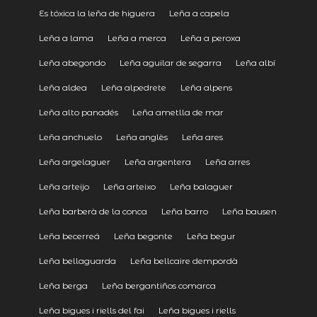
Es tóxica la leña de higuera
Leña a capela
Leña a lama
Leña a merca
Leña a peroxa
Leña abegondo
Leña aguilar de segarra
Leña albí
Leña aldea
Leña alpedrete
Leña alpens
Leña alto panadés
Leña ametlla de mar
Leña anchuelo
Leña anglès
Leña ares
Leña argelaguer
Leña argentera
Leña arres
Leña arteijo
Leña arteixo
Leña balaguer
Leña barberà de la conca
Leña barro
Leña bausen
Leña becerreá
Leña begonte
Leña begur
Leña bellaguarda
Leña bellcaire dempordà
Leña berga
Leña bergantiños comarca
Leña bigues i riells del fai
Leña bigues i riells