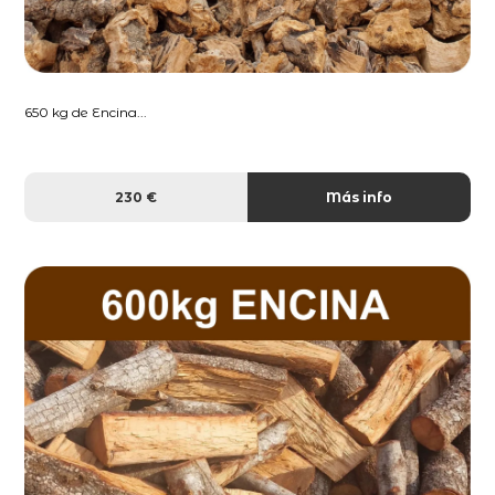
650 kg de Encina...
230 €
Más info