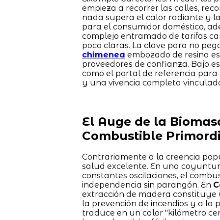
empieza a recorrer las calles, rec
nada supera el calor radiante y 
para el consumidor doméstico, ade
complejo entramado de tarifas camb
poco claras. La clave para no pega
chimenea
embozado de resina está
proveedores de confianza. Bajo es
como el portal de referencia par
y una vivencia completa vinculad
El Auge de la Biomas
Combustible Primordi
Contrariamente a la creencia popu
salud excelente. En una coyuntura
constantes oscilaciones, el combu
independencia sin parangón. En
C
extracción de madera constituye u
la prevención de incendios y a la p
traduce en un calor "kilómetro c