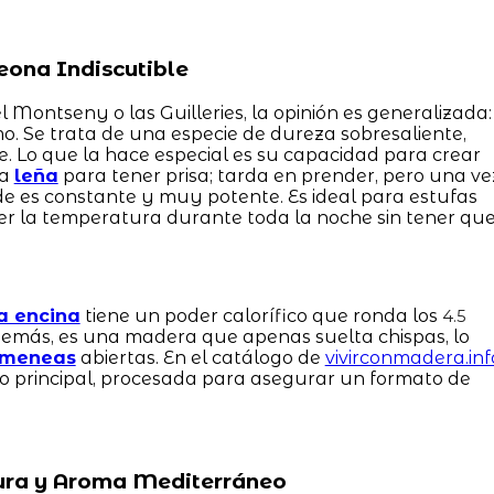
eona Indiscutible
l Montseny o las Guilleries, la opinión es generalizada:
mo. Se trata de una especie de dureza sobresaliente,
. Lo que la hace especial es su capacidad para crear
na
leña
para tener prisa; tarda en prender, pero una ve
de es constante y muy potente. Es ideal para estufas
r la temperatura durante toda la noche sin tener qu
a encina
tiene un poder calorífico que ronda los
4.5
emás, es una madera que apenas suelta chispas, lo
imeneas
abiertas. En el catálogo de
vivirconmadera.inf
to principal, procesada para asegurar un formato de
 Pura y Aroma Mediterráneo