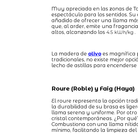
Muy apreciada en las zonas de Tar
espectáculo para los sentidos. Su 
añadido de ofrecer una llama más b
que, al arder, emite una fragancia
altos, alcanzando los
.
4.5 kWh/kg
La madera de
olivo
es magnífica p
tradicionales, no existe mejor opci
lecho de astillas para encenderse
Roure (Roble) y Faig (Haya)
El roure representa la opción trad
la durabilidad de su brasa es lig
llama serena y uniforme. Por otro 
cristal contemporáneas. ¿Por qué
Combustiona con una llama nítida,
mínimo, facilitando la limpieza del