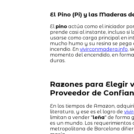
El Pino (Pi) y las Maderas 
El
pino
actúa como el iniciador por
prende casi al instante, incluso si
usarse como carga principal en in
mucho humo y su resina se pega a 
incendio. En
vivirconmadera.info
, 
momento del encendido, en forma d
duras.
Razones para Elegir 
Proveedor de Confia
En los tiempos de Amazon, adquir
literatura, y ese es el logro de
viv
limitan a vender "
leña
" de forma 
es un mundo. Los requerimientos 
metropolitana de Barcelona difie