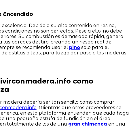
de Encendido
 excelencia. Debido a su alto contenido en resina,
 las condiciones no son perfectas. Pese a ello, no debe
teriores. Su combustión es demasiado rápida, genera
las paredes del tiro, creando un riesgo real de
siempre se recomienda usar el
pino
solo para el
e astillas o teas, para luego dar paso a las maderas
vivirconmadera.info como
nza
ir madera debería ser tan sencillo como comprar
irconmadera.info
. Mientras que otros proveedores se
genérica, en esta plataforma entienden que cada hoga
de una pequeña estufa de fundición en el área
ren totalmente de los de una
gran chimenea
en una