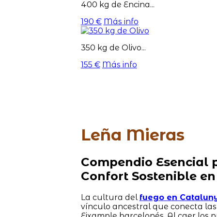
400 kg de Encina...
190 €
Más info
350 kg de Olivo...
155 €
Más info
Leña Mieras
Compendio Esencial p
Confort Sostenible en
La cultura del
fuego en Catalun
vínculo ancestral que conecta la
Eixample barcelonés. Al caer los 