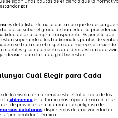
que se sigan unas pautas de eficiencia que la normativ
estandarizar.
uña
es detallista. Ya no le basta con que le descargue
rta; busca saber el grado de humedad, la procedencia
modidad de una compra transparente. Es por ello que
o
están superando a los tradicionales puntos de venta 
 madera se trata con el respeto que merece, ofreciendo
ta muebles y complementos que demuestran que vivir
or decisión para la salud y el bienestar.
alunya: Cuál Elegir para Cada
de la misma forma, siendo este el fallo típico de los
en la
chimenea
es la forma más rápida de arruinar un
 aún, de provocar una acumulación peligrosa de
marcas catalanas
, disponemos de una variedad de
 su "personalidad" térmica.