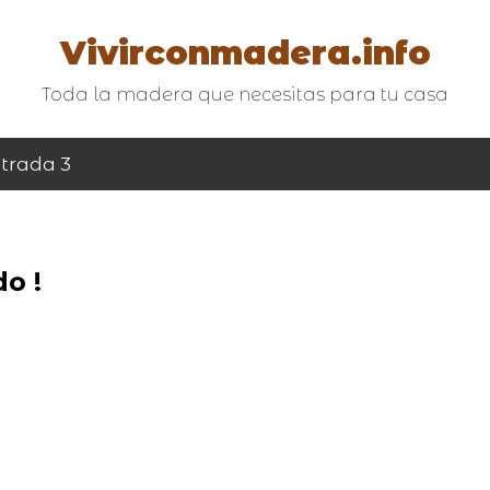
Vivirconmadera.info
Toda la madera que necesitas para tu casa
trada 3
o !