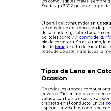
los combustibles fósiles, siempre 
Ecodesign 2022 ya se encarga de 
El perfil del consumidor en
Catal
un remolque de troncos en la pue
de la madera y, sobre todo, la co
portales como
vivirconmadera.inf
pie de carretera. En esta web, la
desde
leña
de alta densidad has
rodeado de este material es la mej
Tipos de Leña en Cat
Ocasión
No todos los troncos combustionan 
novatos. Meter cualquier tronco 
velada con humo excesivo o, peor
creosota en el conducto. En las
co
especies envidiable, cada una con