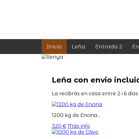
Inicio
Leña
Entrada 2
En
Leña con envio incluid
La recibràs en casa entre 2 i 6 dias
1200 kg de Encina...
320 €
Más info