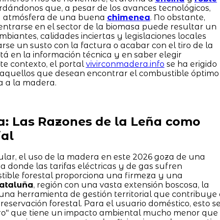
ordándonos que, a pesar de los avances tecnológicos,
la atmósfera de una buena
chimenea
. No obstante,
ntrarse en el sector de la biomasa puede resultar un
iantes, calidades inciertas y legislaciones locales
rse un susto con la factura o acabar con el tiro de la
 en la información técnica y en saber elegir
te contexto, el portal
vivirconmadera.info
se ha erigido
a aquellos que desean encontrar el combustible óptimo
a a la madera.
a: Las Razones de la Leña como
al
lar, el uso de la madera en este 2026 goza de una
 donde las tarifas eléctricas y de gas sufren
stible forestal proporciona una firmeza y una
ataluña
, región con una vasta extensión boscosa, la
na herramienta de gestión territorial que contribuye
reservación forestal. Para el usuario doméstico, esto s
ero" que tiene un impacto ambiental mucho menor que