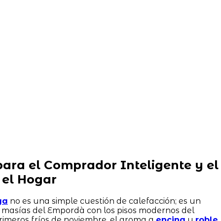
ara el Comprador Inteligente y el
 el Hogar
ya
no es una simple cuestión de calefacción; es un
s masías del Empordà con los pisos modernos del
primeros fríos de noviembre, el aroma a
encina
y
roble