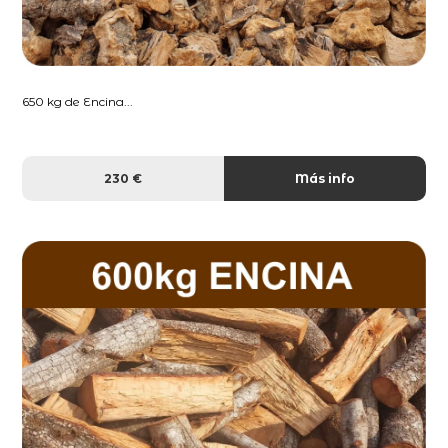
650 kg de Encina...
230 €
Más info