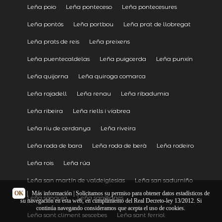
Leña poio
Leña ponteceso
Leña pontecesures
Leña pontós
Leña portbou
Leña prat de llobregat
Leña prats de reis
Leña preixens
Leña puentecaldelas
Leña puigcerda
Leña punxín
Leña quijorna
Leña quiroga comarca
Leña rajadell
Leña renau
Leña ribadumia
Leña ribeira
Leña riells i viabrea
Leña riu de cerdanya
Leña riveira
Leña roda de bara
Leña roda de berà
Leña rodeiro
Leña rois
Leña rúa
Leña san martín de valdeiglesias
Leña san sadurniño
OK
|
Más información
| Solicitamos su permiso para obtener datos estadísticos de
Leña sanaüja
Leña sandianes
su navegación en esta web, en cumplimiento del Real Decreto-ley 13/2012. Si
continúa navegando consideramos que acepta el uso de cookies.
Leña sant climent sescebes
Leña sant ferriol