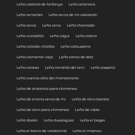
Leña castelló de farfanya
Leña celanova
Leña centelles
Leña cerca de mi ubicación
Leña cerca
Leña cercs
Leña chantada
Leña ciutadilla
Leña cogul
Leña colera
Leña collado villalba
Leña collsuspina
Leña colmenar viejo
Leña conca de dalt
Leña conesa
Leña cornellà del terri
Leña cospeito
Leña cuenca alta del manzanares
Leña de arizonica para chimenea
Leña de encina cerca de mi
Leña de olivo barata
Leña de olivo para chimenea
Leña de roble
Leña dozón
Leña duesaigües
Leña el bages
Leña el barco de valdeorras
Leña el masnou