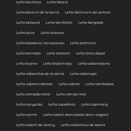
Leña bauhaus
Leña beariz
Leña becerril de la sierra
Leña bellmunt del priorat
Leña bellprat
Leña benifallet
Leña bergadá
Leña biure
Leña blancos
Leña boadella i les escaules
Leña boimorto
Leña borrassà
Leña botarell
Leña brico depot
Leña buena
Leña bustarviejo
Leña cabanabona
Leña cabanillas de la sierra
Leña cabanyes
Leña cabrera danoia
Leña cabrils
Leña cambados
Leña campdevànol
Leña campo real
Leña canyelles
Leña capafonts
Leña capmany
Leña carme
Leña castell daro platja daro i sagaró
Leña castell de lareny
Leña castellnou de seana