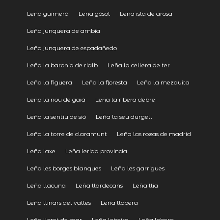
Leña guimerà
Leña gósol
Leña isla de arosa
Leña junquera de ambía
Leña junquera de espadañedo
Leña la baronia de rialb
Leña la cellera de ter
Leña la figuera
Leña la floresta
Leña la mezquita
Leña la nou de gaià
Leña la ribera debre
Leña la sentiu de sió
Leña la seu durgell
Leña la torre de claramunt
Leña las rozas de madrid
Leña laxe
Leña lerida provincia
Leña les borges blanques
Leña les garrigues
Leña llacuna
Leña llardecans
Leña llia
Leña llinars del valles
Leña llobera
Leña lloret de mar
Leña lobeira
Leña lobera