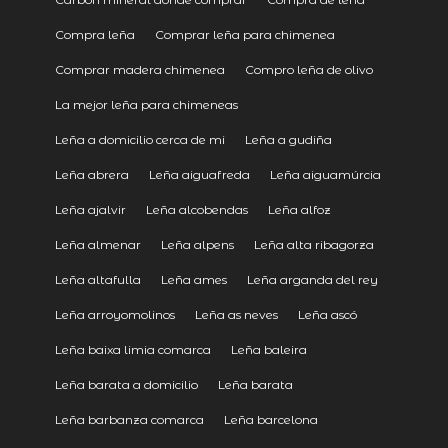
Compra leña
Comprar leña para chimenea
Comprar madera chimenea
Compro leña de olivo
La mejor leña para chimeneas
Leña a domicilio cerca de mi
Leña a gudiña
Leña abrera
Leña aiguafreda
Leña aiguamúrcia
Leña ajalvir
Leña alcobendas
Leña alfoz
Leña almenar
Leña alpens
Leña alta ribagorza
Leña altafulla
Leña ames
Leña arganda del rey
Leña arroyomolinos
Leña as neves
Leña ascó
Leña baixa limia comarca
Leña baleira
Leña barata a domicilio
Leña barata
Leña barbanza comarca
Leña barcelona