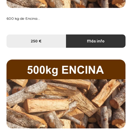
600 kg de Encina...
250 €
Más info