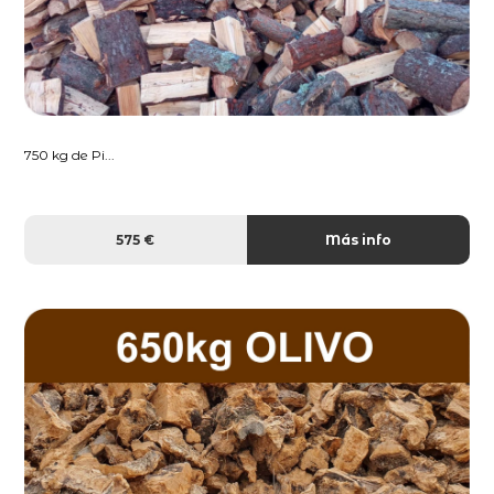
750 kg de Pi...
575 €
Más info