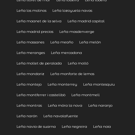
Leña los molinos
Leña lozoyuela navas
Leña maanet de la selva
Leña madrid capital
Leña madrid precios
Leña masdenverge
Leña massanes
Leña meaño
Leña melón
Leña meranges
Leña mercadona
Leña mollet de peralada
Leña molló
Leña mondariz
Leña monforte de lemos
Leña montejo
Leña monterrey
Leña montesquiu
Leña montferrer i castellbò
Leña montmell
Leña montras
Leña móra la nova
Leña naranjo
Leña narón
Leña navalafuente
Leña navia de suarna
Leña negreira
Leña noia