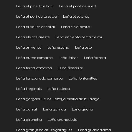
Leña el pinell de brai
Leña el pont de suert
Leña el port de la selva
Leña el soleràs
Leña el vallès oriental
Leña els alamús
Leña els pallaresos
Leña en venta cerca de mi
Leña en venta
Leña estany
Leña este
Leña eume comarca
Leña falset
Leña farrera
Leña ferrol comarca
Leña finisterre
Leña fonsagrada comarca
Leña fontanilles
Leña freginals
Leña fulleda
Leña gargantilla del lozoya pinilla de buitrago
Leña garraf
Leña garriga
Leña girona
Leña gironella
Leña granadella
Leña granyena de les garrigues
Leña guadarrama