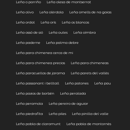
Leña o porriño
Leña olesa de montserrat
Leña olivo
Leña olèrdola
Leña omells de na gaias
Leña ordal
Leña orís
Leña os blancos
Leña ossó de sió
Leña outes
Leña oímbra
Leña paderne
Leña palma debre
Leña para chimenea cerca de mi
Leña para chimenea precios
Leña para chimeneas
Leña paracuellos de jarama
Leña parets del vallès
Leña passanant i belltall
Leña patones
Leña pau
Leña pazos de borbén
Leña peralada
Leña peramola
Leña pereiro de aguiar
Leña piedrafita
Leña piles
Leña pinilla del valle
Leña pobla de claramunt
Leña pobla de montornès