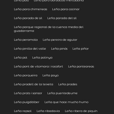
Leña pals
Leña para barbacoa mercadona
Leña para chimeneas
Leña para cocinar
Leña parada de sil
Leña parada del sil
Leña parque regional de la cuenca media del
guadarrama
Leña peramola
Leña pereiro de aguiar
Leña pinilla del valle
Leña pinós
Leña piñor
Leña pol
Leña polinya
Leña pont de vilomara i rocafort
Leña ponteareas
Leña porqueira
Leña poyo
Leña pradell de la teixeta
Leña prades
Leña prats i sansor
Leña puentedeume
Leña puigdàlber
Leña que hace mucho humo
Leña repsol
Leña ribadavia
Leña ribera de piquín