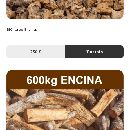
650 kg de Encina...
230 €
Más info