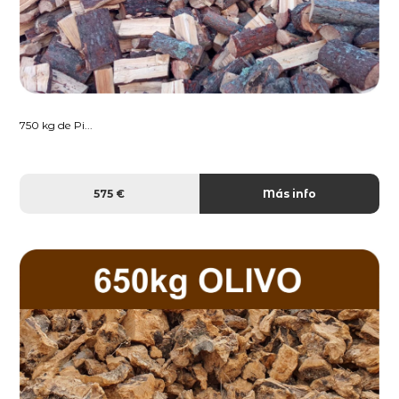
750 kg de Pi...
575 €
Más info