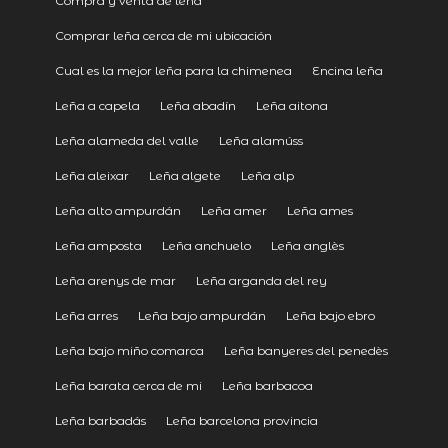
Compra y venta de leña
Comprar leña cerca de mi ubicación
Cual es la mejor leña para la chimenea
Encina leña
Leña a capela
Leña abadín
Leña aitona
Leña alameda del valle
Leña alamúss
Leña aleixar
Leña algete
Leña alp
Leña alto ampurdán
Leña amer
Leña ames
Leña amposta
Leña anchuelo
Leña anglès
Leña arenys de mar
Leña arganda del rey
Leña arres
Leña bajo ampurdán
Leña bajo ebro
Leña bajo miño comarca
Leña banyeres del penedès
Leña barata cerca de mi
Leña barbacoa
Leña barbadás
Leña barcelona provincia