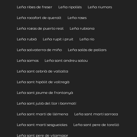
Leña ribes de freser
Leña ripollés
Leña riumors
Leña rocafort de queralt
Leña roses
Leña rozas de puerto real
Leña rubiana
Leña rubiá
Leña rupit i pruit
Leña río
Leña salvaterra de miño
Leña salàs de pallars
Leña samos
Leña sant andreu salou
Leña sant cebrià de vallalta
Leña sant hipòlit de voltregà
Leña sant jaume de frontanyà
Leña sant julià del llor i bonmatí
Leña sant martí de llémena
Leña sant martí sarroca
Leña sant martí sesgueioles
Leña sant pere de torelló
Leña sant pere de vilamajor