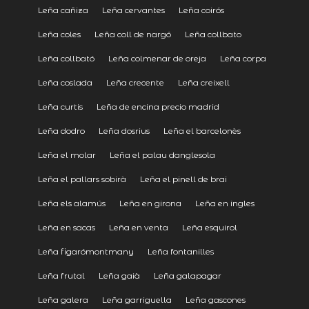
Leña cañiza
Leña cervantes
Leña coirós
Leña coles
Leña coll de nargó
Leña collbato
Leña collbató
Leña colmenar de oreja
Leña corpa
Leña coslada
Leña crecente
Leña creixell
Leña curtis
Leña de encina precio madrid
Leña dodro
Leña dosrius
Leña el barcelonès
Leña el molar
Leña el palau danglesola
Leña el pallars sobirà
Leña el pinell de brai
Leña els alamús
Leña en girona
Leña en ingles
Leña en sacas
Leña en venta
Leña esquirol
Leña figarómontmany
Leña fontanilles
Leña frutal
Leña gaià
Leña galapagar
Leña galera
Leña garriguella
Leña gascones