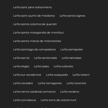
Leña sant pere sallavinera
Leña sant quintí de mediona
Leña santa agnes
Leña santa coloma de queralt
Leña santa margarida de montbui
Leña santa maria de martorelles
Leña santiago de compostela
Leña santpedor
Leña sarria
Leña senterada
Leña setcases
Leña sitges
Leña soses
Leña subirats
Leña sur occidental
Leña susqueda
Leña talarn
Leña taradell
Leña tarragonés
Leña tavertet
Leña tierra caldelas comarca
Leña tordera
Leña tornabous
Leña torre de claramunt