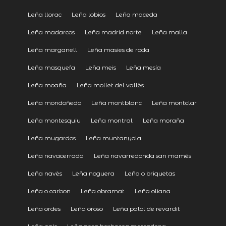
Leña llorac
Leña lobios
Leña maceda
Leña madarcos
Leña madrid norte
Leña malla
Leña marganell
Leña masies de roda
Leña masquefa
Leña meis
Leña mesía
Leña moaña
Leña mollet del vallès
Leña mondoñedo
Leña montblanc
Leña montclar
Leña montesquiu
Leña montral
Leña moraña
Leña mugardos
Leña muntanyola
Leña navacerrada
Leña navarredonda san mamés
Leña navès
Leña noguera
Leña o briquetas
Leña o carbon
Leña obramat
Leña oliana
Leña ordes
Leña oroso
Leña palol de revardit