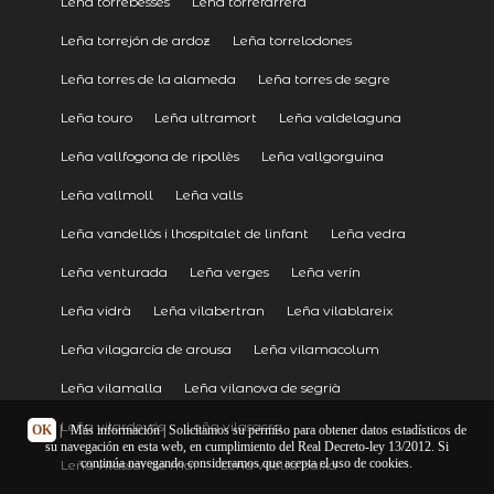
Leña torrebesses
Leña torrefarrera
Leña torrejón de ardoz
Leña torrelodones
Leña torres de la alameda
Leña torres de segre
Leña touro
Leña ultramort
Leña valdelaguna
Leña vallfogona de ripollès
Leña vallgorguina
Leña vallmoll
Leña valls
Leña vandellòs i lhospitalet de linfant
Leña vedra
Leña venturada
Leña verges
Leña verín
Leña vidrà
Leña vilabertran
Leña vilablareix
Leña vilagarcía de arousa
Leña vilamacolum
Leña vilamalla
Leña vilanova de segrià
Leña vilardevós
Leña vilasacra
OK
|
Más información
| Solicitamos su permiso para obtener datos estadísticos de
su navegación en esta web, en cumplimiento del Real Decreto-ley 13/2012. Si
continúa navegando consideramos que acepta el uso de cookies.
Leña vilassar de mar
Leña vilella baixa