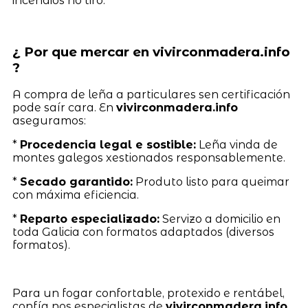
incendios no tiro.
¿ Por que mercar en vivirconmadera.info
?
A compra de leña a particulares sen certificación
pode saír cara. En
vivirconmadera.info
aseguramos:
*
Procedencia legal e sostible:
Leña vinda de
montes galegos xestionados responsablemente.
*
Secado garantido:
Produto listo para queimar
con máxima eficiencia.
*
Reparto especializado:
Servizo a domicilio en
toda Galicia con formatos adaptados (diversos
formatos).
Para un fogar confortable, protexido e rentábel,
confía nos especialistas de
vivirconmadera.info
,