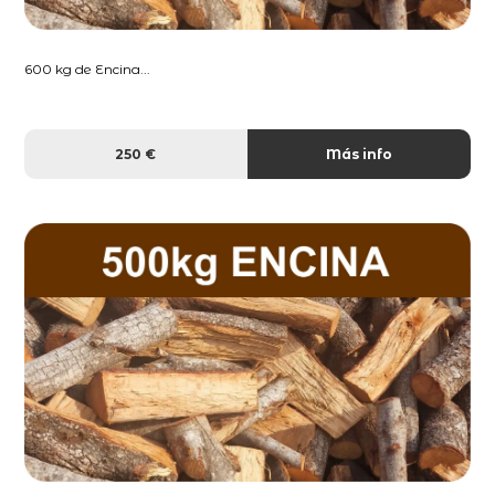
600 kg de Encina...
250 €
Más info