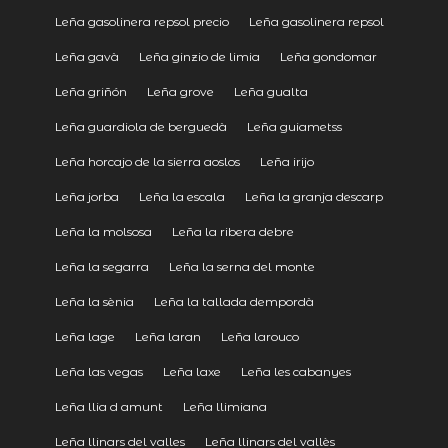
Leña gasolinera repsol precio
Leña gasolinera repsol
Leña gavà
Leña ginzio de limia
Leña gondomar
Leña griñón
Leña grove
Leña gualta
Leña guardiola de berguedà
Leña guiametss
Leña horcajo de la sierra aoslos
Leña irijo
Leña jorba
Leña la escala
Leña la granja descarp
Leña la molsosa
Leña la ribera debre
Leña la segarra
Leña la serna del monte
Leña la sènia
Leña la tallada dempordà
Leña lage
Leña laran
Leña larouco
Leña las vegas
Leña laxe
Leña les cabanyes
Leña llia d amunt
Leña llimiana
Leña llinars del valles
Leña llinars del vallès