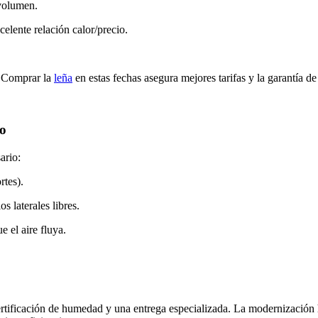
volumen.
celente relación calor/precio.
. Comprar la
leña
en estas fechas asegura mejores tarifas y la garantía d
eo
ario:
rtes).
s laterales libres.
 el aire fluya.
ertificación de humedad y una entrega especializada. La modernización