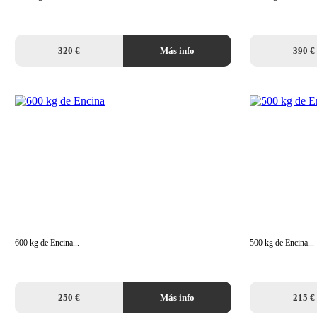
320 €
Más info
390 €
600 kg de Encina...
500 kg de Encina...
250 €
Más info
215 €