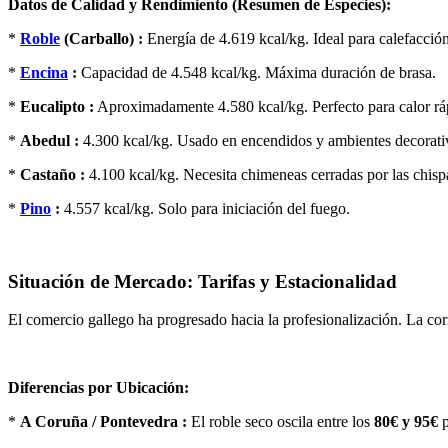
Datos de Calidad y Rendimiento (Resumen de Especies):
*
Roble
(Carballo) :
Energía de 4.619 kcal/kg. Ideal para calefacció
*
Encina
:
Capacidad de 4.548 kcal/kg. Máxima duración de brasa.
*
Eucalipto :
Aproximadamente 4.580 kcal/kg. Perfecto para calor rá
*
Abedul :
4.300 kcal/kg. Usado en encendidos y ambientes decorati
*
Castaño :
4.100 kcal/kg. Necesita chimeneas cerradas por las chisp
*
Pino
:
4.557 kcal/kg. Solo para iniciación del fuego.
Situación de Mercado: Tarifas y Estacionalidad
El comercio gallego ha progresado hacia la profesionalización. La corr
Diferencias por Ubicación:
*
A Coruña / Pontevedra :
El roble seco oscila entre los
80€ y 95€
p