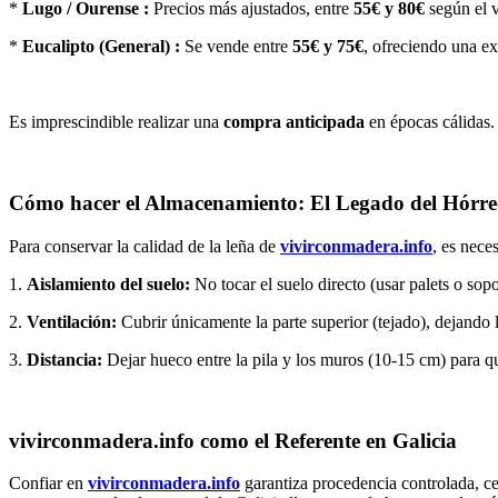
*
Lugo / Ourense :
Precios más ajustados, entre
55€ y 80€
según el 
*
Eucalipto (General) :
Se vende entre
55€ y 75€
, ofreciendo una ex
Es imprescindible realizar una
compra anticipada
en épocas cálidas
Cómo hacer el Almacenamiento: El Legado del Hórr
Para conservar la calidad de la leña de
vivirconmadera.info
, es neces
1.
Aislamiento del suelo:
No tocar el suelo directo (usar palets o sopo
2.
Ventilación:
Cubrir únicamente la parte superior (tejado), dejando lo
3.
Distancia:
Dejar hueco entre la pila y los muros (10-15 cm) para que
vivirconmadera.info como el Referente en Galicia
Confiar en
vivirconmadera.info
garantiza procedencia controlada, c