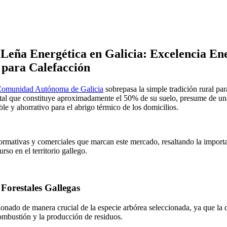
Leña Energética en Galicia: Excelencia En
 para Calefacción
omunidad Autónoma de Galicia
sobrepasa la simple tradición rural pa
estal que constituye aproximadamente el 50% de su suelo, presume de un
le y ahorrativo para el abrigo térmico de los domicilios.
normativas y comerciales que marcan este mercado, resaltando la import
rso en el territorio gallego.
 Forestales Gallegas
onado de manera crucial de la especie arbórea seleccionada, ya que la de
combustión y la producción de residuos.