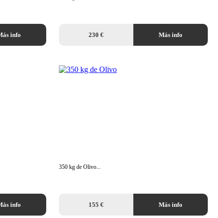
ás info
230 €
Más info
350 kg de Olivo...
ás info
155 €
Más info