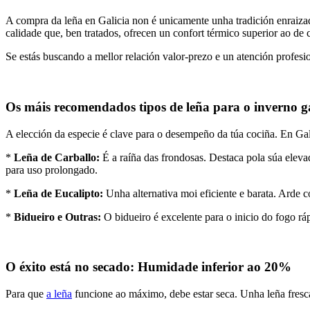
A compra da leña en Galicia non é unicamente unha tradición enraizada
calidade que, ben tratados, ofrecen un confort térmico superior ao de c
Se estás buscando a mellor relación valor-prezo e un atención profesio
Os máis recomendados tipos de leña para o inverno g
A elección da especie é clave para o desempeño da túa cociña. En Gali
*
Leña de Carballo:
É a raíña das frondosas. Destaca pola súa eleva
para uso prolongado.
*
Leña de Eucalipto:
Unha alternativa moi eficiente e barata. Arde co
*
Bidueiro e Outras:
O bidueiro é excelente para o inicio do fogo rá
O éxito está no secado: Humidade inferior ao 20%
Para que
a leña
funcione ao máximo, debe estar seca. Unha leña fresca