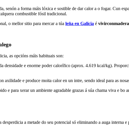
, senón a forma máis lóxica e sostible de dar calor a o fogar. Cun esp
alquera combustible fósil tradicional.
nal, o mellor sitio para mercar a túa
leña en Galicia
é
vivirconmadera
alego
cia, as opcións máis habituais son:
da densidade e enorme poder calorífico (aprox. 4.619 kcal/kg). Proporc
n axilidade e produce moita calor en un intre, sendo ideal para as nosas
pido e para xerar un ambiente agradable grazas á súa chama viva e bo 
 desperdicia a metade do seu potencial só eliminando a auga interna e