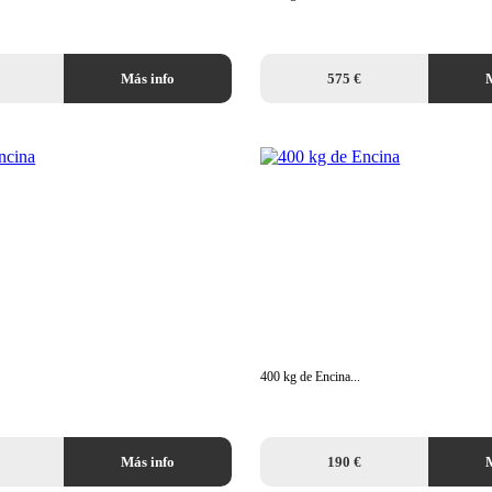
Más info
575 €
M
400 kg de Encina...
Más info
190 €
M