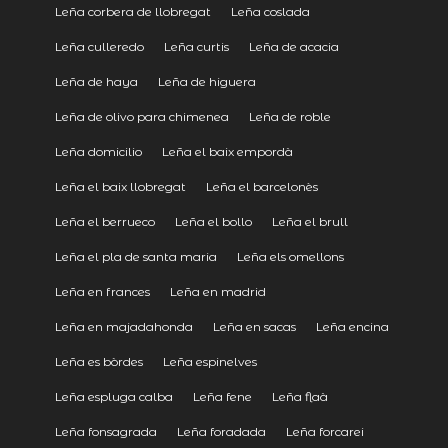
Leña corbera de llobregat
Leña coslada
Leña culleredo
Leña curtis
Leña de acacia
Leña de haya
Leña de higuera
Leña de olivo para chimenea
Leña de roble
Leña domicilio
Leña el baix empordà
Leña el baix llobregat
Leña el barcelonès
Leña el berrueco
Leña el bollo
Leña el brull
Leña el pla de santa maria
Leña els omellons
Leña en frances
Leña en madrid
Leña en majadahonda
Leña en sacas
Leña encina
Leña es bòrdes
Leña espinelves
Leña espluga calba
Leña fene
Leña flaà
Leña fonsagrada
Leña foradada
Leña forcarei