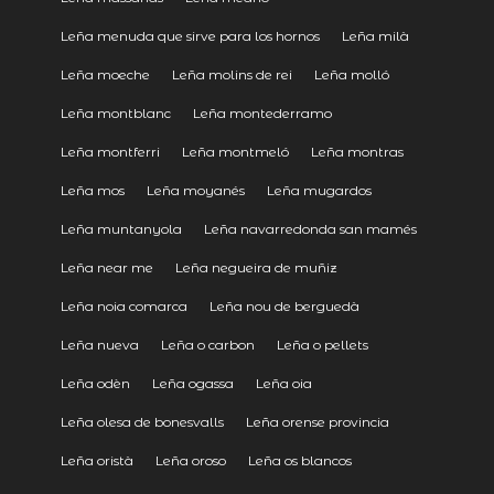
Leña menuda que sirve para los hornos
Leña milà
Leña moeche
Leña molins de rei
Leña molló
Leña montblanc
Leña montederramo
Leña montferri
Leña montmeló
Leña montras
Leña mos
Leña moyanés
Leña mugardos
Leña muntanyola
Leña navarredonda san mamés
Leña near me
Leña negueira de muñiz
Leña noia comarca
Leña nou de berguedà
Leña nueva
Leña o carbon
Leña o pellets
Leña odèn
Leña ogassa
Leña oia
Leña olesa de bonesvalls
Leña orense provincia
Leña oristà
Leña oroso
Leña os blancos