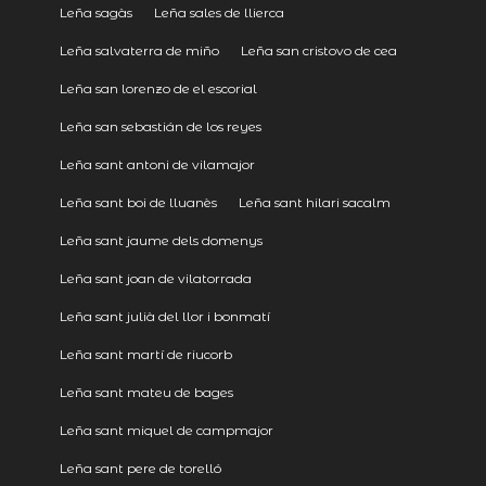
Leña sagàs
Leña sales de llierca
Leña salvaterra de miño
Leña san cristovo de cea
Leña san lorenzo de el escorial
Leña san sebastián de los reyes
Leña sant antoni de vilamajor
Leña sant boi de lluanès
Leña sant hilari sacalm
Leña sant jaume dels domenys
Leña sant joan de vilatorrada
Leña sant julià del llor i bonmatí
Leña sant martí de riucorb
Leña sant mateu de bages
Leña sant miquel de campmajor
Leña sant pere de torelló