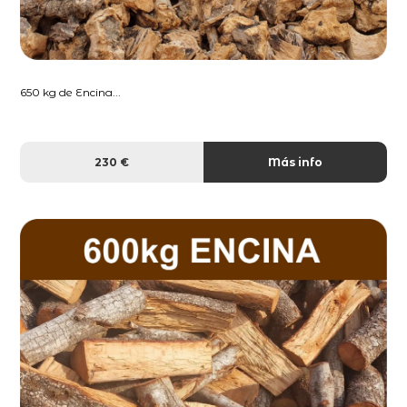
650 kg de Encina...
230 €
Más info