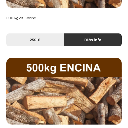
600 kg de Encina...
250 €
Más info