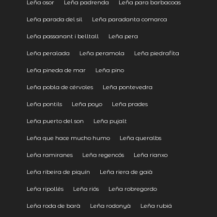
Leña osor
Leña padrenda
Leña para barbacoas
Leña parada del sil
Leña paradanta comarca
Leña passanant i belltall
Leña pera
Leña peralada
Leña peramola
Leña piedrafita
Leña pineda de mar
Leña pino
Leña pobla de cérvoles
Leña pontevedra
Leña pontils
Leña poyo
Leña prades
Leña puerto del son
Leña pujalt
Leña que hace mucho humo
Leña queralbs
Leña ramiranes
Leña regencós
Leña rianxo
Leña ribeira de piquín
Leña riera de gaià
Leña ripollés
Leña riós
Leña robregordo
Leña roda de barà
Leña rodonyà
Leña rubiá