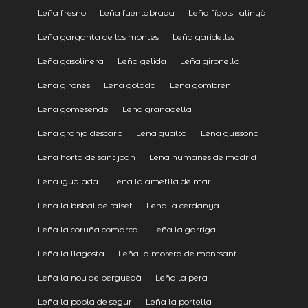
Leña fresno
Leña fuenlabrada
Leña fígols i alinyà
Leña garganta de los montes
Leña garidellss
Leña gasolinera
Leña gelida
Leña gironella
Leña gironés
Leña golada
Leña gombrèn
Leña gomesende
Leña granadella
Leña granja descarp
Leña gualta
Leña guissona
Leña horta de sant joan
Leña humanes de madrid
Leña igualada
Leña la ametlla de mar
Leña la bisbal de falset
Leña la cerdanya
Leña la coruña comarca
Leña la garriga
Leña la llagosta
Leña la morera de montsant
Leña la nou de berguedà
Leña la pera
Leña la pobla de segur
Leña la portella