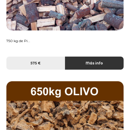
750 kg de Pi...
575 €
Más info