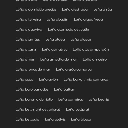
Leña a domicilio precios
Leña a estrada
Leña a rúa
Leña a teixeira
Leña abadín
Leña aiguafreda
Leña aiguaviva
Leña alameda del valle
Leña alamúss
Leña aldea
Leña algete
Leña allariz
Leña almatret
Leña alto ampurdán
Leña amer
Leña ametlla de mar
Leña amoeiro
Leña arenys de mar
Leña arzúa comarca
Leña aspa
Leña avión
Leña baixa limia comarca
Leña bajo panadés
Leña baltar
Leña baronia de rialb
Leña barreiros
Leña beariz
Leña bellmunt del priorat
Leña bellprat
Leña bellpuig
Leña bellvís
Leña biosca