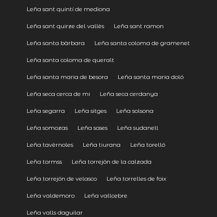
Leña sant quintí de mediona
Leña sant quirze del vallès
Leña sant ramon
Leña santa bàrbara
Leña santa coloma de gramenet
Leña santa coloma de queralt
Leña santa maria de besora
Leña santa maria doló
Leña seca cerca de mi
Leña seca cerdanya
Leña segarra
Leña sitges
Leña solsona
Leña somozas
Leña soses
Leña sudanell
Leña tavèrnoles
Leña tiurana
Leña torelló
Leña tormss
Leña torrejón de la calzada
Leña torrejón de velasco
Leña torrelles de foix
Leña valdemoro
Leña vallcebre
Leña valls daguilar