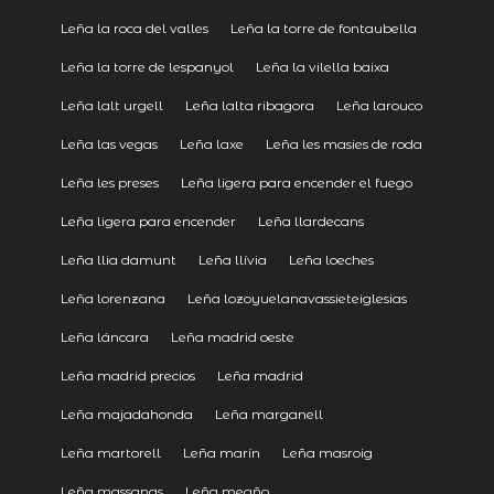
Leña la roca del valles
Leña la torre de fontaubella
Leña la torre de lespanyol
Leña la vilella baixa
Leña lalt urgell
Leña lalta ribagora
Leña larouco
Leña las vegas
Leña laxe
Leña les masies de roda
Leña les preses
Leña ligera para encender el fuego
Leña ligera para encender
Leña llardecans
Leña llia damunt
Leña llívia
Leña loeches
Leña lorenzana
Leña lozoyuelanavassieteiglesias
Leña láncara
Leña madrid oeste
Leña madrid precios
Leña madrid
Leña majadahonda
Leña marganell
Leña martorell
Leña marín
Leña masroig
Leña massanas
Leña meaño