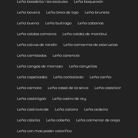
Leña boadella i les escaules
Leña boqueixón
Leña bovera
Leña brea de tajo
Leña brunete
Leña buena
Leña buitrago
Leña cabanas
Leña caldas comarca
Leña caldes de montbui
Leña calvos de randín
Leña camarma de esteruelas
Leña cambados
Leña canencia
Leña cangas de morrazo
Leña canyellas
Leña capellades
Leña carballedo
Leña cariño
Leña carnota
Leña cassà de la selva
Leña castellcir
Leña castellgalí
Leña castro de rey
Leña castroverde
Leña catoira
Leña cedeira
Leña cistella
Leña cobeña
Leña colmenar de oreja
Leña con mas poder calorifico