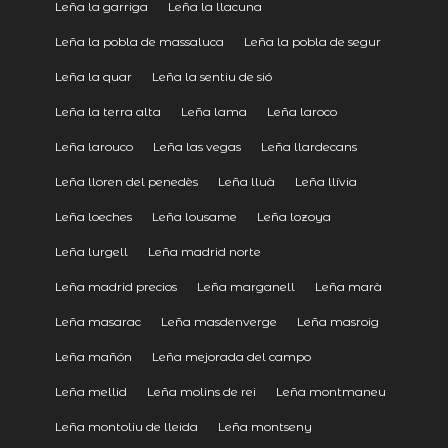
Leña la garriga
Leña la llacuna
Leña la pobla de massaluca
Leña la pobla de segur
Leña la quar
Leña la sentiu de sió
Leña la terra alta
Leña lama
Leña laroco
Leña larouco
Leña las vegas
Leña llardecans
Leña lloren del penedès
Leña lluà
Leña llívia
Leña loeches
Leña lousame
Leña lozoya
Leña lurgell
Leña madrid norte
Leña madrid precios
Leña marganell
Leña marà
Leña masarac
Leña masdenverge
Leña masroig
Leña mañón
Leña mejorada del campo
Leña mellid
Leña molins de rei
Leña montmaneu
Leña montoliu de lleida
Leña montseny