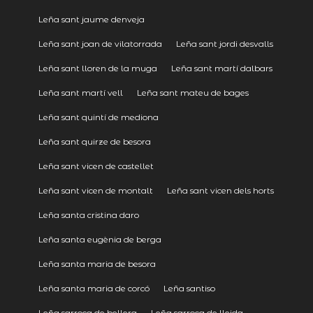
Leña sant jaume denveja
Leña sant joan de vilatorrada
Leña sant jordi desvalls
Leña sant lloren de la muga
Leña sant martí dalbars
Leña sant martí vell
Leña sant mateu de bages
Leña sant quintí de mediona
Leña sant quirze de besora
Leña sant vicen de castellet
Leña sant vicen de montalt
Leña sant vicen dels horts
Leña santa cristina daro
Leña santa eugènia de berga
Leña santa maria de besora
Leña santa maria de corcó
Leña santiso
Leña sarroca de bellera
Leña sarroca de lleida