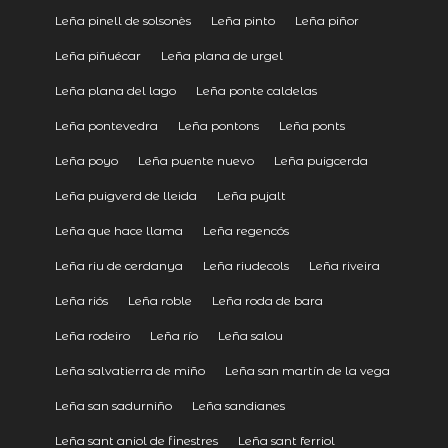
Leña pinell de solsonès
Leña pinto
Leña piñor
Leña piñuécar
Leña plana de urgel
Leña plana del lago
Leña ponte caldelas
Leña pontevedra
Leña pontons
Leña ponts
Leña poyo
Leña puente nuevo
Leña puigcerda
Leña puigverd de lleida
Leña pujalt
Leña que hace llama
Leña regencós
Leña riu de cerdanya
Leña riudecols
Leña riveira
Leña riós
Leña roble
Leña roda de bara
Leña rodeiro
Leña río
Leña salou
Leña salvatierra de miño
Leña san martín de la vega
Leña san sadurniño
Leña sandianes
Leña sant aniol de finestres
Leña sant ferriol