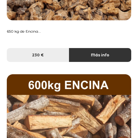
650 kg de Encina...
230 €
Más info