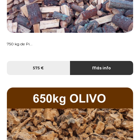
750 kg de Pi...
575 €
Más info