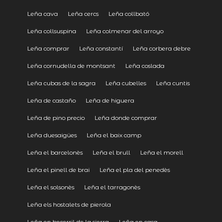
Leña cava
Leña cercs
Leña collbató
Leña collsuspina
Leña colmenar del arroyo
Leña comprar
Leña constantí
Leña corbera debre
Leña cornudella de montsant
Leña coslada
Leña cubas de la sagra
Leña cubelles
Leña cuntis
Leña de castaño
Leña de higuera
Leña de pino precio
Leña donde comprar
Leña duesaigües
Leña el baix camp
Leña el barcelonès
Leña el brull
Leña el morell
Leña el pinell de brai
Leña el pla del penedès
Leña el solsonès
Leña el tarragonès
Leña els hostalets de pierola
Leña en becerril de la sierra
Leña en casa