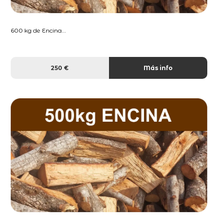
600 kg de Encina...
250 €
Más info