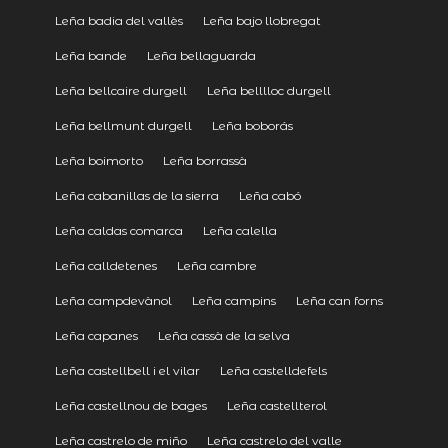
Leña badia del vallès
Leña bajo llobregat
Leña bande
Leña bellaguarda
Leña bellcaire durgell
Leña belllloc durgell
Leña bellmunt durgell
Leña boborás
Leña boimorto
Leña borrassà
Leña cabanillas de la sierra
Leña cabó
Leña caldas comarca
Leña calella
Leña calldetenes
Leña cambre
Leña campdevànol
Leña campins
Leña can forns
Leña capanes
Leña cassà de la selva
Leña castellbell i el vilar
Leña castelldefels
Leña castellnou de bages
Leña castellterol
Leña castrelo de miño
Leña castrelo del valle