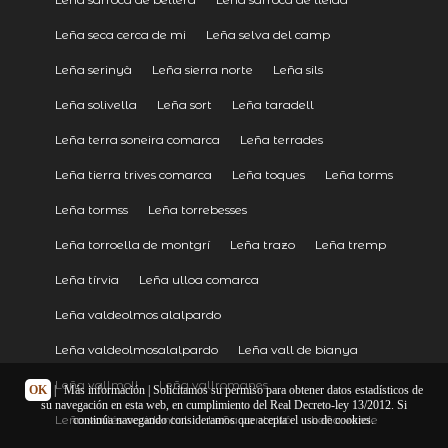
Leña seca cerca de mi
Leña selva del camp
Leña serinyà
Leña sierra norte
Leña sils
Leña solivella
Leña sort
Leña taradell
Leña terra soneira comarca
Leña terrades
Leña tierra trives comarca
Leña toques
Leña torms
Leña tormss
Leña torrebesses
Leña torroella de montgrí
Leña trazo
Leña tremp
Leña tírvia
Leña ulloa comarca
Leña valdeolmos alalpardo
Leña valdeolmosalalpardo
Leña vall de bianya
Leña vallmoll
Leña vallromanes
OK
|
Más información
| Solicitamos su permiso para obtener datos estadísticos de
su navegación en esta web, en cumplimiento del Real Decreto-ley 13/2012. Si
Leña vallés occidental
Leña ventalló
Leña verde
continúa navegando consideramos que acepta el uso de cookies.