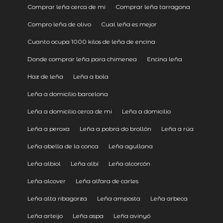
Comprar leña cerca de mi
Comprar leña tarragona
Compro leña de olivo
Cual leña es mejor
Cuanto ocupa 1000 kilos de leña de encina
Donde comprar leña para chimenea
Encina leña
Haz de leña
Leña a bola
Leña a domicilio barcelona
Leña a domicilio cerca de mi
Leña a domicilio
Leña a peroxa
Leña a pobra do brollón
Leña a rúa
Leña abella de la conca
Leña agullana
Leña albiol
Leña albí
Leña alcorcón
Leña alcover
Leña alfara de carles
Leña alta ribagorza
Leña amposta
Leña arbeca
Leña arteijo
Leña aspa
Leña avinyó