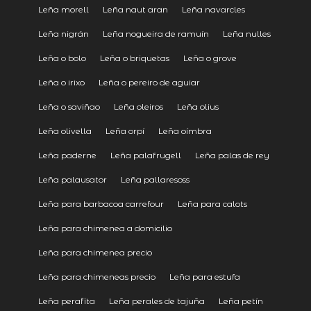
Leña morell
Leña naut aran
Leña navarcles
Leña nigrán
Leña nogueira de ramuín
Leña nulles
Leña o bolo
Leña o briquetas
Leña o grove
Leña o irixo
Leña o pereiro de aguiar
Leña o saviñao
Leña oleiros
Leña olius
Leña olivella
Leña orpí
Leña oímbra
Leña paderne
Leña palafrugell
Leña palas de rey
Leña palausator
Leña pallaresoss
Leña para barbacoa carrefour
Leña para calots
Leña para chimenea a domicilio
Leña para chimenea precio
Leña para chimeneas precio
Leña para estufa
Leña perafita
Leña perales de tajuña
Leña petín