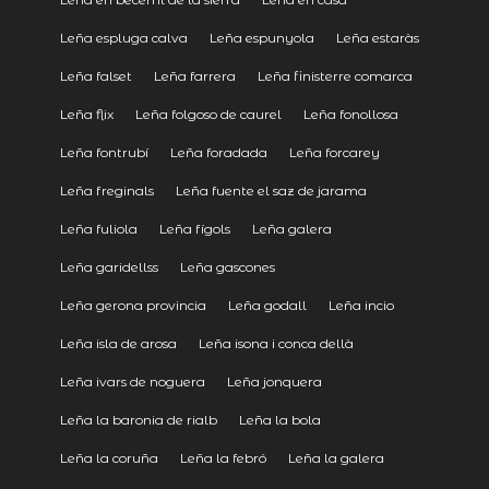
Leña espluga calva
Leña espunyola
Leña estaràs
Leña falset
Leña farrera
Leña finisterre comarca
Leña flix
Leña folgoso de caurel
Leña fonollosa
Leña fontrubí
Leña foradada
Leña forcarey
Leña freginals
Leña fuente el saz de jarama
Leña fuliola
Leña fígols
Leña galera
Leña garidellss
Leña gascones
Leña gerona provincia
Leña godall
Leña incio
Leña isla de arosa
Leña isona i conca dellà
Leña ivars de noguera
Leña jonquera
Leña la baronia de rialb
Leña la bola
Leña la coruña
Leña la febró
Leña la galera