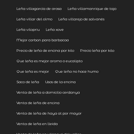
Leña villagarcía de arosa
Leña villamanrique de tajo
Leña villar del olmo
Leña villarejo de salvanés
Leña vilopriu
Leña xove
Mejor carbon para barbacoa
Precio de leña de encina por kilo
Precio leña por kilo
Que leña es mejor aromo o eucalipto
Que leña es mejor
Que leña no hace humo
Saco de leña
Usos de la encina
Venta de leña a domicilio cerdanya
Venta de leña de encina
Venta de leña de haya al por mayor
Venta de leña en lleida