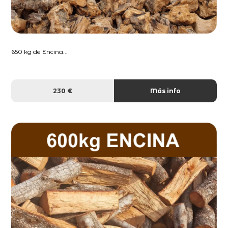
650 kg de Encina...
230 €
Más info