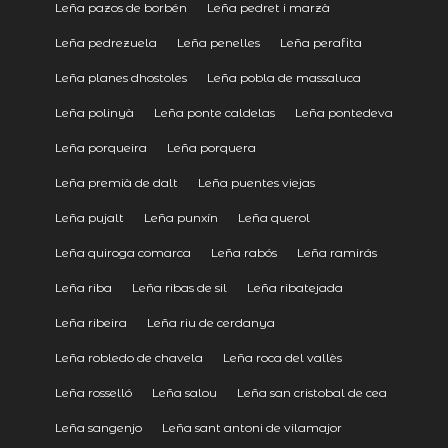
Leña pazos de borbén
Leña pedret i marzà
Leña pedrezuela
Leña penelles
Leña perafita
Leña planes dhostoles
Leña pobla de massaluca
Leña polinyà
Leña ponte caldelas
Leña pontedeva
Leña porqueira
Leña porquera
Leña premià de dalt
Leña puentes viejas
Leña pujalt
Leña punxín
Leña querol
Leña quiroga comarca
Leña rabós
Leña ramirás
Leña riba
Leña ribas de sil
Leña ribatejada
Leña ribeira
Leña riu de cerdanya
Leña robledo de chavela
Leña roca del vallès
Leña rosselló
Leña salou
Leña san cristobal de cea
Leña sangenjo
Leña sant antoni de vilamajor