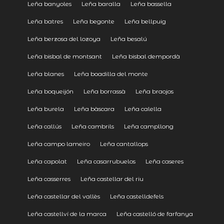
Leña banyoles
Leña baralla
Leña bassella
Leña batres
Leña begonte
Leña bellpuig
Leña berzosa del lozoya
Leña besalú
Leña bisbal de montsant
Leña bisbal dempordà
Leña blanes
Leña boadilla del monte
Leña boqueijón
Leña borrassà
Leña braojos
Leña burela
Leña bàscara
Leña calella
Leña callús
Leña cambrils
Leña campllong
Leña campo lameiro
Leña cantallops
Leña capolat
Leña casarrubuelos
Leña caseres
Leña casserres
Leña castellar del riu
Leña castellar del vallès
Leña castelldefels
Leña castellví de la marca
Leña castelló de farfanya