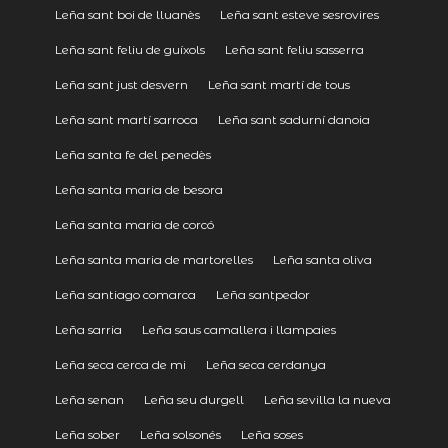
Leña sant boi de lluanès
Leña sant esteve sesrovires
Leña sant feliu de guíxols
Leña sant feliu sasserra
Leña sant just desvern
Leña sant martí de tous
Leña sant martí sarroca
Leña sant sadurní danoia
Leña santa fe del penedès
Leña santa maria de besora
Leña santa maria de corcó
Leña santa maria de martorelles
Leña santa oliva
Leña santiago comarca
Leña santpedor
Leña sarria
Leña saus camallera i llampaies
Leña seca cerca de mi
Leña seca cerdanya
Leña senan
Leña seu durgell
Leña sevilla la nueva
Leña sober
Leña solsonés
Leña soses