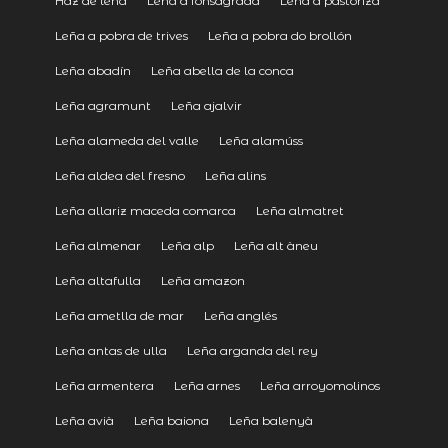
Haz de leña
Leña a fonsagrada
Leña a pastoriza
Leña a pobra de trives
Leña a pobra do brollón
Leña abadín
Leña abella de la conca
Leña agramunt
Leña ajalvir
Leña alameda del valle
Leña alamúss
Leña aldea del fresno
Leña alins
Leña allariz maceda comarca
Leña almatret
Leña almenar
Leña alp
Leña alt àneu
Leña altafulla
Leña amazon
Leña ametlla de mar
Leña anglés
Leña antas de ulla
Leña arganda del rey
Leña armentera
Leña arnes
Leña arroyomolinos
Leña avià
Leña baiona
Leña balenyà