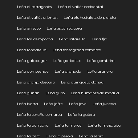
Leña el tarragonès
Leña el vallès occidental
Leña el vallès oriental
Leña els hostalets de pierola
Leña en saco
Leña esparreguera
Leña far dempordà
Leña fatarella
Leña flix
Leña fondarella
Leña fonsagrada comarca
Leña galapagar
Leña garidellss
Leña gombrèn
Leña gomesende
Leña granada
Leña granera
Leña granja descarp
Leña guingueta dàneu
Leña guntín
Leña gurb
Leña humanes de madrid
Leña ivorra
Leña jafre
Leña jove
Leña juneda
Leña la coruña comarca
Leña la galera
Leña la garrocha
Leña la merca
Leña la mezquita
Leña la pera
Leña la peroja
Leña la sènia