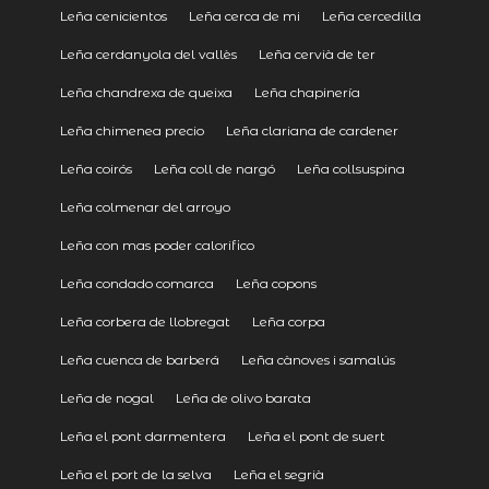
Leña cenicientos
Leña cerca de mi
Leña cercedilla
Leña cerdanyola del vallès
Leña cervià de ter
Leña chandrexa de queixa
Leña chapinería
Leña chimenea precio
Leña clariana de cardener
Leña coirós
Leña coll de nargó
Leña collsuspina
Leña colmenar del arroyo
Leña con mas poder calorifico
Leña condado comarca
Leña copons
Leña corbera de llobregat
Leña corpa
Leña cuenca de barberá
Leña cànoves i samalús
Leña de nogal
Leña de olivo barata
Leña el pont darmentera
Leña el pont de suert
Leña el port de la selva
Leña el segrià