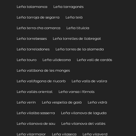
Leña talamanca
Leña tarragonés
Leña tarroja de segarra
Leña teià
Leña terra cha comarca
Leña titulcia
Leña torrebesses
Leña torrelles de llobregat
Leña torrelodones
Leña torres de la alameda
Leña touro
Leña ulldecona
Leña vall de cardós
Leña vallbona de les monges
Leña vallfogona de riucorb
Leña valls de valira
Leña vallés oriental
Leña vansa i fórnols
Leña verín
Leña vespella de gaià
Leña vidrà
Leña vilalba sasserra
Leña vilanova de laguda
Leña vilanova de sau
Leña vilanova del vallès
Leña vilarmaior
Leña vilaseca
Leña vilaverd