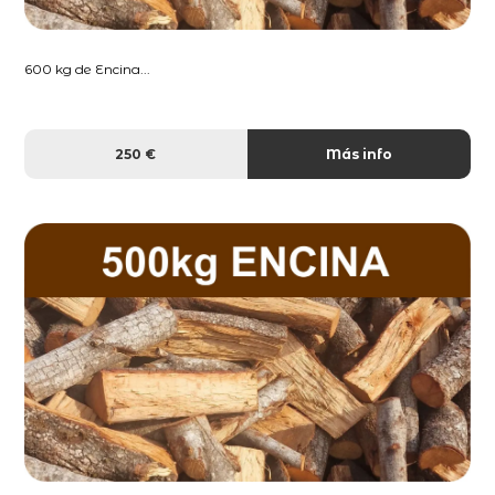
600 kg de Encina...
250 €
Más info