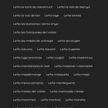
Leña la torre de claramunt
Leña la vall de bianya
Leña la vall de boí
Leña lage
Leña lanoia
Leña les avellanes i santa linya
Leña les franqueses del vallès
Leña les masies de voltregà
Leña les oluges
Leña llacuna
Leña llavorsí
Leña llusanés
Leña lugo provincia
Leña lurgell
Leña madrid sur
Leña manzanares el real
Leña masarac i vilarnadal
Leña masdenverge
Leña masquefa
Leña masó
Leña meira comarca
Leña menàrguens
Leña mollet del vallès
Leña montcada i reixac
Leña montmell
Leña montral
Leña moraña