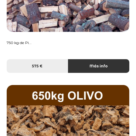
750 kg de Pi...
575 €
Más info