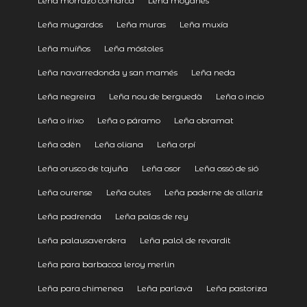
Leña morrazo comarca
Leña moyanés
Leña mugardos
Leña muras
Leña muxía
Leña muíños
Leña móstoles
Leña navarredonda y san mamés
Leña neda
Leña negreira
Leña nou de berguedà
Leña o incio
Leña o irixo
Leña o páramo
Leña obramat
Leña odèn
Leña oliana
Leña orpí
Leña orusco de tajuña
Leña osor
Leña ossó de sió
Leña ourense
Leña outes
Leña paderne de allariz
Leña padrenda
Leña palas de rey
Leña palausaverdera
Leña palol de revardit
Leña para barbacoa leroy merlin
Leña para chimenea
Leña parlavà
Leña pastoriza