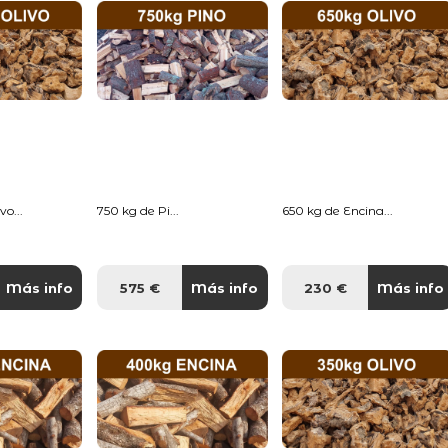
o...
750 kg de Pi...
650 kg de Encina...
Más info
575 €
Más info
230 €
Más info