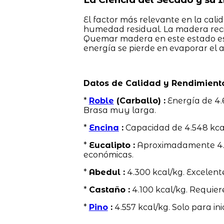
El factor más relevante en la cali
humedad residual. La madera rec
Quemar madera en este estado es 
energía se pierde en evaporar el 
Datos de Calidad y Rendimient
*
Roble
(Carballo) :
Energía de 4.
Brasa muy larga.
*
Encina
:
Capacidad de 4.548 kcal
*
Eucalipto :
Aproximadamente 4.58
económicas.
*
Abedul :
4.300 kcal/kg. Excelent
*
Castaño :
4.100 kcal/kg. Requier
*
Pino
:
4.557 kcal/kg. Solo para ini