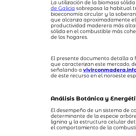
La utilización de la biomasa sóli
de Galicia
sobrepasa la habitual tr
bioeconomía circular y la soberaní
que alcanza aproximadamente el 5
productividad maderera más altas
sólida en el combustible más coher
de los hogares.
El presente documento detalla a f
que caracterizan este mercado, d
señalando a
vivirconmadera.inf
de este recurso en el noroeste esp
Análisis Botánica y Energét
El desempeño de un sistema de c
determinante de la especie arbóre
lignina y la estructura celular de
el comportamiento de la combustió