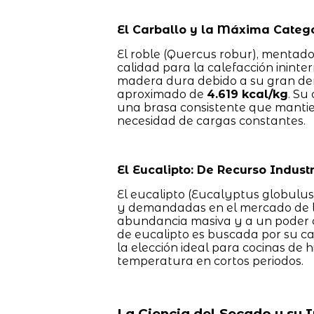
El Carballo y la Máxima Catego
El roble (Quercus robur), mentad
calidad para la calefacción inint
madera dura debido a su gran dens
aproximado de
4.619 kcal/kg
. Su
una brasa consistente que mantie
necesidad de cargas constantes.
El Eucalipto: De Recurso Indust
El eucalipto (Eucalyptus globulus
y demandadas en el mercado de la
abundancia masiva y a un poder ca
de eucalipto es buscada por su ca
la elección ideal para cocinas de 
temperatura en cortos periodos.
La Ciencia del Secado y su