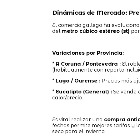
Dinámicas de Mercado: Prec
El comercio gallego ha evolucionad
del
metro cúbico estéreo (st)
par
Variaciones por Provincia:
*
A Coruña / Pontevedra :
El robl
(habitualmente con reparto inclui
*
Lugo / Ourense :
Precios más aj
*
Eucalipto (General) :
Se vende 
calor/precio.
Es vital realizar una
compra anti
fechas permite mejores tarifas y 
seco para el invierno.