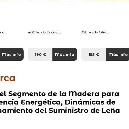
na...
400 kg de Encina...
350 kg de Olivo...
Más info
190 €
Más info
155 €
Más info
rca
 del Segmento de la Madera para
ciencia Energética, Dinámicas de
amiento del Suministro de Leña