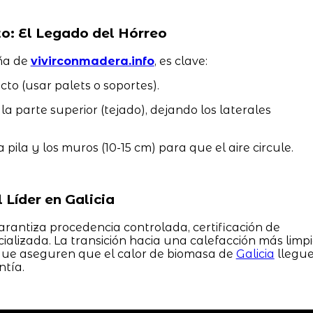
o: El Legado del Hórreo
eña de
vivirconmadera.info
, es clave:
cto (usar palets o soportes).
a parte superior (tejado), dejando los laterales
 pila y los muros (10-15 cm) para que el aire circule.
 Líder en Galicia
rantiza procedencia controlada, certificación de
alizada. La transición hacia una calefacción más limp
que aseguren que el calor de biomasa de
Galicia
llegu
tía.