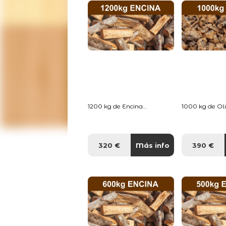
1200 kg de Encina...
1000 kg de Oliv
320 €
Más info
390 €