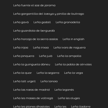
Leña fuente el saz de jarama
Leña gargantilla del lozoya y pinilla de buitrago
Leña gavà
Leña godall
Leña granadella
Leña guardiola de berguedà
Leña horcajo de la sierra aoslos
Leña in english
Leña irijoa
Leña irixoa
Leña ivars de noguera
Leña jonquera
Leña juià
Leña la ampolla
Leña la guingueta dàneu
Leña la pobla de cérvoles
Leña la quar
Leña la segarra
Leña la vega
Leña lalt urgell
Leña lanoia
Leña las rozas de madrid
Leña leganés
Leña les masies de voltregà
Leña les oluges
Leña les planes dhostoles
Leña les
Leña lladorre