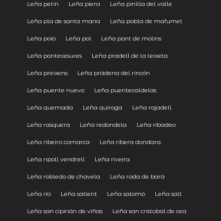
Leña petín
Leña piera
Leña pinilla del valle
Leña pla de santa maria
Leña pobla de mafumet
Leña poio
Leña pol
Leña pont de molins
Leña pontecesures
Leña pradell de la teixeta
Leña preixens
Leña prádena del rincón
Leña puente nuevo
Leña puentecaldelas
Leña quemada
Leña quiroga
Leña rajadell
Leña rasquera
Leña redondela
Leña ribadeo
Leña ribeiro comarca
Leña ribera dondara
Leña ripoll vendrell
Leña riveira
Leña robledo de chavela
Leña roda de barà
Leña río
Leña sallent
Leña salomó
Leña salt
Leña san cipirián de viñas
Leña san cristobal de cea