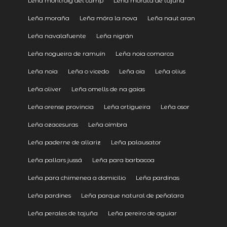
Leña montroig del camp
Leña morata de tajuña
Leña moraña
Leña móra la nova
Leña naut aran
Leña navalafuente
Leña nigrán
Leña nogueira de ramuín
Leña noia comarca
Leña noia
Leña o vicedo
Leña oia
Leña olius
Leña oliver
Leña omells de na gaias
Leña orense provincia
Leña ortigueira
Leña osor
Leña ozacesuras
Leña oímbra
Leña paderne de allariz
Leña palausator
Leña pallars jussá
Leña para barbacoa
Leña para chimenea a domicilio
Leña pardinas
Leña pardines
Leña parque natural de peñalara
Leña perales de tajuña
Leña pereiro de aguiar