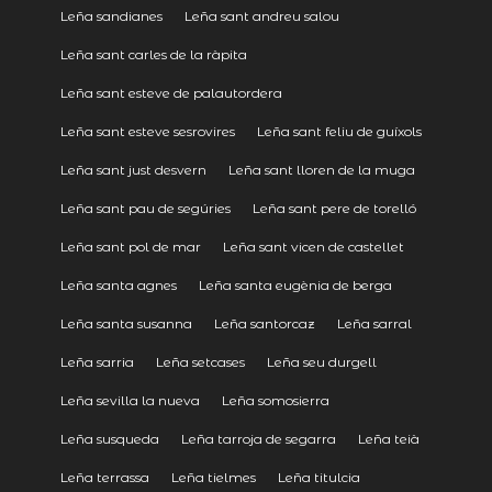
Leña sandianes
Leña sant andreu salou
Leña sant carles de la ràpita
Leña sant esteve de palautordera
Leña sant esteve sesrovires
Leña sant feliu de guíxols
Leña sant just desvern
Leña sant lloren de la muga
Leña sant pau de segúries
Leña sant pere de torelló
Leña sant pol de mar
Leña sant vicen de castellet
Leña santa agnes
Leña santa eugènia de berga
Leña santa susanna
Leña santorcaz
Leña sarral
Leña sarria
Leña setcases
Leña seu durgell
Leña sevilla la nueva
Leña somosierra
Leña susqueda
Leña tarroja de segarra
Leña teià
Leña terrassa
Leña tielmes
Leña titulcia