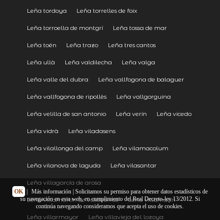
Leña tordoya
Leña torrelles de foix
Leña torroella de montgrí
Leña tossa de mar
Leña toén
Leña trazo
Leña tres cantos
Leña ullà
Leña valdilecha
Leña valga
Leña valle del dubra
Leña vallfogona de balaguer
Leña vallfogona de ripollès
Leña vallgorguina
Leña velilla de san antonio
Leña verín
Leña vicedo
Leña vidrà
Leña viladasens
Leña vilallonga del camp
Leña vilamacolum
Leña vilanova de laguda
Leña vilasantar
Leña villagarcía de arosa
OK
|
Más información
| Solicitamos su permiso para obtener datos estadísticos de
su navegación en esta web, en cumplimiento del Real Decreto-ley 13/2012. Si
Leña villamartín de valdeorras
Leña villamarín
continúa navegando consideramos que acepta el uso de cookies.
Leña villarmayor
Leña villavieja del lozoya