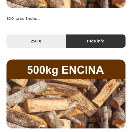
600 kg de Encina...
250 €
Más info