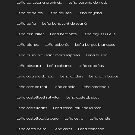
Leña barcelona provincia
Leña baronia de rialb
Leña barreiros
Leña bausen
Leña bayona
Leña baña
Leña benavent de segrià
Leña benifallet
Leña betanzos
Leña bigues i riells
Leña blanes
Leña boborás
Leña borges blanques
Leña brunyola i sant martí sapresa
Leña buena
Leña bàscara
Leña cabanas
Leña cabañas
Leña cabrera danoia
Leña calders
Leña cambados
Leña campo real
Leña capela
Leña cardedeu
Leña castellbell i el vilar
Leña castellbisbal
Leña castelldans
Leña castellfollit de la roca
Leña castellplatja daro
Leña celrà
Leña cenlle
Leña cerca de mi
Leña cercs
Leña chinchón