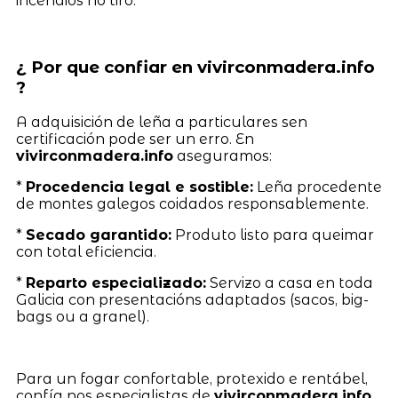
incendios no tiro.
¿ Por que confiar en vivirconmadera.info
?
A adquisición de leña a particulares sen
certificación pode ser un erro. En
vivirconmadera.info
aseguramos:
*
Procedencia legal e sostible:
Leña procedente
de montes galegos coidados responsablemente.
*
Secado garantido:
Produto listo para queimar
con total eficiencia.
*
Reparto especializado:
Servizo a casa en toda
Galicia con presentacións adaptados (sacos, big-
bags ou a granel).
Para un fogar confortable, protexido e rentábel,
confía nos especialistas de
vivirconmadera.info
,