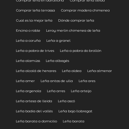
Comprar leña en barcelona
Comprar leña lleida
Comprar leña terrassa
Comprar madera chimenea
Cual es la mejor leña
Dónde comprar leña
Encina o roble
Leroy merlin chimenea de leña
Leña a coruña
Leña a granel
Leña a pobra de trives
Leña a pobra do brollón
Leña alamúss
Leña albagés
Leña alcalá de henares
Leña aldea
Leña almenar
Leña amer
Leña antas de ulla
Leña ares
Leña argenola
Leña arres
Leña arteijo
Leña artesa de lleida
Leña ascó
Leña badia del vallès
Leña bajo llobregat
Leña barata a domicilio
Leña barata