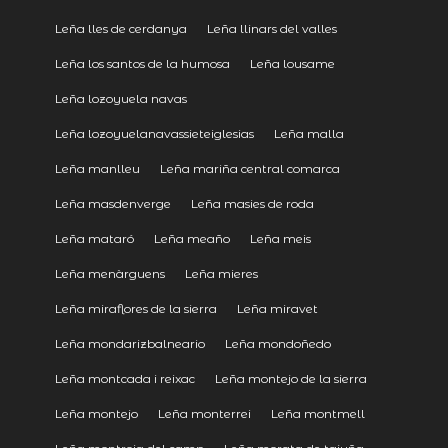
Leña lles de cerdanya
Leña llinars del valles
Leña los santos de la humosa
Leña lousame
Leña lozoyuela navas
Leña lozoyuelanavassieteiglesias
Leña malla
Leña manlleu
Leña mariña central comarca
Leña masdenverge
Leña masies de roda
Leña mataró
Leña meaño
Leña meis
Leña menàrguens
Leña mieres
Leña miraflores de la sierra
Leña miravet
Leña mondarizbalneario
Leña mondoñedo
Leña montcada i reixac
Leña montejo de la sierra
Leña montejo
Leña monterrei
Leña montmell