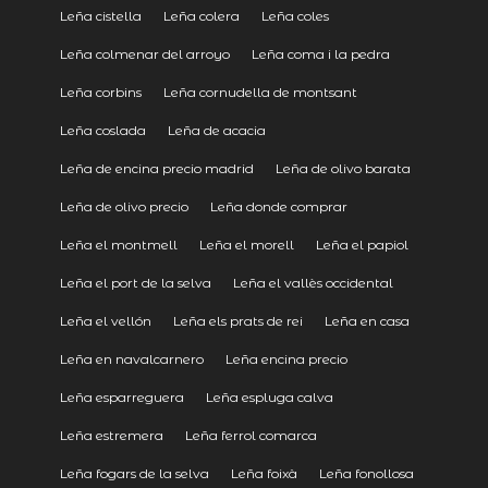
Leña cistella
Leña colera
Leña coles
Leña colmenar del arroyo
Leña coma i la pedra
Leña corbins
Leña cornudella de montsant
Leña coslada
Leña de acacia
Leña de encina precio madrid
Leña de olivo barata
Leña de olivo precio
Leña donde comprar
Leña el montmell
Leña el morell
Leña el papiol
Leña el port de la selva
Leña el vallès occidental
Leña el vellón
Leña els prats de rei
Leña en casa
Leña en navalcarnero
Leña encina precio
Leña esparreguera
Leña espluga calva
Leña estremera
Leña ferrol comarca
Leña fogars de la selva
Leña foixà
Leña fonollosa