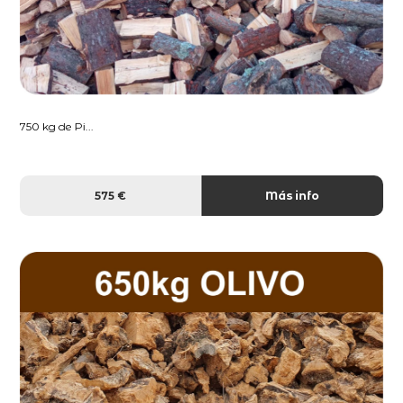
750 kg de Pi...
575 €
Más info