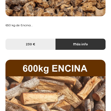
650 kg de Encina...
230 €
Más info