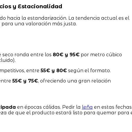
ios y Estacionalidad
o hacia la estandarización. La tendencia actual es el
)
para una valoración más justa.
e seco ronda entre los
80€ y 95€
por metro cúbico
luido).
mpetitivos, entre
55€ y 80€
según el formato.
entre
55€ y 75€
, ofreciendo una gran relación
cipada
en épocas cálidas. Pedir la
leña
en estas fechas
eza de que el producto estará listo para quemar para 