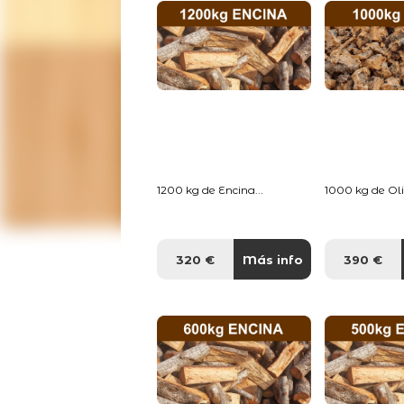
1200 kg de Encina...
1000 kg de Oliv
320 €
Más info
390 €