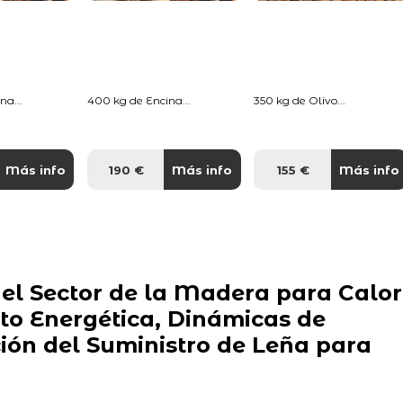
na...
400 kg de Encina...
350 kg de Olivo...
Más info
190 €
Más info
155 €
Más info
del Sector de la Madera para Calor
to Energética, Dinámicas de
ón del Suministro de Leña para