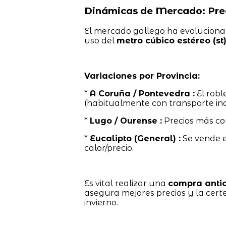
Dinámicas de Mercado: Prec
El mercado gallego ha evolucionad
uso del
metro cúbico estéreo (st
Variaciones por Provincia:
*
A Coruña / Pontevedra :
El robl
(habitualmente con transporte inc
*
Lugo / Ourense :
Precios más co
*
Eucalipto (General) :
Se vende 
calor/precio.
Es vital realizar una
compra anti
asegura mejores precios y la cert
invierno.