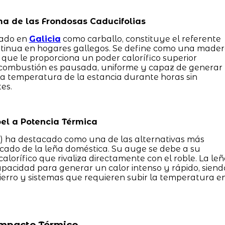
ma de las Frondosas Caducifolias
nado en
Galicia
como carballo, constituye el referente
ontinua en hogares gallegos. Se define como una made
 que le proporciona un poder calorífico superior
 combustión es pausada, uniforme y capaz de generar
a temperatura de la estancia durante horas sin
es.
el a Potencia Térmica
s) ha destacado como una de las alternativas más
ado de la leña doméstica. Su auge se debe a su
lorífico que rivaliza directamente con el roble. La le
apacidad para generar un calor intenso y rápido, siend
hierro y sistemas que requieren subir la temperatura e
Impacto Térmico