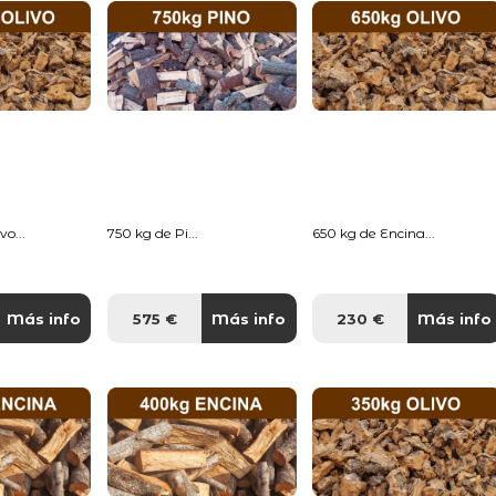
o...
750 kg de Pi...
650 kg de Encina...
Más info
575 €
Más info
230 €
Más info