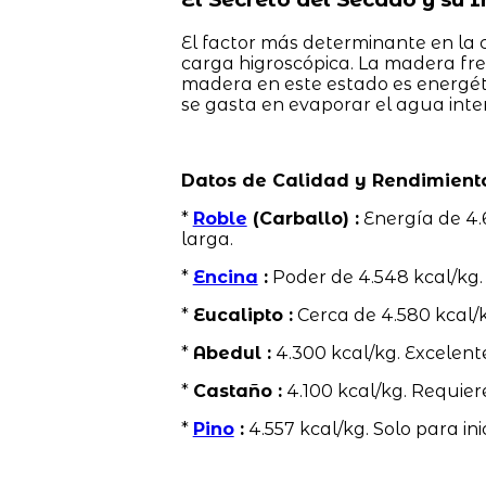
El factor más determinante en la 
carga higroscópica. La madera f
madera en este estado es energéti
se gasta en evaporar el agua inter
Datos de Calidad y Rendimient
*
Roble
(Carballo) :
Energía de 4.
larga.
*
Encina
:
Poder de 4.548 kcal/kg
*
Eucalipto :
Cerca de 4.580 kcal/k
*
Abedul :
4.300 kcal/kg. Excelent
*
Castaño :
4.100 kcal/kg. Requier
*
Pino
:
4.557 kcal/kg. Solo para ini