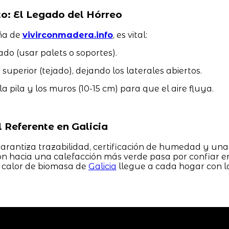
o: El Legado del Hórreo
eña de
vivirconmadera.info
, es vital:
ado (usar palets o soportes).
 superior (tejado), dejando los laterales abiertos.
a pila y los muros (10-15 cm) para que el aire fluya.
 Referente en Galicia
arantiza trazabilidad, certificación de humedad y una
ión hacia una calefacción más verde pasa por confiar e
 calor de biomasa de
Galicia
llegue a cada hogar con l