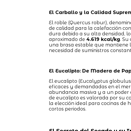
El Carballo y la Calidad Supre
El roble (Quercus robur), denomi
de calidad para la calefacción c
dura debido a su alta densidad, lo
aproximado de
4.619 kcal/kg
. Su
una brasa estable que mantiene l
necesidad de suministros constant
El Eucalipto: De Madera de Pap
El eucalipto (Eucalyptus globulu
eficaces y demandadas en el merc
abundancia masiva y a un poder ca
de eucalipto es valorada por su c
la elección ideal para cocinas de 
cortos periodos.
El Secreto del Secado y su 