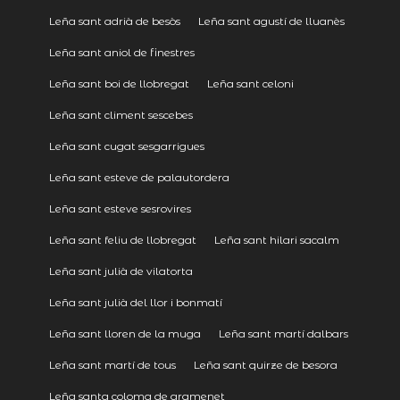
Leña sant adrià de besòs
Leña sant agustí de lluanès
Leña sant aniol de finestres
Leña sant boi de llobregat
Leña sant celoni
Leña sant climent sescebes
Leña sant cugat sesgarrigues
Leña sant esteve de palautordera
Leña sant esteve sesrovires
Leña sant feliu de llobregat
Leña sant hilari sacalm
Leña sant julià de vilatorta
Leña sant julià del llor i bonmatí
Leña sant lloren de la muga
Leña sant martí dalbars
Leña sant martí de tous
Leña sant quirze de besora
Leña santa coloma de gramenet