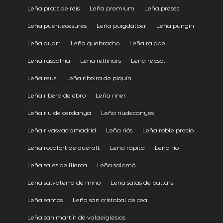
Leña prats de reis
Leña premium
Leña preses
Leña puentecesures
Leña puigdàlber
Leña pungín
Leña quart
Leña quebracho
Leña rajadell
Leña rascafría
Leña rellinars
Leña repsol
Leña reus
Leña ribeira de piquín
Leña ribera de ebro
Leña riner
Leña riu de cerdanya
Leña riudecanyes
Leña rivasvaciamadrid
Leña riós
Leña roble precio
Leña rocafort de queralt
Leña ràpita
Leña río
Leña sales de llierca
Leña salomó
Leña salvaterra de miño
Leña salàs de pallars
Leña samos
Leña san cristobal de cea
Leña san martín de valdeiglesias