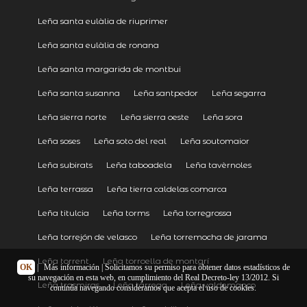
Leña santa eulàlia de riuprimer
Leña santa eulàlia de ronana
Leña santa margarida de montbui
Leña santa susanna
Leña santpedor
Leña segarra
Leña sierra norte
Leña sierra oeste
Leña sora
Leña soses
Leña soto del real
Leña soutomaior
Leña subirats
Leña taboadela
Leña tavèrnoles
Leña terrassa
Leña tierra caldelas comarca
Leña titulcia
Leña torms
Leña torregrossa
Leña torrejón de velasco
Leña torremocha de jarama
Leña torrent
Leña torroella de montgrí
OK
|
Más información
| Solicitamos su permiso para obtener datos estadísticos de
su navegación en esta web, en cumplimiento del Real Decreto-ley 13/2012. Si
Leña trasmiras
Leña tàrrega
Leña valdemanco
continúa navegando consideramos que acepta el uso de cookies.