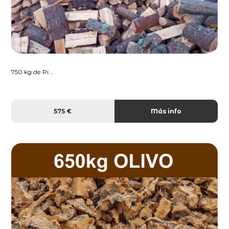
750 kg de Pi...
575 €
Más info