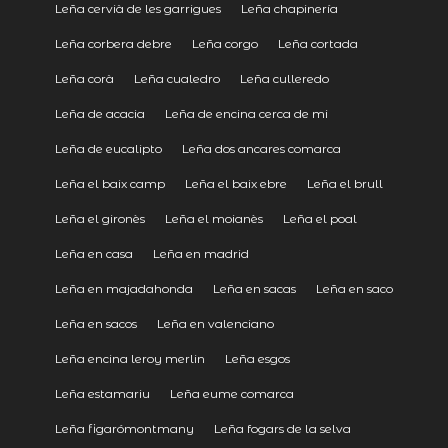
Leña cervià de les garrigues
Leña chapinería
Leña corbera debre
Leña corgo
Leña cortada
Leña corà
Leña cualedro
Leña culleredo
Leña de acacia
Leña de encina cerca de mi
Leña de eucalipto
Leña dos ancares comarca
Leña el baix camp
Leña el baix ebre
Leña el brull
Leña el gironès
Leña el moianès
Leña el poal
Leña en casa
Leña en madrid
Leña en majadahonda
Leña en sacas
Leña en saco
Leña en sacos
Leña en valenciano
Leña encina leroy merlin
Leña esgos
Leña estamariu
Leña eume comarca
Leña figarómontmany
Leña fogars de la selva