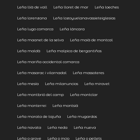
Leña llià de vall
Leña lloret de mar
Leña loeches
Leña lorenzana
Leña lozoyuelanavassieteiglesias
Leña lugo comarca
Leña láncara
Leña maanet de la selva
Leña maià de montcal
Leña maldà
Leña malpica de bergantiños
Leña mariña occidental comarca
Leña masarac i vilarnadal
Leña massoteres
Leña mesía
Leña milanuncios
Leña miravet
Leña montbrió del camp
Leña montclar
Leña monterrei
Leña montsiá
Leña morata de tajuña
Leña mugardos
Leña navata
Leña neda
Leña nueva
Leña o grove
Leña o incio
Leña o pellets