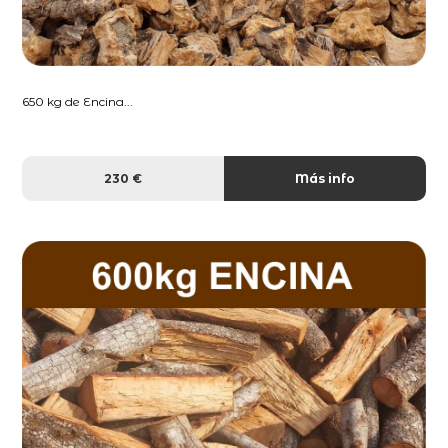
650 kg de Encina...
230 €
Más info