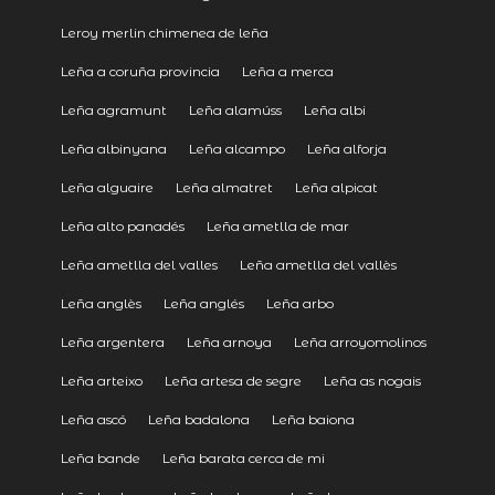
Leroy merlin chimenea de leña
Leña a coruña provincia
Leña a merca
Leña agramunt
Leña alamúss
Leña albi
Leña albinyana
Leña alcampo
Leña alforja
Leña alguaire
Leña almatret
Leña alpicat
Leña alto panadés
Leña ametlla de mar
Leña ametlla del valles
Leña ametlla del vallès
Leña anglès
Leña anglés
Leña arbo
Leña argentera
Leña arnoya
Leña arroyomolinos
Leña arteixo
Leña artesa de segre
Leña as nogais
Leña ascó
Leña badalona
Leña baiona
Leña bande
Leña barata cerca de mi