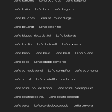
Leña barbens
Leña bauhaus
Leña bayona
Leña baña
Leña bcn
Leña begonte
Leña belianes
Leña bellmunt durgell
Leña bellprat
Leña betanzos
Leña bigues i riells del fai
Leña boborás
Leña bordils
Leña botarell
Leña bovera
Leña brión
Leña bruc
Leña brull
Leña buena
Leña cabó
Leña caldas comarca
Leña campdevànol
Leña campiña
Leña capmany
Leña carral
Leña castellfollit de la roca
Leña castellnou de seana
Leña castelló dempúries
Leña castrelo do val
Leña castro caldelas
Leña cercs
Leña cerdedocotobade
Leña cervera