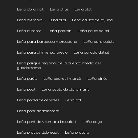
Leña obramat
Leña olius
Leña olot
Leña olèrdola
Leña orpí
Leña orusco de tajuña
Leña ourense
Leña padrón
Leña palas de rei
Leña para barbacoa mercadona
Leña para calots
Leña para chimenea precio
Leña parada del sil
Leña parque regional de la cuenca media del
guadarrama
Leña paüls
Leña pedret i marzà
Leña pinós
Leña poal
Leña pobla de claramunt
Leña pobla de cérvoles
Leña pol
Leña pont darmentera
Leña pont de vilomara i rocafort
Leña poyo
Leña prat de llobregat
Leña pratdip