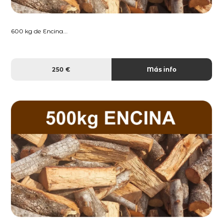
600 kg de Encina...
250 €
Más info