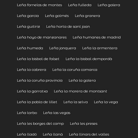
Leña fornelos de montes
Leña fulleda
Leña galera
Leña garcia
Leña golmés
Leña granera
Leña guitiriz
Leña horta de sant joan
Leña hoyo de manzanares
Leña humanes de madrid
Leña humeda
Leña jonquera
Leña la armentera
Leña la bisbal de falset
Leña la bisbal dempordà
Leña la cabrera
Leña la coruña comarca
Leña la coruña provincia
Leña la galera
Leña la garrotxa
Leña la morera de montsant
Leña la pobla de lillet
Leña la selva
Leña la vega
Leña larbo
Leña las vegas
Leña les borges del camp
Leña les preses
Leña lladó
Leña llanà
Leña llinars del valles