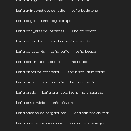
Leña arnoya
Leña arres
Leña arteixo
Leña avinyonet del penedès
Leña badalona
Leña bagà
Leña bajo campo
Leña banyeres del penedès
Leña barbacoa
Leña barbadás
Leña barberà del vallès
Leña barcelonés
Leña baña
Leña beade
Leña bellmunt del priorat
Leña beuda
Leña bisbal de montsant
Leña bisbal dempordà
Leña biure
Leña boborás
Leña borredà
Leña breda
Leña brunyola i sant martí sapresa
Leña bustarviejo
Leña bàscara
Leña cabana de bergantiños
Leña cabrera de mar
Leña cadalso de los vidrios
Leña caldas de reyes