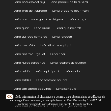
Leña pozuelo del rey
Leña pradell de la teixeta
Leña prat de llobregat
Leña prádena del rincón
Leña puentes de garcía rodríguez
Leña pungín
Leña quar
Leña quart
Leña que no arde
Leña quiroga comarca
Leña rajadell
Leña rascafría
Leña ribeira de piquín
Leña ribera durgellet
Leña riner
Leña riu de cerdanya
Leña rocafort de queralt
Leña rubiá
Leña rupit i pruit
Leña sada
Leña saldes
Leña salàs de pallars
Leña san cibrao das viñas
Leña sanaüja
OK
|
Más información
| Solicitamos su permiso para obtener datos estadísticos de
Leña sant boi de llobregat
Leña sant celoni
su navegación en esta web, en cumplimiento del Real Decreto-ley 13/2012. Si
continúa navegando consideramos que acepta el uso de cookies.
Leña sant jordi desvalls
Leña sant just desvern