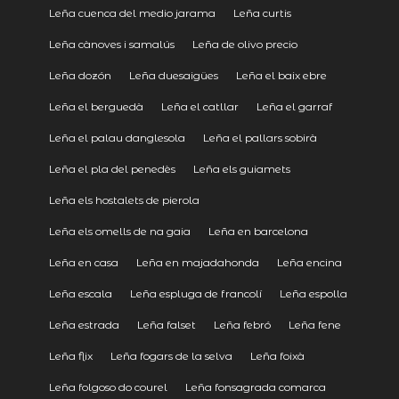
Leña cuenca del medio jarama
Leña curtis
Leña cànoves i samalús
Leña de olivo precio
Leña dozón
Leña duesaigües
Leña el baix ebre
Leña el berguedà
Leña el catllar
Leña el garraf
Leña el palau danglesola
Leña el pallars sobirà
Leña el pla del penedès
Leña els guiamets
Leña els hostalets de pierola
Leña els omells de na gaia
Leña en barcelona
Leña en casa
Leña en majadahonda
Leña encina
Leña escala
Leña espluga de francolí
Leña espolla
Leña estrada
Leña falset
Leña febró
Leña fene
Leña flix
Leña fogars de la selva
Leña foixà
Leña folgoso do courel
Leña fonsagrada comarca