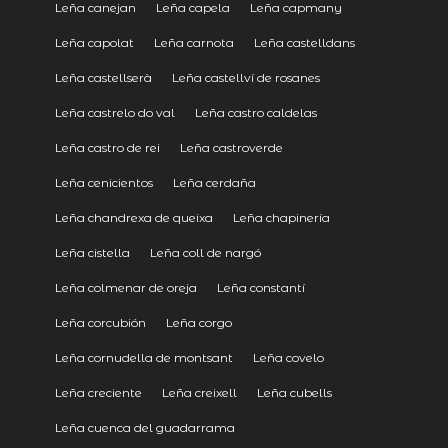
Leña canejan
Leña capela
Leña capmany
Leña capolat
Leña carnota
Leña castelldans
Leña castellserà
Leña castellví de rosanes
Leña castrelo do val
Leña castro caldelas
Leña castro de rei
Leña castroverde
Leña cenicientos
Leña cerdaña
Leña chandrexa de queixa
Leña chapinería
Leña cistella
Leña coll de nargó
Leña colmenar de oreja
Leña constantí
Leña corcubión
Leña corgo
Leña cornudella de montsant
Leña covelo
Leña creciente
Leña creixell
Leña cubells
Leña cuenca del guadarrama