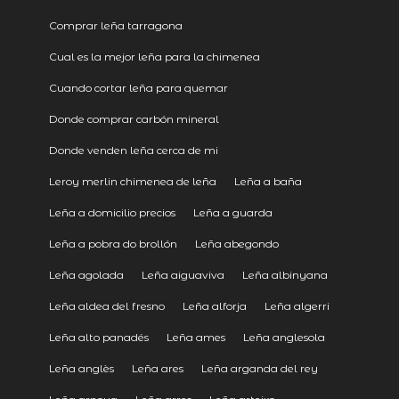
Comprar leña tarragona
Cual es la mejor leña para la chimenea
Cuando cortar leña para quemar
Donde comprar carbón mineral
Donde venden leña cerca de mi
Leroy merlin chimenea de leña
Leña a baña
Leña a domicilio precios
Leña a guarda
Leña a pobra do brollón
Leña abegondo
Leña agolada
Leña aiguaviva
Leña albinyana
Leña aldea del fresno
Leña alforja
Leña algerri
Leña alto panadés
Leña ames
Leña anglesola
Leña anglès
Leña ares
Leña arganda del rey