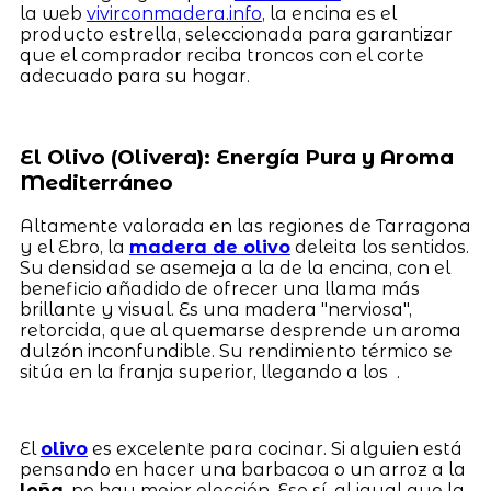
la web
vivirconmadera.info
, la encina es el
producto estrella, seleccionada para garantizar
que el comprador reciba troncos con el corte
adecuado para su hogar.
El Olivo (Olivera): Energía Pura y Aroma
Mediterráneo
Altamente valorada en las regiones de Tarragona
y el Ebro, la
madera de olivo
deleita los sentidos.
Su densidad se asemeja a la de la encina, con el
beneficio añadido de ofrecer una llama más
brillante y visual. Es una madera "nerviosa",
retorcida, que al quemarse desprende un aroma
dulzón inconfundible. Su rendimiento térmico se
sitúa en la franja superior, llegando a los .
El
olivo
es excelente para cocinar. Si alguien está
pensando en hacer una barbacoa o un arroz a la
leña
, no hay mejor elección. Eso sí, al igual que la