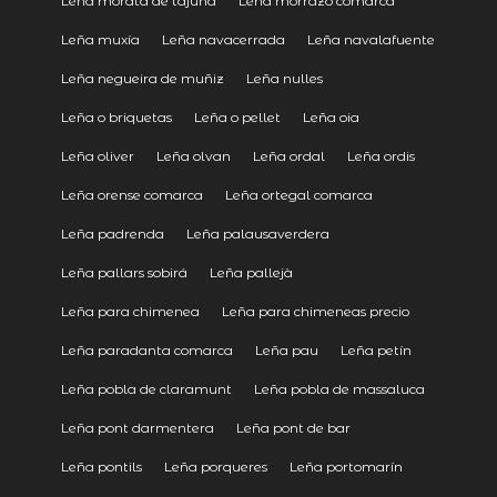
Leña morata de tajuña
Leña morrazo comarca
Leña muxía
Leña navacerrada
Leña navalafuente
Leña negueira de muñiz
Leña nulles
Leña o briquetas
Leña o pellet
Leña oia
Leña oliver
Leña olvan
Leña ordal
Leña ordis
Leña orense comarca
Leña ortegal comarca
Leña padrenda
Leña palausaverdera
Leña pallars sobirá
Leña pallejà
Leña para chimenea
Leña para chimeneas precio
Leña paradanta comarca
Leña pau
Leña petín
Leña pobla de claramunt
Leña pobla de massaluca
Leña pont darmentera
Leña pont de bar
Leña pontils
Leña porqueres
Leña portomarín