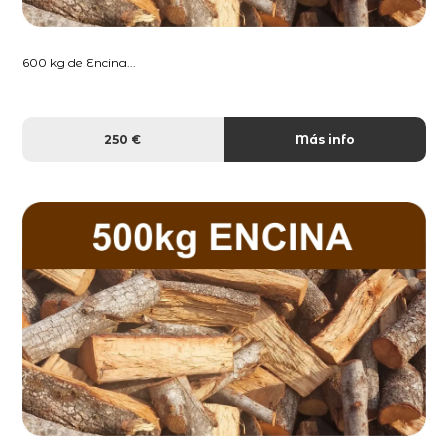
600 kg de Encina...
250 €
Más info