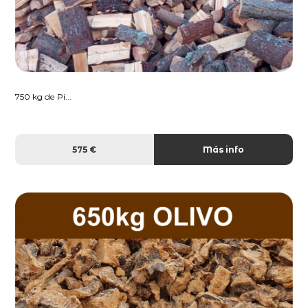
750 kg de Pi...
575 €
Más info