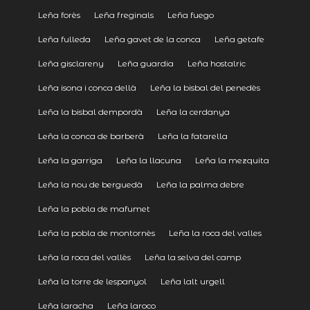
Leña forès
Leña freginals
Leña fuego
Leña fulleda
Leña gavet de la conca
Leña getafe
Leña gisclareny
Leña guardia
Leña hostalric
Leña isona i conca dellà
Leña la bisbal del penedès
Leña la bisbal dempordà
Leña la cerdanya
Leña la conca de barberà
Leña la fatarella
Leña la garriga
Leña la llacuna
Leña la mezquita
Leña la nou de berguedà
Leña la palma debre
Leña la pobla de mafumet
Leña la pobla de montornès
Leña la roca del valles
Leña la roca del vallès
Leña la selva del camp
Leña la torre de lespanyol
Leña lalt urgell
Leña laracha
Leña laroco