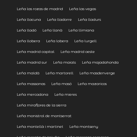
Leña las rozas de madrid
Leña las vegas
Leña llacuna
Leña lladorre
Leña lladurs
Leña lladó
Leña llanà
Leña llimiana
Leña llobera
Leña lobera
Leña lurgell
Leña madrid capital
Leña madrid oeste
Leña madrid sur
Leña maials
Leña majadahonda
Leña maldà
Leña martorell
Leña masdenverge
Leña massanas
Leña masó
Leña mazaricos
Leña mercadona
Leña mieres
Leña miraflores de la sierra
Leña monistrol de montserrat
Leña montellà i martinet
Leña montseny