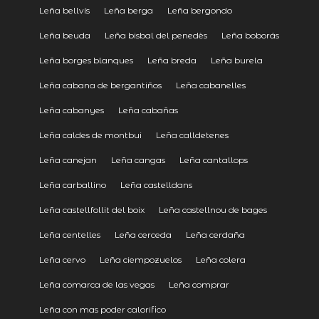
Leña bellvís
Leña berga
Leña bergondo
Leña beuda
Leña bisbal del penedès
Leña boborás
Leña borges blanques
Leña breda
Leña burela
Leña cabana de bergantiños
Leña cabanelles
Leña cabanyes
Leña cabañas
Leña caldes de montbui
Leña calldetenes
Leña canejan
Leña cangas
Leña cantallops
Leña carballino
Leña castelldans
Leña castellfollit del boix
Leña castellnou de bages
Leña centelles
Leña cerceda
Leña cerdaña
Leña cervo
Leña ciempozuelos
Leña colera
Leña comarca de las vegas
Leña comprar
Leña con mas poder calorifico