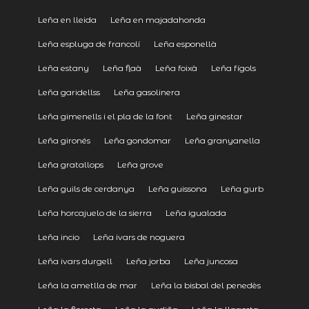
Leña en lleida
Leña en majadahonda
Leña espluga de francolí
Leña esponellà
Leña estany
Leña flaà
Leña foixà
Leña fígols
Leña garidellss
Leña gasolinera
Leña gimenells i el pla de la font
Leña ginestar
Leña gironés
Leña gondomar
Leña granyanella
Leña gratallops
Leña grove
Leña guils de cerdanya
Leña guissona
Leña gurb
Leña horcajuelo de la sierra
Leña igualada
Leña incio
Leña ivars de noguera
Leña ivars durgell
Leña jorba
Leña juncosa
Leña la ametlla de mar
Leña la bisbal del penedès