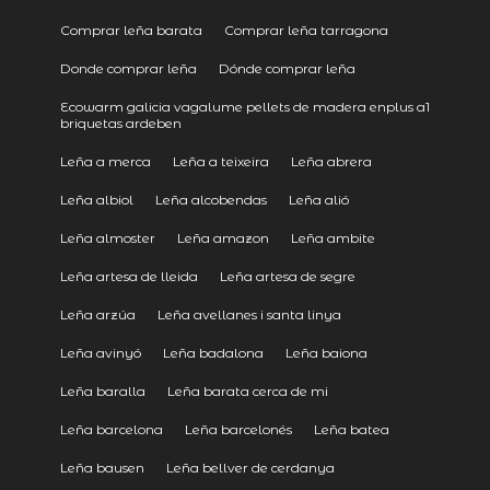
Comprar leña barata
Comprar leña tarragona
Donde comprar leña
Dónde comprar leña
Ecowarm galicia vagalume pellets de madera enplus a1
briquetas ardeben
Leña a merca
Leña a teixeira
Leña abrera
Leña albiol
Leña alcobendas
Leña alió
Leña almoster
Leña amazon
Leña ambite
Leña artesa de lleida
Leña artesa de segre
Leña arzúa
Leña avellanes i santa linya
Leña avinyó
Leña badalona
Leña baiona
Leña baralla
Leña barata cerca de mi
Leña barcelona
Leña barcelonés
Leña batea
Leña bausen
Leña bellver de cerdanya