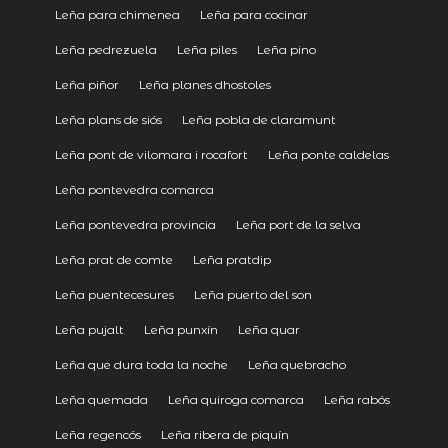
Leña para chimenea
Leña para cocinar
Leña pedrezuela
Leña piles
Leña pino
Leña piñor
Leña planes dhostoles
Leña plans de siós
Leña pobla de claramunt
Leña pont de vilomara i rocafort
Leña ponte caldelas
Leña pontevedra comarca
Leña pontevedra provincia
Leña port de la selva
Leña prat de comte
Leña pratdip
Leña puentecesures
Leña puerto del son
Leña pujalt
Leña punxín
Leña quar
Leña que dura toda la noche
Leña quebracho
Leña quemada
Leña quiroga comarca
Leña rabós
Leña regencós
Leña ribera de piquín