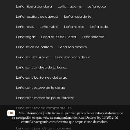
Leña ribera dondara
Leña riudoms
Leña roble
Leña rocafort de queralt
Leña roda de ter
Leña rosal
Leña rubió
Leña ràpita
Leña sada
Leña sagàs
Leña sales de llierca
Leña salomó
Leña salàs de pallars
Leña san amaro
Leña san saturnino
Leña san xoán de río
Leña sant andreu de la barca
Leña sant bartomeu del grau
Leña sant esteve de la sarga
Leña sant esteve de palautordera
Leña sant fost de campsentelles
OK
|
Más información
| Solicitamos su permiso para obtener datos estadísticos de
su navegación en esta web, en cumplimiento del Real Decreto-ley 13/2012. Si
Leña sant hipòlit de voltregà
continúa navegando consideramos que acepta el uso de cookies.
Leña sant joan de les abadesses