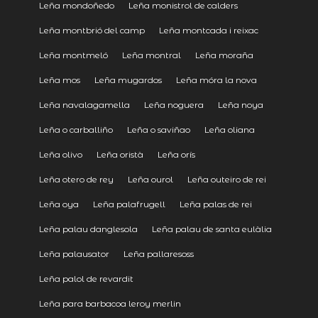
Leña mondoñedo
Leña monistrol de calders
Leña montbrió del camp
Leña montcada i reixac
Leña montmeló
Leña montral
Leña moraña
Leña mos
Leña mugardos
Leña móra la nova
Leña navalagamella
Leña noguera
Leña noya
Leña o carballiño
Leña o saviñao
Leña oliana
Leña olivo
Leña oristà
Leña orís
Leña otero de rey
Leña ourol
Leña outeiro de rei
Leña oya
Leña palafrugell
Leña palas de rei
Leña palau danglesola
Leña palau de santa eulàlia
Leña palausator
Leña pallaresoss
Leña palol de revardit
Leña para barbacoa leroy merlin