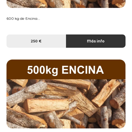
600 kg de Encina...
250 €
Más info