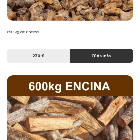
650 kg de Encina...
230 €
Más info