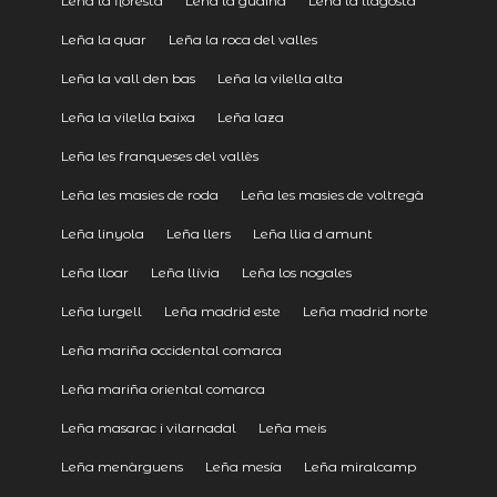
Leña la floresta
Leña la gudiña
Leña la llagosta
Leña la quar
Leña la roca del valles
Leña la vall den bas
Leña la vilella alta
Leña la vilella baixa
Leña laza
Leña les franqueses del vallès
Leña les masies de roda
Leña les masies de voltregà
Leña linyola
Leña llers
Leña llia d amunt
Leña lloar
Leña llívia
Leña los nogales
Leña lurgell
Leña madrid este
Leña madrid norte
Leña mariña occidental comarca
Leña mariña oriental comarca
Leña masarac i vilarnadal
Leña meis
Leña menàrguens
Leña mesía
Leña miralcamp