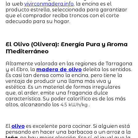
la web
vivirconmadera.info
, la encina es el
producto estrella, seleccionada para garantizar
que el comprador reciba troncos con el corte
adecuado para su hogar.
El Olivo (Olivera): Energía Pura y Aroma
Mediterráneo
Altamente valorada en las regiones de Tarragona
y el Ebro, la
madera de olivo
deleita los sentidos.
Es casi tan densa como la encina, pero tiene la
ventaja de producir una llama más viva y
estética. Es un material de formas irregulares
que, al arder, emite una fragancia dulce
característica. Su poder calorífico es de los más
altos, alcanzando los
.
4.5 kWh/kg
El
olivo
es excelente para cocinar. Si alguien está
pensando en hacer una barbacoa o un arroz a la
leña
, no hay mejor elección. Eso sí, al igual que la