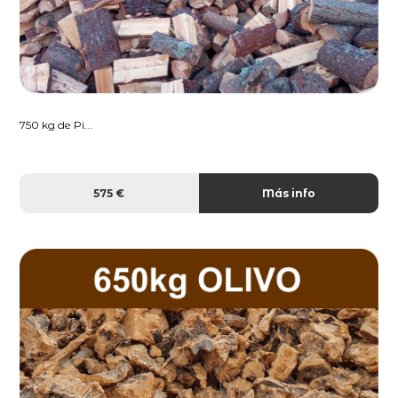
750 kg de Pi...
575 €
Más info