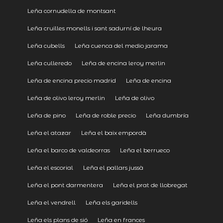
Leña cornudella de montsant
Leña cruïlles monells i sant sadurní de lheura
Leña cubells
Leña cuenca del medio jarama
Leña culleredo
Leña de encina leroy merlin
Leña de encina precio madrid
Leña de encina
Leña de olivo leroy merlin
Leña de olivo
Leña de pino
Leña de roble precio
Leña dumbría
Leña el atazar
Leña el baix empordà
Leña el barco de valdeorras
Leña el berrueco
Leña el escorial
Leña el pallars jussà
Leña el pont darmentera
Leña el prat de llobregat
Leña el vendrell
Leña els garidells
Leña els plans de sió
Leña en frances