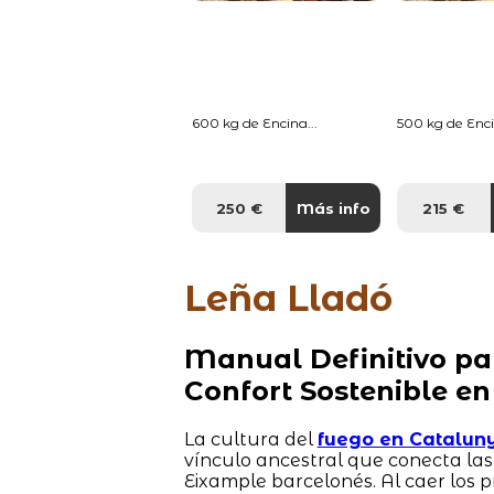
600 kg de Encina...
500 kg de Enci
250 €
Más info
215 €
Leña Lladó
Manual Definitivo pa
Confort Sostenible en
La cultura del
fuego en Catalun
vínculo ancestral que conecta la
Eixample barcelonés. Al caer los 