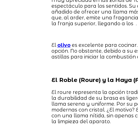
Muy apreciada en las zonas de Tar
espectáculo para los sentidos. Su 
añadido de ofrecer una llama más b
que, al arder, emite una fragancia
la franja superior, llegando a los .
El
olivo
es excelente para cocinar.
opción. No obstante, debido a su 
astillas para iniciar la combusti
El Roble (Roure) y la Haya (F
El roure representa la opción trad
la durabilidad de su brasa es lig
llama serena y uniforme. Por su pa
modernas con cristal. ¿El motivo?
con una llama nítida, sin apenas c
la limpieza del aparato.