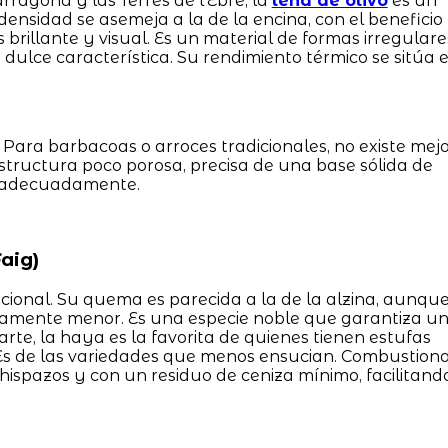
ragona y las Terres de l'Ebre, la
leña de olivo
es un
densidad se asemeja a la de la encina, con el beneficio
rillante y visual. Es un material de formas irregulare
 dulce característica. Su rendimiento térmico se sitúa 
 Para barbacoas o arroces tradicionales, no existe mej
estructura poco porosa, precisa de una base sólida de
ón adecuadamente.
aig)
icional. Su quema es parecida a la de la alzina, aunqu
eramente menor. Es una especie noble que garantiza u
rte, la haya es la favorita de quienes tienen estufas
 Es de las variedades que menos ensucian. Combustion
hispazos y con un residuo de ceniza mínimo, facilitand