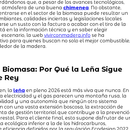
ordándonos que, a pesar de los avances tecnológicos,
la atmósfera de una buena
chimenea
. No obstante,
ntrarse en el sector de la biomasa puede resultar un
iantes, calidades inciertas y legislaciones locales
rse un susto con la factura o acabar con el tiro de la
 en la información técnica y en saber elegir
 escenario, la web
vivirconmadera.info
se ha
itivo para quienes buscan no solo el mejor combustible
ededor de la madera.
a Biomasa: Por Qué la Leña Sigue
e Rey
en, la
leña
en pleno 2026 está más viva que nunca. En
la electricidad y el gas parecen una montaña rusa, la
bilidad y una autonomía que ningún otro sistema
ón con una vasta extensión boscosa, la extracción de
 de gestión territorial que contribuye a la prevenci
restal. Para el cliente final, esto supone disfrutar de u
 ecológica inferior a la de los hidrocarburos,
e eficiencia definidos por la regulación Ecodesign 2022.