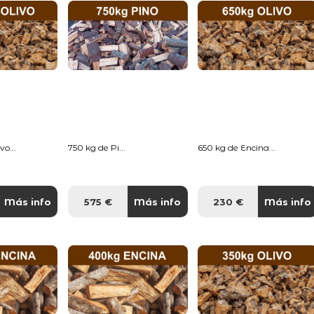
o...
750 kg de Pi...
650 kg de Encina...
Más info
575 €
Más info
230 €
Más info