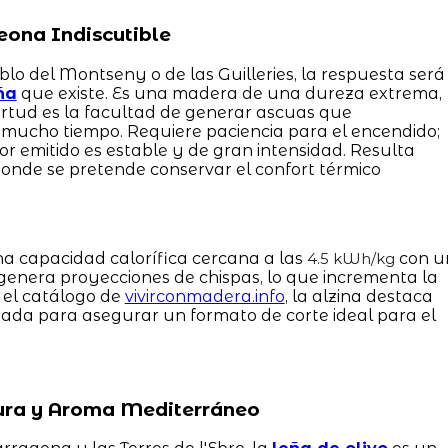
eona Indiscutible
lo del Montseny o de las Guilleries, la respuesta será
ña
que existe. Es una madera de una dureza extrema,
tud es la facultad de generar ascuas que
ucho tiempo. Requiere paciencia para el encendido;
lor emitido es estable y de gran intensidad. Resulta
onde se pretende conservar el confort térmico
a capacidad calorífica cercana a las
con u
4.5 kWh/kg
genera proyecciones de chispas, lo que incrementa la
 el catálogo de
vivirconmadera.info
, la alzina destaca
sada para asegurar un formato de corte ideal para el
 Pura y Aroma Mediterráneo