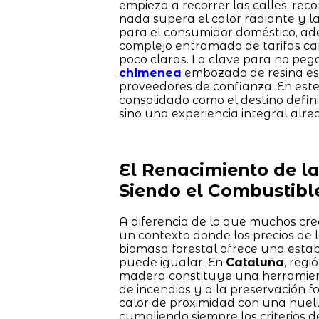
empieza a recorrer las calles, rec
nada supera el calor radiante y 
para el consumidor doméstico, ade
complejo entramado de tarifas camb
poco claras. La clave para no pega
chimenea
embozado de resina está
proveedores de confianza. En este
consolidado como el destino defin
sino una experiencia integral alr
El Renacimiento de l
Siendo el Combustibl
A diferencia de lo que muchos cre
un contexto donde los precios de 
biomasa forestal ofrece una esta
puede igualar. En
Cataluña
, regi
madera constituye una herramienta
de incendios y a la preservación fo
calor de proximidad con una huella
cumpliendo siempre los criterios d