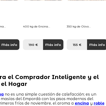
na...
400 kg de Encina...
350 kg de Olivo...
Más info
190 €
Más info
155 €
Más info
ra el Comprador Inteligente y el
 el Hogar
ya
no es una simple cuestión de calefacción; es un
s masías del Empordà con los pisos modernos del
primeros fríos de noviembre, el aroma a
encina
y
roble