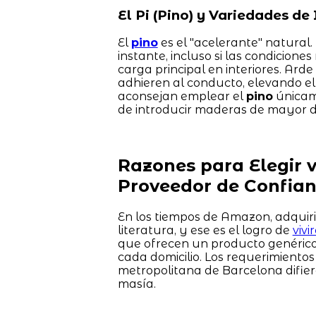
El Pi (Pino) y Variedades de 
El
pino
es el "acelerante" natural.
instante, incluso si las condicione
carga principal en interiores. Ard
adhieren al conducto, elevando el
aconsejan emplear el
pino
únicame
de introducir maderas de mayor 
Razones para Elegir 
Proveedor de Confia
En los tiempos de Amazon, adquir
literatura, y ese es el logro de
viv
que ofrecen un producto genérico
cada domicilio. Los requerimiento
metropolitana de Barcelona difie
masía.