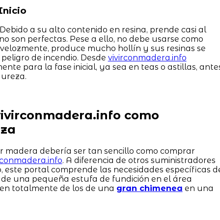
Inicio
 Debido a su alto contenido en resina, prende casi al
s no son perfectas. Pese a ello, no debe usarse como
e velozmente, produce mucho hollín y sus resinas se
 peligro de incendio. Desde
vivirconmadera.info
nte para la fase inicial, ya sea en teas o astillas, ante
dureza.
vivirconmadera.info como
nza
ir madera debería ser tan sencillo como comprar
irconmadera.info
. A diferencia de otros suministradores
, este portal comprende las necesidades específicas d
s de una pequeña estufa de fundición en el área
ren totalmente de los de una
gran chimenea
en una