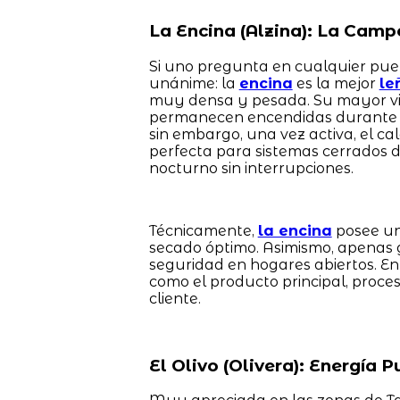
La Encina (Alzina): La Camp
Si uno pregunta en cualquier pueb
unánime: la
encina
es la mejor
le
muy densa y pesada. Su mayor vir
permanecen encendidas durante m
sin embargo, una vez activa, el ca
perfecta para sistemas cerrados d
nocturno sin interrupciones.
Técnicamente,
la encina
posee un
secado óptimo. Asimismo, apenas 
seguridad en hogares abiertos. En
como el producto principal, proce
cliente.
El Olivo (Olivera): Energía