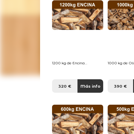
1200 kg de Encina...
1000 kg de Oliv
320 €
Más info
390 €