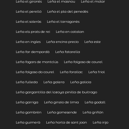
Leña el gironès
Leña el masnou
Leña el molar
Leña el perelló
Leña el pla del penedès
Leña el soleràs
Leña el tarragonès
Leña els prats de rei
Leña en catalan
Leña en ingles
Leña encina precio
Leña este
Leña far dempordà
Leña fatarella
Leña fogars de montclús
Leña folgoso de caurel
Leña folgoso do courel
Leña forallac
Leña friol
Leña fulleda
Leña galera
Leña galicia
Leña gargantilla del lozoya pinilla de buitrago
Leña garriga
Leña ginzio de limia
Leña godall
Leña gombrèn
Leña gomesende
Leña griñón
Leña guimerà
Leña horta de sant joan
Leña irijo