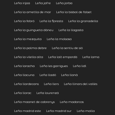
Leña irijoa
Leña jafre
Leña jorba
Leña la ametlla de mar
Leña la bisbal de falset
Leña la febró
Leña la floresta
Leña la granadella
Leña la guingueta dàneu
Leña la llagosta
Leña la mezquita
Leña la molsosa
Leña la palma debre
Leña la sentiu de sió
Leña la vilella alta
Leña lalt empordà
Leña lama
Leña laracha
Leña les garrigues
Leña lidl
Leña llacuna
Leña lladó
Leña llanà
Leña llardecans
Leña llers
Leña llinars del vallès
Leña llorac
Leña lourenzá
Leña maanet de cabrenys
Leña madarcos
Leña madrid este
Leña madrid sur
Leña malla