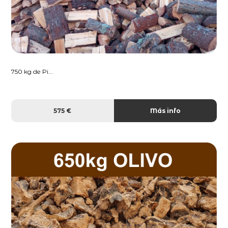
750 kg de Pi...
575 €
Más info