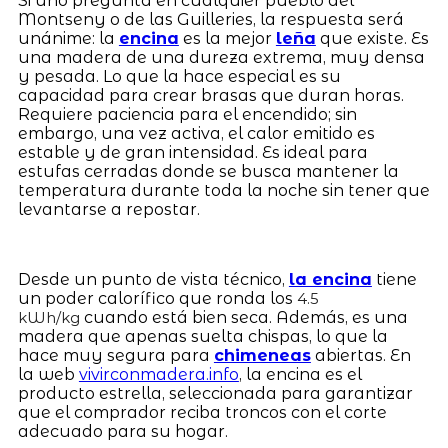
Si uno pregunta en cualquier pueblo del
Montseny o de las Guilleries, la respuesta será
unánime: la
encina
es la mejor
leña
que existe. Es
una madera de una dureza extrema, muy densa
y pesada. Lo que la hace especial es su
capacidad para crear brasas que duran horas.
Requiere paciencia para el encendido; sin
embargo, una vez activa, el calor emitido es
estable y de gran intensidad. Es ideal para
estufas cerradas donde se busca mantener la
temperatura durante toda la noche sin tener que
levantarse a repostar.
Desde un punto de vista técnico,
la encina
tiene
un poder calorífico que ronda los
4.5
cuando está bien seca. Además, es una
kWh/kg
madera que apenas suelta chispas, lo que la
hace muy segura para
chimeneas
abiertas. En
la web
vivirconmadera.info
, la encina es el
producto estrella, seleccionada para garantizar
que el comprador reciba troncos con el corte
adecuado para su hogar.