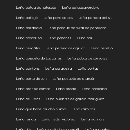
Leña palau danglesola
Leña palausaverdera
Leña pallejà
Leña para calots
Leña parada del sil
Leña paradela
Leña parque natural de peñalara
Leña pastoriza
Leña patones
Leña pau
Leña perafita
Leña pereiro de aguiar
Leña perelló
Leña pezuela de las torres
Leña pobla de cérvoles
Leña pontons
Leña porqueira
Leña portas
Leña porto do son
Leña pozuelo de alarcón
Leña prat de comte
Leña precio
Leña preixana
Leña prullans
Leña puentes de garcía rodríguez
Leña que hace mucho humo
Leña ramirás
Leña renau
Leña riells i viabrea
Leña riumors
Leña riós
Leña rocafort de queralt
Leña roquetes