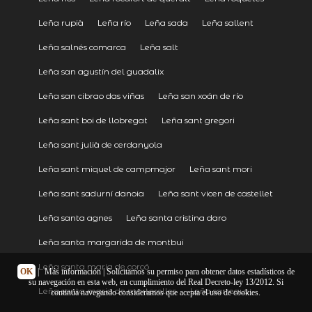
Leña rupià
Leña río
Leña sada
Leña sallent
Leña salnés comarca
Leña salt
Leña san agustín del guadalix
Leña san cibrao das viñas
Leña san xoán de río
Leña sant boi de llobregat
Leña sant gregori
Leña sant julià de cerdanyola
Leña sant miquel de campmajor
Leña sant mori
Leña sant sadurní danoia
Leña sant vicen de castellet
Leña santa agnes
Leña santa cristina daro
Leña santa margarida de montbui
Leña santa maria de corcó
OK
|
Más información
| Solicitamos su permiso para obtener datos estadísticos de
su navegación en esta web, en cumplimiento del Real Decreto-ley 13/2012. Si
Leña santa maria de martorelles
Leña sarreaus
continúa navegando consideramos que acepta el uso de cookies.