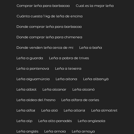
Comprar leña para barbacoa
Cual es la mejor leña
Cuánto cuesta 1 kg de leña de encina
Donde comprar leña para barbacoa
Donde comprar leña para chimenea
Donde venden leña cerca de mi
Leña a baña
Leña a guarda
Leña a pobra de trives
Leña a pontenova
Leña a teixeira
Leña aiguamúrcia
Leña aitona
Leña albanyà
Leña albiol
Leña alcanar
Leña alcanó
Leña aldea del fresno
Leña alfara de carles
Leña alfoz
Leña alió
Leña allariz
Leña almatret
Leña alp
Leña alto panadés
Leña anglesola
Leña anglés
Leña arnoia
Leña arnoya