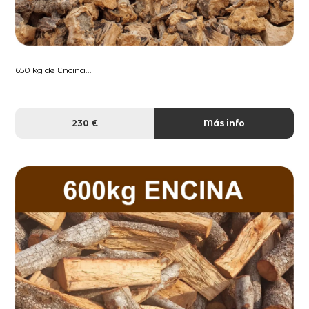
650 kg de Encina...
230 €
Más info