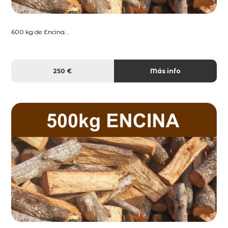
600 kg de Encina...
250 €
Más info