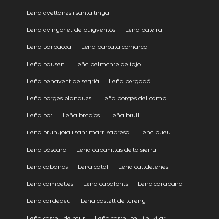
Leña avellanes i santa linya
Leña avinyonet de puigventós
Leña baleira
Leña barbacoa
Leña barcala comarca
Leña bausen
Leña belmonte de tajo
Leña benavent de segrià
Leña bergadá
Leña borges blanques
Leña borges del camp
Leña bot
Leña braojos
Leña brull
Leña brunyola i sant martí sapresa
Leña bueu
Leña bàscara
Leña cabanillas de la sierra
Leña cabañas
Leña calaf
Leña calldetenes
Leña campelles
Leña capafonts
Leña carabaña
Leña cardedeu
Leña castell de lareny
Leña castell de mur
Leña castellbell i el vilar