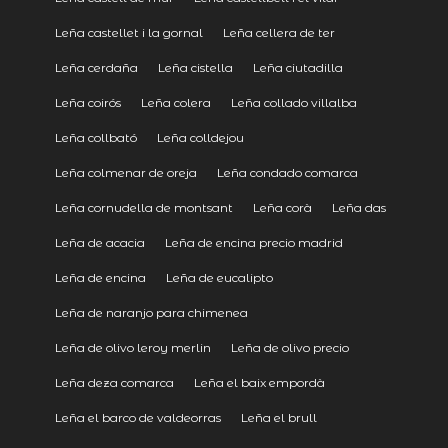
Leña castellet i la gornal
Leña cellera de ter
Leña cerdaña
Leña cistella
Leña ciutadilla
Leña coirós
Leña colera
Leña collado villalba
Leña collbató
Leña colldejou
Leña colmenar de oreja
Leña condado comarca
Leña cornudella de montsant
Leña corà
Leña das
Leña de acacia
Leña de encina precio madrid
Leña de encina
Leña de eucalipto
Leña de naranjo para chimenea
Leña de olivo leroy merlin
Leña de olivo precio
Leña deza comarca
Leña el baix empordà
Leña el barco de valdeorras
Leña el brull