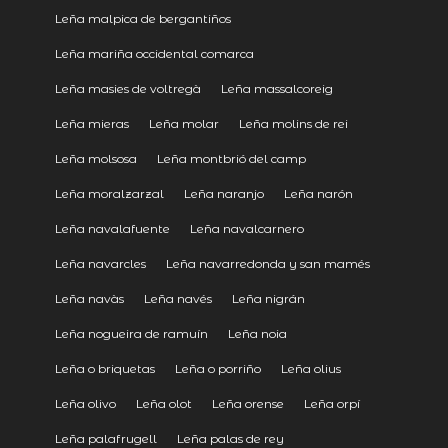
Leña malpica de bergantiños
Leña mariña occidental comarca
Leña masies de voltregà
Leña massalcoreig
Leña mieras
Leña molar
Leña molins de rei
Leña molsosa
Leña montbrió del camp
Leña moralzarzal
Leña naranjo
Leña narón
Leña navalafuente
Leña navalcarnero
Leña navarcles
Leña navarredonda y san mamés
Leña navàs
Leña navés
Leña nigrán
Leña nogueira de ramuín
Leña noia
Leña o briquetas
Leña o porriño
Leña olius
Leña olivo
Leña olot
Leña orense
Leña orpí
Leña palafrugell
Leña palas de rey