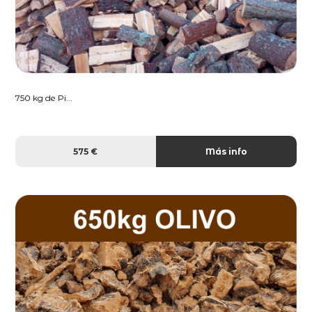
750 kg de Pi...
575 €
Más info