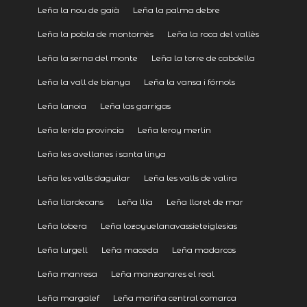
Leña la nou de gaià
Leña la palma debre
Leña la pobla de montornès
Leña la roca del vallès
Leña la serna del monte
Leña la torre de cabdella
Leña la vall de bianya
Leña la vansa i fórnols
Leña lanoia
Leña las garrigas
Leña lerida provincia
Leña leroy merlin
Leña les avellanes i santa linya
Leña les valls daguilar
Leña les valls de valira
Leña llardecans
Leña llia
Leña lloret de mar
Leña lobera
Leña lozoyuelanavassieteiglesias
Leña lurgell
Leña maceda
Leña madarcos
Leña manresa
Leña manzanares el real
Leña margalef
Leña mariña central comarca