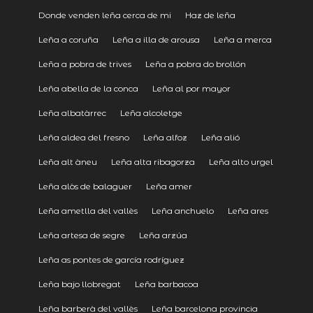
Donde venden leña cerca de mi
Haz de leña
Leña a coruña
Leña a illa de arousa
Leña a merca
Leña a pobra de trives
Leña a pobra do brollón
Leña abella de la conca
Leña al por mayor
Leña albatàrrec
Leña alcoletge
Leña aldea del fresno
Leña alfoz
Leña alió
Leña alt àneu
Leña alta ribagorza
Leña alto urgel
Leña alòs de balaguer
Leña amer
Leña ametlla del vallès
Leña anchuelo
Leña ares
Leña artesa de segre
Leña arzúa
Leña as pontes de garcía rodríguez
Leña bajo llobregat
Leña barbacoa
Leña barberà del vallès
Leña barcelona provincia