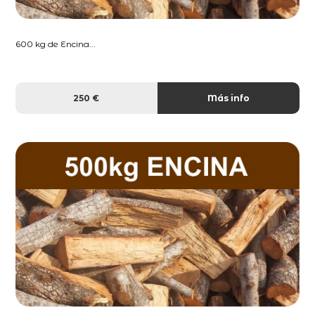
600 kg de Encina...
250 €
Más info