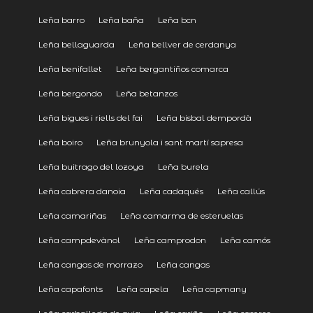
Leña barro
Leña baña
Leña bcn
Leña bellaguarda
Leña bellver de cerdanya
Leña benifallet
Leña bergantiños comarca
Leña bergondo
Leña betanzos
Leña bigues i riells del fai
Leña bisbal dempordà
Leña boiro
Leña brunyola i sant martí sapresa
Leña buitrago del lozoya
Leña burela
Leña cabrera danoia
Leña cadaqués
Leña callús
Leña camariñas
Leña camarma de esteruelas
Leña campdevànol
Leña camprodon
Leña camós
Leña cangas de morrazo
Leña cangas
Leña capafonts
Leña capela
Leña capmany