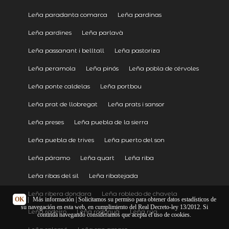
Leña paradanta comarca
Leña pardinas
Leña pardines
Leña parlavà
Leña passanant i belltall
Leña pastoriza
Leña peramola
Leña pinós
Leña pobla de cérvoles
Leña ponte caldelas
Leña portbou
Leña prat de llobregat
Leña prats i sansor
Leña preses
Leña puebla de la sierra
Leña puebla de trives
Leña puerto del son
Leña páramo
Leña quart
Leña riba
Leña ribas del sil
Leña ribatejada
Leña ribera dondara
Leña robledo de chavela
OK
|
Más información
| Solicitamos su permiso para obtener datos estadísticos de
su navegación en esta web, en cumplimiento del Real Decreto-ley 13/2012. Si
Leña rodeiro
Leña rodonyà
Leña rúa
continúa navegando consideramos que acepta el uso de cookies.