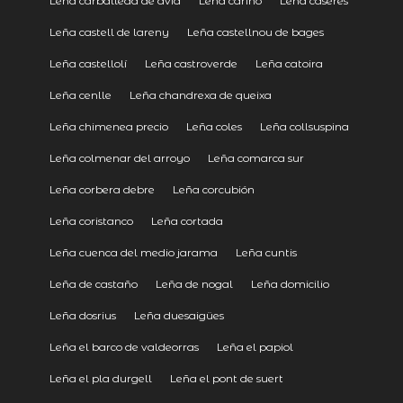
Leña carballeda de avia
Leña cariño
Leña caseres
Leña castell de lareny
Leña castellnou de bages
Leña castellolí
Leña castroverde
Leña catoira
Leña cenlle
Leña chandrexa de queixa
Leña chimenea precio
Leña coles
Leña collsuspina
Leña colmenar del arroyo
Leña comarca sur
Leña corbera debre
Leña corcubión
Leña coristanco
Leña cortada
Leña cuenca del medio jarama
Leña cuntis
Leña de castaño
Leña de nogal
Leña domicilio
Leña dosrius
Leña duesaigües
Leña el barco de valdeorras
Leña el papiol
Leña el pla durgell
Leña el pont de suert