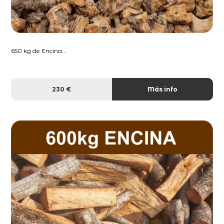
650 kg de Encina...
230 €
Más info