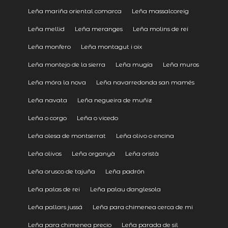
Leña mariña oriental comarca
Leña massalcoreig
Leña mellid
Leña meranges
Leña molins de rei
Leña monfero
Leña montagut i oix
Leña montejo de la sierra
Leña mugía
Leña muros
Leña móra la nova
Leña navarredonda san mamés
Leña navata
Leña negueira de muñiz
Leña o corgo
Leña o vicedo
Leña olesa de montserrat
Leña olivo o encina
Leña olivos
Leña organyà
Leña oristà
Leña orusco de tajuña
Leña padrón
Leña palas de rei
Leña palau danglesola
Leña pallars jussá
Leña para chimenea cerca de mi
Leña para chimenea precio
Leña parada de sil