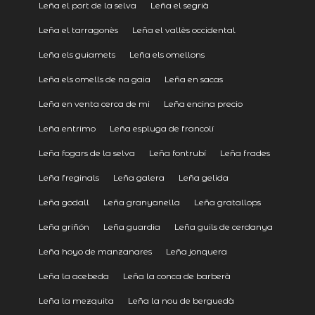
Leña el port de la selva
Leña el segrià
Leña el tarragonès
Leña el vallès occidental
Leña els guiamets
Leña els omellons
Leña els omells de na gaia
Leña en sacas
Leña en venta cerca de mi
Leña encina precio
Leña entrimo
Leña espluga de francolí
Leña fogars de la selva
Leña fontrubí
Leña frades
Leña freginals
Leña galera
Leña gelida
Leña godall
Leña granyanella
Leña gratallops
Leña griñón
Leña guardia
Leña guils de cerdanya
Leña hoyo de manzanares
Leña jonquera
Leña la acebeda
Leña la conca de barberà
Leña la mezquita
Leña la nou de berguedà