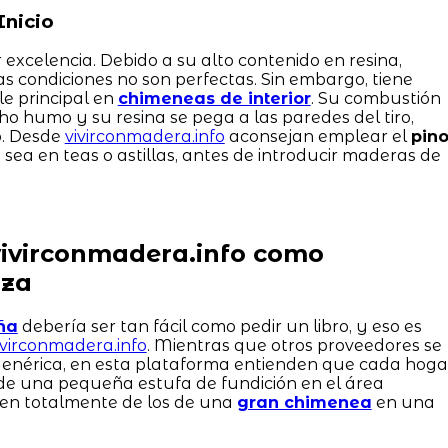
Inicio
 excelencia. Debido a su alto contenido en resina,
 las condiciones no son perfectas. Sin embargo, tiene
e principal en
chimeneas de interior
. Su combustión
 humo y su resina se pega a las paredes del tiro,
o. Desde
vivirconmadera.info
aconsejan emplear el
pin
 sea en teas o astillas, antes de introducir maderas de
vivirconmadera.info como
nza
ña
debería ser tan fácil como pedir un libro, y eso es
ivirconmadera.info
. Mientras que otros proveedores se
genérica, en esta plataforma entienden que cada hoga
de una pequeña estufa de fundición en el área
ren totalmente de los de una
gran chimenea
en una