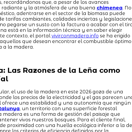
s, recordándonos que, a pesar de los avances
or radiante y la atmósfera de una buena
chimenea
. No
stico, adentrarse en el sector de la biomasa puede
 tarifas cambiantes, calidades inciertas y legislacione
 no pegarse un susto con la factura o acabar con el tir
a está en la información técnica y en saber elegir
te contexto, el portal
vivirconmadera.info
se ha erigido
a aquellos que desean encontrar el combustible óptimo
a a la madera.
a: Las Razones de la Leña como
al
lar, el uso de la madera en este 2026 goza de una
nde los precios de la electricidad y el gas parecen un
l ofrece una estabilidad y una autonomía que ningún
talunya
, un territorio con una superficie forestal
a madera es una forma de gestión del paisaje que
tener vivos nuestros bosques. Para el cliente final,
de proximidad con una huella ecológica inferior a la d
re los criterios de eficiencia definidos por la