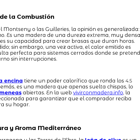
a de la Combustión
l Montseny o las Guilleries, la opinión es generalizada:
remo. Es una madera de una dureza extrema, muy dens
 es su capacidad para crear brasas que duran horas.
do; sin embargo, una vez activa, el calor emitido es
ulta perfecta para sistemas cerrados donde se preten
rno sin interrupciones.
a encina
tiene un poder calorífico que ronda los
4.5
emás, es una madera que apenas suelta chispas, lo
imeneas
abiertas. En la web
vivirconmadera.info
, la
eleccionada para garantizar que el comprador reciba
ra su hogar.
 Pura y Aroma Mediterráneo