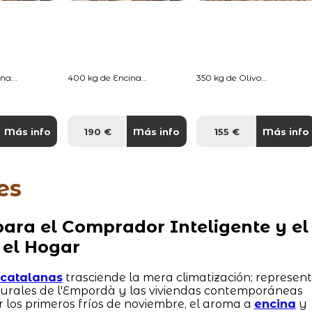
na...
400 kg de Encina...
350 kg de Olivo...
Más info
190 €
Más info
155 €
Más info
es
ara el Comprador Inteligente y el
 el Hogar
s catalanas
trasciende la mera climatización; represen
 rurales de l'Empordà y las viviendas contemporáneas
r los primeros fríos de noviembre, el aroma a
encina
y