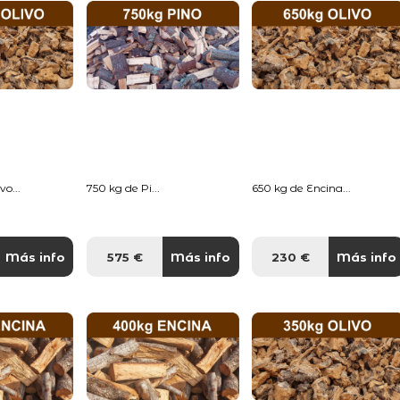
o...
750 kg de Pi...
650 kg de Encina...
Más info
575 €
Más info
230 €
Más info