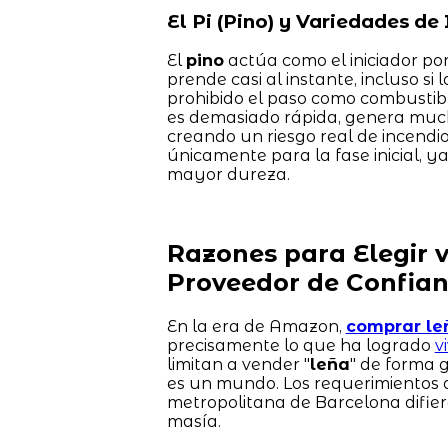
El Pi (Pino) y Variedades de 
El
pino
actúa como el iniciador por
prende casi al instante, incluso si
prohibido el paso como combustibl
es demasiado rápida, genera mucho
creando un riesgo real de incendi
únicamente para la fase inicial, ya
mayor dureza.
Razones para Elegir 
Proveedor de Confia
En la era de Amazon,
comprar le
precisamente lo que ha logrado
v
limitan a vender "
leña
" de forma 
es un mundo. Los requerimientos 
metropolitana de Barcelona difie
masía.