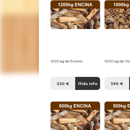
1200 kg de Encina...
1000 kg de Oliv
320 €
Más info
390 €