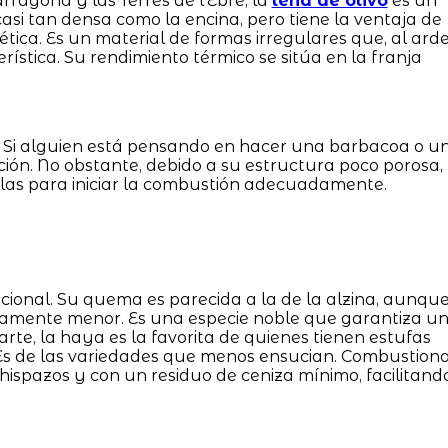
ragona y las Terres de l'Ebre, la
leña de olivo
es un
casi tan densa como la encina, pero tiene la ventaja de
tica. Es un material de formas irregulares que, al arde
ística. Su rendimiento térmico se sitúa en la franja
. Si alguien está pensando en hacer una barbacoa o u
ción. No obstante, debido a su estructura poco porosa,
illas para iniciar la combustión adecuadamente.
icional. Su quema es parecida a la de la alzina, aunqu
eramente menor. Es una especie noble que garantiza u
rte, la haya es la favorita de quienes tienen estufas
 Es de las variedades que menos ensucian. Combustion
hispazos y con un residuo de ceniza mínimo, facilitand