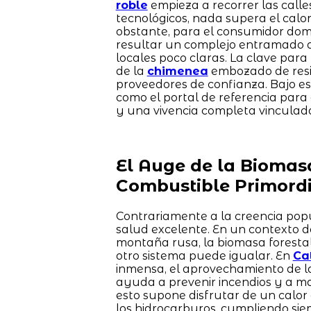
roble
empieza a recorrer las calle
tecnológicos, nada supera el cal
obstante, para el consumidor domé
resultar un complejo entramado de
locales poco claras. La clave para
de la
chimenea
embozado de resin
proveedores de confianza. Bajo es
como el portal de referencia par
y una vivencia completa vinculad
El Auge de la Biomas
Combustible Primordi
Contrariamente a la creencia popu
salud excelente. En un contexto do
montaña rusa, la biomasa foresta
otro sistema puede igualar. En
Ca
inmensa, el aprovechamiento de l
ayuda a prevenir incendios y a man
esto supone disfrutar de un calor 
los hidrocarburos, cumpliendo siemp