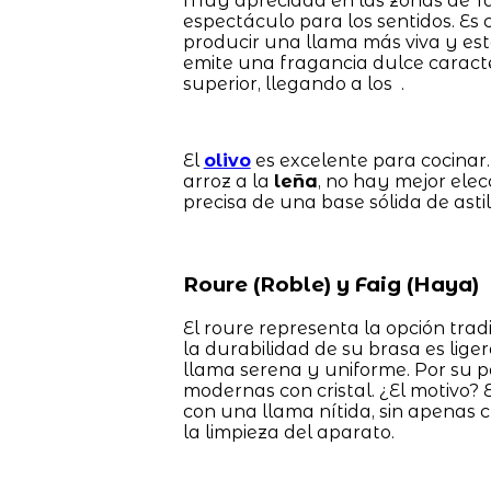
Muy apreciada en las zonas de Tar
espectáculo para los sentidos. Es 
producir una llama más viva y esté
emite una fragancia dulce caracter
superior, llegando a los .
El
olivo
es excelente para cocinar
arroz a la
leña
, no hay mejor elec
precisa de una base sólida de ast
Roure (Roble) y Faig (Haya)
El roure representa la opción trad
la durabilidad de su brasa es lig
llama serena y uniforme. Por su pa
modernas con cristal. ¿El motivo?
con una llama nítida, sin apenas c
la limpieza del aparato.