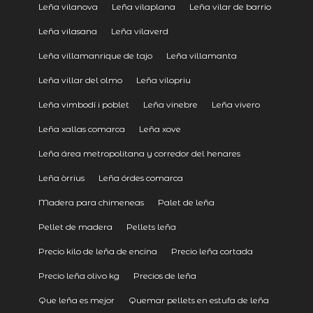
Leña vilanova
Leña vilaplana
Leña vilar de barrio
Leña vilasana
Leña vilaverd
Leña villamanrique de tajo
Leña villamanta
Leña villar del olmo
Leña vilopriu
Leña vimbodí i poblet
Leña vinebre
Leña vivero
Leña xallas comarca
Leña xove
Leña área metropolitana y corredor del henares
Leña òrrius
Leña órdes comarca
Madera para chimeneas
Palet de leña
Pellet de madera
Pellets leña
Precio kilo de leña de encina
Precio leña cortada
Precio leña olivo kg
Precios de leña
Que leña es mejor
Quemar pellets en estufa de leña