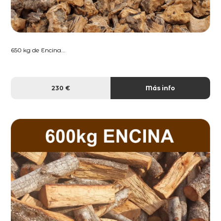
650 kg de Encina...
230 €
Más info