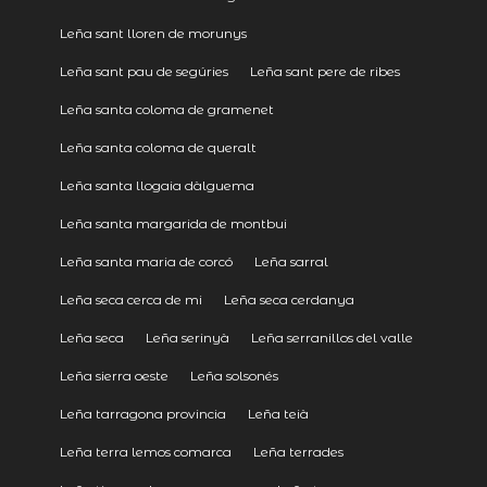
Leña sant lloren de morunys
Leña sant pau de segúries
Leña sant pere de ribes
Leña santa coloma de gramenet
Leña santa coloma de queralt
Leña santa llogaia dàlguema
Leña santa margarida de montbui
Leña santa maria de corcó
Leña sarral
Leña seca cerca de mi
Leña seca cerdanya
Leña seca
Leña serinyà
Leña serranillos del valle
Leña sierra oeste
Leña solsonés
Leña tarragona provincia
Leña teià
Leña terra lemos comarca
Leña terrades