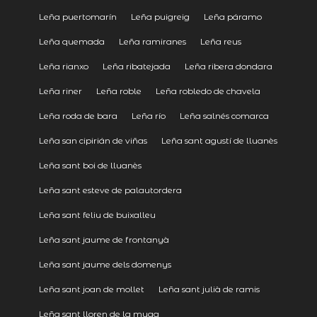
Leña puertomarín
Leña puigreig
Leña páramo
Leña quemada
Leña ramiranes
Leña reus
Leña rianxo
Leña ribatejada
Leña ribera dondara
Leña riner
Leña roble
Leña robledo de chavela
Leña roda de bara
Leña río
Leña salnés comarca
Leña san cipirián de viñas
Leña sant agustí de lluanès
Leña sant boi de lluanès
Leña sant esteve de palautordera
Leña sant feliu de buixalleu
Leña sant jaume de frontanyà
Leña sant jaume dels domenys
Leña sant joan de mollet
Leña sant julià de ramis
Leña sant lloren de la muga