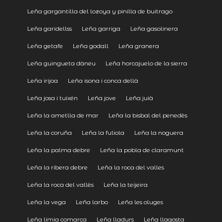
Leña gargantilla del lozoya y pinilla de buitrago
Leña garidellss
Leña garriga
Leña gasolinera
Leña getafe
Leña godall
Leña granera
Leña guingueta dàneu
Leña horcajuelo de la sierra
Leña irijoa
Leña isona i conca dellà
Leña josa i tuixén
Leña jove
Leña juià
Leña la ametlla de mar
Leña la bisbal del penedès
Leña la coruña
Leña la fuliola
Leña la noguera
Leña la palma debre
Leña la pobla de claramunt
Leña la ribera debre
Leña la roca del valles
Leña la roca del vallès
Leña la teijeira
Leña la vega
Leña larbo
Leña les oluges
Leña limia comarca
Leña lladurs
Leña llagosta