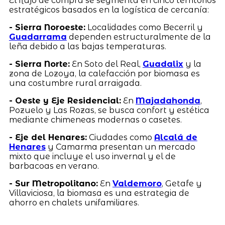
El flujo de compra se segmenta en cinco territorios
estratégicos basados en la logística de cercanía:
- Sierra Noroeste:
Localidades como Becerril y
Guadarrama
dependen estructuralmente de la
leña debido a las bajas temperaturas.
- Sierra Norte:
En Soto del Real,
Guadalix
y la
zona de Lozoya, la calefacción por biomasa es
una costumbre rural arraigada.
- Oeste y Eje Residencial:
En
Majadahonda
,
Pozuelo y Las Rozas, se busca confort y estética
mediante chimeneas modernas o casetes.
- Eje del Henares:
Ciudades como
Alcalá de
Henares
y Camarma presentan un mercado
mixto que incluye el uso invernal y el de
barbacoas en verano.
- Sur Metropolitano:
En
Valdemoro
, Getafe y
Villaviciosa, la biomasa es una estrategia de
ahorro en chalets unifamiliares.