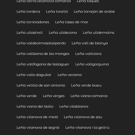
Leña tierra celanova comarca
Leña toques
Leña tordera
Leña torelló
Leña torrejón de ardoz
Leña torrelodones
Leña tossa de mar
Leña ullastrell
Leña ulldecona
Leña ulldemolins
Leña valdeolmosalalpardo
Leña vall de bianya
Leña vallbona de les monges
Leña vallclara
Leña vallfogona de balaguer
Leña vallgorguina
Leña valls daguilar
Leña veciana
Leña velilla de san antonio
Leña verde bueu
Leña verde
Leña verges
Leña viana comarca
Leña viana del bollo
Leña vilablareix
Leña vilanova de meià
Leña vilanova de sau
Leña vilanova de segrià
Leña vilanova i la geltrú