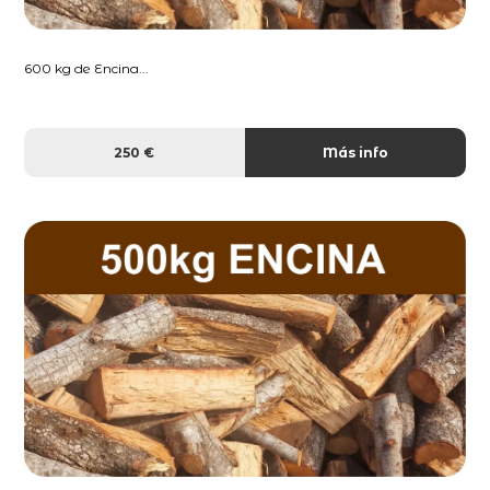
600 kg de Encina...
250 €
Más info