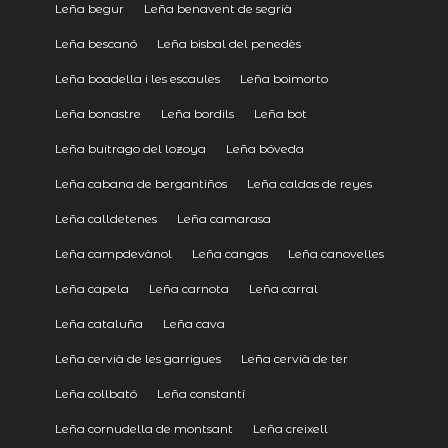
Leña begur
Leña benavent de segrià
Leña bescanó
Leña bisbal del penedès
Leña boadella i les escaules
Leña boimorto
Leña bonastre
Leña bordils
Leña bot
Leña buitrago del lozoya
Leña bóveda
Leña cabana de bergantiños
Leña caldas de reyes
Leña calldetenes
Leña camarasa
Leña campdevànol
Leña cangas
Leña canovelles
Leña capela
Leña carnota
Leña carral
Leña cataluña
Leña cava
Leña cervià de les garrigues
Leña cervià de ter
Leña collbató
Leña constantí
Leña cornudella de montsant
Leña creixell