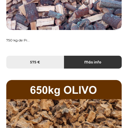
750 kg de Pi...
575 €
Más info