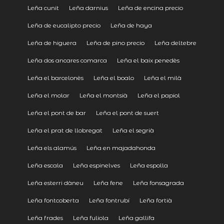
Leña cunit
Leña darnius
Leña de encina precio
Leña de eucalipto precio
Leña de haya
Leña de higuera
Leña de pino precio
Leña deltebre
Leña dos ancares comarca
Leña el baix penedès
Leña el barcelonès
Leña el boalo
Leña el milà
Leña el molar
Leña el montsià
Leña el papiol
Leña el pont de bar
Leña el pont de suert
Leña el prat de llobregat
Leña el segrià
Leña els alamús
Leña en majadahonda
Leña escala
Leña espinelves
Leña espolla
Leña esterri dàneu
Leña fene
Leña fonsagrada
Leña fontcoberta
Leña fontrubí
Leña fortià
Leña frades
Leña fuliola
Leña gallifa