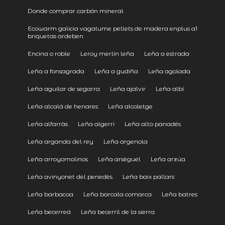
Donde comprar carbón mineral
Ecowarm galicia vagalume pellets de madera enplus a1
briquetas ardeben
Encina o roble
Leroy merlin leña
Leña a estrada
Leña a fonsagrada
Leña a gudiña
Leña agolada
Leña aguilar de segarra
Leña ajalvir
Leña albí
Leña alcalá de henares
Leña alcoletge
Leña alfarràs
Leña algerri
Leña alto panadés
Leña arganda del rey
Leña argenola
Leña arroyomolinos
Leña arsèguel
Leña arzúa
Leña avinyonet del penedès
Leña baix pallars
Leña barbacoa
Leña barcala comarca
Leña batres
Leña becerreá
Leña becerril de la sierra