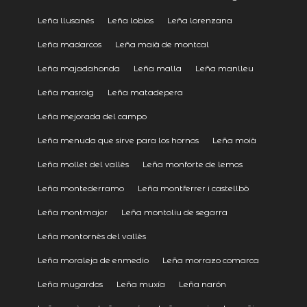
Leña llusanés
Leña lobios
Leña lorenzana
Leña madarcos
Leña maià de montcal
Leña majadahonda
Leña malla
Leña manlleu
Leña masroig
Leña matadepera
Leña mejorada del campo
Leña menuda que sirve para los hornos
Leña moià
Leña mollet del vallès
Leña monforte de lemos
Leña montederramo
Leña montferrer i castellbò
Leña montmajor
Leña montoliu de segarra
Leña montornès del vallès
Leña moraleja de enmedio
Leña morrazo comarca
Leña mugardos
Leña muxía
Leña narón