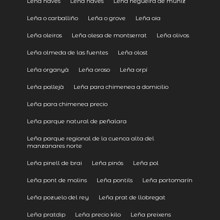
Leña navès
Leña navés
Leña negueira de muñiz
Leña o carballiño
Leña o grove
Leña oia
Leña oleiros
Leña olesa de montserrat
Leña olivos
Leña olmeda de las fuentes
Leña olost
Leña organyà
Leña oroso
Leña orpí
Leña pallejà
Leña para chimenea a domicilio
Leña para chimenea precio
Leña parque natural de peñalara
Leña parque regional de la cuenca alta del
manzanares norte
Leña pinell de brai
Leña pinós
Leña pol
Leña pont de molins
Leña pontils
Leña portomarín
Leña pozuelo del rey
Leña prat de llobregat
Leña pratdip
Leña precio kilo
Leña preixens