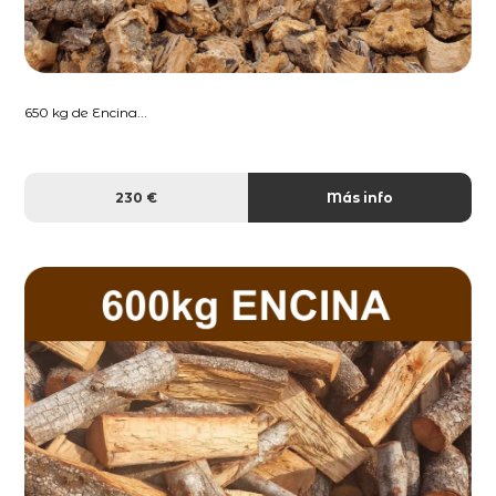
650 kg de Encina...
230 €
Más info