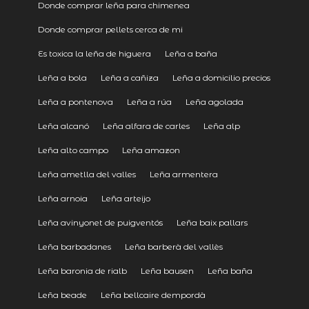
Donde comprar leña para chimenea
Donde comprar pellets cerca de mi
Es toxica la leña de higuera
Leña a baña
Leña a bola
Leña a cañiza
Leña a domicilio precios
Leña a pontenova
Leña a rúa
Leña agolada
Leña alcanó
Leña alfara de carles
Leña alp
Leña alto campo
Leña amazon
Leña ametlla del valles
Leña armentera
Leña arnoia
Leña arteijo
Leña avinyonet de puigventós
Leña baix pallars
Leña barbadanes
Leña barberà del vallès
Leña baronia de rialb
Leña bausen
Leña baña
Leña beade
Leña bellcaire dempordà