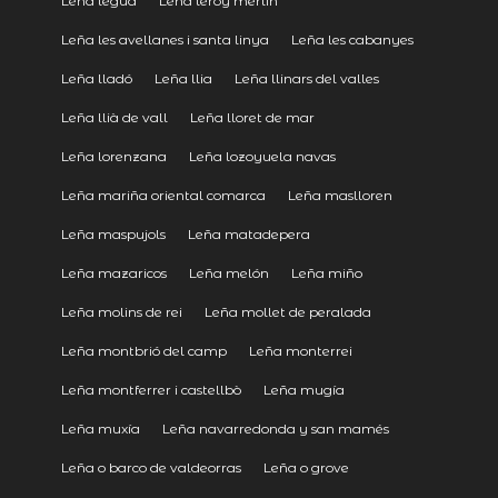
Leña legua
Leña leroy merlin
Leña les avellanes i santa linya
Leña les cabanyes
Leña lladó
Leña llia
Leña llinars del valles
Leña llià de vall
Leña lloret de mar
Leña lorenzana
Leña lozoyuela navas
Leña mariña oriental comarca
Leña maslloren
Leña maspujols
Leña matadepera
Leña mazaricos
Leña melón
Leña miño
Leña molins de rei
Leña mollet de peralada
Leña montbrió del camp
Leña monterrei
Leña montferrer i castellbò
Leña mugía
Leña muxía
Leña navarredonda y san mamés
Leña o barco de valdeorras
Leña o grove