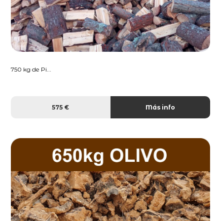
750 kg de Pi...
575 €
Más info