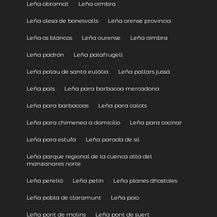
Leña obramat
Leña oimbra
Leña olesa de bonesvalls
Leña orense provincia
Leña os blancos
Leña ourense
Leña oímbra
Leña padrón
Leña palafrugell
Leña palau de santa eulàlia
Leña pallars jussá
Leña pals
Leña para barbacoa mercadona
Leña para barbacoas
Leña para calots
Leña para chimenea a domicilio
Leña para cocinar
Leña para estufa
Leña parada de sil
Leña parque regional de la cuenca alta del
manzanares norte
Leña perelló
Leña petín
Leña planes dhostoles
Leña pobla de claramunt
Leña poio
Leña pont de molins
Leña pont de suert