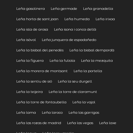
Leña gasolinera
Leña germade
Leña granadella
Leña horta de sant joan
Leña humeda
Leña irixoa
Leña isla de arosa
Leña isona i conca dellà
Leña isòvol
Leña junquera de espadañedo
Leña la bisbal del penedès
Leña la bisbal dempordà
Leña la figuera
Leña la fuliola
Leña la mezquita
Leña la morera de montsant
Leña la portella
Leña la sentiu de sió
Leña la seu durgell
Leña la teijeira
Leña la torre de claramunt
Leña la torre de fontaubella
Leña la vajol
Leña lama
Leña laroco
Leña las garrigas
Leña las rozas de madrid
Leña las vegas
Leña laxe