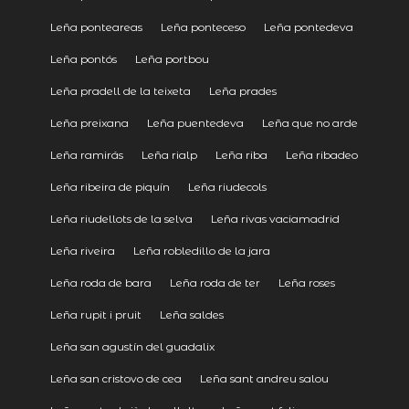
Leña ponteareas
Leña ponteceso
Leña pontedeva
Leña pontós
Leña portbou
Leña pradell de la teixeta
Leña prades
Leña preixana
Leña puentedeva
Leña que no arde
Leña ramirás
Leña rialp
Leña riba
Leña ribadeo
Leña ribeira de piquín
Leña riudecols
Leña riudellots de la selva
Leña rivas vaciamadrid
Leña riveira
Leña robledillo de la jara
Leña roda de bara
Leña roda de ter
Leña roses
Leña rupit i pruit
Leña saldes
Leña san agustín del guadalix
Leña san cristovo de cea
Leña sant andreu salou