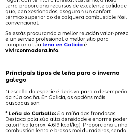
fogar. Cun territorio forestal vastísimo, a nosa
terra proporciona recursos de excelente calidade
que, ben xestionados, aseguran un confort
térmico superior ao de calquera combustible fósil
convencional.
Se estás procurando a mellor relación valor-prezo
e un servizo profesional, o mellor sitio para
comprar a túa
leña en Galicia
é
vivirconmadera.info
.
Principais tipos de leña para o inverno
galego
A escolla da especie é decisiva para o desempeño
da túa cociña. En Galicia, as opcións máis
buscadas son:
*
Leña de Carballo:
É a raíña das frondosas.
Destaca pola súa alta densidade e enorme poder
calorífico (aprox. 4.619 kcal/kg). Proporciona unha
combustión lenta e brasas moi duradeiras, sendo