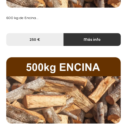
600 kg de Encina...
250 €
Más info