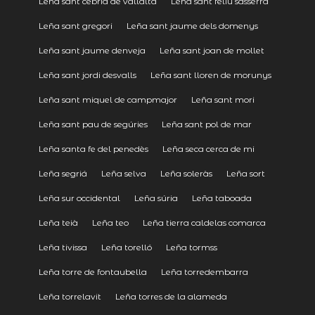
Leña sant cebrià de vallalta
Leña sant feliu sasserra
Leña sant gregori
Leña sant jaume dels domenys
Leña sant jaume denveja
Leña sant joan de mollet
Leña sant jordi desvalls
Leña sant lloren de morunys
Leña sant miquel de campmajor
Leña sant mori
Leña sant pau de segúries
Leña sant pol de mar
Leña santa fe del penedès
Leña seca cerca de mi
Leña segriá
Leña selva
Leña soleràs
Leña sort
Leña sur occidental
Leña súria
Leña taboada
Leña teià
Leña teo
Leña tierra caldelas comarca
Leña tivissa
Leña torelló
Leña tormss
Leña torre de fontaubella
Leña torredembarra
Leña torrelavit
Leña torres de la alameda