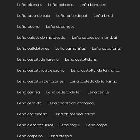
Leña blancos
Leña boborás
Leña bonastre
Leña brea de tajo
Leña brico depot
Leña brull
Leña buena
Leña cabanyes
Leña caldes de malavella
Leña caldes de montbui
Leña calldetenes
Leña camariñas
Leña capafonts
Leña castell de lareny
Leña castelldans
Leña castellnou de seana
Leña castellví de la marca
Leña castellví de rosanes
Leña castelló de farfanya
Leña cañiza
Leña cellera de ter
Leña cenlle
Leña cerdido
Leña chantada comarca
Leña chapinería
Leña chimenea precio
Leña ciempozuelos
Leña cogul
Leña corpa
Leña cospeito
Leña crespià