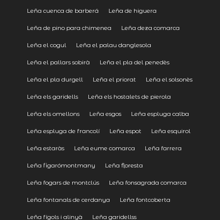
Leña cuenca de barberá
Leña de higuera
Leña de pino para chimenea
Leña deza comarca
Leña el cogul
Leña el palau danglesola
Leña el pallars sobirà
Leña el pla del penedès
Leña el pla durgell
Leña el priorat
Leña el solsonès
Leña els garidells
Leña els hostalets de pierola
Leña els omellons
Leña esgos
Leña espluga calba
Leña espluga de francolí
Leña espot
Leña esquirol
Leña estaràs
Leña eume comarca
Leña farrera
Leña figarómontmany
Leña floresta
Leña fogars de montclús
Leña fonsagrada comarca
Leña fontanals de cerdanya
Leña fontcoberta
Leña fígols i alinyà
Leña garidellss