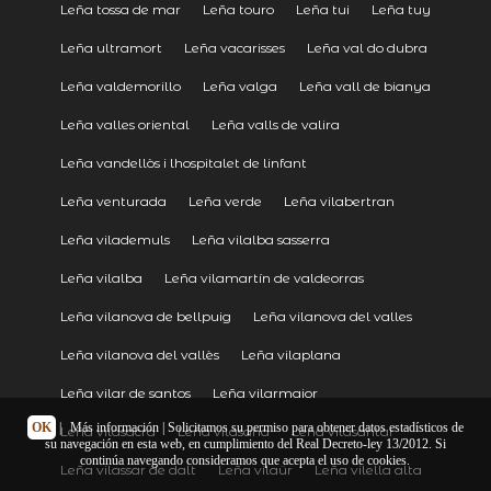
Leña tossa de mar
Leña touro
Leña tui
Leña tuy
Leña ultramort
Leña vacarisses
Leña val do dubra
Leña valdemorillo
Leña valga
Leña vall de bianya
Leña valles oriental
Leña valls de valira
Leña vandellòs i lhospitalet de linfant
Leña venturada
Leña verde
Leña vilabertran
Leña vilademuls
Leña vilalba sasserra
Leña vilalba
Leña vilamartín de valdeorras
Leña vilanova de bellpuig
Leña vilanova del valles
Leña vilanova del vallès
Leña vilaplana
Leña vilar de santos
Leña vilarmaior
OK
|
Más información
| Solicitamos su permiso para obtener datos estadísticos de
Leña vilasacra
Leña vilasana
Leña vilasantar
su navegación en esta web, en cumplimiento del Real Decreto-ley 13/2012. Si
continúa navegando consideramos que acepta el uso de cookies.
Leña vilassar de dalt
Leña vilaür
Leña vilella alta