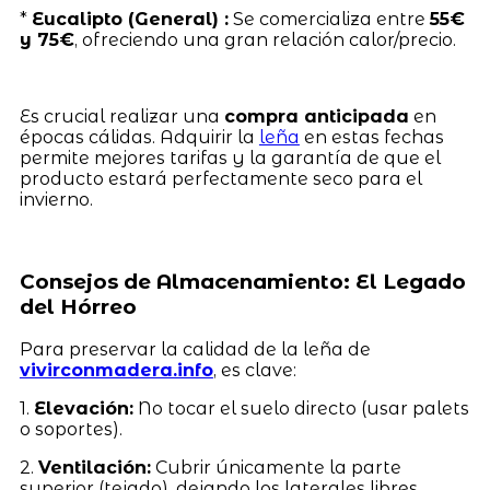
*
Eucalipto (General) :
Se comercializa entre
55€
y 75€
, ofreciendo una gran relación calor/precio.
Es crucial realizar una
compra anticipada
en
épocas cálidas. Adquirir la
leña
en estas fechas
permite mejores tarifas y la garantía de que el
producto estará perfectamente seco para el
invierno.
Consejos de Almacenamiento: El Legado
del Hórreo
Para preservar la calidad de la leña de
vivirconmadera.info
, es clave:
1.
Elevación:
No tocar el suelo directo (usar palets
o soportes).
2.
Ventilación:
Cubrir únicamente la parte
superior (tejado), dejando los laterales libres.