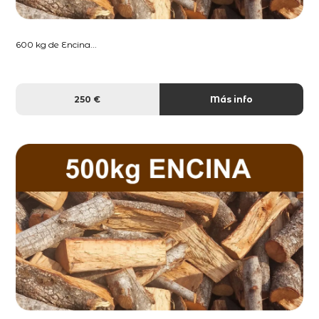
600 kg de Encina...
250 €
Más info