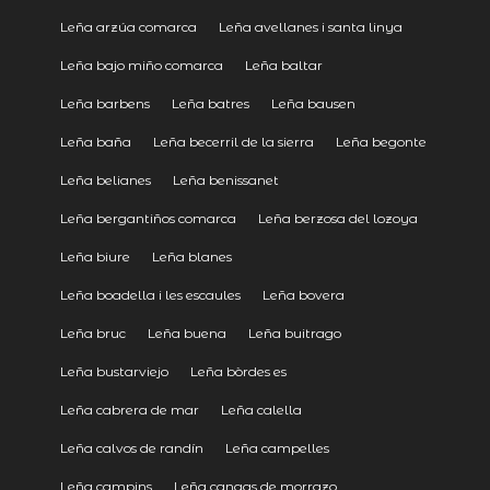
Leña arzúa comarca
Leña avellanes i santa linya
Leña bajo miño comarca
Leña baltar
Leña barbens
Leña batres
Leña bausen
Leña baña
Leña becerril de la sierra
Leña begonte
Leña belianes
Leña benissanet
Leña bergantiños comarca
Leña berzosa del lozoya
Leña biure
Leña blanes
Leña boadella i les escaules
Leña bovera
Leña bruc
Leña buena
Leña buitrago
Leña bustarviejo
Leña bòrdes es
Leña cabrera de mar
Leña calella
Leña calvos de randín
Leña campelles
Leña campins
Leña cangas de morrazo