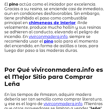
El
pino
actúa como el iniciador por excelencia.
Gracias a su resina, se enciende casi de inmediato,
aun en condiciones desfavorables. Sin embargo,
tiene prohibido el paso como combustible
principal en
chimeneas de interior
. Arde
velozmente, produce mucho hollín y sus resinas
se adhieren al conducto, elevando el peligro de
incendio. En
vivirconmadera.info
, siempre se
recomienda usar el
pino
solo para el momento
del encendido, en forma de astillas o teas, para
luego dar paso a las maderas duras.
Por Qué vivirconmadera.info es
el Mejor Sitio para Comprar
Leña
En los tiempos de Amazon, adquirir madera
debería ser tan sencillo como comprar literatura,
y ese es el logro de
vivirconmadera.info
. Mientras
que otros proveedores se limitan a vender "
leña
"