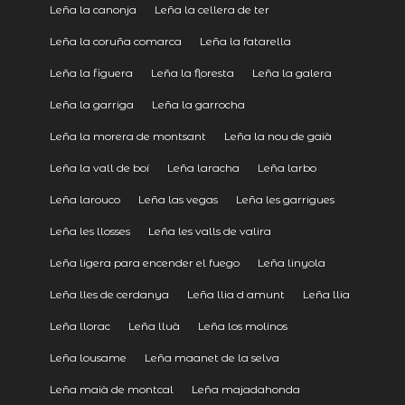
Leña la canonja
Leña la cellera de ter
Leña la coruña comarca
Leña la fatarella
Leña la figuera
Leña la floresta
Leña la galera
Leña la garriga
Leña la garrocha
Leña la morera de montsant
Leña la nou de gaià
Leña la vall de boí
Leña laracha
Leña larbo
Leña larouco
Leña las vegas
Leña les garrigues
Leña les llosses
Leña les valls de valira
Leña ligera para encender el fuego
Leña linyola
Leña lles de cerdanya
Leña llia d amunt
Leña llia
Leña llorac
Leña lluà
Leña los molinos
Leña lousame
Leña maanet de la selva
Leña maià de montcal
Leña majadahonda