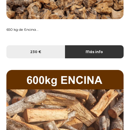
650 kg de Encina...
230 €
Más info