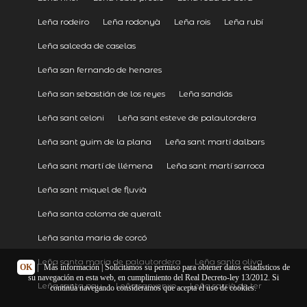
Leña rodeiro
Leña rodonyà
Leña rois
Leña rubí
Leña salceda de caselas
Leña san fernando de henares
Leña san sebastián de los reyes
Leña sandiás
Leña sant celoni
Leña sant esteve de palautordera
Leña sant guim de la plana
Leña sant martí dalbars
Leña sant martí de llémena
Leña sant martí sarroca
Leña sant miquel de fluvià
Leña santa coloma de queralt
Leña santa maria de corcó
Leña santa maria de palautordera
Leña santa oliva
OK
|
Más información
| Solicitamos su permiso para obtener datos estadísticos de
su navegación en esta web, en cumplimiento del Real Decreto-ley 13/2012. Si
Leña santa pau
Leña sanxenxo
Leña sarrià de ter
continúa navegando consideramos que acepta el uso de cookies.