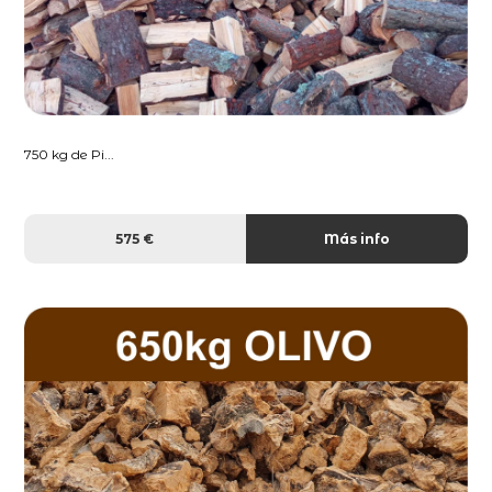
750 kg de Pi...
575 €
Más info