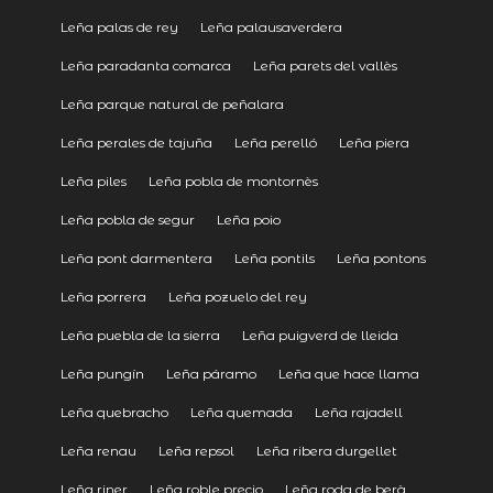
Leña palas de rey
Leña palausaverdera
Leña paradanta comarca
Leña parets del vallès
Leña parque natural de peñalara
Leña perales de tajuña
Leña perelló
Leña piera
Leña piles
Leña pobla de montornès
Leña pobla de segur
Leña poio
Leña pont darmentera
Leña pontils
Leña pontons
Leña porrera
Leña pozuelo del rey
Leña puebla de la sierra
Leña puigverd de lleida
Leña pungín
Leña páramo
Leña que hace llama
Leña quebracho
Leña quemada
Leña rajadell
Leña renau
Leña repsol
Leña ribera durgellet
Leña riner
Leña roble precio
Leña roda de berà