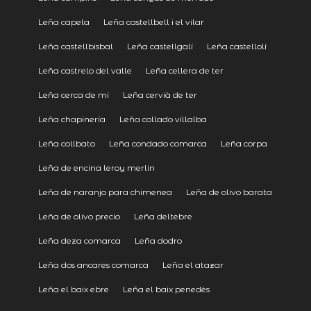
Leña capela
Leña castellbell i el vilar
Leña castellbisbal
Leña castellgalí
Leña castellolí
Leña castrelo del valle
Leña cellera de ter
Leña cerca de mi
Leña cervià de ter
Leña chapinería
Leña collado villalba
Leña collbato
Leña condado comarca
Leña corpa
Leña de encina leroy merlin
Leña de naranjo para chimenea
Leña de olivo barata
Leña de olivo precio
Leña deltebre
Leña deza comarca
Leña dodro
Leña dos ancares comarca
Leña el atazar
Leña el baix ebre
Leña el baix penedès