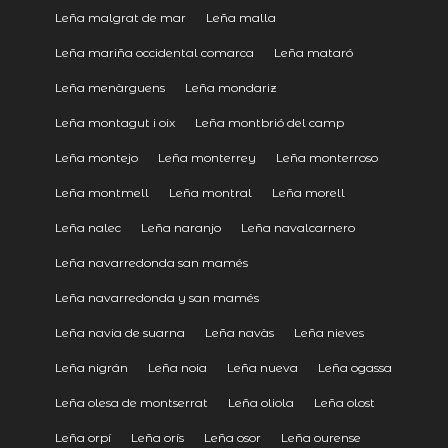
Leña malgrat de mar
Leña malla
Leña mariña occidental comarca
Leña mataró
Leña menàrguens
Leña mondariz
Leña montagut i oix
Leña montbrió del camp
Leña montejo
Leña monterrey
Leña monterroso
Leña montmell
Leña montral
Leña morell
Leña nalec
Leña naranjo
Leña navalcarnero
Leña navarredonda san mamés
Leña navarredonda y san mamés
Leña navia de suarna
Leña navàs
Leña nieves
Leña nigrán
Leña noia
Leña nueva
Leña ogassa
Leña olesa de montserrat
Leña oliola
Leña olost
Leña orpí
Leña orís
Leña osor
Leña ourense