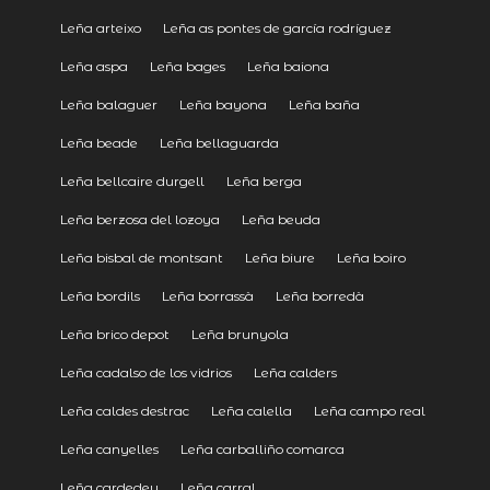
Leña arteixo
Leña as pontes de garcía rodríguez
Leña aspa
Leña bages
Leña baiona
Leña balaguer
Leña bayona
Leña baña
Leña beade
Leña bellaguarda
Leña bellcaire durgell
Leña berga
Leña berzosa del lozoya
Leña beuda
Leña bisbal de montsant
Leña biure
Leña boiro
Leña bordils
Leña borrassà
Leña borredà
Leña brico depot
Leña brunyola
Leña cadalso de los vidrios
Leña calders
Leña caldes destrac
Leña calella
Leña campo real
Leña canyelles
Leña carballiño comarca
Leña cardedeu
Leña carral