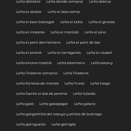
Leña deltebre
Leña donde comprar
Leña dosrius
Leña el atazar
Leña el baix camp
Leña el baix llobregat
Leña el bollo
Leña el gironès
Leña el moianès
Leña el montsià
Leña el pino
Leña el pont darmentera
Leña el pont de bar
Leña el priorat
Leña el tarragonès
Leña el vilosell
Leña encina madrid
Leña estamariu
Leña estany
Leña finisterre comarca
Leña finisterre
Leña fornelos de montes
Leña frutal
Leña fuego
Leña fuente el saz de jarama
Leña fulleda
Leña gaià
Leña galapagar
Leña galera
Leña gargantilla del lozoya y pinilla de buitrago
Leña garriguella
Leña garrigàs