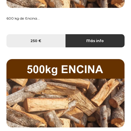
600 kg de Encina...
250 €
Más info