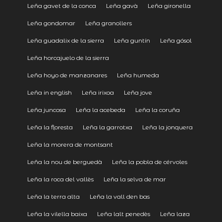
Leña gavet de la conca
Leña gavà
Leña gironella
Leña gondomar
Leña granollers
Leña guadalix de la sierra
Leña guntín
Leña gósol
Leña horcajuelo de la sierra
Leña hoyo de manzanares
Leña humeda
Leña in english
Leña irixoa
Leña jove
Leña juncosa
Leña la acebeda
Leña la coruña
Leña la floresta
Leña la garrotxa
Leña la jonquera
Leña la morera de montsant
Leña la nou de berguedà
Leña la pobla de cérvoles
Leña la roca del vallès
Leña la selva de mar
Leña la terra alta
Leña la vall den bas
Leña la vilella baixa
Leña lalt penedès
Leña laza