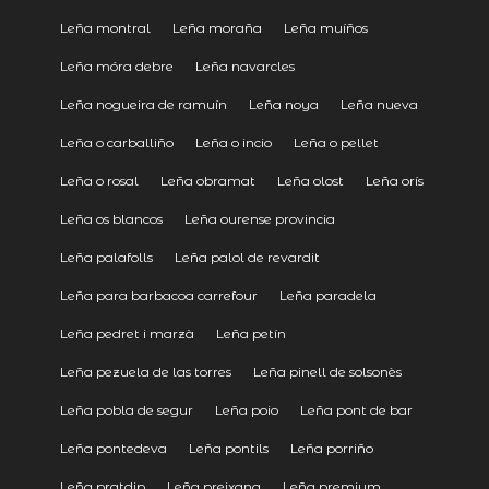
Leña montral
Leña moraña
Leña muíños
Leña móra debre
Leña navarcles
Leña nogueira de ramuín
Leña noya
Leña nueva
Leña o carballiño
Leña o incio
Leña o pellet
Leña o rosal
Leña obramat
Leña olost
Leña orís
Leña os blancos
Leña ourense provincia
Leña palafolls
Leña palol de revardit
Leña para barbacoa carrefour
Leña paradela
Leña pedret i marzà
Leña petín
Leña pezuela de las torres
Leña pinell de solsonès
Leña pobla de segur
Leña poio
Leña pont de bar
Leña pontedeva
Leña pontils
Leña porriño
Leña pratdip
Leña preixana
Leña premium