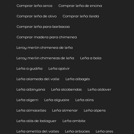
Comprar leña cerca
Comprar leña de encina
Comprar leña de olivo
Comprar leña lleida
Comprar leña para barbacoa
Comprar madera para chimenea
Leroy merlin chimenea de leña
Leroy merlin chimeneas de leña
Leña a bola
Leña a gudiña
Leña ajalvir
Leña alameda del valle
Leña albagés
Leña albinyana
Leña alcobendas
Leña aldover
Leña algerri
Leña alguaire
Leña alins
Leña almacelles
Leña almenar
Leña alpens
Leña alòs de balaguer
Leña ambite
Leña ametlla del valles
Leña arbúcies
Leña ares