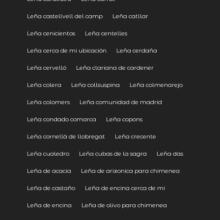
Leña castellvell del camp
Leña catllar
Leña cenicientos
Leña centelles
Leña cerca de mi ubicación
Leña cerdaña
Leña cervelló
Leña clariana de cardener
Leña colera
Leña collsuspina
Leña colmenarejo
Leña colomers
Leña comunidad de madrid
Leña condado comarca
Leña copons
Leña cornellà de llobregat
Leña crecente
Leña cualedro
Leña cubas de la sagra
Leña das
Leña de acacia
Leña de arizonica para chimenea
Leña de castaño
Leña de encina cerca de mi
Leña de encina
Leña de olivo para chimenea