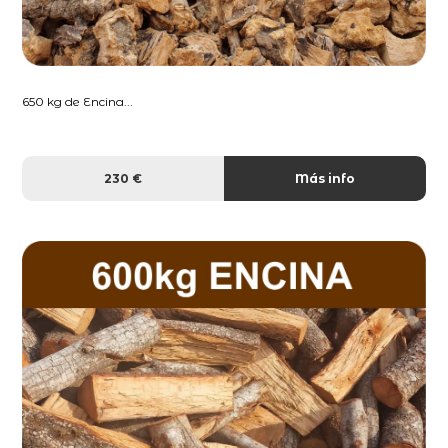
650 kg de Encina...
230 €
Más info