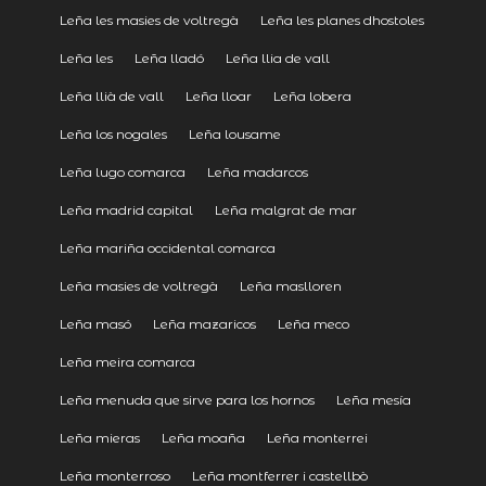
Leña les masies de voltregà
Leña les planes dhostoles
Leña les
Leña lladó
Leña llia de vall
Leña llià de vall
Leña lloar
Leña lobera
Leña los nogales
Leña lousame
Leña lugo comarca
Leña madarcos
Leña madrid capital
Leña malgrat de mar
Leña mariña occidental comarca
Leña masies de voltregà
Leña maslloren
Leña masó
Leña mazaricos
Leña meco
Leña meira comarca
Leña menuda que sirve para los hornos
Leña mesía
Leña mieras
Leña moaña
Leña monterrei
Leña monterroso
Leña montferrer i castellbò