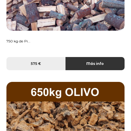
750 kg de Pi...
575 €
Más info