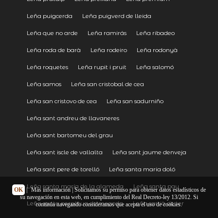
Leña puigcerda
Leña puigverd de lleida
Leña que no arde
Leña ramirás
Leña ribadeo
Leña roda de barà
Leña rodeiro
Leña rodonyà
Leña roquetes
Leña rupit i pruit
Leña salomó
Leña samos
Leña san cristobal de cea
Leña san cristovo de cea
Leña san sadurniño
Leña sant andreu de llavaneres
Leña sant bartomeu del grau
Leña sant iscle de vallalta
Leña sant jaume denveja
Leña sant pere de torelló
Leña santa maria doló
Leña santa maría de la alameda
Leña santa pau
OK
|
Más información
| Solicitamos su permiso para obtener datos estadísticos de
su navegación en esta web, en cumplimiento del Real Decreto-ley 13/2012. Si
Leña santa perpètua de mogoda
Leña sarrià de ter
continúa navegando consideramos que acepta el uso de cookies.