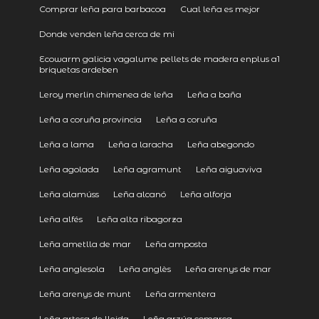
Comprar leña para barbacoa
Cual leña es mejor
Donde venden leña cerca de mi
Ecowarm galicia vagalume pellets de madera enplus a1
briquetas ardeben
Leroy merlin chimenea de leña
Leña a baña
Leña a coruña provincia
Leña a coruña
Leña a lama
Leña a laracha
Leña abegondo
Leña agolada
Leña agramunt
Leña aiguaviva
Leña alamúss
Leña alcanó
Leña alforja
Leña alfés
Leña alta ribagorza
Leña ametlla de mar
Leña amposta
Leña anglesola
Leña anglès
Leña arenys de mar
Leña arenys de munt
Leña armentera
Leña artesa de lleida
Leña arzúa comarca