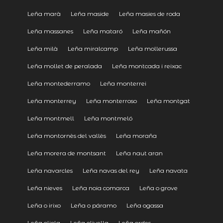
Leña marà
Leña maside
Leña masies de roda
Leña massanes
Leña mataró
Leña mañón
Leña milà
Leña miralcamp
Leña mollerussa
Leña mollet de peralada
Leña montcada i reixac
Leña montederramo
Leña monterrei
Leña monterrey
Leña monterroso
Leña montgat
Leña montmell
Leña montmeló
Leña montornès del vallès
Leña moraña
Leña morera de montsant
Leña naut aran
Leña navarcles
Leña navas del rey
Leña navata
Leña nieves
Leña noia comarca
Leña o grove
Leña o irixo
Leña o páramo
Leña ogassa
Leña oliola
Leña olivella
Leña ordes