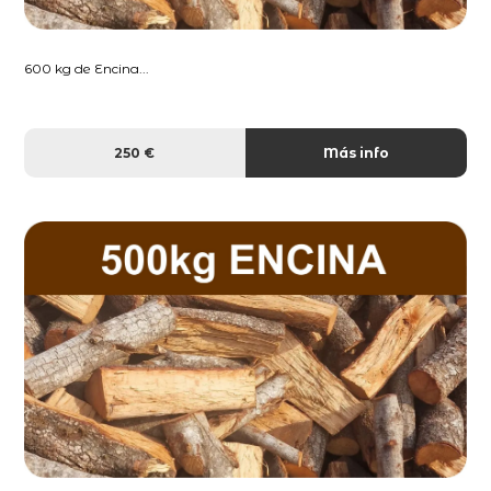
600 kg de Encina...
250 €
Más info