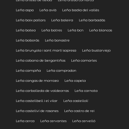
Leña aspa
Leña avià
Leña badia del vallès
Leña baix pallars
Leña baleira
Leña barbadás
Leña batea
Leña batres
Leña bcn
Leña blancos
Leña boborás
Leña bonastre
Leña brunyola i sant martí sapresa
Leña bustarviejo
Leña cabana de bergantiños
Leña camarles
Leña campiña
Leña camprodon
Leña cangas de morrazo
Leña capela
Leña carballeda de valdeorras
Leña carnota
Leña castellbell i el vilar
Leña castellolí
Leña castellví de rosanes
Leña castro de rei
Leña cerca
Leña cervantes
Leña cervelló