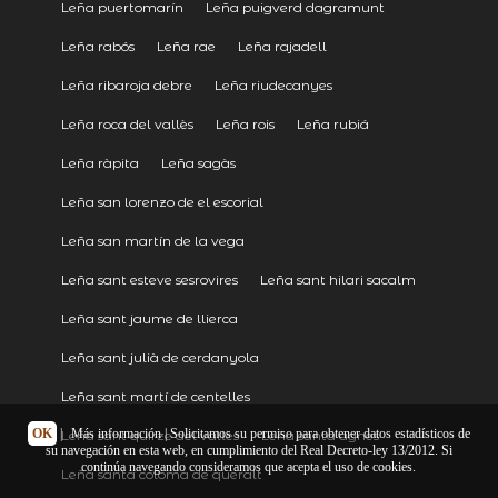
Leña puertomarín
Leña puigverd dagramunt
Leña rabós
Leña rae
Leña rajadell
Leña ribaroja debre
Leña riudecanyes
Leña roca del vallès
Leña rois
Leña rubiá
Leña ràpita
Leña sagàs
Leña san lorenzo de el escorial
Leña san martín de la vega
Leña sant esteve sesrovires
Leña sant hilari sacalm
Leña sant jaume de llierca
Leña sant julià de cerdanyola
Leña sant martí de centelles
OK
|
Más información
| Solicitamos su permiso para obtener datos estadísticos de
Leña sant quirze del vallès
Leña santa agnes
su navegación en esta web, en cumplimiento del Real Decreto-ley 13/2012. Si
continúa navegando consideramos que acepta el uso de cookies.
Leña santa coloma de queralt