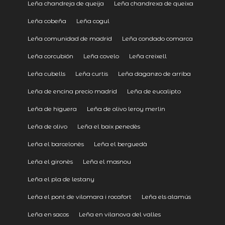
Leña chandreja de queija
Leña chandrexa de queixa
Leña cobeña
Leña cogul
Leña comunidad de madrid
Leña condado comarca
Leña corcubión
Leña covelo
Leña creixell
Leña cubells
Leña curtis
Leña daganzo de arriba
Leña de encina precio madrid
Leña de eucalipto
Leña de higuera
Leña de olivo leroy merlin
Leña de olivo
Leña el baix penedès
Leña el barcelonès
Leña el berguedà
Leña el gironès
Leña el masnou
Leña el pla de lestany
Leña el pont de vilomara i rocafort
Leña els alamús
Leña en sacos
Leña en vilanova del valles