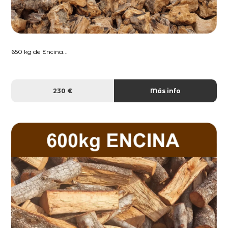
650 kg de Encina...
230 €
Más info