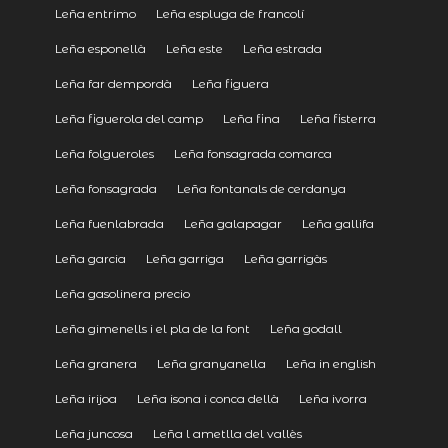
Leña entrimo
Leña espluga de francolí
Leña esponellà
Leña este
Leña estrada
Leña far dempordà
Leña figuera
Leña figuerola del camp
Leña fina
Leña fisterra
Leña folgueroles
Leña fonsagrada comarca
Leña fonsagrada
Leña fontanals de cerdanya
Leña fuenlabrada
Leña galapagar
Leña gallifa
Leña garcia
Leña garriga
Leña garrigàs
Leña gasolinera precio
Leña gimenells i el pla de la font
Leña godall
Leña granera
Leña granyanella
Leña in english
Leña irijoa
Leña isona i conca dellà
Leña ivorra
Leña juncosa
Leña l ametlla del vallès