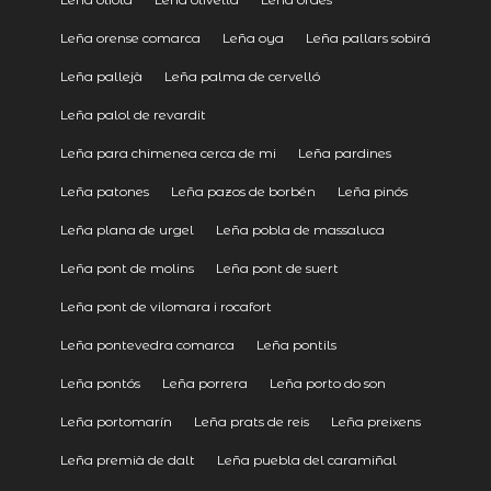
Leña orense comarca
Leña oya
Leña pallars sobirá
Leña pallejà
Leña palma de cervelló
Leña palol de revardit
Leña para chimenea cerca de mi
Leña pardines
Leña patones
Leña pazos de borbén
Leña pinós
Leña plana de urgel
Leña pobla de massaluca
Leña pont de molins
Leña pont de suert
Leña pont de vilomara i rocafort
Leña pontevedra comarca
Leña pontils
Leña pontós
Leña porrera
Leña porto do son
Leña portomarín
Leña prats de reis
Leña preixens
Leña premià de dalt
Leña puebla del caramiñal