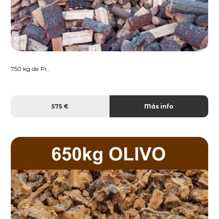
750 kg de Pi...
575 €
Más info