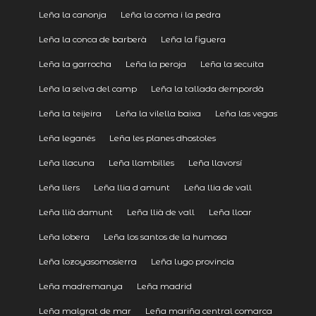
Leña la canonja
Leña la coma i la pedra
Leña la conca de barberà
Leña la figuera
Leña la garrocha
Leña la peroja
Leña la secuita
Leña la selva del camp
Leña la tallada dempordà
Leña la teijeira
Leña la vilella baixa
Leña las vegas
Leña leganés
Leña les planes dhostoles
Leña llacuna
Leña llambilles
Leña llavorsí
Leña llers
Leña llia d amunt
Leña llia de vall
Leña llià damunt
Leña llià de vall
Leña lloar
Leña lobera
Leña los santos de la humosa
Leña lozoyasomosierra
Leña lugo provincia
Leña madremanya
Leña madrid
Leña malgrat de mar
Leña mariña central comarca