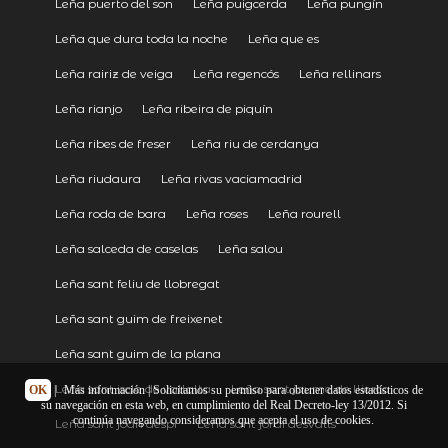
Leña puerto del son
Leña puigcerda
Leña pungín
Leña que dura toda la noche
Leña que es
Leña rairiz de veiga
Leña regencós
Leña rellinars
Leña rianjo
Leña ribeira de piquín
Leña ribes de freser
Leña riu de cerdanya
Leña riudaura
Leña rivas vaciamadrid
Leña roda de bara
Leña roses
Leña rourell
Leña salceda de caselas
Leña salou
Leña sant feliu de llobregat
Leña sant guim de freixenet
Leña sant guim de la plana
Leña sant iscle de vallalta
Leña sant jaume de llierca
OK
|
Más información
| Solicitamos su permiso para obtener datos estadísticos de
su navegación en esta web, en cumplimiento del Real Decreto-ley 13/2012. Si
continúa navegando consideramos que acepta el uso de cookies.
Leña sant joan despí
Leña sant jordi desvalls