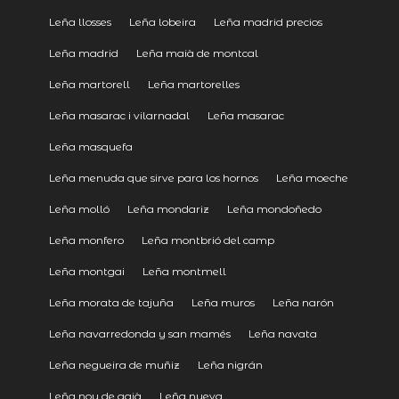
Leña llosses
Leña lobeira
Leña madrid precios
Leña madrid
Leña maià de montcal
Leña martorell
Leña martorelles
Leña masarac i vilarnadal
Leña masarac
Leña masquefa
Leña menuda que sirve para los hornos
Leña moeche
Leña molló
Leña mondariz
Leña mondoñedo
Leña monfero
Leña montbrió del camp
Leña montgai
Leña montmell
Leña morata de tajuña
Leña muros
Leña narón
Leña navarredonda y san mamés
Leña navata
Leña negueira de muñiz
Leña nigrán
Leña nou de gaià
Leña nueva