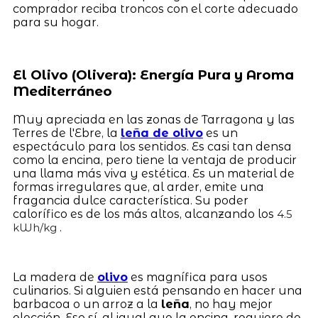
comprador reciba troncos con el corte adecuado
para su hogar.
El Olivo (Olivera): Energía Pura y Aroma
Mediterráneo
Muy apreciada en las zonas de Tarragona y las
Terres de l'Ebre, la
leña de olivo
es un
espectáculo para los sentidos. Es casi tan densa
como la encina, pero tiene la ventaja de producir
una llama más viva y estética. Es un material de
formas irregulares que, al arder, emite una
fragancia dulce característica. Su poder
calorífico es de los más altos, alcanzando los
4.5
.
kWh/kg
La madera de
olivo
es magnífica para usos
culinarios. Si alguien está pensando en hacer una
barbacoa o un arroz a la
leña
, no hay mejor
elección. Eso sí, al igual que la encina, requiere de