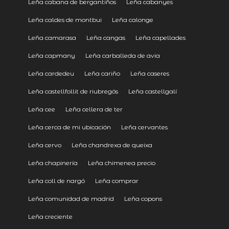
Leña cabana de bergantiños
Leña cabanyes
Leña caldes de montbui
Leña calonge
Leña camarasa
Leña cangas
Leña capellades
Leña capmany
Leña carballeda de avia
Leña cardedeu
Leña cariño
Leña caseres
Leña castellfollit de riubregós
Leña castellgalí
Leña cee
Leña cellera de ter
Leña cerca de mi ubicación
Leña cervantes
Leña cervo
Leña chandrexa de queixa
Leña chapinería
Leña chimenea precio
Leña coll de nargó
Leña comprar
Leña comunidad de madrid
Leña copons
Leña creciente