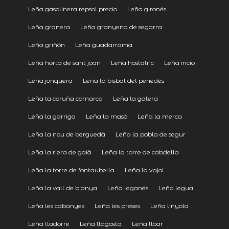
Leña gasolinera repsol precio
Leña gironés
Leña granera
Leña granyena de segarra
Leña griñón
Leña guadarrama
Leña horta de sant joan
Leña hostalric
Leña incio
Leña jonquera
Leña la bisbal del penedès
Leña la coruña comarca
Leña la galera
Leña la garriga
Leña la masó
Leña la merca
Leña la nou de berguedà
Leña la pobla de segur
Leña la riera de gaià
Leña la torre de cabdella
Leña la torre de fontaubella
Leña la vajol
Leña la vall de bianya
Leña leganés
Leña legua
Leña les cabanyes
Leña les preses
Leña linyola
Leña lladorre
Leña llagosta
Leña lloar