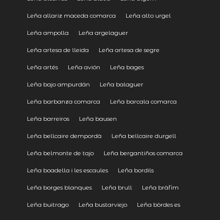
Leña allariz maceda comarca
Leña alto urgel
Leña ampolla
Leña argelaguer
Leña artesa de lleida
Leña artesa de segre
Leña artés
Leña avión
Leña bages
Leña bajo ampurdán
Leña balaguer
Leña barbanza comarca
Leña barcala comarca
Leña barreiros
Leña bausen
Leña bellcaire dempordà
Leña bellcaire durgell
Leña belmonte de tajo
Leña bergantiños comarca
Leña boadella i les escaules
Leña bordils
Leña borges blanques
Leña brull
Leña bràfim
Leña buitrago
Leña bustarviejo
Leña bòrdes es