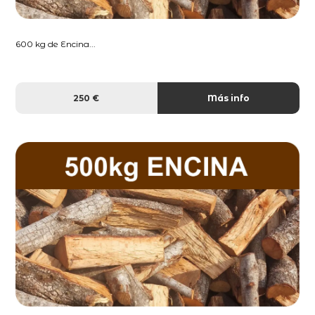
600 kg de Encina...
250 €
Más info