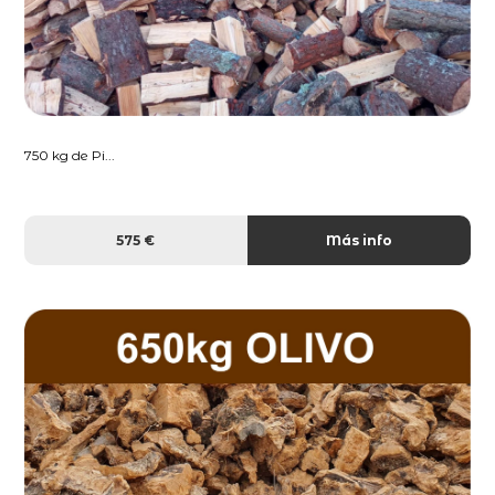
750 kg de Pi...
575 €
Más info