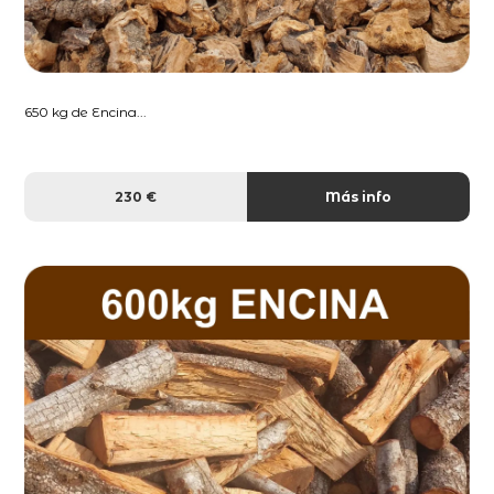
650 kg de Encina...
230 €
Más info