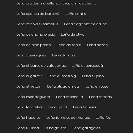
Leña cruïlles monells i sant sadurní de lheura
Leña cuenca de barberá
Leña cuntis
Leña cànoves i samalús
Leña daganzo de arriba
Leña de encina precio
Leña de olivo
Leña de pino precio
Leña de roble
Leña dozón
Leña duesaigües
Leña dumbría
Leña el barco de valdeorras
Leña el berguedà
Leña el garraf
Leña el masroig
Leña el pino
Leña el vellón
Leña els guiamets
Leña en casa
Leña esparreguera
Leña esponellà
Leña estaràs
Leña fatarella
Leña ferrol
Leña figuera
Leña figueres
Leña fornelos de montes
Leña foz
Leña fulleda
Leña galera
Leña garrigoles