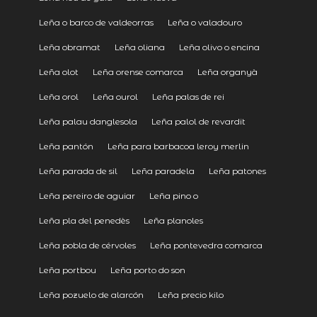
Leña o barco de valdeorras
Leña o valadouro
Leña obramat
Leña oliana
Leña olivo o encina
Leña olot
Leña orense comarca
Leña organyà
Leña orol
Leña ourol
Leña palas de rei
Leña palau danglesola
Leña palol de revardit
Leña pantón
Leña para barbacoa leroy merlin
Leña parada de sil
Leña paradela
Leña patones
Leña pereiro de aguiar
Leña pino o
Leña pla del penedès
Leña planoles
Leña pobla de cérvoles
Leña pontevedra comarca
Leña portbou
Leña porto do son
Leña pozuelo de alarcón
Leña precio kilo