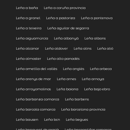
Leña a baña
Leña a coruña provincia
Leña a granel
Leña a pastoriza
Leña a pontenova
Leña a teixeira
Leña aguilar de segarra
Leña aiguamúrcia
Leña albanyà
Leña albons
Leña alcanar
Leña aldover
Leña alins
Leña alió
Leña almoster
Leña alto panadés
Leña ametlla del vallès
Leña anglés
Leña arbeca
Leña arenys de mar
Leña arnes
Leña arnoya
Leña arroyomolinos
Leña baiona
Leña bajo ebro
Leña barbanza comarca
Leña barbens
Leña barcala comarca
Leña barcelona provincia
Leña bausen
Leña bcn
Leña begues
Leña benavent de segrià
Leña bergantiños comarca