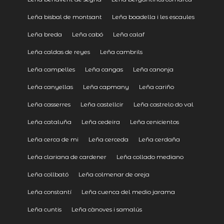
Leña bisbal de montsant
Leña boadella i les escaules
Leña breda
Leña cabó
Leña calaf
Leña caldas de reyes
Leña cambrils
Leña campelles
Leña cangas
Leña canonja
Leña canyellas
Leña capmany
Leña cariño
Leña casserres
Leña castellcir
Leña castrelo do val
Leña cataluña
Leña cedeira
Leña cenicientos
Leña cerca de mi
Leña cerceda
Leña cerdaña
Leña clariana de cardener
Leña collado mediano
Leña collbató
Leña colmenar de oreja
Leña constantí
Leña cuenca del medio jarama
Leña cuntis
Leña cànoves i samalús