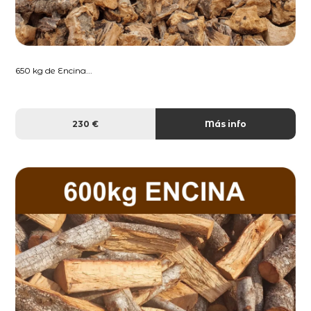
650 kg de Encina...
230 €
Más info