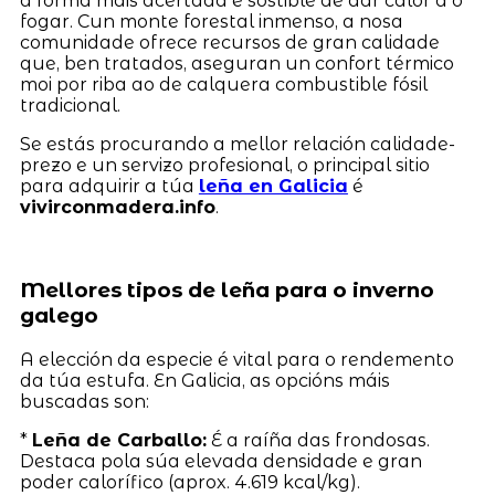
a forma máis acertada e sostible de dar calor a o
fogar. Cun monte forestal inmenso, a nosa
comunidade ofrece recursos de gran calidade
que, ben tratados, aseguran un confort térmico
moi por riba ao de calquera combustible fósil
tradicional.
Se estás procurando a mellor relación calidade-
prezo e un servizo profesional, o principal sitio
para adquirir a túa
leña en Galicia
é
vivirconmadera.info
.
Mellores tipos de leña para o inverno
galego
A elección da especie é vital para o rendemento
da túa estufa. En Galicia, as opcións máis
buscadas son:
*
Leña de Carballo:
É a raíña das frondosas.
Destaca pola súa elevada densidade e gran
poder calorífico (aprox. 4.619 kcal/kg).