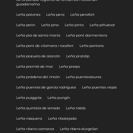
guadarrama
Leña patones
Leña pera
Leña perafort
Leña petín
Leña pino
Leña pinto
Leña piñuécar
Leña pla de santa maria
Leña pont darmentera
Leña pont de vilomara i rocafort
Leña pontons
Leña pozuelo de alarcón
Leña pratdip
Leña premià de mar
Leña preses
Leña prádena del rincón
Leña puentecesures
Leña puentes de garcía rodríguez
Leña puentes viejas
Leña puiggròs
Leña pungín
Leña quintela de leirado
Leña rabós
Leña rasquera
Leña ribatejada
Leña ribeiro comarca
Leña ribera durgellet