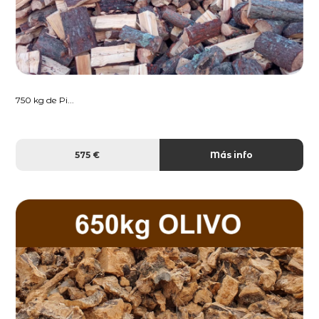
750 kg de Pi...
575 €
Más info