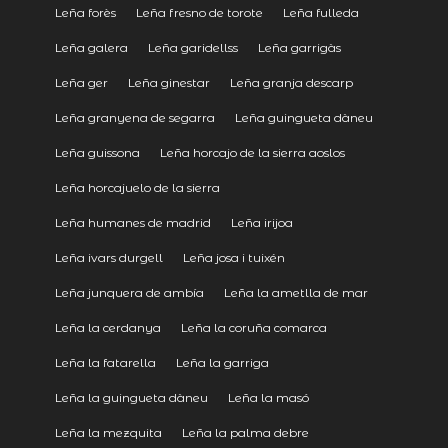
Leña forès
Leña fresno de torote
Leña fulleda
Leña galera
Leña garidellss
Leña garrigàs
Leña ger
Leña ginestar
Leña granja descarp
Leña granyena de segarra
Leña guingueta dàneu
Leña guissona
Leña horcajo de la sierra aoslos
Leña horcajuelo de la sierra
Leña humanes de madrid
Leña irijoa
Leña ivars durgell
Leña josa i tuixén
Leña junquera de ambía
Leña la ametlla de mar
Leña la cerdanya
Leña la coruña comarca
Leña la fatarella
Leña la garriga
Leña la guingueta dàneu
Leña la masó
Leña la mezquita
Leña la palma debre