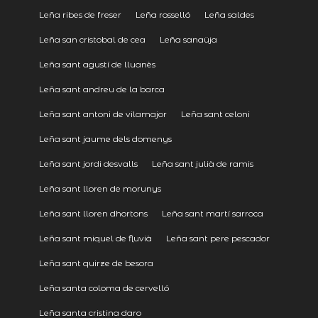
Leña ribes de freser
Leña rosselló
Leña saldes
Leña san cristobal de cea
Leña sanaüja
Leña sant agustí de lluanès
Leña sant andreu de la barca
Leña sant antoni de vilamajor
Leña sant celoni
Leña sant jaume dels domenys
Leña sant jordi desvalls
Leña sant julià de ramis
Leña sant lloren de morunys
Leña sant lloren dhortons
Leña sant martí sarroca
Leña sant miquel de fluvià
Leña sant pere pescador
Leña sant quirze de besora
Leña santa coloma de cervelló
Leña santa cristina daro