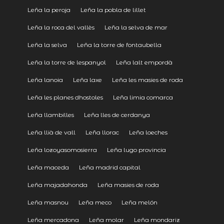
Leña la peroja
Leña la pobla de lillet
Leña la roca del vallès
Leña la selva de mar
Leña la selva
Leña la torre de fontaubella
Leña la torre de lespanyol
Leña lalt empordà
Leña lanoia
Leña laxe
Leña les masies de roda
Leña les planes dhostoles
Leña limia comarca
Leña llambilles
Leña lles de cerdanya
Leña llià de vall
Leña llorac
Leña loeches
Leña lozoyasomosierra
Leña lugo provincia
Leña maceda
Leña madrid capital
Leña majadahonda
Leña masies de roda
Leña masnou
Leña meco
Leña melón
Leña mercadona
Leña molar
Leña mondariz