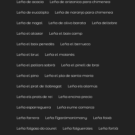
Leña de acacia
Leña de arizonica para chimenea
Leña de eucalipto
Leña de naranjo para chimenea
Leña de nogal
Leña de olivo barata
Leña deltebre
Leña el atazar
Leña el baix camp
Leña el baix penedès
Leña el berrueco
Leña el bruc
Leña el moianès
Leña el pallars sobirà
Leña el pinell de brai
Leña el pino
Leña el pla de santa maria
Leña el prat de llobregat
Leña els alamús
Leña els prats de rei
Leña encina precio
Leña esparreguera
Leña eume comarca
Leña farrera
Leña figarómontmany
Leña foixà
Leña folgoso do courel
Leña folgueroles
Leña fortià