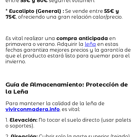
entre
55€ y 80€
según el volumen.
*
Eucalipto (General) :
Se vende entre
55€ y
75€
, ofreciendo una gran relación calor/precio.
Es vital realizar una
compra anticipada
en
primavera o verano. Adquirir la
leña
en estas
fechas garantiza mejores precios y la garantía de
que el producto estará listo para quemar para el
invierno.
Guía de Almacenamiento: Protección de
la Leña
Para mantener la calidad de la leña de
vivirconmadera.info
, es vital:
1.
Elevación:
No tocar el suelo directo (usar palets
o soportes).
2.
Aireación:
Cubrir solo la parte superior (tejado),