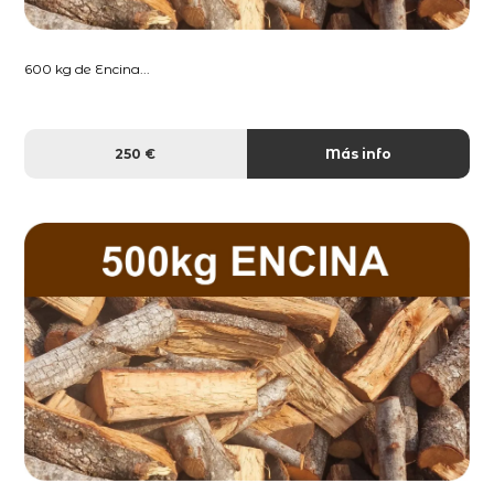
600 kg de Encina...
250 €
Más info