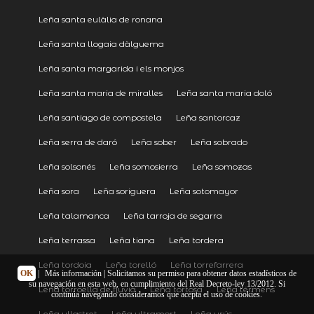
Leña santa eulàlia de ronana
Leña santa llogaia dàlguema
Leña santa margarida i els monjos
Leña santa maria de miralles
Leña santa maria doló
Leña santiago de compostela
Leña santorcaz
Leña serra de daró
Leña sober
Leña sobrado
Leña solsonés
Leña somosierra
Leña somozas
Leña sora
Leña soriguera
Leña sotomayor
Leña talamanca
Leña tarroja de segarra
Leña terrassa
Leña tiana
Leña tordera
Leña tordoia
Leña torelló
Leña torrefarrera
OK
|
Más información
| Solicitamos su permiso para obtener datos estadísticos de
su navegación en esta web, en cumplimiento del Real Decreto-ley 13/2012. Si
Leña torroella de fluvià
Leña tortosa
Leña térmens
continúa navegando consideramos que acepta el uso de cookies.
Leña ullastret
Leña ultramort
Leña urús