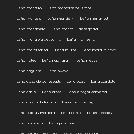
Leña monfero
Leña monforte de lemos
Leña montejo
Leña montferri
Leña montmell
Leña montmeló
Leña montoliu de segarra
Leña montroig del camp
Leña montseny
Leña moralzarzal
Leña muros
Leña móra la nova
Leña nalec
Leña naut aran
Leña nieves
Leña noguera
Leña nueva
Leña olesa de bonesvalls
Leña olost
Leña olèrdola
Leña oristà
Leña oroso
Leña ortegal comarca
Leña orusco de tajuña
Leña otero de rey
Leña palausaverdera
Leña para chimenea precios
Leña paradela
Leña pardines
Leña parque regional de la cuenca media del