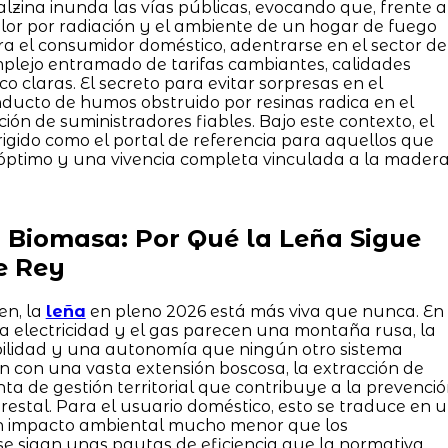
alzina inunda las vías públicas, evocando que, frente a
alor por radiación y el ambiente de un hogar de fuego
ra el consumidor doméstico, adentrarse en el sector de
plejo entramado de tarifas cambiantes, calidades
co claras. El secreto para evitar sorpresas en el
ducto de humos obstruido por resinas radica en el
ión de suministradores fiables. Bajo este contexto, el
rigido como el portal de referencia para aquellos que
óptimo y una vivencia completa vinculada a la madera
a Biomasa: Por Qué la Leña Sigue
e Rey
en, la
leña
en pleno 2026 está más viva que nunca. En
la electricidad y el gas parecen una montaña rusa, la
bilidad y una autonomía que ningún otro sistema
ón con una vasta extensión boscosa, la extracción de
 de gestión territorial que contribuye a la prevenci
orestal. Para el usuario doméstico, esto se traduce en 
 un impacto ambiental mucho menor que los
 se sigan unas pautas de eficiencia que la normativa