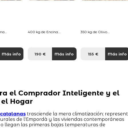
na...
400 kg de Encina...
350 kg de Olivo...
Más info
190 €
Más info
155 €
Más info
ra el Comprador Inteligente y el
 el Hogar
s catalanas
trasciende la mera climatización; represen
 rurales de l'Empordà y las viviendas contemporáneas
o llegan las primeras bajas temperaturas de