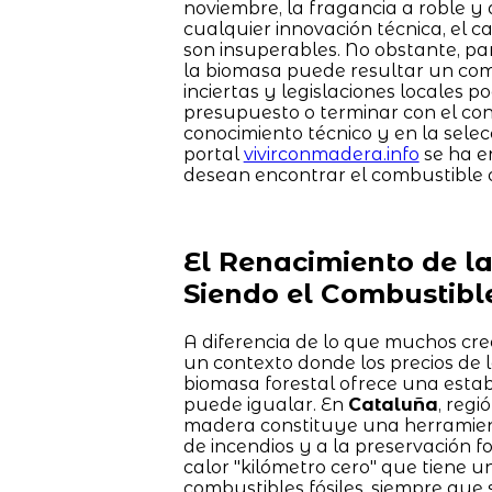
noviembre, la fragancia a roble y 
cualquier innovación técnica, el c
son insuperables. No obstante, pa
la biomasa puede resultar un com
inciertas y legislaciones locales po
presupuesto o terminar con el con
conocimiento técnico y en la selecc
portal
vivirconmadera.info
se ha e
desean encontrar el combustible 
El Renacimiento de l
Siendo el Combustibl
A diferencia de lo que muchos cre
un contexto donde los precios de 
biomasa forestal ofrece una esta
puede igualar. En
Cataluña
, regi
madera constituye una herramienta
de incendios y a la preservación f
calor "kilómetro cero" que tiene
combustibles fósiles, siempre que