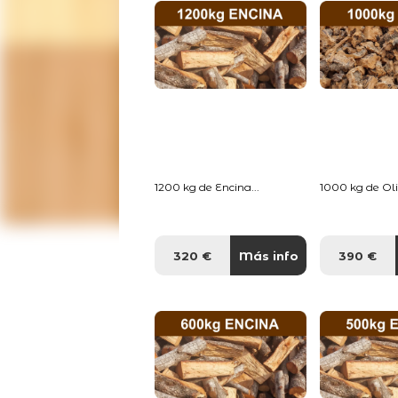
1200 kg de Encina...
1000 kg de Oliv
320 €
Más info
390 €