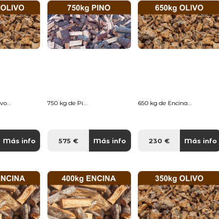
o...
750 kg de Pi...
650 kg de Encina...
Más info
575 €
Más info
230 €
Más info