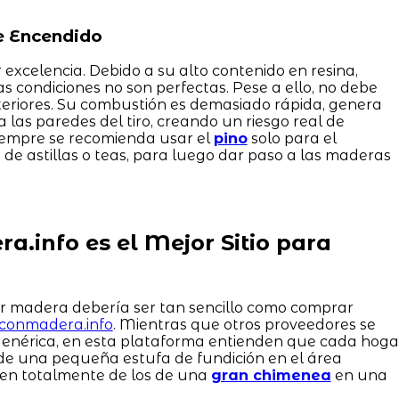
de Encendido
 excelencia. Debido a su alto contenido en resina,
 las condiciones no son perfectas. Pese a ello, no debe
teriores. Su combustión es demasiado rápida, genera
las paredes del tiro, creando un riesgo real de
siempre se recomienda usar el
pino
solo para el
e astillas o teas, para luego dar paso a las maderas
a.info es el Mejor Sitio para
ir madera debería ser tan sencillo como comprar
irconmadera.info
. Mientras que otros proveedores se
genérica, en esta plataforma entienden que cada hoga
de una pequeña estufa de fundición en el área
ren totalmente de los de una
gran chimenea
en una