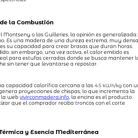
a de la Combustión
l Montseny o las Guilleries, la opinión es generalizada:
remo. Es una madera de una dureza extrema, muy dens
 es su capacidad para crear brasas que duran horas.
do; sin embargo, una vez activa, el calor emitido es
ideal para estufas cerradas donde se busca mantener l
e sin tener que levantarse a repostar.
a capacidad calorífica cercana a las
con u
4.5 kWh/kg
genera proyecciones de chispas, lo que incrementa la
n la web
vivirconmadera.info
, la encina es el producto
tizar que el comprador reciba troncos con el corte
a Térmica y Esencia Mediterránea