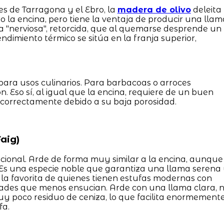
s de Tarragona y el Ebro, la
madera de olivo
deleita
mo la encina, pero tiene la ventaja de producir una llam
a "nerviosa", retorcida, que al quemarse desprende un
dimiento térmico se sitúa en la franja superior,
ara usos culinarios. Para barbacoas o arroces
ón. Eso sí, al igual que la encina, requiere de un buen
 correctamente debido a su baja porosidad.
aig)
icional. Arde de forma muy similar a la encina, aunque
 Es una especie noble que garantiza una llama serena
s la favorita de quienes tienen estufas modernas con
iedades que menos ensucian. Arde con una llama clara, 
y poco residuo de ceniza, lo que facilita enormement
fa.