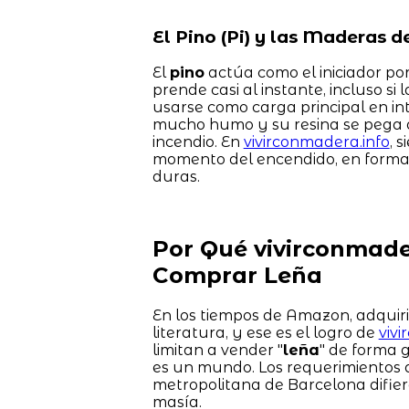
El Pino (Pi) y las Maderas 
El
pino
actúa como el iniciador por
prende casi al instante, incluso si
usarse como carga principal en in
mucho humo y su resina se pega a 
incendio. En
vivirconmadera.info
, 
momento del encendido, en forma d
duras.
Por Qué vivirconmader
Comprar Leña
En los tiempos de Amazon, adquir
literatura, y ese es el logro de
viv
limitan a vender "
leña
" de forma 
es un mundo. Los requerimientos 
metropolitana de Barcelona difie
masía.