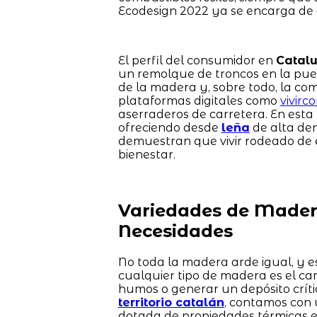
Ecodesign 2022 ya se encarga de 
El perfil del consumidor en
Catal
un remolque de troncos en la pue
de la madera y, sobre todo, la c
plataformas digitales como
vivirc
aserraderos de carretera. En esta
ofreciendo desde
leña
de alta de
demuestran que vivir rodeado de es
bienestar.
Variedades de Madera
Necesidades
No toda la madera arde igual, y es
cualquier tipo de madera es el ca
humos o generar un depósito críti
territorio catalán
, contamos con 
dotada de propiedades térmicas e