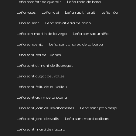
Leña rocafort de queralt
Leña roda de bara
Leña roses
Leña rubí
Leña rupit i pruit
Leña rúa
Leña sallent
Leña salvatierra de miño
Leña san martín de la vega
Leña san sadurniño
Leña sangenjo
Leña sant andreu de la barca
Leña sant boi de lluanès
Leña sant climent de llobregat
Leña sant cugat del vallès
Leña sant feliu de buixalleu
Leña sant guim de la plana
Leña sant joan de les abadesses
Leña sant joan despí
Leña sant jordi desvalls
Leña sant martí dalbars
Leña sant martí de riucorb