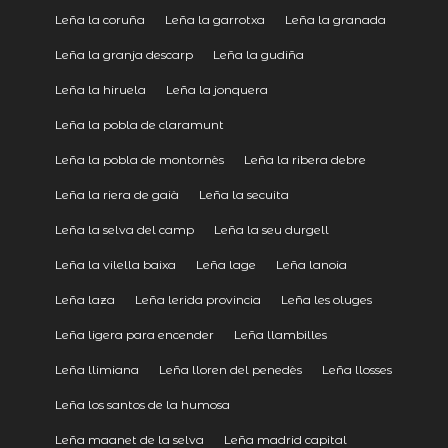
Leña la coruña
Leña la garrotxa
Leña la granada
Leña la granja descarp
Leña la gudiña
Leña la hiruela
Leña la jonquera
Leña la pobla de claramunt
Leña la pobla de montornès
Leña la ribera debre
Leña la riera de gaià
Leña la secuita
Leña la selva del camp
Leña la seu durgell
Leña la vilella baixa
Leña lage
Leña lanoia
Leña laza
Leña lerida provincia
Leña les oluges
Leña ligera para encender
Leña llambilles
Leña llimiana
Leña lloren del penedès
Leña llosses
Leña los santos de la humosa
Leña maanet de la selva
Leña madrid capital