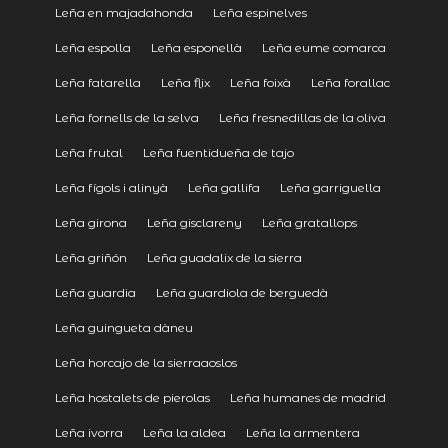
Leña en majadahonda
Leña espinelves
Leña espolla
Leña esponellà
Leña eume comarca
Leña fatarella
Leña flix
Leña foixà
Leña forallac
Leña fornells de la selva
Leña fresnedillas de la oliva
Leña frutal
Leña fuentidueña de tajo
Leña fígols i alinyà
Leña gallifa
Leña garriguella
Leña girona
Leña gisclareny
Leña gratallops
Leña griñón
Leña guadalix de la sierra
Leña guardia
Leña guardiola de berguedà
Leña guingueta dàneu
Leña horcajo de la sierraaoslos
Leña hostalets de pierolas
Leña humanes de madrid
Leña ivorra
Leña la aldea
Leña la armentera