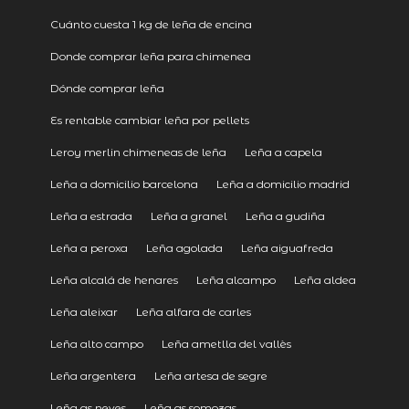
Cuánto cuesta 1 kg de leña de encina
Donde comprar leña para chimenea
Dónde comprar leña
Es rentable cambiar leña por pellets
Leroy merlin chimeneas de leña
Leña a capela
Leña a domicilio barcelona
Leña a domicilio madrid
Leña a estrada
Leña a granel
Leña a gudiña
Leña a peroxa
Leña agolada
Leña aiguafreda
Leña alcalá de henares
Leña alcampo
Leña aldea
Leña aleixar
Leña alfara de carles
Leña alto campo
Leña ametlla del vallès
Leña argentera
Leña artesa de segre
Leña as neves
Leña as somozas