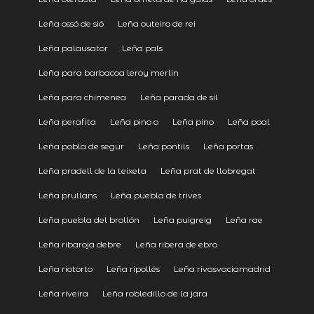
Leña ossó de sió
Leña outeiro de rei
Leña palausator
Leña pals
Leña para barbacoa leroy merlin
Leña para chimenea
Leña parada de sil
Leña perafita
Leña pino o
Leña pino
Leña poal
Leña pobla de segur
Leña pontils
Leña portas
Leña pradell de la teixeta
Leña prat de llobregat
Leña prullans
Leña puebla de trives
Leña puebla del brollón
Leña puigreig
Leña rae
Leña ribaroja debre
Leña ribera de ebro
Leña riotorto
Leña ripollés
Leña rivasvaciamadrid
Leña riveira
Leña robledillo de la jara