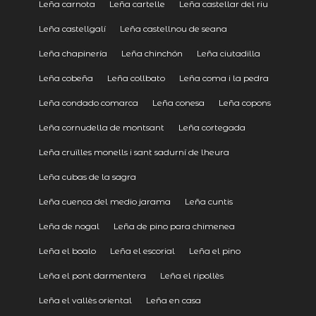
Leña carnota
Leña cartelle
Leña castellar del riu
Leña castellgalí
Leña castellnou de seana
Leña chapinería
Leña chinchón
Leña ciutadilla
Leña cobeña
Leña collbato
Leña coma i la pedra
Leña condado comarca
Leña conesa
Leña copons
Leña cornudella de montsant
Leña cortegada
Leña cruïlles monells i sant sadurní de lheura
Leña cubas de la sagra
Leña cuenca del medio jarama
Leña cuntis
Leña de nogal
Leña de pino para chimenea
Leña el boalo
Leña el escorial
Leña el pino
Leña el pont darmentera
Leña el ripollès
Leña el vallès oriental
Leña en casa