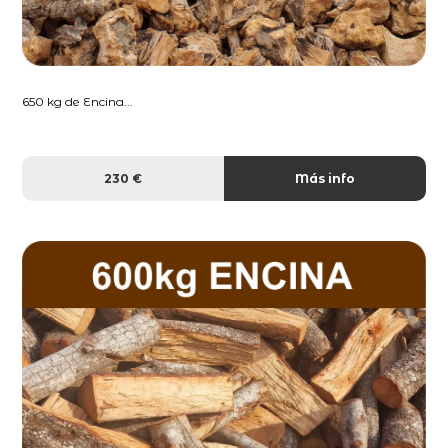
650 kg de Encina...
230 €
Más info