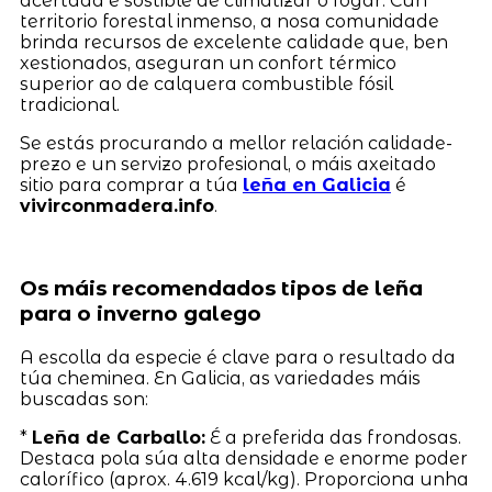
acertada e sostible de climatizar o fogar. Cun
territorio forestal inmenso, a nosa comunidade
brinda recursos de excelente calidade que, ben
xestionados, aseguran un confort térmico
superior ao de calquera combustible fósil
tradicional.
Se estás procurando a mellor relación calidade-
prezo e un servizo profesional, o máis axeitado
sitio para comprar a túa
leña en Galicia
é
vivirconmadera.info
.
Os máis recomendados tipos de leña
para o inverno galego
A escolla da especie é clave para o resultado da
túa cheminea. En Galicia, as variedades máis
buscadas son:
*
Leña de Carballo:
É a preferida das frondosas.
Destaca pola súa alta densidade e enorme poder
calorífico (aprox. 4.619 kcal/kg). Proporciona unha