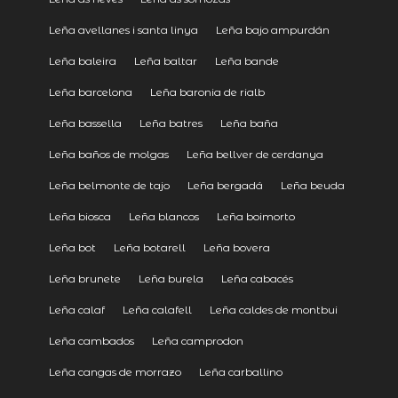
Leña avellanes i santa linya
Leña bajo ampurdán
Leña baleira
Leña baltar
Leña bande
Leña barcelona
Leña baronia de rialb
Leña bassella
Leña batres
Leña baña
Leña baños de molgas
Leña bellver de cerdanya
Leña belmonte de tajo
Leña bergadá
Leña beuda
Leña biosca
Leña blancos
Leña boimorto
Leña bot
Leña botarell
Leña bovera
Leña brunete
Leña burela
Leña cabacés
Leña calaf
Leña calafell
Leña caldes de montbui
Leña cambados
Leña camprodon
Leña cangas de morrazo
Leña carballino