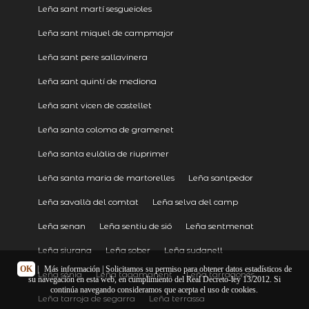
Leña sant martí sesgueioles
Leña sant miquel de campmajor
Leña sant pere sallavinera
Leña sant quintí de mediona
Leña sant vicen de castellet
Leña santa coloma de gramenet
Leña santa eulàlia de riuprimer
Leña santa maria de martorelles
Leña santpedor
Leña savallà del comtat
Leña selva del camp
Leña senan
Leña sentiu de sió
Leña sentmenat
Leña siurana
Leña sober
Leña sudanell
OK
|
Más información
| Solicitamos su permiso para obtener datos estadísticos de
Leña sénia
Leña tagamanent
Leña tarragonés
su navegación en esta web, en cumplimiento del Real Decreto-ley 13/2012. Si
continúa navegando consideramos que acepta el uso de cookies.
Leña tarroja de segarra
Leña terrassa