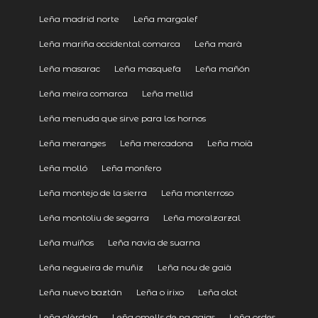
Leña madrid norte
Leña margalef
Leña mariña occidental comarca
Leña marà
Leña masarac
Leña masquefa
Leña mañón
Leña meira comarca
Leña mellid
Leña menuda que sirve para los hornos
Leña meranges
Leña mercadona
Leña moià
Leña molló
Leña monfero
Leña montejo de la sierra
Leña monterroso
Leña montoliu de segarra
Leña moralzarzal
Leña muíños
Leña navia de suarna
Leña negueira de muñiz
Leña nou de gaià
Leña nuevo baztán
Leña o irixo
Leña olot
Leña olèrdola
Leña omells de na gaias
Leña ordes