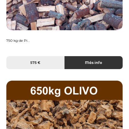
750 kg de Pi...
575 €
Más info