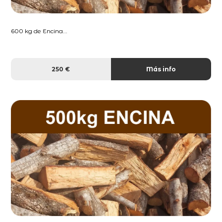
600 kg de Encina...
250 €
Más info