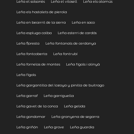
Leña el solsonès
Leña el vilosell
Leña els alamús
Leña els hostalets de pierola
Leña en becerril de la sierra
Leña en saco
Leña espluga calba
Leña esterri de cardós
Leña floresta
Leña fontanals de cerdanya
Leña fontcoberta
Leña fontrubí
Leña fornelos de montes
Leña fígols i alinyà
Leña fígols
Leña gargantilla del lozoya y pinilla de buitrago
Leña garraf
Leña garriguella
Leña gavet de la conca
Leña gelida
Leña gondomar
Leña granyena de segarra
Leña griñón
Leña grove
Leña guardia