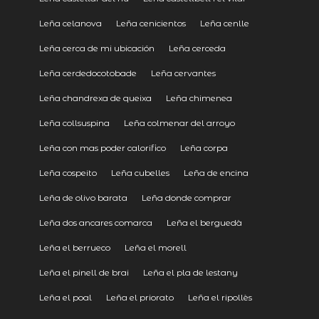
Leña celanova
Leña cenicientos
Leña cenlle
Leña cerca de mi ubicación
Leña cerceda
Leña cerdedocotobade
Leña cervantes
Leña chandrexa de queixa
Leña chimenea
Leña collsuspina
Leña colmenar del arroyo
Leña con mas poder calorifico
Leña corpa
Leña cospeito
Leña cubelles
Leña de encina
Leña de olivo barata
Leña donde comprar
Leña dos ancares comarca
Leña el berguedà
Leña el berrueco
Leña el morell
Leña el pinell de brai
Leña el pla de lestany
Leña el poal
Leña el priorato
Leña el ripollès