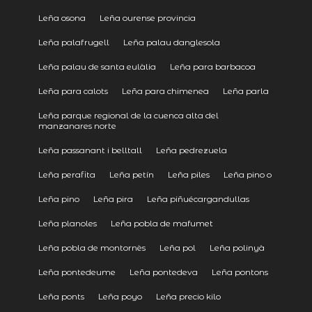
Leña osona
Leña ourense provincia
Leña palafrugell
Leña palau danglesola
Leña palau de santa eulàlia
Leña para barbacoa
Leña para calots
Leña para chimenea
Leña parla
Leña parque regional de la cuenca alta del
manzanares norte
Leña passanant i belltall
Leña pedrezuela
Leña perafita
Leña petín
Leña piles
Leña pino o
Leña pino
Leña pira
Leña piñuécargandullas
Leña planoles
Leña pobla de mafumet
Leña pobla de montornès
Leña pol
Leña polinyà
Leña pontedeume
Leña pontedeva
Leña pontons
Leña ponts
Leña poyo
Leña precio kilo