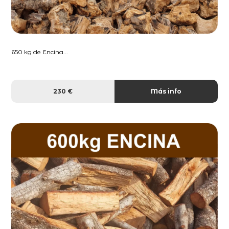
650 kg de Encina...
230 €
Más info