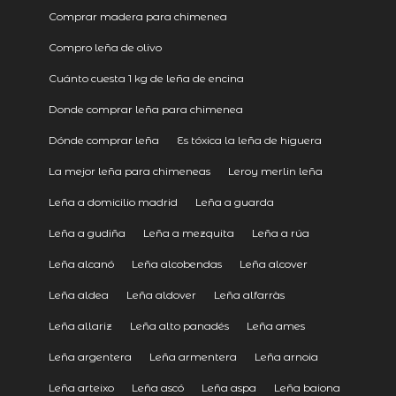
Comprar madera para chimenea
Compro leña de olivo
Cuánto cuesta 1 kg de leña de encina
Donde comprar leña para chimenea
Dónde comprar leña
Es tóxica la leña de higuera
La mejor leña para chimeneas
Leroy merlin leña
Leña a domicilio madrid
Leña a guarda
Leña a gudiña
Leña a mezquita
Leña a rúa
Leña alcanó
Leña alcobendas
Leña alcover
Leña aldea
Leña aldover
Leña alfarràs
Leña allariz
Leña alto panadés
Leña ames
Leña argentera
Leña armentera
Leña arnoia
Leña arteixo
Leña ascó
Leña aspa
Leña baiona