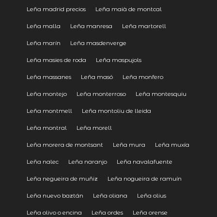
Leña madrid precios
Leña maià de montcal
Leña malla
Leña manresa
Leña martorell
Leña marín
Leña masdenverge
Leña masies de roda
Leña maspujols
Leña massanes
Leña masó
Leña monfero
Leña montejo
Leña monterroso
Leña montesquiu
Leña montmell
Leña montoliu de lleida
Leña montral
Leña morell
Leña morera de montsant
Leña mura
Leña muxía
Leña nalec
Leña naranjo
Leña navalafuente
Leña negueira de muñiz
Leña nogueira de ramuín
Leña nuevo baztán
Leña oliana
Leña olius
Leña olivo o encina
Leña ordes
Leña orense