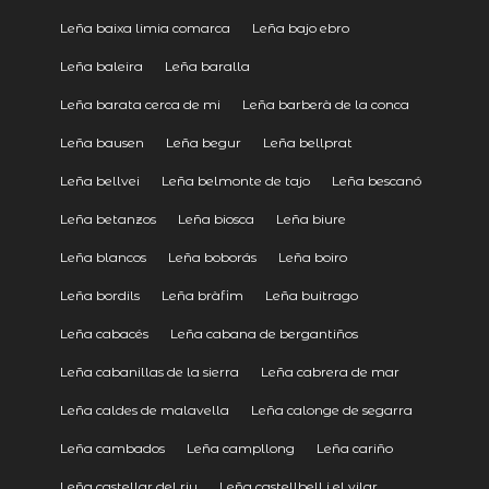
Leña baixa limia comarca
Leña bajo ebro
Leña baleira
Leña baralla
Leña barata cerca de mi
Leña barberà de la conca
Leña bausen
Leña begur
Leña bellprat
Leña bellvei
Leña belmonte de tajo
Leña bescanó
Leña betanzos
Leña biosca
Leña biure
Leña blancos
Leña boborás
Leña boiro
Leña bordils
Leña bràfim
Leña buitrago
Leña cabacés
Leña cabana de bergantiños
Leña cabanillas de la sierra
Leña cabrera de mar
Leña caldes de malavella
Leña calonge de segarra
Leña cambados
Leña campllong
Leña cariño
Leña castellar del riu
Leña castellbell i el vilar