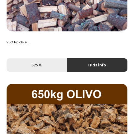
750 kg de Pi...
575 €
Más info