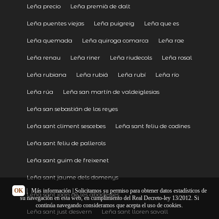
Leña precio
Leña premià de dalt
Leña puentes viejas
Leña puigreig
Leña que es
Leña quemada
Leña quiroga comarca
Leña rae
Leña renau
Leña riner
Leña riudecols
Leña rosal
Leña rubiana
Leña rubiá
Leña rubí
Leña río
Leña rúa
Leña san martín de valdeiglesias
Leña san sebastián de los reyes
Leña sant climent sescebes
Leña sant feliu de codines
Leña sant feliu de pallerols
Leña sant guim de freixenet
Leña sant jaume dels domenys
OK
|
Más información
| Solicitamos su permiso para obtener datos estadísticos de
Leña sant joan de les abadesses
su navegación en esta web, en cumplimiento del Real Decreto-ley 13/2012. Si
continúa navegando consideramos que acepta el uso de cookies.
Leña sant just desvern
Leña sant lloren savall