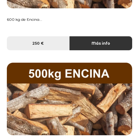
600 kg de Encina...
250 €
Más info