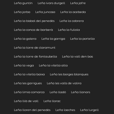
Leña guntín
Leña ivars durgell
Leña jafre
Leña jorba
Leña juncosa
Leña la acebeda
Leña la bisbal del penedès
Leña la cabrera
Leña la conca de barberà
Leña la fuliola
Leña la galera
Leña la garriga
Leña la portella
Leña la torre de claramunt
Leña la torre de fontaubella
Leña la vall den bas
Leña la vega
Leña la vilella alta
Leña la vilella baixa
Leña les borges blanques
Leña les garrigues
Leña les valls de valira
Leña limia comarca
Leña lladó
Leña llanars
Leña llià de vall
Leña llorac
Leña lloren del penedès
Leña loeches
Leña lurgell