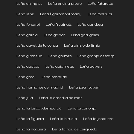
Leña en ingles
Leña encina precio
Leña fatarella
Leña fene
Leña figarómontmany
Leña fontrubí
Leña forcarei
Leña freginals
Leña gandesa
Leña garcia
Leña garraf
Leña garrigoles
Leña gavet de la conca
Leña ginzio de limia
Leña gironella
Leña golmés
Leña granja descarp
Leña gualba
Leña guiametss
Leña guixers
Leña gósol
Leña hostalric
Leña humanes de madrid
Leña josa i tuixén
Leña juià
Leña la ametlla de mar
Leña la bisbal dempordà
Leña la canonja
Leña la figuera
Leña la hiruela
Leña la jonquera
Leña la noguera
Leña la nou de berguedà