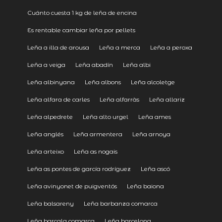
Cuánto cuesta 1 kg de leña de encina
Es rentable cambiar leña por pellets
Leña a illa de arousa
Leña a merca
Leña a peroxa
Leña a veiga
Leña abadín
Leña albi
Leña albinyana
Leña albons
Leña alcoletge
Leña alfara de carles
Leña alfarràs
Leña allariz
Leña alpedrete
Leña alto urgel
Leña ames
Leña anglés
Leña armentera
Leña arnoya
Leña arteixo
Leña as nogais
Leña as pontes de garcía rodríguez
Leña ascó
Leña avinyonet de puigventós
Leña baiona
Leña balsareny
Leña barbanza comarca
Leña barcala comarca
Leña barcelona