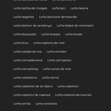
Leña baños de molgas
Leña bcn
Leña beariz
Leña begonte
Leña bellcaire dempordà
Leña bellver de cerdanya
Leña bisbal de montsant
Leña boqueijón
Leña braojos
Leña breda
Leña bruc
Leña cabrera de mar
Leña caldas de reis
Leña cambre
Leña campdevànol
Leña campelles
Leña campllong
Leña canet de mar
Leña carballino
Leña carral
Leña castellar de la ribera
Leña castellcir
Leña castellví de rosanes
Leña castelló dempúries
Leña cenlle
Leña centelles