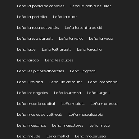
Leña la pobla de cérvoles
Leña la pobla de lillet
Leña la portella
Leña la quar
Leña la roca del vallès
Leña la sentiu de sió
Leña la seu durgell
Leña la vajol
Leña la vega
Leña lage
Leña lalt urgell
Leña laracha
Leña laroco
Leña les oluges
Leña les planes dhostoles
Leña llagosta
Leña llimiana
Leña llià damunt
Leña lorenzana
Leña los nogales
Leña lourenzá
Leña lurgell
Leña madrid capital
Leña maials
Leña manresa
Leña masies de voltregà
Leña massalcoreig
Leña massanas
Leña massoteres
Leña meco
Leña melide
Leña mellid
Leña mollerussa