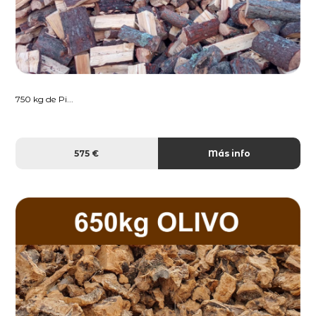
750 kg de Pi...
575 €
Más info