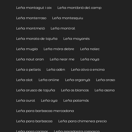
Leña montagut i oix
Leña montbrió del camp
Leña monterroso
Leña montesquiu
Leña montmeló
Leña montral
Leña morata de tajuña
Leña moyanés
Leña mugía
Leña móra debre
Leña nalec
Leña naut aran
Leña near me
Leña noya
Leña o pellets
Leña odèn
Leña olivo o encina
Leña olot
Leña online
Leña organyà
Leña oroso
Leña orusco de tajuña
Leña os blancos
Leña osona
Leña ourol
Leña oya
Leña palamós
Leña para barbacoa mercadona
Leña para barbacoa
Leña para chimenea precio
Leña para cocinar
Leña paradanta comarca