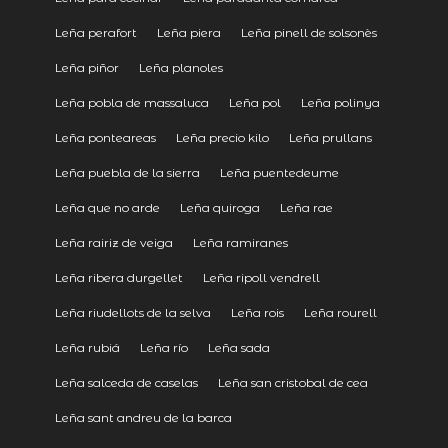
Leña perafort
Leña piera
Leña pinell de solsonès
Leña piñor
Leña planoles
Leña pobla de massaluca
Leña pol
Leña polinya
Leña ponteareas
Leña precio kilo
Leña prullans
Leña puebla de la sierra
Leña puentedeume
Leña que no arde
Leña quiroga
Leña rae
Leña rairiz de veiga
Leña ramiranes
Leña ribera durgellet
Leña ripoll vendrell
Leña riudellots de la selva
Leña rois
Leña rourell
Leña rubiá
Leña río
Leña sada
Leña salceda de caselas
Leña san cristobal de cea
Leña sant andreu de la barca