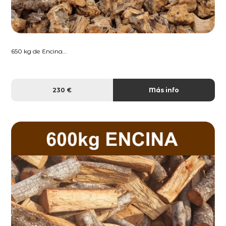
650 kg de Encina...
230 €
Más info