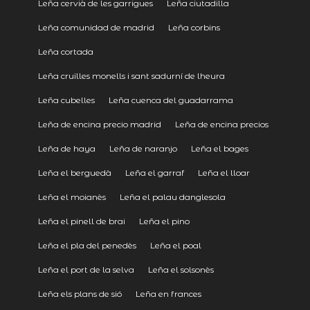
Leña cervià de les garrigues
Leña ciutadilla
Leña comunidad de madrid
Leña corbins
Leña cortada
Leña cruïlles monells i sant sadurní de lheura
Leña cubelles
Leña cuenca del guadarrama
Leña de encina precio madrid
Leña de encina precios
Leña de haya
Leña de naranjo
Leña el bages
Leña el berguedà
Leña el garraf
Leña el lloar
Leña el moianès
Leña el palau danglesola
Leña el pinell de brai
Leña el pino
Leña el pla del penedès
Leña el poal
Leña el port de la selva
Leña el solsonès
Leña els plans de sió
Leña en frances