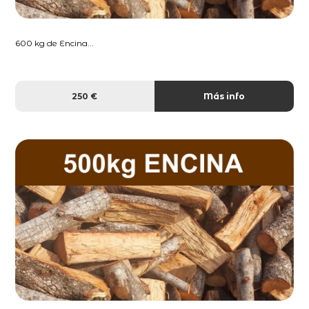
600 kg de Encina...
250 €
Más info