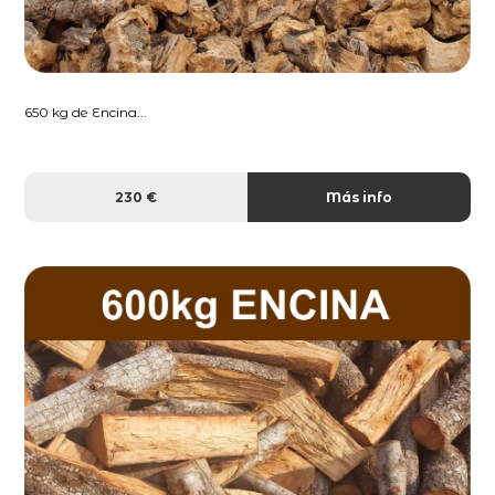
650 kg de Encina...
230 €
Más info