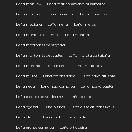
Leña manlleu
Leña mariña occidental comarca
Leña martorell
Leña masarac
Leña massanes
Leña mediona
Leña meira
Leña mieras
Leña monforte de lemos
Leña monterrei
Leña montornès de segarra
Leña montornès del vallès
Leña morata de tajuña
Leña moraña
Leña morell
Leña mugardos
Leña muros
Leña navacerrada
Leña navalafuente
Leña neda
Leña noia comarca
Leña nuevo baztán
Leña o barco de valdeorras
Leña o corgo
Leña ogassa
Leña oleiros
Leña olesa de bonesvalls
Leña oliana
Leña oliola
Leña ordis
Leña orense comarca
Leña ortigueira