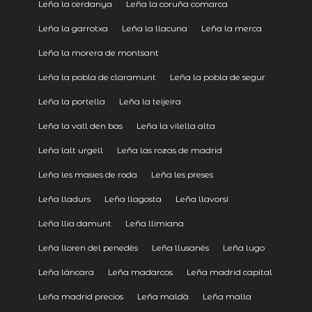
Leña la cerdanya
Leña la coruña comarca
Leña la garrotxa
Leña la llacuna
Leña la merca
Leña la morera de montsant
Leña la pobla de claramunt
Leña la pobla de segur
Leña la portella
Leña la teijeira
Leña la vall den bas
Leña la vilella alta
Leña lalt urgell
Leña las rozas de madrid
Leña les masies de roda
Leña les preses
Leña lladurs
Leña llagosta
Leña llavorsí
Leña llia damunt
Leña llimiana
Leña lloren del penedès
Leña llusanés
Leña lugo
Leña láncara
Leña madarcos
Leña madrid capital
Leña madrid precios
Leña maldà
Leña malla