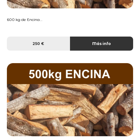
600 kg de Encina...
250 €
Más info