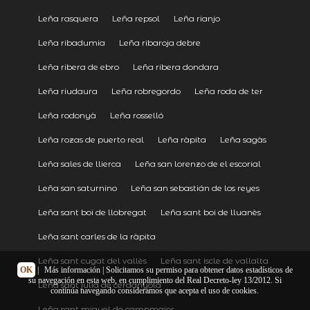
Leña rasquera
Leña repsol
Leña rianjo
Leña ribadumia
Leña ribaroja debre
Leña ribera de ebro
Leña ribera dondara
Leña riudaura
Leña robregordo
Leña roda de ter
Leña rodonyà
Leña rosselló
Leña rozas de puerto real
Leña ràpita
Leña sagàs
Leña sales de llierca
Leña san lorenzo de el escorial
Leña san saturnino
Leña san sebastián de los reyes
Leña sant boi de llobregat
Leña sant boi de lluanès
Leña sant carles de la ràpita
Leña sant cugat del vallès
Leña sant iscle de vallalta
OK
|
Más información
| Solicitamos su permiso para obtener datos estadísticos de
su navegación en esta web, en cumplimiento del Real Decreto-ley 13/2012. Si
Leña sant julià de cerdanyola
continúa navegando consideramos que acepta el uso de cookies.
Leña sant miquel de campmajor