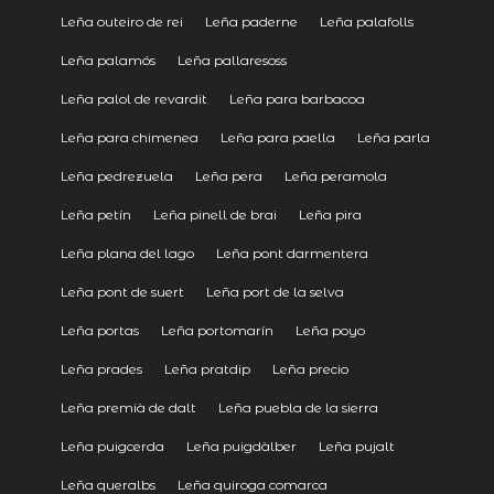
Leña outeiro de rei
Leña paderne
Leña palafolls
Leña palamós
Leña pallaresoss
Leña palol de revardit
Leña para barbacoa
Leña para chimenea
Leña para paella
Leña parla
Leña pedrezuela
Leña pera
Leña peramola
Leña petín
Leña pinell de brai
Leña pira
Leña plana del lago
Leña pont darmentera
Leña pont de suert
Leña port de la selva
Leña portas
Leña portomarín
Leña poyo
Leña prades
Leña pratdip
Leña precio
Leña premià de dalt
Leña puebla de la sierra
Leña puigcerda
Leña puigdàlber
Leña pujalt
Leña queralbs
Leña quiroga comarca