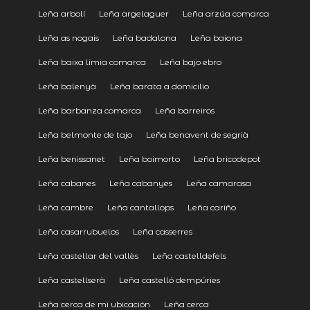
Leña arbolí
Leña argelaguer
Leña arzúa comarca
Leña as nogais
Leña badalona
Leña baiona
Leña baixa limia comarca
Leña bajo ebro
Leña balenyà
Leña barata a domicilio
Leña barbanza comarca
Leña barreiros
Leña belmonte de tajo
Leña benavent de segrià
Leña benissanet
Leña boimorto
Leña bricodepot
Leña cabanes
Leña cabanyes
Leña camarasa
Leña cambre
Leña cantallops
Leña cariño
Leña casarrubuelos
Leña casserres
Leña castellar del vallès
Leña castelldefels
Leña castellserà
Leña castelló dempúries
Leña cerca de mi ubicación
Leña cerca