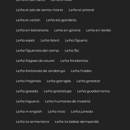
Leña el pla de santa maria
Leña el priorat
Leña el vellón
Leña els garidells
Leña en barcelona
Leña en girona
Leña en lleida
Leña espot
Leña febró
Leña figuera
Leña figuerola del camp
Leña flix
Leña folgoso do courel
Leña fondarella
Leña fontanals de cerdanya
Leña frades
Leña freginals
Leña garrigàs
Leña ginestar
Leña golada
Leña gratallops
Leña guadarrama
Leña higuera
Leña humanes de madrid
Leña in english
Leña incio
Leña juneda
Leña la armentera
Leña la bisbal dempordà