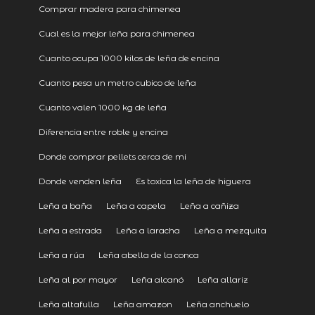
Comprar madera para chimenea
Cual es la mejor leña para chimenea
Cuanto ocupa 1000 kilos de leña de encina
Cuanto pesa un metro cubico de leña
Cuanto valen 1000 kg de leña
Diferencia entre roble y encina
Donde comprar pellets cerca de mi
Donde venden leña
Es toxica la leña de higuera
Leña a baña
Leña a capela
Leña a cañiza
Leña a estrada
Leña a laracha
Leña a mezquita
Leña a rúa
Leña abella de la conca
Leña al por mayor
Leña alcanó
Leña allariz
Leña altafulla
Leña amazon
Leña anchuelo