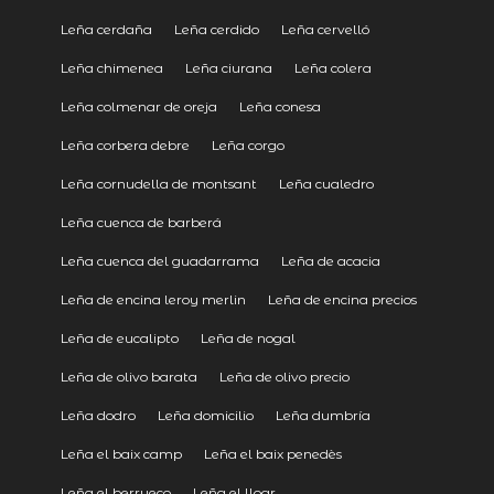
Leña cerdaña
Leña cerdido
Leña cervelló
Leña chimenea
Leña ciurana
Leña colera
Leña colmenar de oreja
Leña conesa
Leña corbera debre
Leña corgo
Leña cornudella de montsant
Leña cualedro
Leña cuenca de barberá
Leña cuenca del guadarrama
Leña de acacia
Leña de encina leroy merlin
Leña de encina precios
Leña de eucalipto
Leña de nogal
Leña de olivo barata
Leña de olivo precio
Leña dodro
Leña domicilio
Leña dumbría
Leña el baix camp
Leña el baix penedès
Leña el berrueco
Leña el lloar