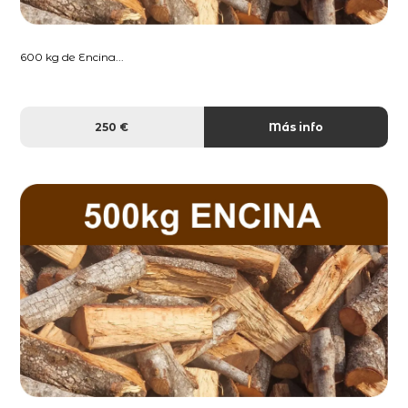
600 kg de Encina...
250 €
Más info