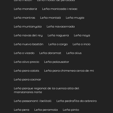
Leña mondariz
Leña montcada i reixac
Leña montras
Leña montsiá
Leña mugía
Leña muntanyola
Leña navacerrada
Leña navas del rey
Leña noguera
Leña noya
Leña nuevo baztán
Leña o corgo
Leña o incio
Leña o vicedo
Leña obramat
Leña olius
Leña olivo precio
Leña palausator
Leña para calots
Leña para chimenea cerca de mi
Leña para cocinar
Leña parque regional de la cuenca alta del
manzanares norte
Leña passanant i belltall
Leña pedrafita do cebreiro
Leña pera
Leña peramola
Leña pinto