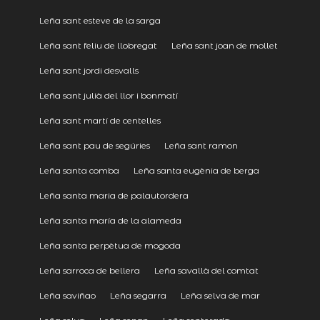
Leña sant esteve de la sarga
Leña sant feliu de llobregat
Leña sant joan de mollet
Leña sant jordi desvalls
Leña sant julià del llor i bonmatí
Leña sant martí de centelles
Leña sant pau de segúries
Leña sant ramon
Leña santa comba
Leña santa eugènia de berga
Leña santa maria de palautordera
Leña santa maría de la alameda
Leña santa perpètua de mogoda
Leña sarroca de bellera
Leña savallà del comtat
Leña saviñao
Leña segarra
Leña selva de mar