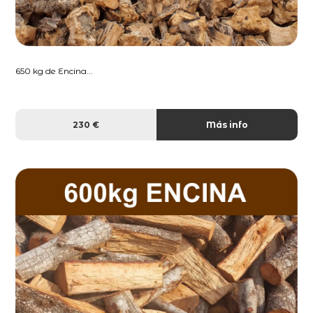
650 kg de Encina...
230 €
Más info