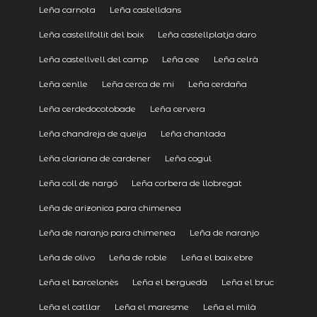
Leña carnota
Leña castelldans
Leña castellfollit del boix
Leña castellplatja daro
Leña castellvell del camp
Leña cee
Leña celrà
Leña cenlle
Leña cerca de mi
Leña cerdaña
Leña cerdedocotobade
Leña cervera
Leña chandreja de queija
Leña chantada
Leña clariana de cardener
Leña cogul
Leña coll de nargó
Leña corbera de llobregat
Leña de arizonica para chimenea
Leña de naranjo para chimenea
Leña de naranjo
Leña de olivo
Leña de roble
Leña el baix ebre
Leña el barcelonès
Leña el berguedà
Leña el bruc
Leña el catllar
Leña el maresme
Leña el milà