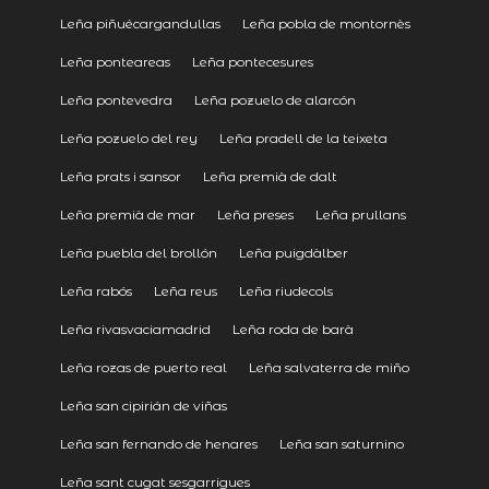
Leña piñuécargandullas
Leña pobla de montornès
Leña ponteareas
Leña pontecesures
Leña pontevedra
Leña pozuelo de alarcón
Leña pozuelo del rey
Leña pradell de la teixeta
Leña prats i sansor
Leña premià de dalt
Leña premià de mar
Leña preses
Leña prullans
Leña puebla del brollón
Leña puigdàlber
Leña rabós
Leña reus
Leña riudecols
Leña rivasvaciamadrid
Leña roda de barà
Leña rozas de puerto real
Leña salvaterra de miño
Leña san cipirián de viñas
Leña san fernando de henares
Leña san saturnino
Leña sant cugat sesgarrigues