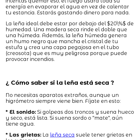
intentas quemar eso, el fuego usará toda su
energía en evaporar el agua en vez de calentar
tu estancia. Estarás gastando dinero para nada.
La leña ideal debe estar por debajo del $20\%$ de
humedad. Una madera seca rinde el doble que
una húmeda. Además, la leña húmeda genera
un humo negro que mancha el cristal de tu
estufa y crea una capa pegajosa en el tubo
(creosota) que es muy peligrosa porque puede
provocar incendios.
¿ Cómo saber si la leña está seca ?
No necesitas aparatos extraños, aunque un
higrómetro siempre viene bien. Fíjate en esto:
* El sonido:
Si golpeas dos troncos y suena hueco
y seco, está lista. Si suena sordo o "mate", aún
tiene agua.
* Las grietas:
La
leña seca
suele tener grietas en