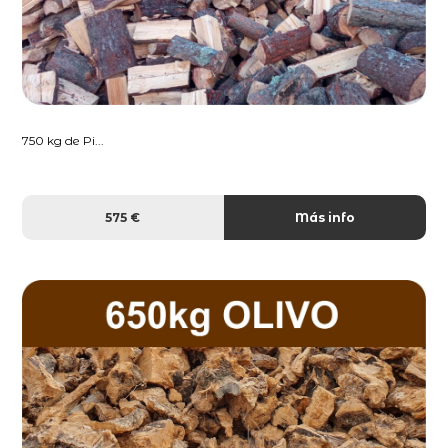
750 kg de Pi...
575 €
Más info