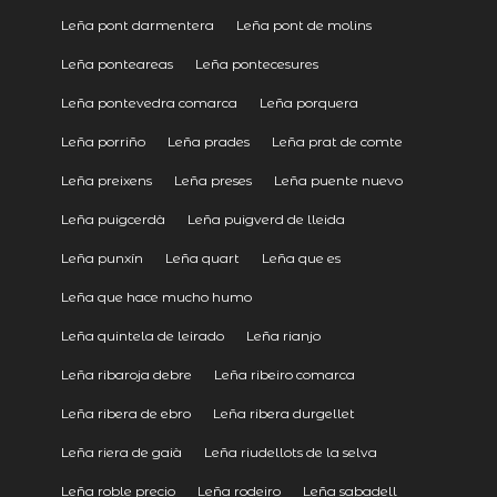
Leña pont darmentera
Leña pont de molins
Leña ponteareas
Leña pontecesures
Leña pontevedra comarca
Leña porquera
Leña porriño
Leña prades
Leña prat de comte
Leña preixens
Leña preses
Leña puente nuevo
Leña puigcerdà
Leña puigverd de lleida
Leña punxín
Leña quart
Leña que es
Leña que hace mucho humo
Leña quintela de leirado
Leña rianjo
Leña ribaroja debre
Leña ribeiro comarca
Leña ribera de ebro
Leña ribera durgellet
Leña riera de gaià
Leña riudellots de la selva
Leña roble precio
Leña rodeiro
Leña sabadell