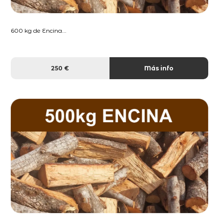
600 kg de Encina...
250 €
Más info