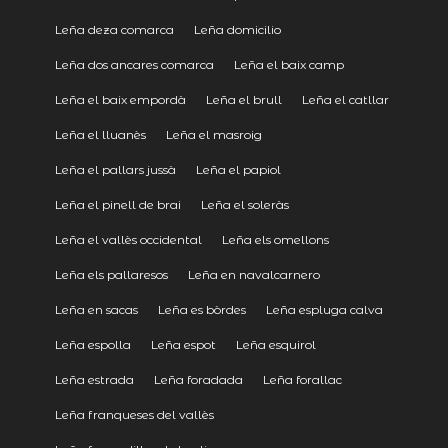
Leña deza comarca
Leña domicilio
Leña dos ancares comarca
Leña el baix camp
Leña el baix empordà
Leña el brull
Leña el catllar
Leña el lluanès
Leña el masroig
Leña el pallars jussà
Leña el papiol
Leña el pinell de brai
Leña el soleràs
Leña el vallès occidental
Leña els omellons
Leña els pallaresos
Leña en navalcarnero
Leña en sacas
Leña es bòrdes
Leña espluga calva
Leña espolla
Leña espot
Leña esquirol
Leña estrada
Leña foradada
Leña forallac
Leña franqueses del vallès