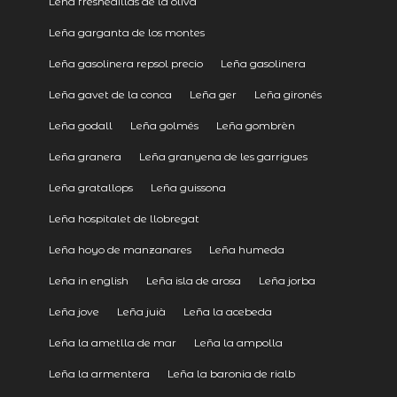
Leña fresnedillas de la oliva
Leña garganta de los montes
Leña gasolinera repsol precio
Leña gasolinera
Leña gavet de la conca
Leña ger
Leña gironés
Leña godall
Leña golmés
Leña gombrèn
Leña granera
Leña granyena de les garrigues
Leña gratallops
Leña guissona
Leña hospitalet de llobregat
Leña hoyo de manzanares
Leña humeda
Leña in english
Leña isla de arosa
Leña jorba
Leña jove
Leña juià
Leña la acebeda
Leña la ametlla de mar
Leña la ampolla
Leña la armentera
Leña la baronia de rialb