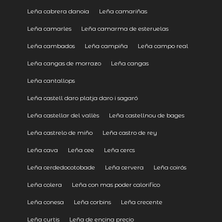
Leña cabrera danoia
Leña camariñas
Leña camarles
Leña camarma de esteruelas
Leña cambados
Leña campiña
Leña campo real
Leña cangas de morrazo
Leña cangas
Leña cantallops
Leña castell daro platja daro i sagaró
Leña castellar del vallès
Leña castellnou de bages
Leña castrelo de miño
Leña castro de rey
Leña cava
Leña cee
Leña cercs
Leña cerdedocotobade
Leña cervera
Leña coirós
Leña colera
Leña con mas poder calorifico
Leña conesa
Leña corbins
Leña crecente
Leña curtis
Leña de encina precio