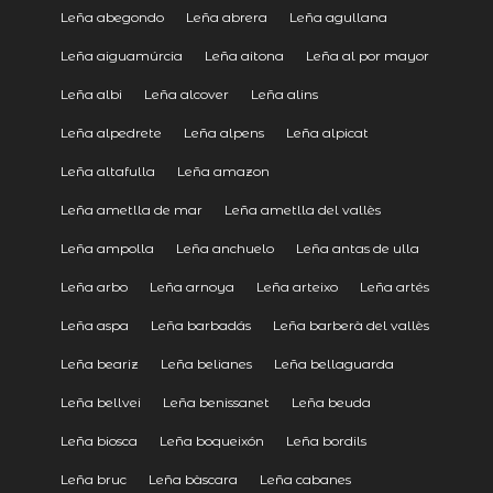
Leña abegondo
Leña abrera
Leña agullana
Leña aiguamúrcia
Leña aitona
Leña al por mayor
Leña albi
Leña alcover
Leña alins
Leña alpedrete
Leña alpens
Leña alpicat
Leña altafulla
Leña amazon
Leña ametlla de mar
Leña ametlla del vallès
Leña ampolla
Leña anchuelo
Leña antas de ulla
Leña arbo
Leña arnoya
Leña arteixo
Leña artés
Leña aspa
Leña barbadás
Leña barberà del vallès
Leña beariz
Leña belianes
Leña bellaguarda
Leña bellvei
Leña benissanet
Leña beuda
Leña biosca
Leña boqueixón
Leña bordils
Leña bruc
Leña bàscara
Leña cabanes