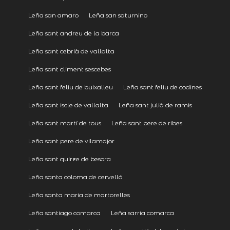
Leña san amaro
Leña san saturnino
Leña sant andreu de la barca
Leña sant cebrià de vallalta
Leña sant climent sescebes
Leña sant feliu de buixalleu
Leña sant feliu de codines
Leña sant iscle de vallalta
Leña sant julià de ramis
Leña sant martí de tous
Leña sant pere de ribes
Leña sant pere de vilamajor
Leña sant quirze de besora
Leña santa coloma de cervelló
Leña santa maria de martorelles
Leña santiago comarca
Leña sarria comarca