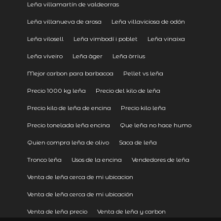
Leña villamartín de valdeorras
Leña villanueva de arosa
Leña villaviciosa de odón
Leña vilosell
Leña vimbodí i poblet
Leña vinaixa
Leña viveiro
Leña àger
Leña òrrius
Mejor carbon para barbacoa
Pellet vs leña
Precio 1000 kg leña
Precio del kilo de leña
Precio kilo de leña de encina
Precio kilo leña
Precio tonelada leña encina
Que leña no hace humo
Quien compra leña de olivo
Saca de leña
Tronco leña
Usos de la encina
Vendedores de leña
Venta de leña cerca de mi ubicacion
Venta de leña cerca de mi ubicación
Venta de leña precio
Venta de leña y carbon