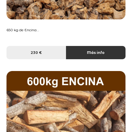
650 kg de Encina...
230 €
Más info