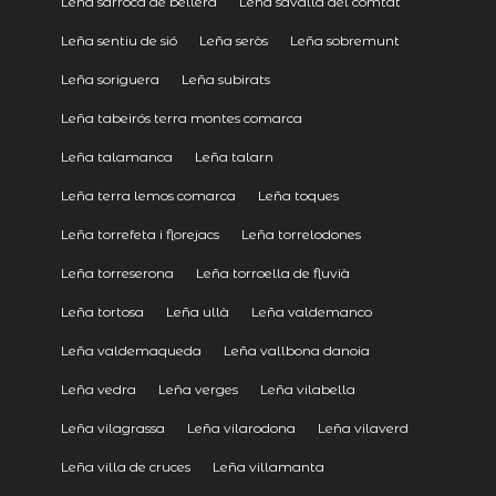
Leña sarroca de bellera
Leña savallà del comtat
Leña sentiu de sió
Leña seròs
Leña sobremunt
Leña soriguera
Leña subirats
Leña tabeirós terra montes comarca
Leña talamanca
Leña talarn
Leña terra lemos comarca
Leña toques
Leña torrefeta i florejacs
Leña torrelodones
Leña torreserona
Leña torroella de fluvià
Leña tortosa
Leña ullà
Leña valdemanco
Leña valdemaqueda
Leña vallbona danoia
Leña vedra
Leña verges
Leña vilabella
Leña vilagrassa
Leña vilarodona
Leña vilaverd
Leña villa de cruces
Leña villamanta