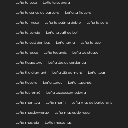
Leña la bola
Leña la cabrera
Leña la conca de barberà
Leña la figuera
Leña la masó
Leña la palma debre
Leña la pera
Leña la peroja
Leña la vall de boí
Leña la vall den bas
Leña lama
Leña laroco
Leña larouco
Leña leganés
Leña les oluges
Leña llagostera
Leña lles de cerdanya
Leña llia d amunt
Leña llià damunt
Leña lloar
Leña llobera
Leña llorac
Leña llusanés
Leña lourenzá
Leña lozoyasomosierra
Leña manlleu
Leña marín
Leña mas de barberans
Leña masdenverge
Leña masies de roda
Leña masroig
Leña massanas