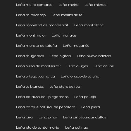
Leña meira comarca
Leña meira
Leña mieras
Leña miralcamp
Leña molins de rei
Leña monistrol de montserrat
Leña montblanc
Leña montmajor
Leña montras
Leña morata de tajuña
Leña moyanés
Leña mugardos
Leña nigrán
Leña nuevo baztán
Leña olesa de montserrat
Leña oluges
Leña online
Leña ortegal comarca
Leña orusco de tajuña
Leña os blancos
Leña otero de rey
Leña palausolità i plegamans
Leña pallejà
Leña parque natural de peñalara
Leña piera
Leña pira
Leña piñor
Leña piñuécargandullas
Leña pla de santa maria
Leña polinya